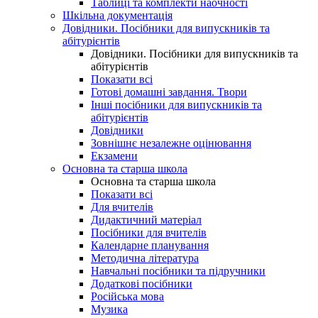
Таблиці та комплекти наочності
Шкільна документація
Довідники. Посібники для випускників та
абітурієнтів
Довідники. Посібники для випускників та
абітурієнтів
Показати всі
Готові домашні завдання. Твори
Інші посібники для випускників та
абітурієнтів
Довідники
Зовнішнє незалежне оцінювання
Екзамени
Основна та старша школа
Основна та старша школа
Показати всі
Для вчителів
Дидактичний матеріал
Посібники для вчителів
Календарне планування
Методична література
Навчальні посібники та підручники
Додаткові посібники
Російська мова
Музика