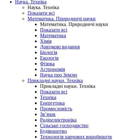
Наука. Техніка
Наука. Техніка
Показати всі
Математика. Природничі науки
Математика. Природничі науки
Показати всі
Математика
Хімія
Довідкові видання
Біологія
Екологія
Фізика
Астрономія
Наука про Землю
Прикладні науки. Техніка
Прикладні науки. Техніка
Показати всі
Техніка
Енергетика
Промисловість
Зв’язок
Радіоелектроніка
Сільське господарство
Будівництво
Технологія харчових виробництв