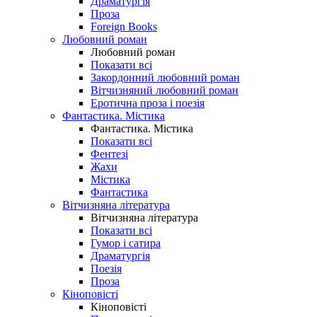
Драматургія
Проза
Foreign Books
Любовний роман
Любовний роман
Показати всі
Закордонний любовний роман
Вітчизняний любовний роман
Еротична проза і поезія
Фантастика. Містика
Фантастика. Містика
Показати всі
Фентезі
Жахи
Містика
Фантастика
Вітчизняна література
Вітчизняна література
Показати всі
Гумор і сатира
Драматургія
Поезія
Проза
Кіноповісті
Кіноповісті