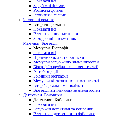
Показати всі
Зарубіжні фільми
Російські фільми
Вітчизняні фільми
Історичні романи
Історичні романи
Показати всі
Вітчизняні письменники
Закордонні письменники
Мемуари. Біографії
Мемуари. Біографії
Показати всі
Щоденники, листи, записки
Мемуари зарубіжних знаменитостей
Біографії зарубіжних знаменитостей
Автобіографії
Збірники біографій
Мемуари вітчизняних знаменитостей
Історії з реальними подіями
Біографії вітчизняних знаменитостей
Детективи. Бойовики
Детективи. Бойовики
Показати всі
Зарубіжні детективи та бойовики
Вітчизняні детективи та бойовики