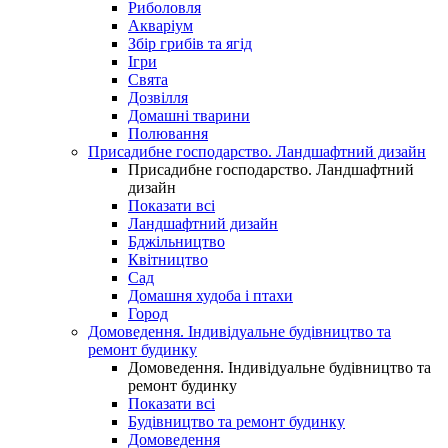
Риболовля
Акваріум
Збір грибів та ягід
Ігри
Свята
Дозвілля
Домашні тварини
Полювання
Присадибне господарство. Ландшафтний дизайн
Присадибне господарство. Ландшафтний
дизайн
Показати всі
Ландшафтний дизайн
Бджільництво
Квітництво
Сад
Домашня худоба і птахи
Город
Домоведення. Індивідуальне будівництво та
ремонт будинку
Домоведення. Індивідуальне будівництво та
ремонт будинку
Показати всі
Будівництво та ремонт будинку
Домоведення