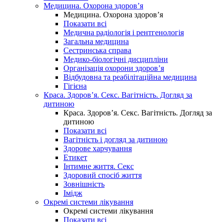
Медицина. Охорона здоров’я
Медицина. Охорона здоров’я
Показати всі
Медична радіологія і рентгенологія
Загальна медицина
Сестринська справа
Медико-біологічні дисципліни
Організація охорони здоров’я
Відбудовна та реабілітаційна медицина
Гігієна
Краса. Здоров’я. Секс. Вагітність. Догляд за
дитиною
Краса. Здоров’я. Секс. Вагітність. Догляд за
дитиною
Показати всі
Вагітність і догляд за дитиною
Здорове харчування
Етикет
Інтимне життя. Секс
Здоровий спосіб життя
Зовнішність
Імідж
Окремі системи лікування
Окремі системи лікування
Показати всі