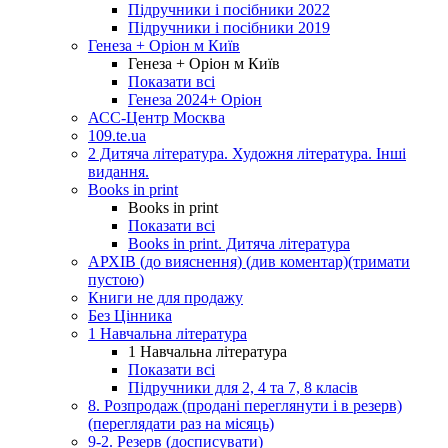
Підручники і посібники 2022
Підручники і посібники 2019
Генеза + Оріон м Київ
Генеза + Оріон м Київ
Показати всі
Генеза 2024+ Оріон
АСС-Центр Москва
109.te.ua
2 Дитяча література. Художня література. Інші
видання.
Books in print
Books in print
Показати всі
Books in print. Дитяча література
АРХІВ (до вияснення) (див коментар)(тримати
пустою)
Книги не для продажу
Без Цінника
1 Навчальна література
1 Навчальна література
Показати всі
Підручники для 2, 4 та 7, 8 класів
8. Розпродаж (продані переглянути і в резерв)
(переглядати раз на місяць)
9-2. Резерв (досписувати)