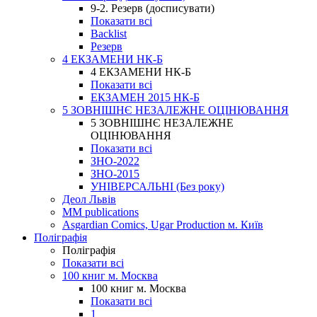
9-2. Резерв (досписувати)
Показати всі
Backlist
Резерв
4 ЕКЗАМЕНИ НК-Б
4 ЕКЗАМЕНИ НК-Б
Показати всі
ЕКЗАМЕН 2015 НК-Б
5 ЗОВНІШНЄ НЕЗАЛЕЖНЕ ОЦІНЮВАННЯ
5 ЗОВНІШНЄ НЕЗАЛЕЖНЕ
ОЦІНЮВАННЯ
Показати всі
ЗНО-2022
ЗНО-2015
УНІВЕРСАЛЬНІ (Без року)
Деол Львів
MM publications
Asgardian Comics, Ugar Production м. Київ
Поліграфія
Поліграфія
Показати всі
100 книг м. Москва
100 книг м. Москва
Показати всі
1