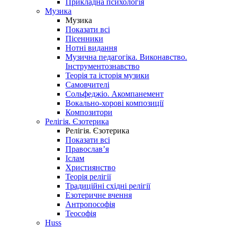
Прикладна психологія
Музика
Музика
Показати всі
Пісенники
Нотні видання
Музична педагогіка. Виконавство.
Інструментознавство
Теорія та історія музики
Самовчителі
Сольфеджіо. Акомпанемент
Вокально-хорові композиції
Композитори
Релігія. Єзотерика
Релігія. Єзотерика
Показати всі
Православ’я
Іслам
Християнство
Теорія релігії
Традиційні східні релігії
Езотеричне вчення
Антропософія
Теософія
Huss