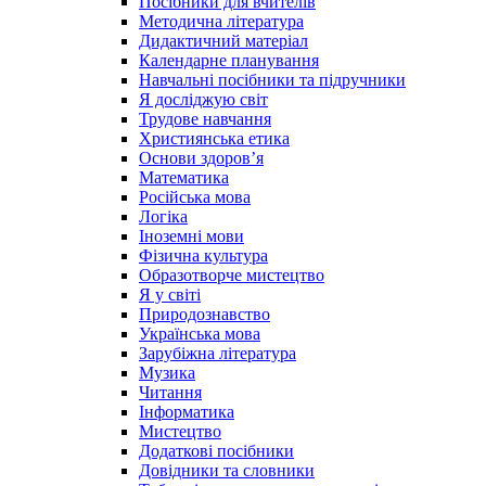
Посібники для вчителів
Методична література
Дидактичний матеріал
Календарне планування
Навчальні посібники та підручники
Я досліджую світ
Трудове навчання
Християнська етика
Основи здоров’я
Математика
Російська мова
Логіка
Іноземні мови
Фізична культура
Образотворче мистецтво
Я у світі
Природознавство
Українська мова
Зарубіжна література
Музика
Читання
Інформатика
Мистецтво
Додаткові посібники
Довідники та словники