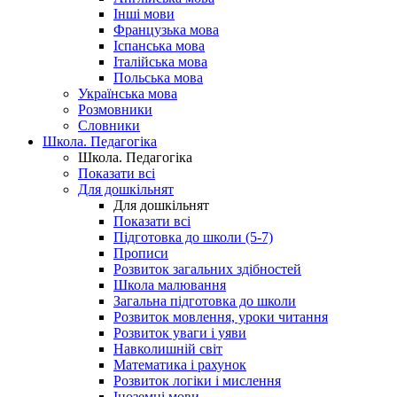
Інші мови
Французька мова
Іспанська мова
Італійська мова
Польська мова
Українська мова
Розмовники
Словники
Школа. Педагогіка
Школа. Педагогіка
Показати всі
Для дошкільнят
Для дошкільнят
Показати всі
Підготовка до школи (5-7)
Прописи
Розвиток загальних здібностей
Школа малювання
Загальна підготовка до школи
Розвиток мовлення, уроки читання
Розвиток уваги і уяви
Навколишній світ
Математика і рахунок
Розвиток логіки і мислення
Іноземні мови