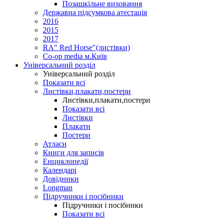
Позашкільне виховання
Державна підсумкова атестація
2016
2015
2017
RA" Red Horse"(листівки)
Co-op media м.Київ
Універсальний розділ
Універсальний розділ
Показати всі
Листівки,плакати,постери
Листівки,плакати,постери
Показати всі
Листівки
Плакати
Постери
Атласи
Книги для записів
Енциклопедії
Календарі
Довідники
Longman
Підручники і посібники
Підручники і посібники
Показати всі