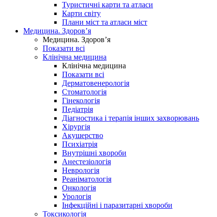
Туристичні карти та атласи
Карти світу
Плани міст та атласи міст
Медицина. Здоров’я
Медицина. Здоров’я
Показати всі
Клінічна медицина
Клінічна медицина
Показати всі
Дерматовенерологія
Стоматологія
Гінекологія
Педіатрія
Діагностика і терапія інших захворювань
Хірургія
Акушерство
Психіатрія
Внутрішні хвороби
Анестезіологія
Неврологія
Реаніматологія
Онкологія
Урологія
Інфекційні і паразитарні хвороби
Токсикологія