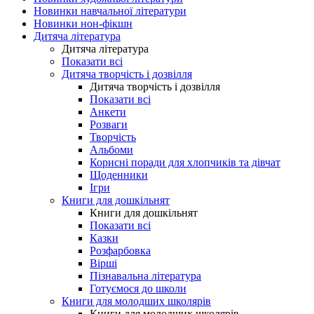
Новинки навчальної літератури
Новинки нон-фікшн
Дитяча література
Дитяча література
Показати всі
Дитяча творчість і дозвілля
Дитяча творчість і дозвілля
Показати всі
Анкети
Розваги
Творчість
Альбоми
Корисні поради для хлопчиків та дівчат
Щоденники
Ігри
Книги для дошкільнят
Книги для дошкільнят
Показати всі
Казки
Розфарбовка
Вірші
Пізнавальна література
Готуємося до школи
Книги для молодших школярів
Книги для молодших школярів