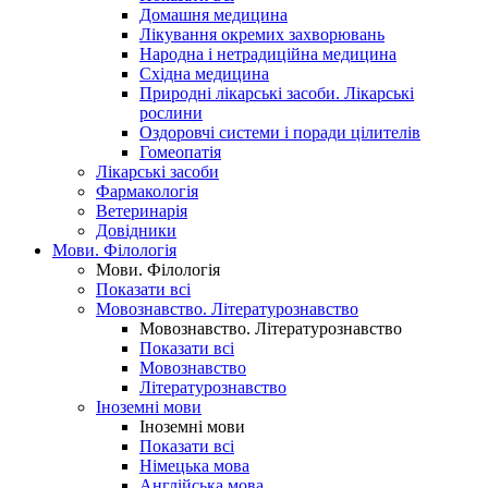
Домашня медицина
Лікування окремих захворювань
Народна і нетрадиційна медицина
Східна медицина
Природні лікарські засоби. Лікарські
рослини
Оздоровчі системи і поради цілителів
Гомеопатія
Лікарські засоби
Фармакологія
Ветеринарія
Довідники
Мови. Філологія
Мови. Філологія
Показати всі
Мовознавство. Літературознавство
Мовознавство. Літературознавство
Показати всі
Мовознавство
Літературознавство
Іноземні мови
Іноземні мови
Показати всі
Німецька мова
Англійська мова