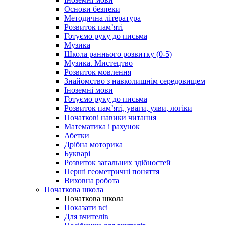
Основи безпеки
Методична література
Розвиток пам’яті
Готуємо руку до письма
Музика
Школа раннього розвитку (0-5)
Музика. Мистецтво
Розвиток мовлення
Знайомство з навколишнім середовищем
Іноземні мови
Готуємо руку до письма
Розвиток пам’яті, уваги, уяви, логіки
Початкові навики читання
Математика і рахунок
Абетки
Дрібна моторика
Букварі
Розвиток загальних здібностей
Перші геометричні поняття
Виховна робота
Початкова школа
Початкова школа
Показати всі
Для вчителів