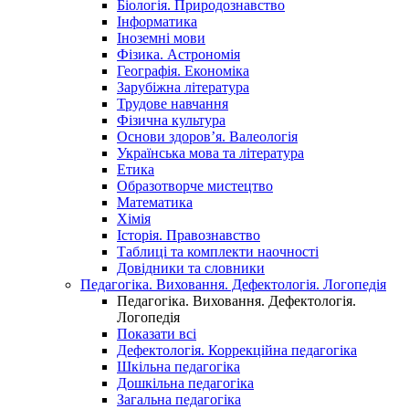
Біологія. Природознавство
Інформатика
Іноземні мови
Фізика. Астрономія
Географія. Економіка
Зарубіжна література
Трудове навчання
Фізична культура
Основи здоров’я. Валеологія
Українська мова та література
Етика
Образотворче мистецтво
Математика
Хімія
Історія. Правознавство
Таблиці та комплекти наочності
Довідники та словники
Педагогіка. Виховання. Дефектологія. Логопедія
Педагогіка. Виховання. Дефектологія.
Логопедія
Показати всі
Дефектологія. Коррекційна педагогіка
Шкільна педагогіка
Дошкільна педагогіка
Загальна педагогіка