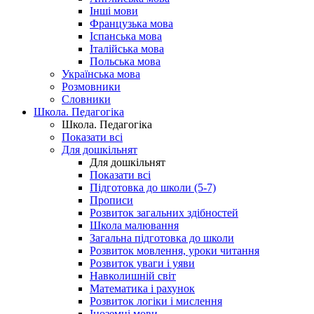
Інші мови
Французька мова
Іспанська мова
Італійська мова
Польська мова
Українська мова
Розмовники
Словники
Школа. Педагогіка
Школа. Педагогіка
Показати всі
Для дошкільнят
Для дошкільнят
Показати всі
Підготовка до школи (5-7)
Прописи
Розвиток загальних здібностей
Школа малювання
Загальна підготовка до школи
Розвиток мовлення, уроки читання
Розвиток уваги і уяви
Навколишній світ
Математика і рахунок
Розвиток логіки і мислення
Іноземні мови