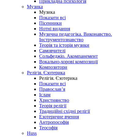
Прикладна психологія
Музика
Музика
Показати всі
Пісенники
Нотні видання
Музична педагогіка. Виконавство.
Інструментознавство
Теорія та історія музики
Самовчителі
Сольфеджіо. Акомпанемент
Вокально-хорові композиції
Композитори
Релігія. Єзотерика
Релігія. Єзотерика
Показати всі
Православ’я
Іслам
Християнство
Теорія релігії
Традиційні східні релігії
Езотеричне вчення
Антропософія
Теософія
Huss