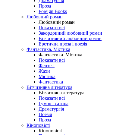
Драматургія
Проза
Foreign Books
Любовний роман
Любовний роман
Показати всі
Закордонний любовний роман
Вітчизняний любовний роман
Еротична проза і поезія
Фантастика. Містика
Фантастика. Містика
Показати всі
Фентезі
Жахи
Містика
Фантастика
Вітчизняна література
Вітчизняна література
Показати всі
Гумор і сатира
Драматургія
Поезія
Проза
Кіноповісті
Кіноповісті