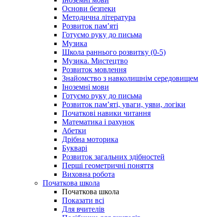
Основи безпеки
Методична література
Розвиток пам’яті
Готуємо руку до письма
Музика
Школа раннього розвитку (0-5)
Музика. Мистецтво
Розвиток мовлення
Знайомство з навколишнім середовищем
Іноземні мови
Готуємо руку до письма
Розвиток пам’яті, уваги, уяви, логіки
Початкові навики читання
Математика і рахунок
Абетки
Дрібна моторика
Букварі
Розвиток загальних здібностей
Перші геометричні поняття
Виховна робота
Початкова школа
Початкова школа
Показати всі
Для вчителів