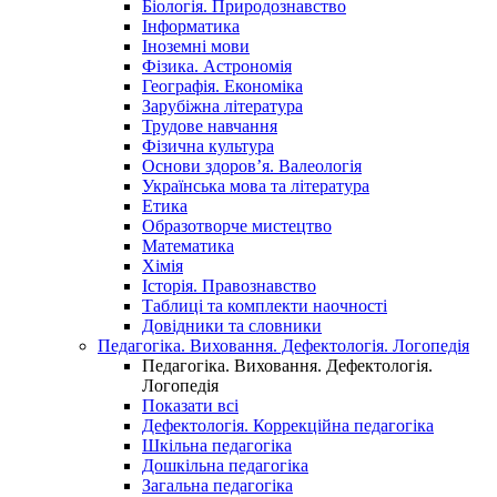
Біологія. Природознавство
Інформатика
Іноземні мови
Фізика. Астрономія
Географія. Економіка
Зарубіжна література
Трудове навчання
Фізична культура
Основи здоров’я. Валеологія
Українська мова та література
Етика
Образотворче мистецтво
Математика
Хімія
Історія. Правознавство
Таблиці та комплекти наочності
Довідники та словники
Педагогіка. Виховання. Дефектологія. Логопедія
Педагогіка. Виховання. Дефектологія.
Логопедія
Показати всі
Дефектологія. Коррекційна педагогіка
Шкільна педагогіка
Дошкільна педагогіка
Загальна педагогіка