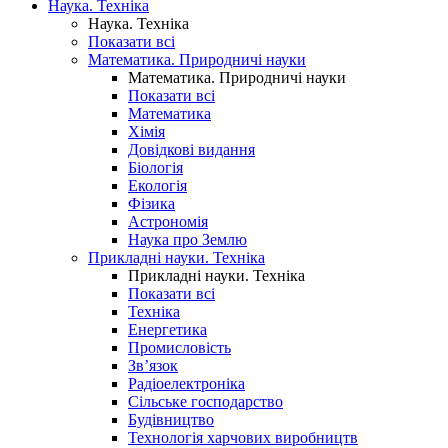
Наука. Техніка
Наука. Техніка
Показати всі
Математика. Природничі науки
Математика. Природничі науки
Показати всі
Математика
Хімія
Довідкові видання
Біологія
Екологія
Фізика
Астрономія
Наука про Землю
Прикладні науки. Техніка
Прикладні науки. Техніка
Показати всі
Техніка
Енергетика
Промисловість
Зв’язок
Радіоелектроніка
Сільське господарство
Будівництво
Технологія харчових виробництв