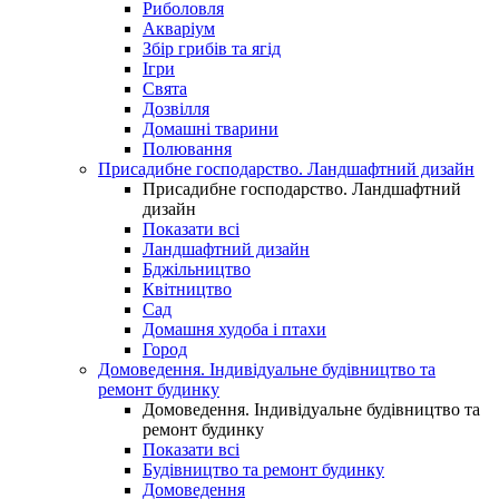
Риболовля
Акваріум
Збір грибів та ягід
Ігри
Свята
Дозвілля
Домашні тварини
Полювання
Присадибне господарство. Ландшафтний дизайн
Присадибне господарство. Ландшафтний
дизайн
Показати всі
Ландшафтний дизайн
Бджільництво
Квітництво
Сад
Домашня худоба і птахи
Город
Домоведення. Індивідуальне будівництво та
ремонт будинку
Домоведення. Індивідуальне будівництво та
ремонт будинку
Показати всі
Будівництво та ремонт будинку
Домоведення