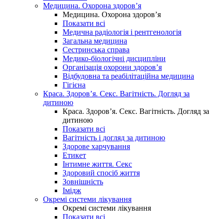
Медицина. Охорона здоров’я
Медицина. Охорона здоров’я
Показати всі
Медична радіологія і рентгенологія
Загальна медицина
Сестринська справа
Медико-біологічні дисципліни
Організація охорони здоров’я
Відбудовна та реабілітаційна медицина
Гігієна
Краса. Здоров’я. Секс. Вагітність. Догляд за
дитиною
Краса. Здоров’я. Секс. Вагітність. Догляд за
дитиною
Показати всі
Вагітність і догляд за дитиною
Здорове харчування
Етикет
Інтимне життя. Секс
Здоровий спосіб життя
Зовнішність
Імідж
Окремі системи лікування
Окремі системи лікування
Показати всі