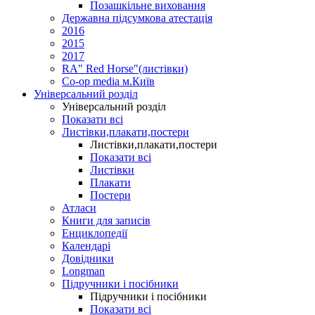
Позашкільне виховання
Державна підсумкова атестація
2016
2015
2017
RA" Red Horse"(листівки)
Co-op media м.Київ
Універсальний розділ
Універсальний розділ
Показати всі
Листівки,плакати,постери
Листівки,плакати,постери
Показати всі
Листівки
Плакати
Постери
Атласи
Книги для записів
Енциклопедії
Календарі
Довідники
Longman
Підручники і посібники
Підручники і посібники
Показати всі