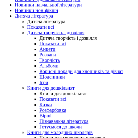
Новинки навчальної літератури
Новинки нон-фікшн
Дитяча література
Дитяча література
Показати всі
Дитяча творчість і дозвілля
Дитяча творчість і дозвілля
Показати всі
Анкети
Розваги
Творчість
Альбоми
Корисні поради для хлопчиків та дівчат
Щоденники
Ігри
Книги для дошкільнят
Книги для дошкільнят
Показати всі
Казки
Розфарбовка
Вірші
Пізнавальна література
Готуємося до школи
Книги для молодших школярів
Книги для молодших школярів