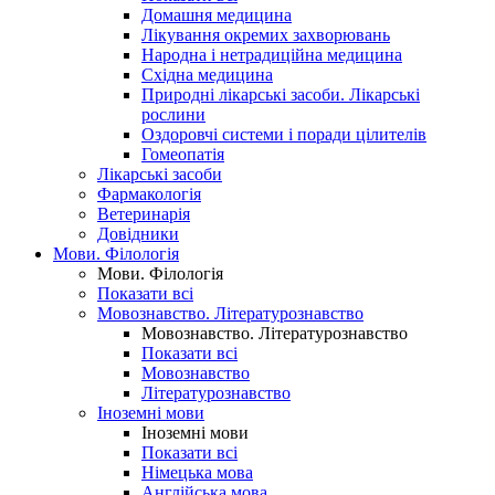
Домашня медицина
Лікування окремих захворювань
Народна і нетрадиційна медицина
Східна медицина
Природні лікарські засоби. Лікарські
рослини
Оздоровчі системи і поради цілителів
Гомеопатія
Лікарські засоби
Фармакологія
Ветеринарія
Довідники
Мови. Філологія
Мови. Філологія
Показати всі
Мовознавство. Літературознавство
Мовознавство. Літературознавство
Показати всі
Мовознавство
Літературознавство
Іноземні мови
Іноземні мови
Показати всі
Німецька мова
Англійська мова