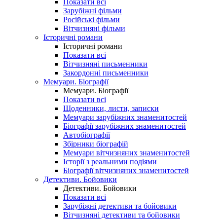
Показати всі
Зарубіжні фільми
Російські фільми
Вітчизняні фільми
Історичні романи
Історичні романи
Показати всі
Вітчизняні письменники
Закордонні письменники
Мемуари. Біографії
Мемуари. Біографії
Показати всі
Щоденники, листи, записки
Мемуари зарубіжних знаменитостей
Біографії зарубіжних знаменитостей
Автобіографії
Збірники біографій
Мемуари вітчизняних знаменитостей
Історії з реальними подіями
Біографії вітчизняних знаменитостей
Детективи. Бойовики
Детективи. Бойовики
Показати всі
Зарубіжні детективи та бойовики
Вітчизняні детективи та бойовики