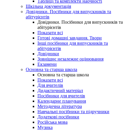
Таблиці та комплекти наочності
Шкільна документація
Довідники. Посібники для випускників та
абітурієнтів
Довідники. Посібники для випускників та
абітурієнтів
Показати всі
Готові домашні завдання. Твори
Інші посібники для випускників та
абітурієнтів
Довідники
Зовнішнє незалежне оцінювання
Екзамени
Основна та старша школа
Основна та старша школа
Показати всі
Для вчителів
Дидактичний матеріал
Посібники для вчителів
Календарне планування
Методична література
Навчальні посібники та підручники
Додаткові посібники
Російська мова
Музика