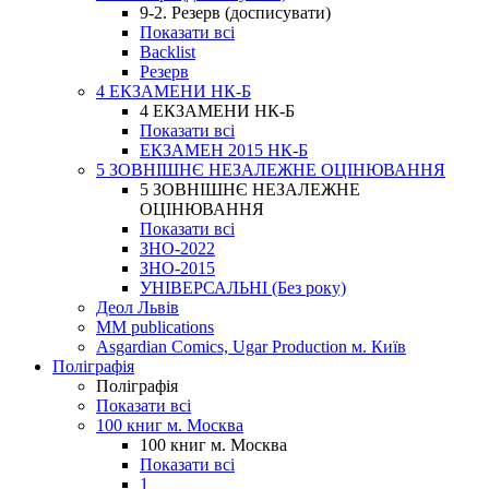
9-2. Резерв (досписувати)
Показати всі
Backlist
Резерв
4 ЕКЗАМЕНИ НК-Б
4 ЕКЗАМЕНИ НК-Б
Показати всі
ЕКЗАМЕН 2015 НК-Б
5 ЗОВНІШНЄ НЕЗАЛЕЖНЕ ОЦІНЮВАННЯ
5 ЗОВНІШНЄ НЕЗАЛЕЖНЕ
ОЦІНЮВАННЯ
Показати всі
ЗНО-2022
ЗНО-2015
УНІВЕРСАЛЬНІ (Без року)
Деол Львів
MM publications
Asgardian Comics, Ugar Production м. Київ
Поліграфія
Поліграфія
Показати всі
100 книг м. Москва
100 книг м. Москва
Показати всі
1