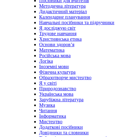
Посібники для вчителів
Методична література
Дидактичний матеріал
Календарне планування
Навчальні посібники та підручники
Я досліджую світ
Трудове навчання
Християнська етика
Основи здоров’я
Математика
Російська мова
Логіка
Іноземні мови
Фізична культура
Образотворче мистецтво
Я у світі
Природознавство
Українська мова
Зарубіжна література
Музика
Читання
Інформатика
Мистецтво
Додаткові посібники
Довідники та словники