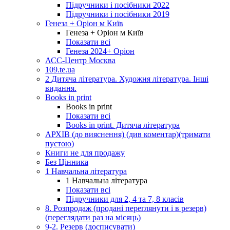
Підручники і посібники 2022
Підручники і посібники 2019
Генеза + Оріон м Київ
Генеза + Оріон м Київ
Показати всі
Генеза 2024+ Оріон
АСС-Центр Москва
109.te.ua
2 Дитяча література. Художня література. Інші
видання.
Books in print
Books in print
Показати всі
Books in print. Дитяча література
АРХІВ (до вияснення) (див коментар)(тримати
пустою)
Книги не для продажу
Без Цінника
1 Навчальна література
1 Навчальна література
Показати всі
Підручники для 2, 4 та 7, 8 класів
8. Розпродаж (продані переглянути і в резерв)
(переглядати раз на місяць)
9-2. Резерв (досписувати)