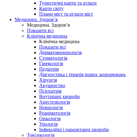
Туристичні карти та атласи
Карти світу
Плани міст та атласи міст
Медицина. Здоров’я
Медицина. Здоров’я
Показати всі
Клінічна медицина
Клінічна медицина
Показати всі
Дерматовенерологія
Стоматологія
Гінекологія
Педіатрія
Діагностика і терапія інших захворювань
Хірургія
Акушерство
Психіатрія
Внутрішні хвороби
Анестезіологія
Неврологія
Реаніматологія
Онкологія
Урологія
Інфекційні і паразитарні хвороби
Токсикологія