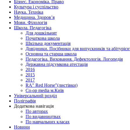
Бізнес. Економіка. Право
Культура і суспільство
Наука. Техніка
Медицина. Здоров’я
Мови. Філологія
Школа. Педагогіка
Для дошкільнят
Початкова школа
Шкільна документація
Довідники. Посібники для випускників та абітурієн
Основна та старша школа
Педагогіка. Виховання. Дефектологія. Логопедія
Державна підсумкова атестація
2016
2015
2017
RA" Red Horse"(листівки)
Co-op media м.Київ
Універсальний розділ
Поліграфія
Додаткова навігація
По авторах
По видавництвах
По навчальних класах
Новини