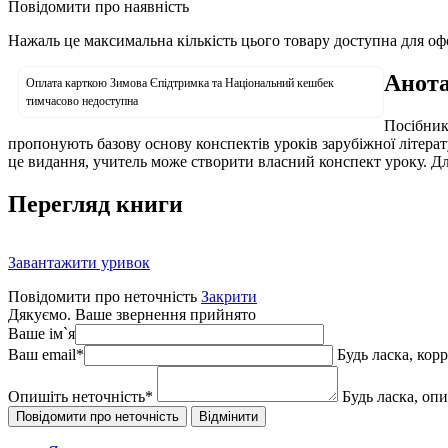
Повідомити про наявність
Нажаль це максимальна кількість цього товару доступна для о
Анота
Оплата карткою Зимова Єпідтримка та Національний кешбек
тимчасово недоступна
Посібник
пропонують базову основу конспектів уроків зарубіжної літер
це видання, учитель може створити власний конспект уроку. Для 
Перегляд книги
Завантажити уривок
Повідомити про неточність
Закрити
Дякуємо. Ваше звернення прийнято
Ваше ім`я
Ваш email
*
Будь ласка, кор
Опишіть неточність
*
Будь ласка, оп