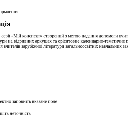
формлення
ція
 серії «Мій конспект» створений з метою надання допомоги вчите
атури на відривних аркушах та орієнтовне календарно-тематичне
вчителів зарубіжної літератури загальноосвітніх навчальних закл
ректно заповніть вказане поле
ишіть неточність