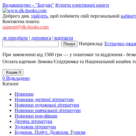
Видавництво – "Богдан"
Купити електронні книги
Доброго дня,
увійдіть
, щоб побачити свій персональний
кабінет
Контактна пошта:
support@dk-books.com
де придбати
|
допомога
|
контакти
Наприклад:
Естрадно-джазо
При замовленні від 1500 грн — у поштомат та відділення - без
Оплата карткою Зимова Єпідтримка та Національний кешбек т
Кошик
0
0
Відкладено
Каталог
Новинки
Новинки дитячої літератури
Новинки художньої літератури
Новинки навчальної літератури
Новинки нон-фікшн
Дитяча література
Художня література
Будинок. Побут. Дозвілля. Туризм