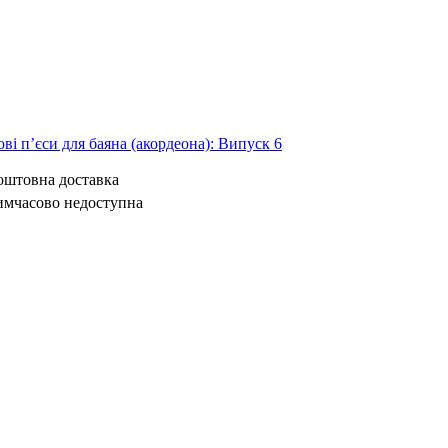
ві п’єси для баяна (акордеона): Випуск 6
коштовна доставка
имчасово недоступна