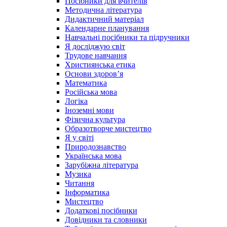
Посібники для вчителів
Методична література
Дидактичний матеріал
Календарне планування
Навчальні посібники та підручники
Я досліджую світ
Трудове навчання
Християнська етика
Основи здоров’я
Математика
Російська мова
Логіка
Іноземні мови
Фізична культура
Образотворче мистецтво
Я у світі
Природознавство
Українська мова
Зарубіжна література
Музика
Читання
Інформатика
Мистецтво
Додаткові посібники
Довідники та словники