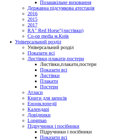
Позашкільне виховання
Державна підсумкова атестація
2016
2015
2017
RA" Red Horse"(листівки)
Co-op media м.Київ
Універсальний розділ
Універсальний розділ
Показати всі
Листівки,плакати,постери
Листівки,плакати,постери
Показати всі
Листівки
Плакати
Постери
Атласи
Книги для записів
Енциклопедії
Календарі
Довідники
Longman
Підручники і посібники
Підручники і посібники
Показати всі