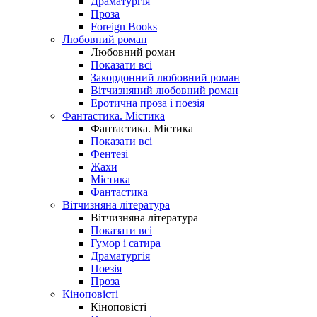
Драматургія
Проза
Foreign Books
Любовний роман
Любовний роман
Показати всі
Закордонний любовний роман
Вітчизняний любовний роман
Еротична проза і поезія
Фантастика. Містика
Фантастика. Містика
Показати всі
Фентезі
Жахи
Містика
Фантастика
Вітчизняна література
Вітчизняна література
Показати всі
Гумор і сатира
Драматургія
Поезія
Проза
Кіноповісті
Кіноповісті