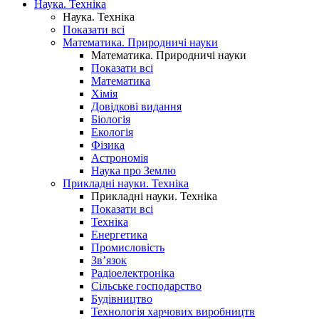
Наука. Техніка
Наука. Техніка
Показати всі
Математика. Природничі науки
Математика. Природничі науки
Показати всі
Математика
Хімія
Довідкові видання
Біологія
Екологія
Фізика
Астрономія
Наука про Землю
Прикладні науки. Техніка
Прикладні науки. Техніка
Показати всі
Техніка
Енергетика
Промисловість
Зв’язок
Радіоелектроніка
Сільське господарство
Будівництво
Технологія харчових виробництв