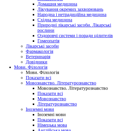
Домашня медицина
Лікування окремих захворювань
Народна і нетрадиційна медицина
Східна медицина
Природні лікарські засоби. Лікарські
рослини
Оздоровчі системи і поради цілителів
Гомеопатія
Лікарські засоби
Фармакологія
Ветеринарія
Довідники
Мови. Філологія
Мови. Філологія
Показати всі
Мовознавство. Літературознавство
Мовознавство. Літературознавство
Показати всі
Мовознавство
Літературознавство
Іноземні мови
Іноземні мови
Показати всі
Німецька мова
Англійська мова