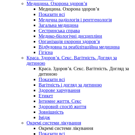
Медицина. Охорона здоров’я
Медицина. Охорона здоров’я
Показати всі
Медична радіологія і рентгенологія
Загальна медицина
Сестринська справа
Медико-біологічні дисципліни
Організація охорони здоров’я
Відбудовна та реабілітаційна медицина
Гігієна
Краса. Здоров’я. Секс. Вагітність. Догляд за
дитиною
Краса. Здоров’я. Секс. Вагітність. Догляд за
дитиною
Показати всі
Вагітність і догляд за дитиною
Здорове харчування
Етикет
Інтимне життя. Секс
Здоровий спосіб життя
Зовнішність
Імідж
Окремі системи лікування
Окремі системи лікування
Показати всі