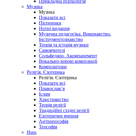
Прикладна психологія
Музика
Музика
Показати всі
Пісенники
Нотні видання
Музична педагогіка. Виконавство.
Інструментознавство
Теорія та історія музики
Самовчителі
Сольфеджіо. Акомпанемент
Вокально-хорові композиції
Композитори
Релігія. Єзотерика
Релігія. Єзотерика
Показати всі
Православ’я
Іслам
Християнство
Теорія релігії
Традиційні східні релігії
Езотеричне вчення
Антропософія
Теософія
Huss