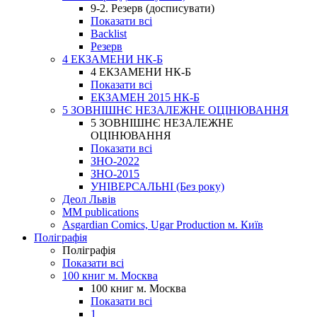
9-2. Резерв (досписувати)
Показати всі
Backlist
Резерв
4 ЕКЗАМЕНИ НК-Б
4 ЕКЗАМЕНИ НК-Б
Показати всі
ЕКЗАМЕН 2015 НК-Б
5 ЗОВНІШНЄ НЕЗАЛЕЖНЕ ОЦІНЮВАННЯ
5 ЗОВНІШНЄ НЕЗАЛЕЖНЕ
ОЦІНЮВАННЯ
Показати всі
ЗНО-2022
ЗНО-2015
УНІВЕРСАЛЬНІ (Без року)
Деол Львів
MM publications
Asgardian Comics, Ugar Production м. Київ
Поліграфія
Поліграфія
Показати всі
100 книг м. Москва
100 книг м. Москва
Показати всі
1