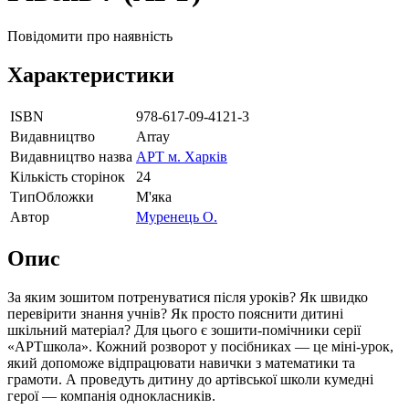
Повідомити про наявність
Характеристики
ISBN
978-617-09-4121-3
Видавництво
Array
Видавництво назва
АРТ м. Харків
Кількість сторінок
24
ТипОбложки
М'яка
Автор
Муренець О.
Опис
За яким зошитом потренуватися після уроків? Як швидко
перевірити знання учнів? Як просто пояснити дитині
шкільний матеріал? Для цього є зошити-помічники серії
«АРТшкола». Кожний розворот у посібниках — це міні-урок,
який допоможе відпрацювати навички з математики та
грамоти. А проведуть дитину до артівської школи кумедні
герої — компанія однокласників.