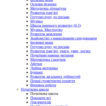
Основи безпеки
Методична література
Розвиток пам’яті
Готуємо руку до письма
Музика
Школа раннього розвитку (0-5)
Музика. Мистецтво
Розвиток мовлення
Знайомство з навколишнім середовищем
Іноземні мови
Готуємо руку до письма
Розвиток пам’яті, уваги, уяви, логіки
Початкові навики читання
Математика і рахунок
Абетки
Дрібна моторика
Букварі
Розвиток загальних здібностей
Перші геометричні поняття
Виховна робота
Початкова школа
Початкова школа
Показати всі
Для вчителів