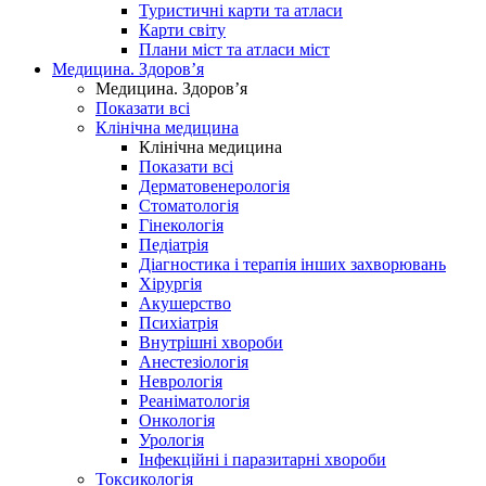
Туристичні карти та атласи
Карти світу
Плани міст та атласи міст
Медицина. Здоров’я
Медицина. Здоров’я
Показати всі
Клінічна медицина
Клінічна медицина
Показати всі
Дерматовенерологія
Стоматологія
Гінекологія
Педіатрія
Діагностика і терапія інших захворювань
Хірургія
Акушерство
Психіатрія
Внутрішні хвороби
Анестезіологія
Неврологія
Реаніматологія
Онкологія
Урологія
Інфекційні і паразитарні хвороби
Токсикологія