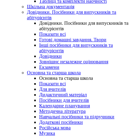
Таблиці та комплекти наочності
Шкільна документація
Довідники. Посібники для випускників та
абітурієнтів
Довідники. Посібники для випускників та
абітурієнтів
Показати всі
Готові домашні завдання. Твори
Інші посібники для випускників та
абітурієнтів
Довідники
Зовнішнє незалежне оцінювання
Екзамени
Основна та старша школа
Основна та старша школа
Показати всі
Для вчителів
Дидактичний матеріал
Посібники для вчителів
Календарне планування
Методична література
Навчальні посібники та підручники
Додаткові посібники
Російська мова
Музика