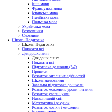
Інші мови
Французька мова
Іспанська мова
Італійська мова
Польська мова
Українська мова
Розмовники
Словники
Школа. Педагогіка
Школа. Педагогіка
Показати всі
Для дошкільнят
Для дошкільнят
Показати всі
Підготовка до школи (5-7)
Прописи
Розвиток загальних здібностей
Школа малювання
Загальна підготовка до школи
Розвиток мовлення, уроки читання
Розвиток уваги і уяви
Навколишній світ
Математика і рахунок
Розвиток логіки і мислення
Іноземні мови