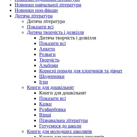
Новинки навчальної літератури
Новинки нон-фікшн
Дитяча література
Дитяча література
Показати всі
Дитяча творчість і дозвілля
Дитяча творчість і дозвілля
Показати всі
Анкети
Розваги
Творчість
Альбоми
Корисні поради для хлопчиків та дівчат
Щоденники
Ігри
Книги для дошкільнят
Книги для дошкільнят
Показати всі
Казки
Розфарбовка
Вірші
Пізнавальна література
Готуємося до школи
Книги для молодших школярів
Книги для молодших школярів