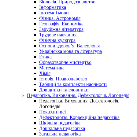
Біологія. Природознавство
Інформатика
Іноземні мови
Фізика. Астрономія
Географія. Економіка
Зарубіжна література
Трудове навчання
Фізична культура
Основи здоров’я. Валеологія
Українська мова та література
Етика
Образотворче мистецтво
Математика
Хімія
Історія. Правознавство
Таблиці та комплекти наочності
Довідники та словники
Педагогіка. Виховання. Дефектологія. Логопедія
Педагогіка. Виховання. Дефектологія.
Логопедія
Показати всі
Дефектологія. Коррекційна педагогіка
Шкільна педагогіка
Дошкільна педагогіка
Загальна педагогіка