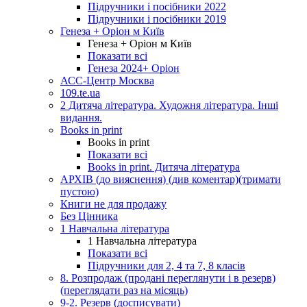
Підручники і посібники 2022
Підручники і посібники 2019
Генеза + Оріон м Київ
Генеза + Оріон м Київ
Показати всі
Генеза 2024+ Оріон
АСС-Центр Москва
109.te.ua
2 Дитяча література. Художня література. Інші
видання.
Books in print
Books in print
Показати всі
Books in print. Дитяча література
АРХІВ (до вияснення) (див коментар)(тримати
пустою)
Книги не для продажу
Без Цінника
1 Навчальна література
1 Навчальна література
Показати всі
Підручники для 2, 4 та 7, 8 класів
8. Розпродаж (продані переглянути і в резерв)
(переглядати раз на місяць)
9-2. Резерв (досписувати)