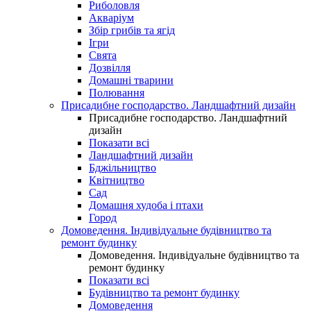
Риболовля
Акваріум
Збір грибів та ягід
Ігри
Свята
Дозвілля
Домашні тварини
Полювання
Присадибне господарство. Ландшафтний дизайн
Присадибне господарство. Ландшафтний
дизайн
Показати всі
Ландшафтний дизайн
Бджільництво
Квітництво
Сад
Домашня худоба і птахи
Город
Домоведення. Індивідуальне будівництво та
ремонт будинку
Домоведення. Індивідуальне будівництво та
ремонт будинку
Показати всі
Будівництво та ремонт будинку
Домоведення