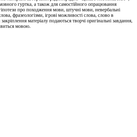
 мовного гуртка, а також для самостійного опрацювання
 гіпотези про походження мови, штучні мови, невербальні
лова, фразеологізми, ігрові можливості слова, слово в
 закріплення матеріалу подаються творчі оригінальні завдання,
кавиться мовою.