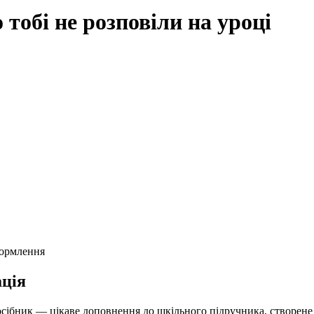
 тобі не розповіли на уроці
формлення
ція
сібник — цікаве доповнення до шкільного підручника, створене н