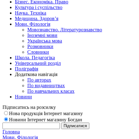
Бізнес. Економіка. Право
Культура і суспільство
Наука. Техніка
Медицина. Здоров’я
Мови. Філологія
Мовознавство. Літературознавство
Іноземні мови
Українська мова
Розмовники
Словники
Школа. Педагогіка
Універсальний розділ
Поліграфія
Додаткова навігація
По авторах
По видавництвах
По навчальних класах
Новини
Підписатись на розсилку
Нова продукція Інтернет магазину
Новини Інтернет магазину Богдан
Головна
Мови. Філологія