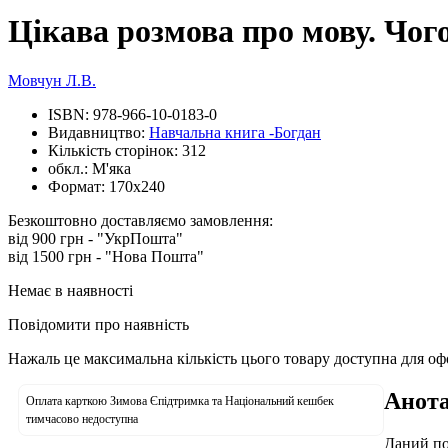
Цікава розмова про мову. Чого
Мовчун Л.В.
ISBN:
978-966-10-0183-0
Видавництво:
Навчальна книга -Богдан
Кількість сторінок:
312
обкл.:
М'яка
Формат:
170х240
Безкоштовно доставляємо замовлення:
від 900 грн - "УкрПошта"
від 1500 грн - "Нова Пошта"
Немає в наявності
Повідомити про наявність
Нажаль це максимальна кількість цього товару доступна для о
Анота
Оплата карткою Зимова Єпідтримка та Національний кешбек
тимчасово недоступна
Даний по