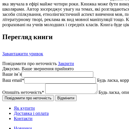
яка звучала в ефірі майже чотири роки. Книжка може бути викор
школярами. Автор зосереджує увагу на темах, які розглядаються
засоби спілкування, етнолінгвістичний аспект вивчення мов, пис
літературному творі, реклама як вид мовної маніпуляції тощо. 
розраховані на учнів молодших і середніх класів. Книга буде ціка
Перегляд книги
Завантажити уривок
Повідомити про неточність
Закрити
Дякуємо. Ваше звернення прийнято
Ваше ім`я
Ваш email
*
Будь ласка, кор
Опишіть неточність
*
Будь ласка, оп
Як купити
Доставка і оплата
Контакти
Новинки