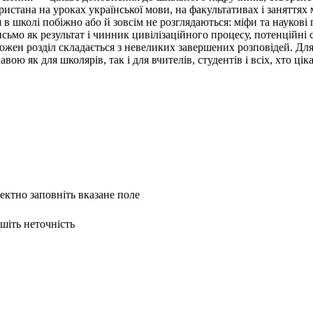
истана на уроках української мови, на факультативах і заняттях
 в школі побіжно або й зовсім не розглядаються: міфи та наукові
ьмо як результат і чинник цивілізаційного процесу, потенційні с
Кожен розділ складається з невеликих завершених розповідей. Для
вою як для школярів, так і для вчителів, студентів і всіх, хто ці
ректно заповніть вказане поле
ишіть неточність