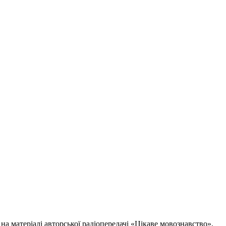
а матеріалі авторської радіопередачі «Цікаве мовознавство»,