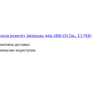
логія розвитку. Імперська доба 1800-1917рр.. Т.5 (Ч/Б)
коштовна доставка
имчасово недоступна