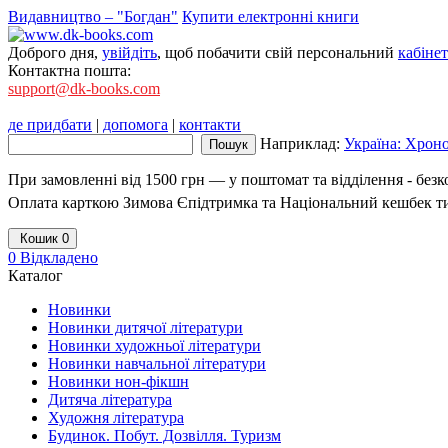
Видавництво – "Богдан"
Купити електронні книги
Доброго дня,
увійдіть
, щоб побачити свій персональний
кабінет
Контактна пошта:
support@dk-books.com
де придбати
|
допомога
|
контакти
Наприклад:
Україна: Хроно
При замовленні від 1500 грн — у поштомат та відділення - без
Оплата карткою Зимова Єпідтримка та Національний кешбек т
Кошик
0
0
Відкладено
Каталог
Новинки
Новинки дитячої літератури
Новинки художньої літератури
Новинки навчальної літератури
Новинки нон-фікшн
Дитяча література
Художня література
Будинок. Побут. Дозвілля. Туризм