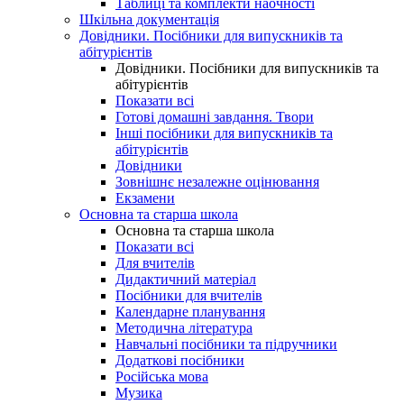
Таблиці та комплекти наочності
Шкільна документація
Довідники. Посібники для випускників та
абітурієнтів
Довідники. Посібники для випускників та
абітурієнтів
Показати всі
Готові домашні завдання. Твори
Інші посібники для випускників та
абітурієнтів
Довідники
Зовнішнє незалежне оцінювання
Екзамени
Основна та старша школа
Основна та старша школа
Показати всі
Для вчителів
Дидактичний матеріал
Посібники для вчителів
Календарне планування
Методична література
Навчальні посібники та підручники
Додаткові посібники
Російська мова
Музика