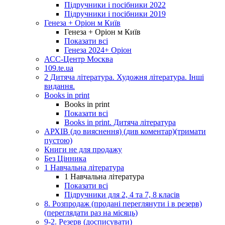
Підручники і посібники 2022
Підручники і посібники 2019
Генеза + Оріон м Київ
Генеза + Оріон м Київ
Показати всі
Генеза 2024+ Оріон
АСС-Центр Москва
109.te.ua
2 Дитяча література. Художня література. Інші
видання.
Books in print
Books in print
Показати всі
Books in print. Дитяча література
АРХІВ (до вияснення) (див коментар)(тримати
пустою)
Книги не для продажу
Без Цінника
1 Навчальна література
1 Навчальна література
Показати всі
Підручники для 2, 4 та 7, 8 класів
8. Розпродаж (продані переглянути і в резерв)
(переглядати раз на місяць)
9-2. Резерв (досписувати)