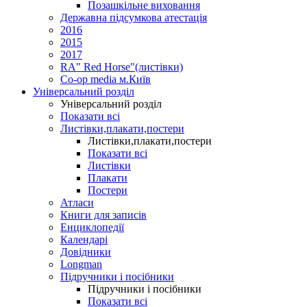
Позашкільне виховання
Державна підсумкова атестація
2016
2015
2017
RA" Red Horse"(листівки)
Co-op media м.Київ
Універсальний розділ
Універсальний розділ
Показати всі
Листівки,плакати,постери
Листівки,плакати,постери
Показати всі
Листівки
Плакати
Постери
Атласи
Книги для записів
Енциклопедії
Календарі
Довідники
Longman
Підручники і посібники
Підручники і посібники
Показати всі