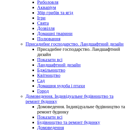
Риболовля
Акваріум
Збір грибів та ягід
Ігри
Свята
Дозвілля
Домашні тварини
Полювання
Присадибне господарство. Ландшафтний дизайн
Присадибне господарство. Ландшафтний
дизайн
Показати всі
Ландшафтний дизайн
Бджільництво
Квітництво
Сад
Домашня худоба і птахи
Город
Домоведення. Індивідуальне будівництво та
ремонт будинку
Домоведення. Індивідуальне будівництво та
ремонт будинку
Показати всі
Будівництво та ремонт будинку
Домоведення