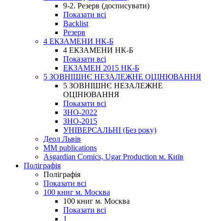
9-2. Резерв (досписувати)
Показати всі
Backlist
Резерв
4 ЕКЗАМЕНИ НК-Б
4 ЕКЗАМЕНИ НК-Б
Показати всі
ЕКЗАМЕН 2015 НК-Б
5 ЗОВНІШНЄ НЕЗАЛЕЖНЕ ОЦІНЮВАННЯ
5 ЗОВНІШНЄ НЕЗАЛЕЖНЕ
ОЦІНЮВАННЯ
Показати всі
ЗНО-2022
ЗНО-2015
УНІВЕРСАЛЬНІ (Без року)
Деол Львів
MM publications
Asgardian Comics, Ugar Production м. Київ
Поліграфія
Поліграфія
Показати всі
100 книг м. Москва
100 книг м. Москва
Показати всі
1