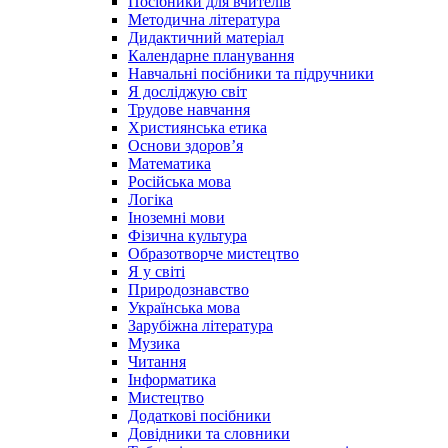
Посібники для вчителів
Методична література
Дидактичний матеріал
Календарне планування
Навчальні посібники та підручники
Я досліджую світ
Трудове навчання
Християнська етика
Основи здоров’я
Математика
Російська мова
Логіка
Іноземні мови
Фізична культура
Образотворче мистецтво
Я у світі
Природознавство
Українська мова
Зарубіжна література
Музика
Читання
Інформатика
Мистецтво
Додаткові посібники
Довідники та словники