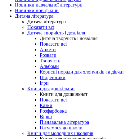
Новинки навчальної літератури
Новинки нон-фікшн
Дитяча література
Дитяча література
Показати всі
Дитяча творчість і дозвілля
Дитяча творчість і дозвілля
Показати всі
Анкети
Розваги
Творчість
Альбоми
Корисні поради для хлопчиків та дівчат
Щоденники
Ігри
Книги для дошкільнят
Книги для дошкільнят
Показати всі
Казки
Розфарбовка
Вірші
Пізнавальна література
Готуємося до школи
Книги для молодших школярів
Книги для молодших школярів