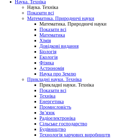
Наука. Техніка
Наука. Техніка
Показати всі
Математика. Природничі науки
Математика. Природничі науки
Показати всі
Математика
Хімія
Довідкові видання
Біологія
Екологія
Фізика
Астрономія
Наука про Землю
Прикладні науки. Техніка
Прикладні науки. Техніка
Показати всі
Техніка
Енергетика
Промисловість
Зв’язок
Радіоелектроніка
Сільське господарство
Будівництво
Технологія харчових виробництв