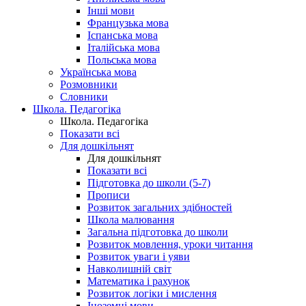
Інші мови
Французька мова
Іспанська мова
Італійська мова
Польська мова
Українська мова
Розмовники
Словники
Школа. Педагогіка
Школа. Педагогіка
Показати всі
Для дошкільнят
Для дошкільнят
Показати всі
Підготовка до школи (5-7)
Прописи
Розвиток загальних здібностей
Школа малювання
Загальна підготовка до школи
Розвиток мовлення, уроки читання
Розвиток уваги і уяви
Навколишній світ
Математика і рахунок
Розвиток логіки і мислення
Іноземні мови