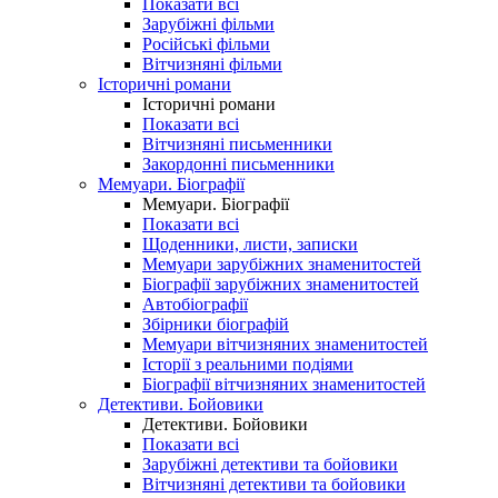
Показати всі
Зарубіжні фільми
Російські фільми
Вітчизняні фільми
Історичні романи
Історичні романи
Показати всі
Вітчизняні письменники
Закордонні письменники
Мемуари. Біографії
Мемуари. Біографії
Показати всі
Щоденники, листи, записки
Мемуари зарубіжних знаменитостей
Біографії зарубіжних знаменитостей
Автобіографії
Збірники біографій
Мемуари вітчизняних знаменитостей
Історії з реальними подіями
Біографії вітчизняних знаменитостей
Детективи. Бойовики
Детективи. Бойовики
Показати всі
Зарубіжні детективи та бойовики
Вітчизняні детективи та бойовики