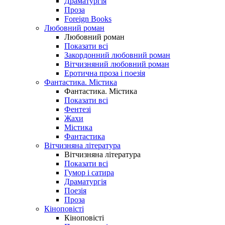
Драматургія
Проза
Foreign Books
Любовний роман
Любовний роман
Показати всі
Закордонний любовний роман
Вітчизняний любовний роман
Еротична проза і поезія
Фантастика. Містика
Фантастика. Містика
Показати всі
Фентезі
Жахи
Містика
Фантастика
Вітчизняна література
Вітчизняна література
Показати всі
Гумор і сатира
Драматургія
Поезія
Проза
Кіноповісті
Кіноповісті