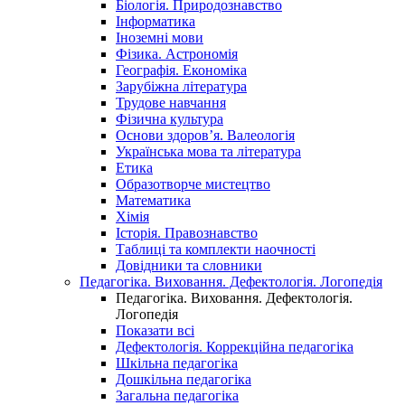
Біологія. Природознавство
Інформатика
Іноземні мови
Фізика. Астрономія
Географія. Економіка
Зарубіжна література
Трудове навчання
Фізична культура
Основи здоров’я. Валеологія
Українська мова та література
Етика
Образотворче мистецтво
Математика
Хімія
Історія. Правознавство
Таблиці та комплекти наочності
Довідники та словники
Педагогіка. Виховання. Дефектологія. Логопедія
Педагогіка. Виховання. Дефектологія.
Логопедія
Показати всі
Дефектологія. Коррекційна педагогіка
Шкільна педагогіка
Дошкільна педагогіка
Загальна педагогіка