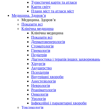
Туристичні карти та атласи
Карти світу
Плани міст та атласи міст
Медицина. Здоров’я
Медицина. Здоров’я
Показати всі
Клінічна медицина
Клінічна медицина
Показати всі
Дерматовенерологія
Стоматологія
Гінекологія
Педіатрія
Діагностика і терапія інших захворювань
Хірургія
Акушерство
Психіатрія
Внутрішні хвороби
Анестезіологія
Неврологія
Реаніматологія
Онкологія
Урологія
Інфекційні і паразитарні хвороби
Токсикологія