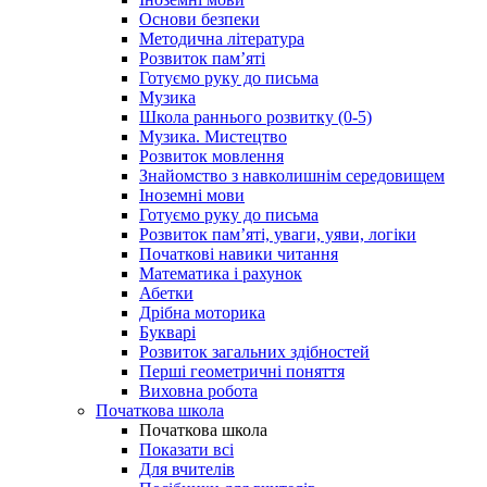
Основи безпеки
Методична література
Розвиток пам’яті
Готуємо руку до письма
Музика
Школа раннього розвитку (0-5)
Музика. Мистецтво
Розвиток мовлення
Знайомство з навколишнім середовищем
Іноземні мови
Готуємо руку до письма
Розвиток пам’яті, уваги, уяви, логіки
Початкові навики читання
Математика і рахунок
Абетки
Дрібна моторика
Букварі
Розвиток загальних здібностей
Перші геометричні поняття
Виховна робота
Початкова школа
Початкова школа
Показати всі
Для вчителів