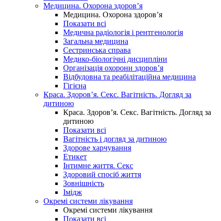
Медицина. Охорона здоров’я
Медицина. Охорона здоров’я
Показати всі
Медична радіологія і рентгенологія
Загальна медицина
Сестринська справа
Медико-біологічні дисципліни
Організація охорони здоров’я
Відбудовна та реабілітаційна медицина
Гігієна
Краса. Здоров’я. Секс. Вагітність. Догляд за
дитиною
Краса. Здоров’я. Секс. Вагітність. Догляд за
дитиною
Показати всі
Вагітність і догляд за дитиною
Здорове харчування
Етикет
Інтимне життя. Секс
Здоровий спосіб життя
Зовнішність
Імідж
Окремі системи лікування
Окремі системи лікування
Показати всі