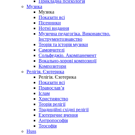
Прикладна психологія
Музика
Музика
Показати всі
Пісенники
Нотні видання
Музична педагогіка. Виконавство.
Інструментознавство
Теорія та історія музики
Самовчителі
Сольфеджіо. Акомпанемент
Вокально-хорові композиції
Композитори
Релігія. Єзотерика
Релігія. Єзотерика
Показати всі
Православ’я
Іслам
Християнство
Теорія релігії
Традиційні східні релігії
Езотеричне вчення
Антропософія
Теософія
Huss