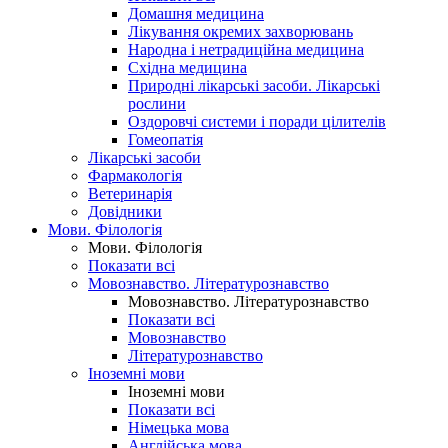
Домашня медицина
Лікування окремих захворювань
Народна і нетрадиційна медицина
Східна медицина
Природні лікарські засоби. Лікарські
рослини
Оздоровчі системи і поради цілителів
Гомеопатія
Лікарські засоби
Фармакологія
Ветеринарія
Довідники
Мови. Філологія
Мови. Філологія
Показати всі
Мовознавство. Літературознавство
Мовознавство. Літературознавство
Показати всі
Мовознавство
Літературознавство
Іноземні мови
Іноземні мови
Показати всі
Німецька мова
Англійська мова