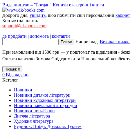
Видавництво – "Богдан"
Купити електронні книги
Доброго дня,
увійдіть
, щоб побачити свій персональний
кабінет
Контактна пошта:
support@dk-books.com
де придбати
|
допомога
|
контакти
Наприклад:
Велика книжка.
При замовленні від 1500 грн — у поштомат та відділення - без
Оплата карткою Зимова Єпідтримка та Національний кешбек т
Кошик
0
0
Відкладено
Каталог
Новинки
Новинки дитячої літератури
Новинки художньої літератури
Новинки навчальної літератури
Новинки нон-фікшн
Дитяча література
Художня література
Будинок. Побут. Дозвілля. Туризм