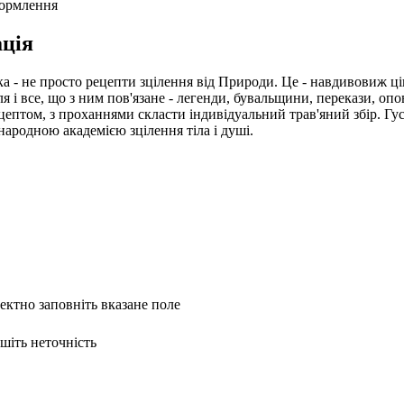
формлення
ція
а - не просто рецепти зцілення від Природи. Це - навдивовиж цік
лля і все, що з ним пов'язане - легенди, бувальщини, перекази, о
цептом, з проханнями скласти індивідуальний трав'яний збір. Гус
народною академією зцілення тіла і душі.
ректно заповніть вказане поле
ишіть неточність