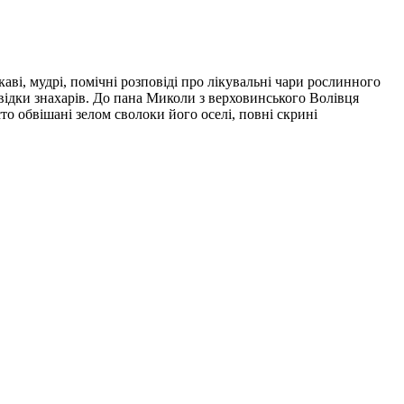
аві, мудрі, помічні розповіді про лікувальні чари рослинного
повідки знахарів. До пана Миколи з верховинського Волівця
то обвішані зелом сволоки його оселі, повні скрині