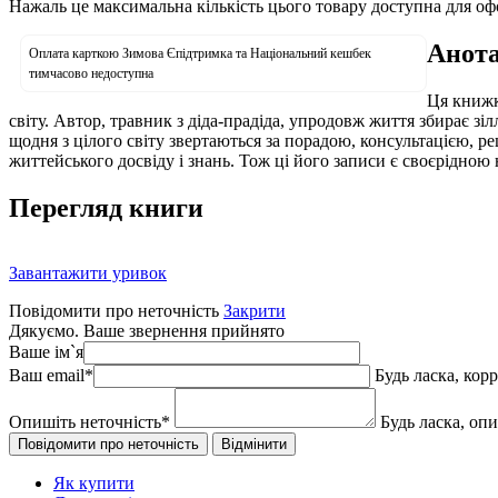
Нажаль це максимальна кількість цього товару доступна для о
Анота
Оплата карткою Зимова Єпідтримка та Національний кешбек
тимчасово недоступна
Ця книжк
світу. Автор, травник з діда-прадіда, упродовж життя збирає зі
щодня з цілого світу звертаються за порадою, консультацією, ре
життейського досвіду і знань. Тож ці його записи є своєрідною 
Перегляд книги
Завантажити уривок
Повідомити про неточність
Закрити
Дякуємо. Ваше звернення прийнято
Ваше ім`я
Ваш email
*
Будь ласка, кор
Опишіть неточність
*
Будь ласка, оп
Як купити