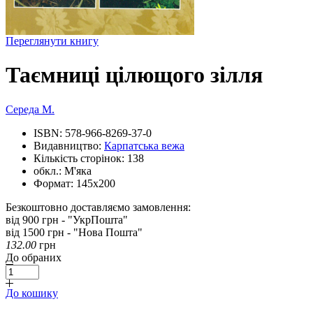
Переглянути книгу
Таємниці цілющого зілля
Середа М.
ISBN:
578-966-8269-37-0
Видавництво:
Карпатська вежа
Кількість сторінок:
138
обкл.:
М'яка
Формат:
145х200
Безкоштовно доставляємо замовлення:
від 900 грн - "УкрПошта"
від 1500 грн - "Нова Пошта"
132.00
грн
До обраних
До кошику