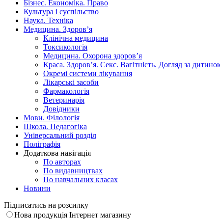
Бізнес. Економіка. Право
Культура і суспільство
Наука. Техніка
Медицина. Здоров’я
Клінічна медицина
Токсикологія
Медицина. Охорона здоров’я
Краса. Здоров’я. Секс. Вагітність. Догляд за дитино
Окремі системи лікування
Лікарські засоби
Фармакологія
Ветеринарія
Довідники
Мови. Філологія
Школа. Педагогіка
Універсальний розділ
Поліграфія
Додаткова навігація
По авторах
По видавництвах
По навчальних класах
Новини
Підписатись на розсилку
Нова продукція Інтернет магазину