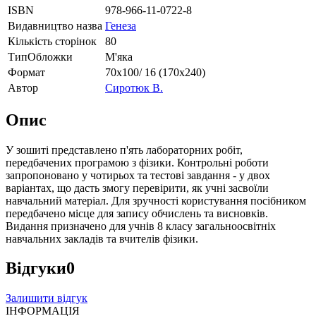
ISBN
978-966-11-0722-8
Видавництво назва
Генеза
Кількість сторінок
80
ТипОбложки
М'яка
Формат
70х100/ 16 (170х240)
Автор
Сиротюк В.
Опис
У зошиті представлено п'ять лабораторних робіт,
передбачених програмою з фізики. Контрольні роботи
запропоновано у чотирьох та тестові завдання - у двох
варіантах, що дасть змогу перевірити, як учні засвоїли
навчальний матеріал. Для зручності користування посібником
передбачено місце для запису обчислень та висновків.
Видання призначено для учнів 8 класу загальноосвітніх
навчальних закладів та вчителів фізики.
Відгуки
0
Залишити відгук
ІНФОРМАЦІЯ