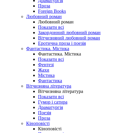
Драматургія
Проза
Foreign Books
Любовний роман
Любовний роман
Показати всі
Закордонний любовний роман
Вітчизняний любовний роман
Еротична проза і поезія
Фантастика. Містика
Фантастика. Містика
Показати всі
Фентезі
Жахи
Містика
Фантастика
Вітчизняна література
Вітчизняна література
Показати всі
Гумор і сатира
Драматургія
Поезія
Проза
Кіноповісті
Кіноповісті