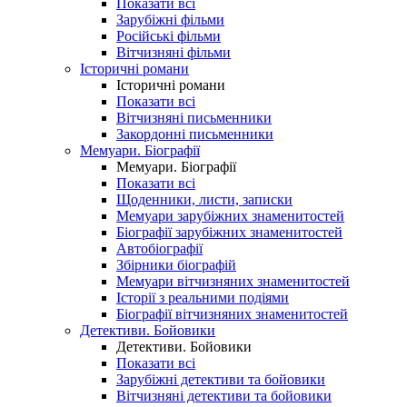
Показати всі
Зарубіжні фільми
Російські фільми
Вітчизняні фільми
Історичні романи
Історичні романи
Показати всі
Вітчизняні письменники
Закордонні письменники
Мемуари. Біографії
Мемуари. Біографії
Показати всі
Щоденники, листи, записки
Мемуари зарубіжних знаменитостей
Біографії зарубіжних знаменитостей
Автобіографії
Збірники біографій
Мемуари вітчизняних знаменитостей
Історії з реальними подіями
Біографії вітчизняних знаменитостей
Детективи. Бойовики
Детективи. Бойовики
Показати всі
Зарубіжні детективи та бойовики
Вітчизняні детективи та бойовики