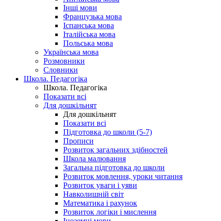
Інші мови
Французька мова
Іспанська мова
Італійська мова
Польська мова
Українська мова
Розмовники
Словники
Школа. Педагогіка
Школа. Педагогіка
Показати всі
Для дошкільнят
Для дошкільнят
Показати всі
Підготовка до школи (5-7)
Прописи
Розвиток загальних здібностей
Школа малювання
Загальна підготовка до школи
Розвиток мовлення, уроки читання
Розвиток уваги і уяви
Навколишній світ
Математика і рахунок
Розвиток логіки і мислення
Іноземні мови