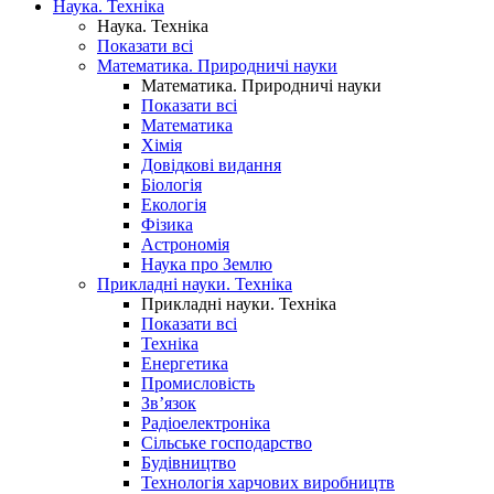
Наука. Техніка
Наука. Техніка
Показати всі
Математика. Природничі науки
Математика. Природничі науки
Показати всі
Математика
Хімія
Довідкові видання
Біологія
Екологія
Фізика
Астрономія
Наука про Землю
Прикладні науки. Техніка
Прикладні науки. Техніка
Показати всі
Техніка
Енергетика
Промисловість
Зв’язок
Радіоелектроніка
Сільське господарство
Будівництво
Технологія харчових виробництв