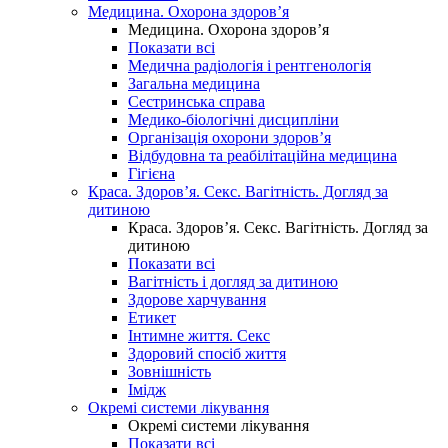
Медицина. Охорона здоров’я
Медицина. Охорона здоров’я
Показати всі
Медична радіологія і рентгенологія
Загальна медицина
Сестринська справа
Медико-біологічні дисципліни
Організація охорони здоров’я
Відбудовна та реабілітаційна медицина
Гігієна
Краса. Здоров’я. Секс. Вагітність. Догляд за
дитиною
Краса. Здоров’я. Секс. Вагітність. Догляд за
дитиною
Показати всі
Вагітність і догляд за дитиною
Здорове харчування
Етикет
Інтимне життя. Секс
Здоровий спосіб життя
Зовнішність
Імідж
Окремі системи лікування
Окремі системи лікування
Показати всі