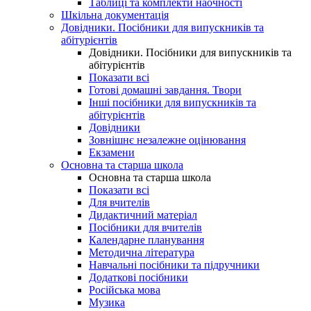
Таблиці та комплекти наочності
Шкільна документація
Довідники. Посібники для випускників та
абітурієнтів
Довідники. Посібники для випускників та
абітурієнтів
Показати всі
Готові домашні завдання. Твори
Інші посібники для випускників та
абітурієнтів
Довідники
Зовнішнє незалежне оцінювання
Екзамени
Основна та старша школа
Основна та старша школа
Показати всі
Для вчителів
Дидактичний матеріал
Посібники для вчителів
Календарне планування
Методична література
Навчальні посібники та підручники
Додаткові посібники
Російська мова
Музика