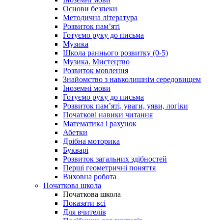
Основи безпеки
Методична література
Розвиток пам’яті
Готуємо руку до письма
Музика
Школа раннього розвитку (0-5)
Музика. Мистецтво
Розвиток мовлення
Знайомство з навколишнім середовищем
Іноземні мови
Готуємо руку до письма
Розвиток пам’яті, уваги, уяви, логіки
Початкові навики читання
Математика і рахунок
Абетки
Дрібна моторика
Букварі
Розвиток загальних здібностей
Перші геометричні поняття
Виховна робота
Початкова школа
Початкова школа
Показати всі
Для вчителів