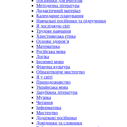
Посібники для вчителів
Методична література
Дидактичний матеріал
Календарне планування
Навчальні посібники та підручники
Я досліджую світ
Трудове навчання
Християнська етика
Основи здоров’я
Математика
Російська мова
Логіка
Іноземні мови
Фізична культура
Образотворче мистецтво
Я у світі
Природознавство
Українська мова
Зарубіжна література
Музика
Читання
Інформатика
Мистецтво
Додаткові посібники
Довідники та словники