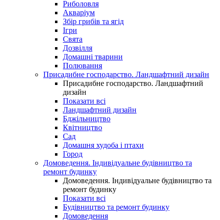
Риболовля
Акваріум
Збір грибів та ягід
Ігри
Свята
Дозвілля
Домашні тварини
Полювання
Присадибне господарство. Ландшафтний дизайн
Присадибне господарство. Ландшафтний
дизайн
Показати всі
Ландшафтний дизайн
Бджільництво
Квітництво
Сад
Домашня худоба і птахи
Город
Домоведення. Індивідуальне будівництво та
ремонт будинку
Домоведення. Індивідуальне будівництво та
ремонт будинку
Показати всі
Будівництво та ремонт будинку
Домоведення