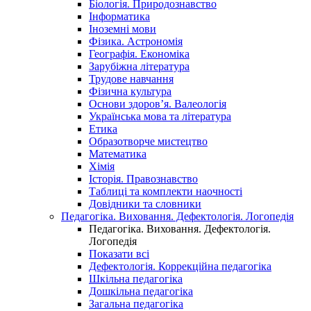
Біологія. Природознавство
Інформатика
Іноземні мови
Фізика. Астрономія
Географія. Економіка
Зарубіжна література
Трудове навчання
Фізична культура
Основи здоров’я. Валеологія
Українська мова та література
Етика
Образотворче мистецтво
Математика
Хімія
Історія. Правознавство
Таблиці та комплекти наочності
Довідники та словники
Педагогіка. Виховання. Дефектологія. Логопедія
Педагогіка. Виховання. Дефектологія.
Логопедія
Показати всі
Дефектологія. Коррекційна педагогіка
Шкільна педагогіка
Дошкільна педагогіка
Загальна педагогіка