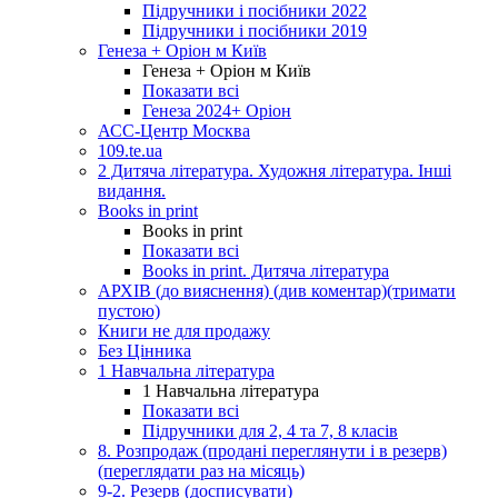
Підручники і посібники 2022
Підручники і посібники 2019
Генеза + Оріон м Київ
Генеза + Оріон м Київ
Показати всі
Генеза 2024+ Оріон
АСС-Центр Москва
109.te.ua
2 Дитяча література. Художня література. Інші
видання.
Books in print
Books in print
Показати всі
Books in print. Дитяча література
АРХІВ (до вияснення) (див коментар)(тримати
пустою)
Книги не для продажу
Без Цінника
1 Навчальна література
1 Навчальна література
Показати всі
Підручники для 2, 4 та 7, 8 класів
8. Розпродаж (продані переглянути і в резерв)
(переглядати раз на місяць)
9-2. Резерв (досписувати)