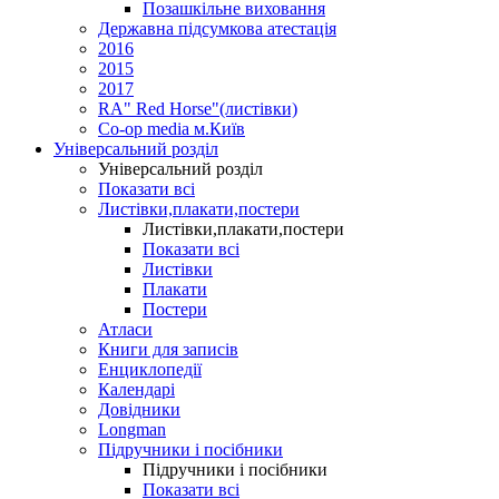
Позашкільне виховання
Державна підсумкова атестація
2016
2015
2017
RA" Red Horse"(листівки)
Co-op media м.Київ
Універсальний розділ
Універсальний розділ
Показати всі
Листівки,плакати,постери
Листівки,плакати,постери
Показати всі
Листівки
Плакати
Постери
Атласи
Книги для записів
Енциклопедії
Календарі
Довідники
Longman
Підручники і посібники
Підручники і посібники
Показати всі