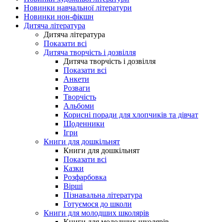
Новинки навчальної літератури
Новинки нон-фікшн
Дитяча література
Дитяча література
Показати всі
Дитяча творчість і дозвілля
Дитяча творчість і дозвілля
Показати всі
Анкети
Розваги
Творчість
Альбоми
Корисні поради для хлопчиків та дівчат
Щоденники
Ігри
Книги для дошкільнят
Книги для дошкільнят
Показати всі
Казки
Розфарбовка
Вірші
Пізнавальна література
Готуємося до школи
Книги для молодших школярів
Книги для молодших школярів