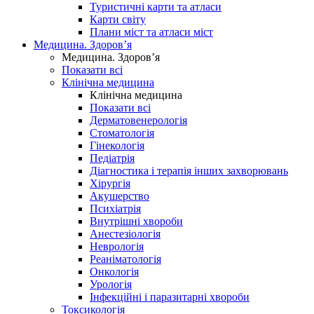
Туристичні карти та атласи
Карти світу
Плани міст та атласи міст
Медицина. Здоров’я
Медицина. Здоров’я
Показати всі
Клінічна медицина
Клінічна медицина
Показати всі
Дерматовенерологія
Стоматологія
Гінекологія
Педіатрія
Діагностика і терапія інших захворювань
Хірургія
Акушерство
Психіатрія
Внутрішні хвороби
Анестезіологія
Неврологія
Реаніматологія
Онкологія
Урологія
Інфекційні і паразитарні хвороби
Токсикологія