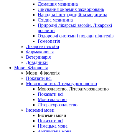
Домашня медицина
Лікування окремих захворювань
Народна і нетрадиційна медицина
Східна медицина
Природні лікарські засоби. Лікарські
рослини
Оздоровчі системи і поради цілителів
Гомеопатія
Лікарські засоби
Фармакологія
Ветеринарія
Довідники
Мови. Філологія
Мови. Філологія
Показати всі
Мовознавство. Літературознавство
Мовознавство. Літературознавство
Показати всі
Мовознавство
Літературознавство
Іноземні мови
Іноземні мови
Показати всі
Німецька мова
Англійська мова