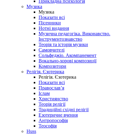
Прикладна психологія
Музика
Музика
Показати всі
Пісенники
Нотні видання
Музична педагогіка. Виконавство.
Інструментознавство
Теорія та історія музики
Самовчителі
Сольфеджіо. Акомпанемент
Вокально-хорові композиції
Композитори
Релігія. Єзотерика
Релігія. Єзотерика
Показати всі
Православ’я
Іслам
Християнство
Теорія релігії
Традиційні східні релігії
Езотеричне вчення
Антропософія
Теософія
Huss