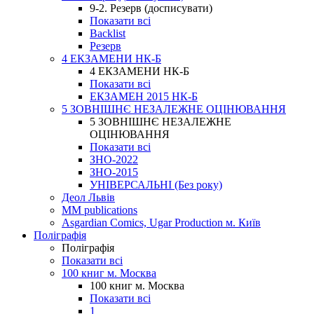
9-2. Резерв (досписувати)
Показати всі
Backlist
Резерв
4 ЕКЗАМЕНИ НК-Б
4 ЕКЗАМЕНИ НК-Б
Показати всі
ЕКЗАМЕН 2015 НК-Б
5 ЗОВНІШНЄ НЕЗАЛЕЖНЕ ОЦІНЮВАННЯ
5 ЗОВНІШНЄ НЕЗАЛЕЖНЕ
ОЦІНЮВАННЯ
Показати всі
ЗНО-2022
ЗНО-2015
УНІВЕРСАЛЬНІ (Без року)
Деол Львів
MM publications
Asgardian Comics, Ugar Production м. Київ
Поліграфія
Поліграфія
Показати всі
100 книг м. Москва
100 книг м. Москва
Показати всі
1