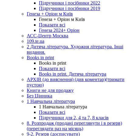
Підручники і посібники 2022
Підручники і посібники 2019
Генеза + Оріон м Київ
Генеза + Оріон м Київ
Показати всі
Генеза 2024+ Оріон
АСС-Центр Москва
109.te.ua
2 Дитяча література. Художня література. Інші
видання.
Books in print
Books in print
Показати всі
Books in print. Дитяча література
АРХІВ (до вияснення) (див коментар)(тримати
пустою)
Книги не для продажу
Без Цінника
1 Навчальна література
1 Навчальна література
Показати всі
Підручники для 2, 4 та 7, 8 класів
8. Розпродаж (продані переглянути і в резерв)
(переглядати раз на місяць)
9-2. Резерв (досписувати)