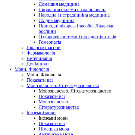
Домашня медицина
Лікування окремих захворювань
Народна і нетрадиційна медицина
Східна медицина
Природні лікарські засоби. Лікарські
рослини
Оздоровчі системи і поради цілителів
Гомеопатія
Лікарські засоби
Фармакологія
Ветеринарія
Довідники
Мови. Філологія
Мови. Філологія
Показати всі
Мовознавство. Літературознавство
Мовознавство. Літературознавство
Показати всі
Мовознавство
Літературознавство
Іноземні мови
Іноземні мови
Показати всі
Німецька мова
Англійська мова