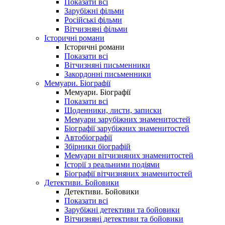
Показати всі
Зарубіжні фільми
Російські фільми
Вітчизняні фільми
Історичні романи
Історичні романи
Показати всі
Вітчизняні письменники
Закордонні письменники
Мемуари. Біографії
Мемуари. Біографії
Показати всі
Щоденники, листи, записки
Мемуари зарубіжних знаменитостей
Біографії зарубіжних знаменитостей
Автобіографії
Збірники біографій
Мемуари вітчизняних знаменитостей
Історії з реальними подіями
Біографії вітчизняних знаменитостей
Детективи. Бойовики
Детективи. Бойовики
Показати всі
Зарубіжні детективи та бойовики
Вітчизняні детективи та бойовики