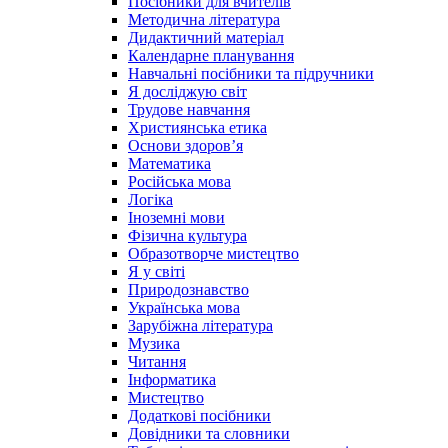
Посібники для вчителів
Методична література
Дидактичний матеріал
Календарне планування
Навчальні посібники та підручники
Я досліджую світ
Трудове навчання
Християнська етика
Основи здоров’я
Математика
Російська мова
Логіка
Іноземні мови
Фізична культура
Образотворче мистецтво
Я у світі
Природознавство
Українська мова
Зарубіжна література
Музика
Читання
Інформатика
Мистецтво
Додаткові посібники
Довідники та словники