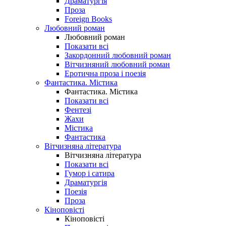
Драматургія
Проза
Foreign Books
Любовний роман
Любовний роман
Показати всі
Закордонний любовний роман
Вітчизняний любовний роман
Еротична проза і поезія
Фантастика. Містика
Фантастика. Містика
Показати всі
Фентезі
Жахи
Містика
Фантастика
Вітчизняна література
Вітчизняна література
Показати всі
Гумор і сатира
Драматургія
Поезія
Проза
Кіноповісті
Кіноповісті