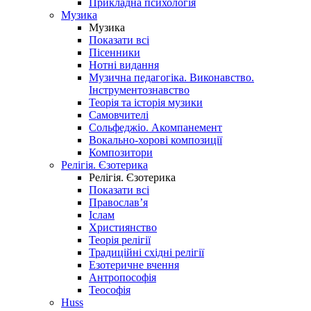
Прикладна психологія
Музика
Музика
Показати всі
Пісенники
Нотні видання
Музична педагогіка. Виконавство.
Інструментознавство
Теорія та історія музики
Самовчителі
Сольфеджіо. Акомпанемент
Вокально-хорові композиції
Композитори
Релігія. Єзотерика
Релігія. Єзотерика
Показати всі
Православ’я
Іслам
Християнство
Теорія релігії
Традиційні східні релігії
Езотеричне вчення
Антропософія
Теософія
Huss