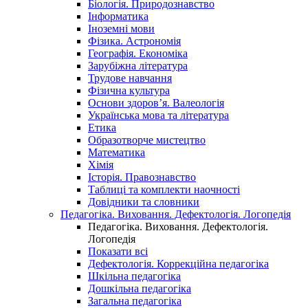
Біологія. Природознавство
Інформатика
Іноземні мови
Фізика. Астрономія
Географія. Економіка
Зарубіжна література
Трудове навчання
Фізична культура
Основи здоров’я. Валеологія
Українська мова та література
Етика
Образотворче мистецтво
Математика
Хімія
Історія. Правознавство
Таблиці та комплекти наочності
Довідники та словники
Педагогіка. Виховання. Дефектологія. Логопедія
Педагогіка. Виховання. Дефектологія.
Логопедія
Показати всі
Дефектологія. Коррекційна педагогіка
Шкільна педагогіка
Дошкільна педагогіка
Загальна педагогіка