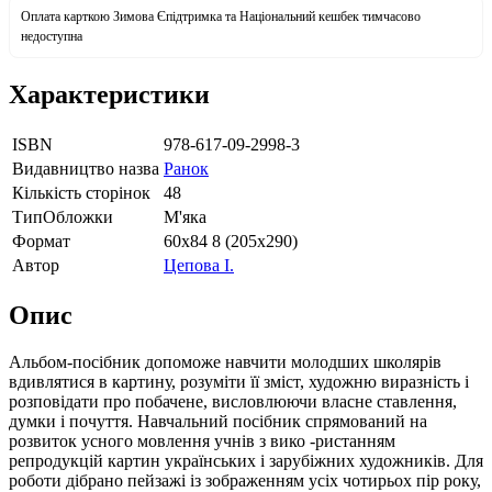
Оплата карткою Зимова Єпідтримка та Національний кешбек тимчасово
недоступна
Характеристики
ISBN
978-617-09-2998-3
Видавництво назва
Ранок
Кількість сторінок
48
ТипОбложки
М'яка
Формат
60х84 8 (205х290)
Автор
Цепова І.
Опис
Альбом-посібник допоможе навчити молодших школярів
вдивлятися в картину, розуміти її зміст, художню виразність і
розповідати про побачене, висловлюючи власне ставлення,
думки і почуття. Навчальний посібник спрямований на
розвиток усного мовлення учнів з вико -ристанням
репродукцій картин українських і зарубіжних художників. Для
роботи дібрано пейзажі із зображенням усіх чотирьох пір року,