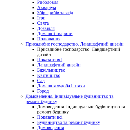
Риболовля
Акваріум
Збір грибів та ягід
Ігри
Свята
Дозвілля
Домашні тварини
Полювання
Присадибне господарство. Ландшафтний дизайн
Присадибне господарство. Ландшафтний
дизайн
Показати всі
Ландшафтний дизайн
Бджільництво
Квітництво
Сад
Домашня худоба і птахи
Город
Домоведення. Індивідуальне будівництво та
ремонт будинку
Домоведення. Індивідуальне будівництво та
ремонт будинку
Показати всі
Будівництво та ремонт будинку
Домоведення