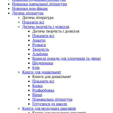
Новинки навчальної літератури
Новинки нон-фікшн
Дитяча література
Дитяча література
Показати всі
Дитяча творчість і дозвілля
Дитяча творчість і дозвілля
Показати всі
Анкети
Розваги
Творчість
Альбоми
Корисні поради для хлопчиків та дівчат
Щоденники
Ігри
Книги для дошкільнят
Книги для дошкільнят
Показати всі
Казки
Розфарбовка
Вірші
Пізнавальна література
Готуємося до школи
Книги для молодших школярів
Книги для молодших школярів