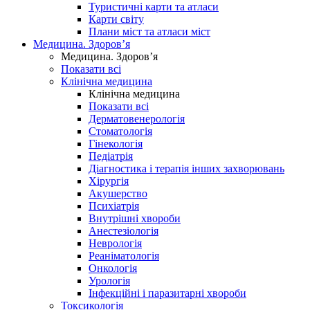
Туристичні карти та атласи
Карти світу
Плани міст та атласи міст
Медицина. Здоров’я
Медицина. Здоров’я
Показати всі
Клінічна медицина
Клінічна медицина
Показати всі
Дерматовенерологія
Стоматологія
Гінекологія
Педіатрія
Діагностика і терапія інших захворювань
Хірургія
Акушерство
Психіатрія
Внутрішні хвороби
Анестезіологія
Неврологія
Реаніматологія
Онкологія
Урологія
Інфекційні і паразитарні хвороби
Токсикологія