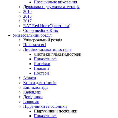
Позашкільне виховання
Державна підсумкова атестація
2016
2015
2017
RA" Red Horse"(листівки)
Co-op media м.Київ
Універсальний розділ
Універсальний розділ
Показати всі
Листівки,плакати,постери
Листівки,плакати,постери
Показати всі
Листівки
Плакати
Постери
Атласи
Книги для записів
Енциклопедії
Календарі
Довідники
Longman
Підручники і посібники
Підручники і посібники
Показати всі