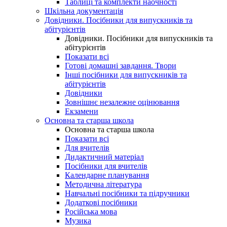
Таблиці та комплекти наочності
Шкільна документація
Довідники. Посібники для випускників та
абітурієнтів
Довідники. Посібники для випускників та
абітурієнтів
Показати всі
Готові домашні завдання. Твори
Інші посібники для випускників та
абітурієнтів
Довідники
Зовнішнє незалежне оцінювання
Екзамени
Основна та старша школа
Основна та старша школа
Показати всі
Для вчителів
Дидактичний матеріал
Посібники для вчителів
Календарне планування
Методична література
Навчальні посібники та підручники
Додаткові посібники
Російська мова
Музика