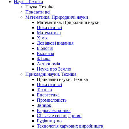
Наука. Техніка
Наука. Техніка
Показати всі
Математика. Природничі науки
Математика. Природничі науки
Показати всі
Математика
Хімія
Довідкові видання
Біологія
Екологія
Фізика
Астрономія
Наука про Землю
Прикладні науки. Техніка
Прикладні науки. Техніка
Показати всі
Техніка
Енергетика
Промисловість
Зв’язок
Радіоелектроніка
Сільське господарство
Будівництво
Технологія харчових виробництв