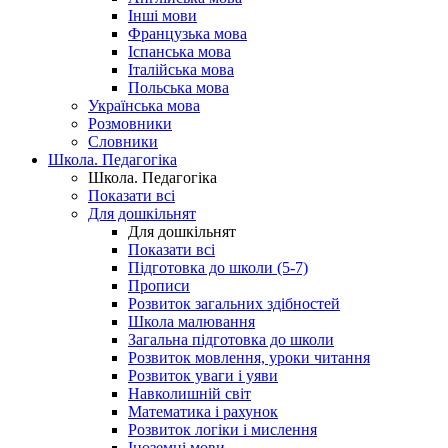
Інші мови
Французька мова
Іспанська мова
Італійська мова
Польська мова
Українська мова
Розмовники
Словники
Школа. Педагогіка
Школа. Педагогіка
Показати всі
Для дошкільнят
Для дошкільнят
Показати всі
Підготовка до школи (5-7)
Прописи
Розвиток загальних здібностей
Школа малювання
Загальна підготовка до школи
Розвиток мовлення, уроки читання
Розвиток уваги і уяви
Навколишній світ
Математика і рахунок
Розвиток логіки і мислення
Іноземні мови