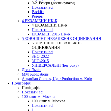
9-2. Резерв (досписувати)
Показати всі
Backlist
Резерв
4 ЕКЗАМЕНИ НК-Б
4 ЕКЗАМЕНИ НК-Б
Показати всі
ЕКЗАМЕН 2015 НК-Б
5 ЗОВНІШНЄ НЕЗАЛЕЖНЕ ОЦІНЮВАННЯ
5 ЗОВНІШНЄ НЕЗАЛЕЖНЕ
ОЦІНЮВАННЯ
Показати всі
ЗНО-2022
ЗНО-2015
УНІВЕРСАЛЬНІ (Без року)
Деол Львів
MM publications
Asgardian Comics, Ugar Production м. Київ
Поліграфія
Поліграфія
Показати всі
100 книг м. Москва
100 книг м. Москва
Показати всі
1