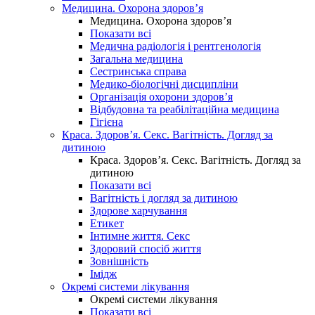
Медицина. Охорона здоров’я
Медицина. Охорона здоров’я
Показати всі
Медична радіологія і рентгенологія
Загальна медицина
Сестринська справа
Медико-біологічні дисципліни
Організація охорони здоров’я
Відбудовна та реабілітаційна медицина
Гігієна
Краса. Здоров’я. Секс. Вагітність. Догляд за
дитиною
Краса. Здоров’я. Секс. Вагітність. Догляд за
дитиною
Показати всі
Вагітність і догляд за дитиною
Здорове харчування
Етикет
Інтимне життя. Секс
Здоровий спосіб життя
Зовнішність
Імідж
Окремі системи лікування
Окремі системи лікування
Показати всі