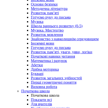
Основи безпеки
Методична література
Розвиток пам’яті
Готуємо руку до письма
Музика
Школа раннього розвитку (0-5)
Музика. Мистецтво
Розвиток мовлення
Знайомство з навколишнім середовищем
Іноземні мови
Готуємо руку до письма
Розвиток пам’яті, уваги, уяви, логіки
Початкові навики читання
Математика і рахунок
Абетки
Дрібна моторика
Букварі
Розвиток загальних здібностей
Перші геометричні поняття
Виховна робота
Початкова школа
Початкова школа
Показати всі
Для вчителів