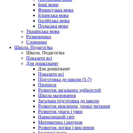
Інші мови
Французька мова
Іспанська мова
Італійська мова
Польська мова
Українська мова
Розмовники
Словники
Школа. Педагогіка
Школа. Педагогіка
Показати всі
Для дошкільнят
Для дошкільнят
Показати всі
Підготовка до школи (5-7)
Прописи
Розвиток загальних здібностей
Школа малювання
Загальна підготовка до школи
Розвиток мовлення, уроки читання
Розвиток уваги і уяви
Навколишній світ
Математика і рахунок
Розвиток логіки і мислення
Іноземні мови