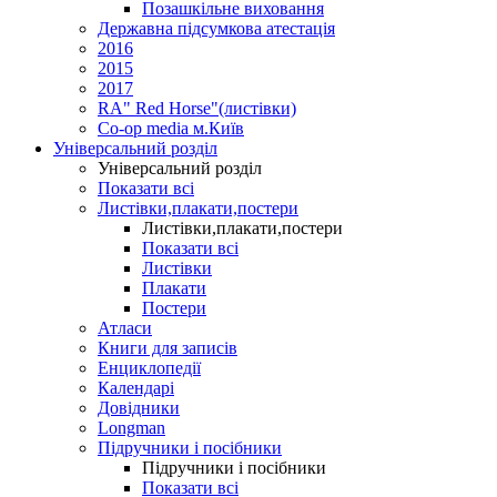
Позашкільне виховання
Державна підсумкова атестація
2016
2015
2017
RA" Red Horse"(листівки)
Co-op media м.Київ
Універсальний розділ
Універсальний розділ
Показати всі
Листівки,плакати,постери
Листівки,плакати,постери
Показати всі
Листівки
Плакати
Постери
Атласи
Книги для записів
Енциклопедії
Календарі
Довідники
Longman
Підручники і посібники
Підручники і посібники
Показати всі