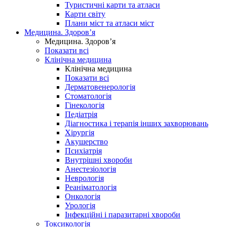
Туристичні карти та атласи
Карти світу
Плани міст та атласи міст
Медицина. Здоров’я
Медицина. Здоров’я
Показати всі
Клінічна медицина
Клінічна медицина
Показати всі
Дерматовенерологія
Стоматологія
Гінекологія
Педіатрія
Діагностика і терапія інших захворювань
Хірургія
Акушерство
Психіатрія
Внутрішні хвороби
Анестезіологія
Неврологія
Реаніматологія
Онкологія
Урологія
Інфекційні і паразитарні хвороби
Токсикологія