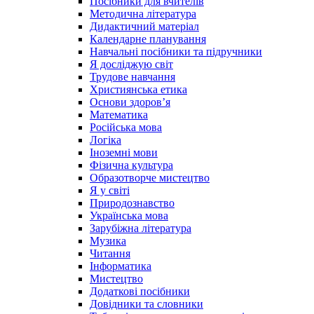
Посібники для вчителів
Методична література
Дидактичний матеріал
Календарне планування
Навчальні посібники та підручники
Я досліджую світ
Трудове навчання
Християнська етика
Основи здоров’я
Математика
Російська мова
Логіка
Іноземні мови
Фізична культура
Образотворче мистецтво
Я у світі
Природознавство
Українська мова
Зарубіжна література
Музика
Читання
Інформатика
Мистецтво
Додаткові посібники
Довідники та словники