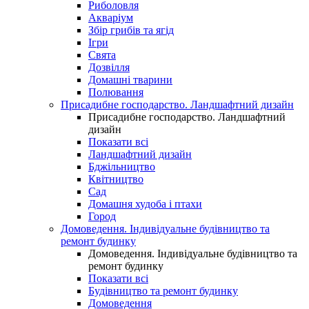
Риболовля
Акваріум
Збір грибів та ягід
Ігри
Свята
Дозвілля
Домашні тварини
Полювання
Присадибне господарство. Ландшафтний дизайн
Присадибне господарство. Ландшафтний
дизайн
Показати всі
Ландшафтний дизайн
Бджільництво
Квітництво
Сад
Домашня худоба і птахи
Город
Домоведення. Індивідуальне будівництво та
ремонт будинку
Домоведення. Індивідуальне будівництво та
ремонт будинку
Показати всі
Будівництво та ремонт будинку
Домоведення