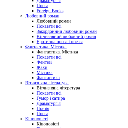
Драматургія
Проза
Foreign Books
Любовний роман
Любовний роман
Показати всі
Закордонний любовний роман
Вітчизняний любовний роман
Еротична проза і поезія
Фантастика. Містика
Фантастика. Містика
Показати всі
Фентезі
Жахи
Містика
Фантастика
Вітчизняна література
Вітчизняна література
Показати всі
Гумор і сатира
Драматургія
Поезія
Проза
Кіноповісті
Кіноповісті