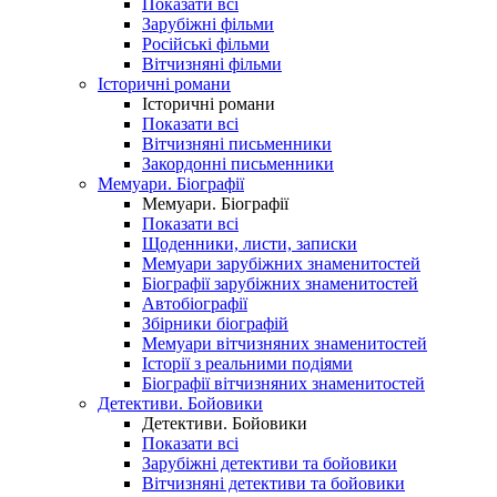
Показати всі
Зарубіжні фільми
Російські фільми
Вітчизняні фільми
Історичні романи
Історичні романи
Показати всі
Вітчизняні письменники
Закордонні письменники
Мемуари. Біографії
Мемуари. Біографії
Показати всі
Щоденники, листи, записки
Мемуари зарубіжних знаменитостей
Біографії зарубіжних знаменитостей
Автобіографії
Збірники біографій
Мемуари вітчизняних знаменитостей
Історії з реальними подіями
Біографії вітчизняних знаменитостей
Детективи. Бойовики
Детективи. Бойовики
Показати всі
Зарубіжні детективи та бойовики
Вітчизняні детективи та бойовики