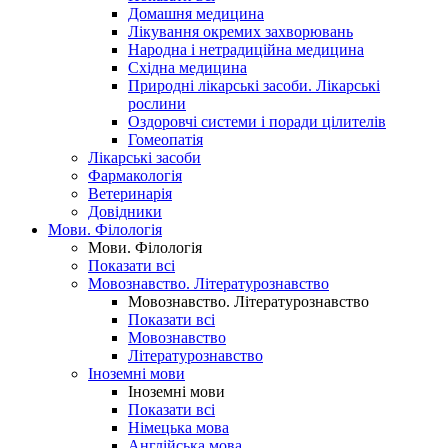
Домашня медицина
Лікування окремих захворювань
Народна і нетрадиційна медицина
Східна медицина
Природні лікарські засоби. Лікарські
рослини
Оздоровчі системи і поради цілителів
Гомеопатія
Лікарські засоби
Фармакологія
Ветеринарія
Довідники
Мови. Філологія
Мови. Філологія
Показати всі
Мовознавство. Літературознавство
Мовознавство. Літературознавство
Показати всі
Мовознавство
Літературознавство
Іноземні мови
Іноземні мови
Показати всі
Німецька мова
Англійська мова