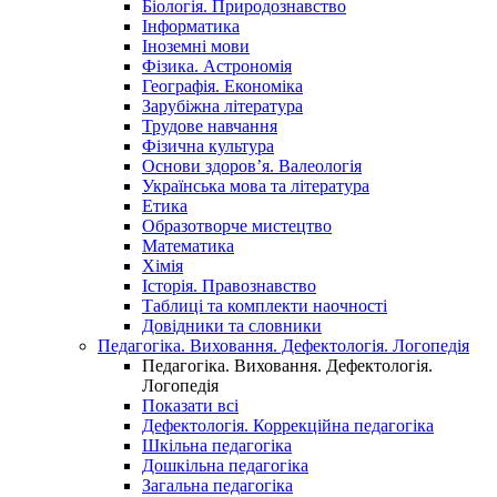
Біологія. Природознавство
Інформатика
Іноземні мови
Фізика. Астрономія
Географія. Економіка
Зарубіжна література
Трудове навчання
Фізична культура
Основи здоров’я. Валеологія
Українська мова та література
Етика
Образотворче мистецтво
Математика
Хімія
Історія. Правознавство
Таблиці та комплекти наочності
Довідники та словники
Педагогіка. Виховання. Дефектологія. Логопедія
Педагогіка. Виховання. Дефектологія.
Логопедія
Показати всі
Дефектологія. Коррекційна педагогіка
Шкільна педагогіка
Дошкільна педагогіка
Загальна педагогіка