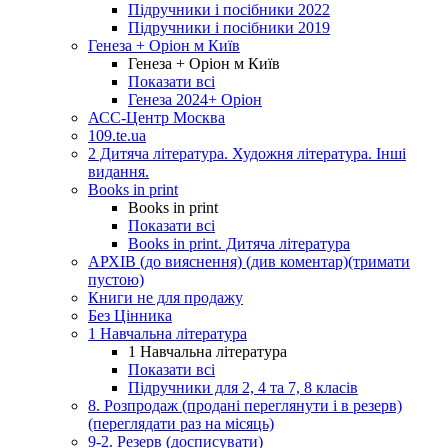
Підручники і посібники 2022
Підручники і посібники 2019
Генеза + Оріон м Київ
Генеза + Оріон м Київ
Показати всі
Генеза 2024+ Оріон
АСС-Центр Москва
109.te.ua
2 Дитяча література. Художня література. Інші
видання.
Books in print
Books in print
Показати всі
Books in print. Дитяча література
АРХІВ (до вияснення) (див коментар)(тримати
пустою)
Книги не для продажу
Без Цінника
1 Навчальна література
1 Навчальна література
Показати всі
Підручники для 2, 4 та 7, 8 класів
8. Розпродаж (продані переглянути і в резерв)
(переглядати раз на місяць)
9-2. Резерв (досписувати)