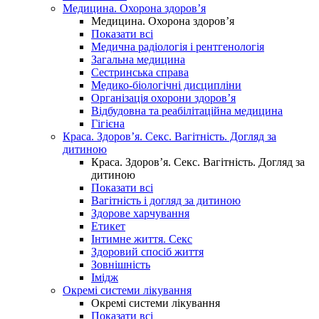
Медицина. Охорона здоров’я
Медицина. Охорона здоров’я
Показати всі
Медична радіологія і рентгенологія
Загальна медицина
Сестринська справа
Медико-біологічні дисципліни
Організація охорони здоров’я
Відбудовна та реабілітаційна медицина
Гігієна
Краса. Здоров’я. Секс. Вагітність. Догляд за
дитиною
Краса. Здоров’я. Секс. Вагітність. Догляд за
дитиною
Показати всі
Вагітність і догляд за дитиною
Здорове харчування
Етикет
Інтимне життя. Секс
Здоровий спосіб життя
Зовнішність
Імідж
Окремі системи лікування
Окремі системи лікування
Показати всі