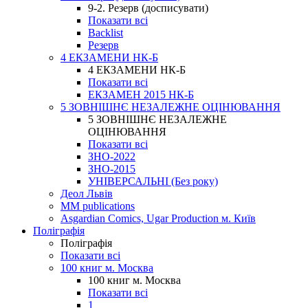
9-2. Резерв (досписувати)
Показати всі
Backlist
Резерв
4 ЕКЗАМЕНИ НК-Б
4 ЕКЗАМЕНИ НК-Б
Показати всі
ЕКЗАМЕН 2015 НК-Б
5 ЗОВНІШНЄ НЕЗАЛЕЖНЕ ОЦІНЮВАННЯ
5 ЗОВНІШНЄ НЕЗАЛЕЖНЕ
ОЦІНЮВАННЯ
Показати всі
ЗНО-2022
ЗНО-2015
УНІВЕРСАЛЬНІ (Без року)
Деол Львів
MM publications
Asgardian Comics, Ugar Production м. Київ
Поліграфія
Поліграфія
Показати всі
100 книг м. Москва
100 книг м. Москва
Показати всі
1