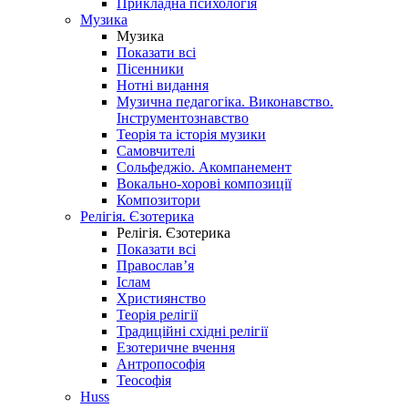
Прикладна психологія
Музика
Музика
Показати всі
Пісенники
Нотні видання
Музична педагогіка. Виконавство.
Інструментознавство
Теорія та історія музики
Самовчителі
Сольфеджіо. Акомпанемент
Вокально-хорові композиції
Композитори
Релігія. Єзотерика
Релігія. Єзотерика
Показати всі
Православ’я
Іслам
Християнство
Теорія релігії
Традиційні східні релігії
Езотеричне вчення
Антропософія
Теософія
Huss