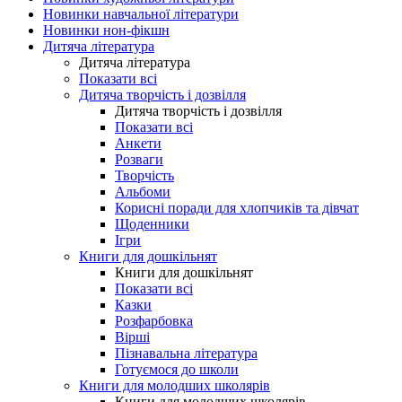
Новинки навчальної літератури
Новинки нон-фікшн
Дитяча література
Дитяча література
Показати всі
Дитяча творчість і дозвілля
Дитяча творчість і дозвілля
Показати всі
Анкети
Розваги
Творчість
Альбоми
Корисні поради для хлопчиків та дівчат
Щоденники
Ігри
Книги для дошкільнят
Книги для дошкільнят
Показати всі
Казки
Розфарбовка
Вірші
Пізнавальна література
Готуємося до школи
Книги для молодших школярів
Книги для молодших школярів