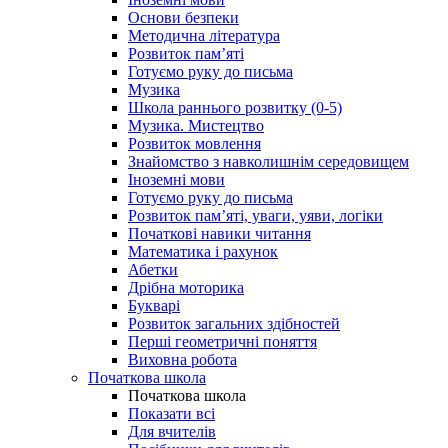
Основи безпеки
Методична література
Розвиток пам’яті
Готуємо руку до письма
Музика
Школа раннього розвитку (0-5)
Музика. Мистецтво
Розвиток мовлення
Знайомство з навколишнім середовищем
Іноземні мови
Готуємо руку до письма
Розвиток пам’яті, уваги, уяви, логіки
Початкові навики читання
Математика і рахунок
Абетки
Дрібна моторика
Букварі
Розвиток загальних здібностей
Перші геометричні поняття
Виховна робота
Початкова школа
Початкова школа
Показати всі
Для вчителів