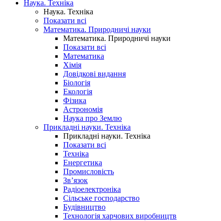
Наука. Техніка
Наука. Техніка
Показати всі
Математика. Природничі науки
Математика. Природничі науки
Показати всі
Математика
Хімія
Довідкові видання
Біологія
Екологія
Фізика
Астрономія
Наука про Землю
Прикладні науки. Техніка
Прикладні науки. Техніка
Показати всі
Техніка
Енергетика
Промисловість
Зв’язок
Радіоелектроніка
Сільське господарство
Будівництво
Технологія харчових виробництв