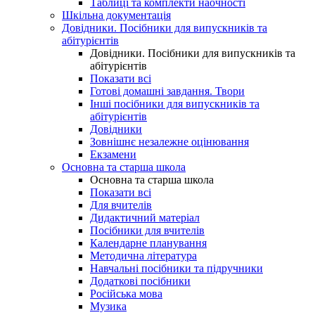
Таблиці та комплекти наочності
Шкільна документація
Довідники. Посібники для випускників та
абітурієнтів
Довідники. Посібники для випускників та
абітурієнтів
Показати всі
Готові домашні завдання. Твори
Інші посібники для випускників та
абітурієнтів
Довідники
Зовнішнє незалежне оцінювання
Екзамени
Основна та старша школа
Основна та старша школа
Показати всі
Для вчителів
Дидактичний матеріал
Посібники для вчителів
Календарне планування
Методична література
Навчальні посібники та підручники
Додаткові посібники
Російська мова
Музика