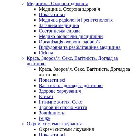
Медицина. Охорона здоров’я
Медицина. Охорона здоров’я
Показати всі
Медична радіологія і рентгенологія
Загальна медицина
Сестринська справа
Медико-біологічні дисципліни
Організація охорони здоров’я
Відбудовна та реабілітаційна медицина
Гігієна
Краса. Здоров’я. Секс. Вагітність. Догляд за
дитиною
Краса. Здоров’я. Секс. Вагітність. Догляд за
дитиною
Показати всі
Вагітність і догляд за дитиною
Здорове харчування
Етикет
Інтимне життя. Секс
Здоровий спосіб життя
Зовнішність
Імідж
Окремі системи лікування
Окремі системи лікування
Показати всі