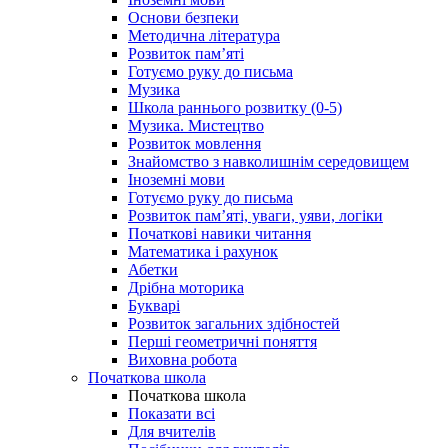
Основи безпеки
Методична література
Розвиток пам’яті
Готуємо руку до письма
Музика
Школа раннього розвитку (0-5)
Музика. Мистецтво
Розвиток мовлення
Знайомство з навколишнім середовищем
Іноземні мови
Готуємо руку до письма
Розвиток пам’яті, уваги, уяви, логіки
Початкові навики читання
Математика і рахунок
Абетки
Дрібна моторика
Букварі
Розвиток загальних здібностей
Перші геометричні поняття
Виховна робота
Початкова школа
Початкова школа
Показати всі
Для вчителів