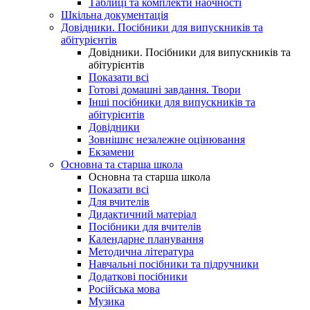
Таблиці та комплекти наочності
Шкільна документація
Довідники. Посібники для випускників та
абітурієнтів
Довідники. Посібники для випускників та
абітурієнтів
Показати всі
Готові домашні завдання. Твори
Інші посібники для випускників та
абітурієнтів
Довідники
Зовнішнє незалежне оцінювання
Екзамени
Основна та старша школа
Основна та старша школа
Показати всі
Для вчителів
Дидактичний матеріал
Посібники для вчителів
Календарне планування
Методична література
Навчальні посібники та підручники
Додаткові посібники
Російська мова
Музика