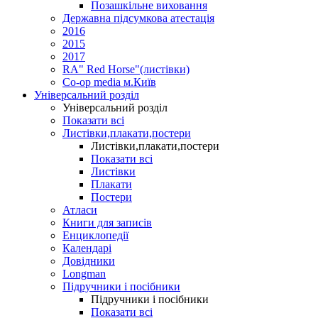
Позашкільне виховання
Державна підсумкова атестація
2016
2015
2017
RA" Red Horse"(листівки)
Co-op media м.Київ
Універсальний розділ
Універсальний розділ
Показати всі
Листівки,плакати,постери
Листівки,плакати,постери
Показати всі
Листівки
Плакати
Постери
Атласи
Книги для записів
Енциклопедії
Календарі
Довідники
Longman
Підручники і посібники
Підручники і посібники
Показати всі