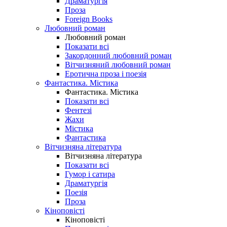
Драматургія
Проза
Foreign Books
Любовний роман
Любовний роман
Показати всі
Закордонний любовний роман
Вітчизняний любовний роман
Еротична проза і поезія
Фантастика. Містика
Фантастика. Містика
Показати всі
Фентезі
Жахи
Містика
Фантастика
Вітчизняна література
Вітчизняна література
Показати всі
Гумор і сатира
Драматургія
Поезія
Проза
Кіноповісті
Кіноповісті