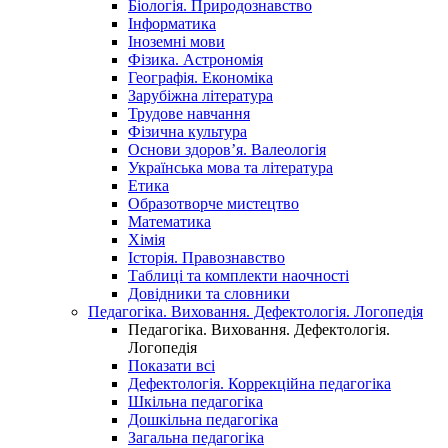
Біологія. Природознавство
Інформатика
Іноземні мови
Фізика. Астрономія
Географія. Економіка
Зарубіжна література
Трудове навчання
Фізична культура
Основи здоров’я. Валеологія
Українська мова та література
Етика
Образотворче мистецтво
Математика
Хімія
Історія. Правознавство
Таблиці та комплекти наочності
Довідники та словники
Педагогіка. Виховання. Дефектологія. Логопедія
Педагогіка. Виховання. Дефектологія.
Логопедія
Показати всі
Дефектологія. Коррекційна педагогіка
Шкільна педагогіка
Дошкільна педагогіка
Загальна педагогіка