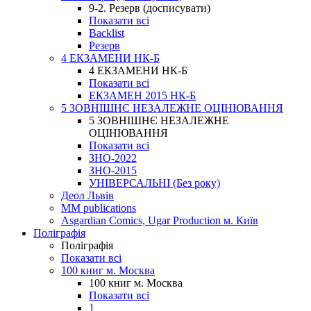
9-2. Резерв (досписувати)
Показати всі
Backlist
Резерв
4 ЕКЗАМЕНИ НК-Б
4 ЕКЗАМЕНИ НК-Б
Показати всі
ЕКЗАМЕН 2015 НК-Б
5 ЗОВНІШНЄ НЕЗАЛЕЖНЕ ОЦІНЮВАННЯ
5 ЗОВНІШНЄ НЕЗАЛЕЖНЕ
ОЦІНЮВАННЯ
Показати всі
ЗНО-2022
ЗНО-2015
УНІВЕРСАЛЬНІ (Без року)
Деол Львів
MM publications
Asgardian Comics, Ugar Production м. Київ
Поліграфія
Поліграфія
Показати всі
100 книг м. Москва
100 книг м. Москва
Показати всі
1