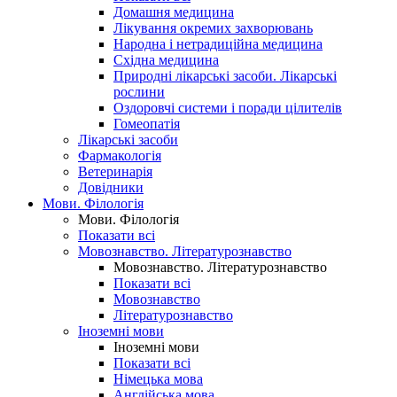
Домашня медицина
Лікування окремих захворювань
Народна і нетрадиційна медицина
Східна медицина
Природні лікарські засоби. Лікарські
рослини
Оздоровчі системи і поради цілителів
Гомеопатія
Лікарські засоби
Фармакологія
Ветеринарія
Довідники
Мови. Філологія
Мови. Філологія
Показати всі
Мовознавство. Літературознавство
Мовознавство. Літературознавство
Показати всі
Мовознавство
Літературознавство
Іноземні мови
Іноземні мови
Показати всі
Німецька мова
Англійська мова