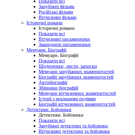
Показати всі
Зарубіжні фільми
Російські фільми
Вітчизняні фільми
Історичні романи
Історичні романи
Показати всі
Вітчизняні письменники
Закордонні письменники
Мемуари. Біографії
Мемуари. Біографії
Показати всі
Щоденники, листи, записки
Мемуари зарубіжних знаменитостей
Біографії зарубіжних знаменитостей
Автобіографії
Збірники біографій
Мемуари вітчизняних знаменитостей
Історії з реальними подіями
Біографії вітчизняних знаменитостей
Детективи. Бойовики
Детективи. Бойовики
Показати всі
Зарубіжні детективи та бойовики
Вітчизняні детективи та бойовики