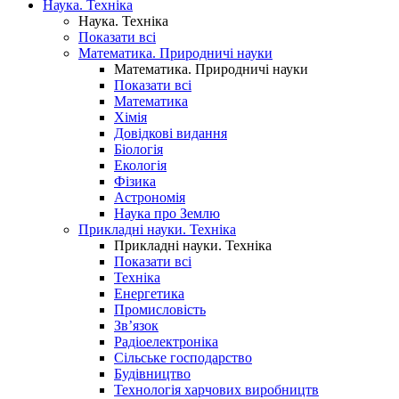
Наука. Техніка
Наука. Техніка
Показати всі
Математика. Природничі науки
Математика. Природничі науки
Показати всі
Математика
Хімія
Довідкові видання
Біологія
Екологія
Фізика
Астрономія
Наука про Землю
Прикладні науки. Техніка
Прикладні науки. Техніка
Показати всі
Техніка
Енергетика
Промисловість
Зв’язок
Радіоелектроніка
Сільське господарство
Будівництво
Технологія харчових виробництв