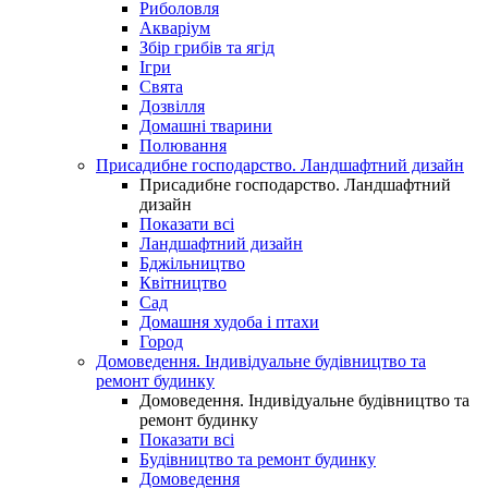
Риболовля
Акваріум
Збір грибів та ягід
Ігри
Свята
Дозвілля
Домашні тварини
Полювання
Присадибне господарство. Ландшафтний дизайн
Присадибне господарство. Ландшафтний
дизайн
Показати всі
Ландшафтний дизайн
Бджільництво
Квітництво
Сад
Домашня худоба і птахи
Город
Домоведення. Індивідуальне будівництво та
ремонт будинку
Домоведення. Індивідуальне будівництво та
ремонт будинку
Показати всі
Будівництво та ремонт будинку
Домоведення