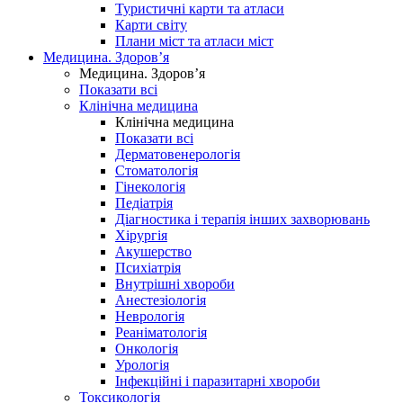
Туристичні карти та атласи
Карти світу
Плани міст та атласи міст
Медицина. Здоров’я
Медицина. Здоров’я
Показати всі
Клінічна медицина
Клінічна медицина
Показати всі
Дерматовенерологія
Стоматологія
Гінекологія
Педіатрія
Діагностика і терапія інших захворювань
Хірургія
Акушерство
Психіатрія
Внутрішні хвороби
Анестезіологія
Неврологія
Реаніматологія
Онкологія
Урологія
Інфекційні і паразитарні хвороби
Токсикологія