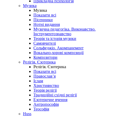
Прикладна психологія
Музика
Музика
Показати всі
Пісенники
Нотні видання
Музична педагогіка. Виконавство.
Інструментознавство
Теорія та історія музики
Самовчителі
Сольфеджіо. Акомпанемент
Вокально-хорові композиції
Композитори
Релігія. Єзотерика
Релігія. Єзотерика
Показати всі
Православ’я
Іслам
Християнство
Теорія релігії
Традиційні східні релігії
Езотеричне вчення
Антропософія
Теософія
Huss