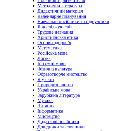
Посібники для вчителів
Методична література
Дидактичний матеріал
Календарне планування
Навчальні посібники та підручники
Я досліджую світ
Трудове навчання
Християнська етика
Основи здоров’я
Математика
Російська мова
Логіка
Іноземні мови
Фізична культура
Образотворче мистецтво
Я у світі
Природознавство
Українська мова
Зарубіжна література
Музика
Читання
Інформатика
Мистецтво
Додаткові посібники
Довідники та словники