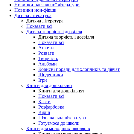
Новинки навчальної літератури
Новинки нон-фікшн
Дитяча література
Дитяча література
Показати всі
Дитяча творчість і дозвілля
Дитяча творчість і дозвілля
Показати всі
Анкети
Розваги
Творчість
Альбоми
Корисні поради для хлопчиків та дівчат
Щоденники
Ігри
Книги для дошкільнят
Книги для дошкільнят
Показати всі
Казки
Розфарбовка
Вірші
Пізнавальна література
Готуємося до школи
Книги для молодших школярів
Книги для молодших школярів