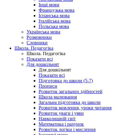
Інші мови
Французька мова
Іспанська мова
Італійська мова
Польська мова
Українська мова
Розмовники
Словники
Школа. Педагогіка
Школа. Педагогіка
Показати всі
Для дошкільнят
Для дошкільнят
Показати всі
Підготовка до школи (5-7)
Прописи
Розвиток загальних здібностей
Школа малювання
Загальна підготовка до школи
Розвиток мовлення, уроки читання
Розвиток уваги і уяви
Навколишній світ
Математика і рахунок
Розвиток логіки і мислення
Іноземні мови