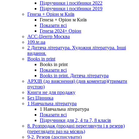
Підручники і посібники 2022
Підручники і посібники 2019
Генеза + Оріон м Київ
Генеза + Оріон м Київ
Показати всі
Генеза 2024+ Оріон
АСС-Центр Москва
109.te.ua
2 Дитяча література. Художня література. Інші
видання.
Books in print
Books in print
Показати всі
Books in print. Дитяча література
АРХІВ (до вияснення) (див коментар)(тримати
пустою)
Книги не для продажу
Без Цінника
1 Навчальна література
1 Навчальна література
Показати всі
Підручники для 2, 4 та 7, 8 класів
8. Розпродаж (продані переглянути і в резерв)
(переглядати раз на місяць)
9-2. Резерв (досписувати)