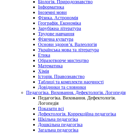
Біологія. Природознавство
Інформатика
Іноземні мови
Фізика. Астрономія
Географія. Економіка
Зарубіжна література
Трудове навчання
Фізична культура
Основи здоров’я. Валеологія
Українська мова та література
Етика
Образотворче мистецтво
Математика
Хімія
Історія. Правознавство
Таблиці та комплекти наочності
Довідники та словники
Педагогіка. Виховання. Дефектологія. Логопедія
Педагогіка. Виховання. Дефектологія.
Логопедія
Показати всі
Дефектологія. Коррекційна педагогіка
Шкільна педагогіка
Дошкільна педагогіка
Загальна педагогіка