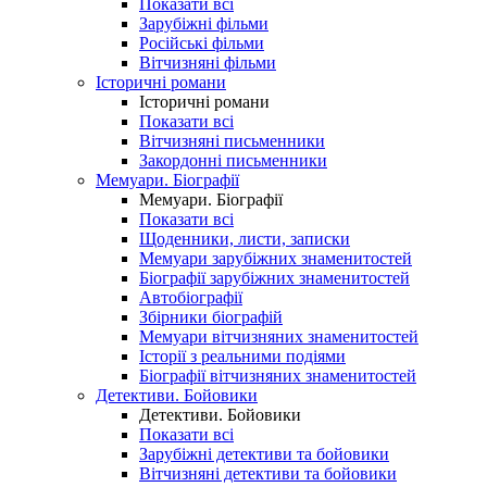
Показати всі
Зарубіжні фільми
Російські фільми
Вітчизняні фільми
Історичні романи
Історичні романи
Показати всі
Вітчизняні письменники
Закордонні письменники
Мемуари. Біографії
Мемуари. Біографії
Показати всі
Щоденники, листи, записки
Мемуари зарубіжних знаменитостей
Біографії зарубіжних знаменитостей
Автобіографії
Збірники біографій
Мемуари вітчизняних знаменитостей
Історії з реальними подіями
Біографії вітчизняних знаменитостей
Детективи. Бойовики
Детективи. Бойовики
Показати всі
Зарубіжні детективи та бойовики
Вітчизняні детективи та бойовики