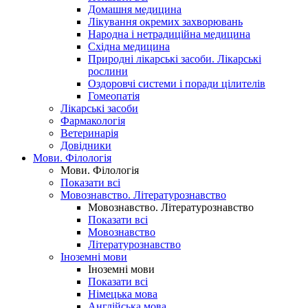
Домашня медицина
Лікування окремих захворювань
Народна і нетрадиційна медицина
Східна медицина
Природні лікарські засоби. Лікарські
рослини
Оздоровчі системи і поради цілителів
Гомеопатія
Лікарські засоби
Фармакологія
Ветеринарія
Довідники
Мови. Філологія
Мови. Філологія
Показати всі
Мовознавство. Літературознавство
Мовознавство. Літературознавство
Показати всі
Мовознавство
Літературознавство
Іноземні мови
Іноземні мови
Показати всі
Німецька мова
Англійська мова