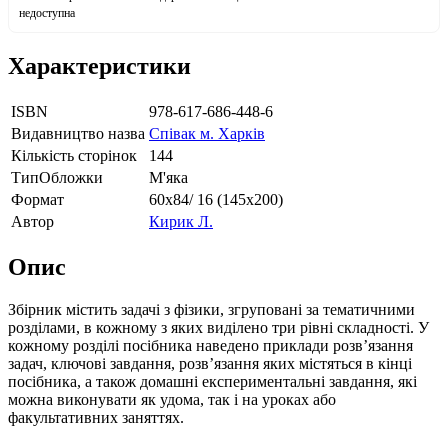
недоступна
Характеристики
ISBN
978-617-686-448-6
Видавництво назва
Співак м. Харків
Кількість сторінок
144
ТипОбложки
М'яка
Формат
60х84/ 16 (145х200)
Автор
Кирик Л.
Опис
Збірник містить задачі з фізики, згруповані за тематичними
розділами, в кожному з яких виділено три рівні складності. У
кожному розділі посібника наведено приклади розв’язання
задач, ключові завдання, розв’язання яких містяться в кінці
посібника, а також домашні експериментальні завдання, які
можна виконувати як удома, так і на уроках або
факультативних заняттях.