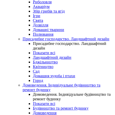
Риболовля
Акваріум
Збір грибів та ягід
Ігри
Свята
Дозвілля
Домашні тварини
Полювання
Присадибне господарство. Ландшафтний дизайн
Присадибне господарство. Ландшафтний
дизайн
Показати всі
Ландшафтний дизайн
Бджільництво
Квітництво
Сад
Домашня худоба і птахи
Город
Домоведення. Індивідуальне будівництво та
ремонт будинку
Домоведення. Індивідуальне будівництво та
ремонт будинку
Показати всі
Будівництво та ремонт будинку
Домоведення