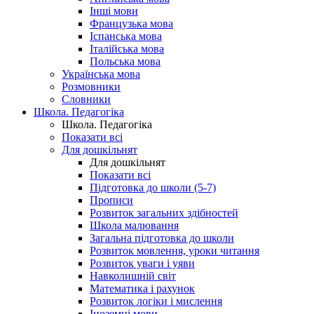
Інші мови
Французька мова
Іспанська мова
Італійська мова
Польська мова
Українська мова
Розмовники
Словники
Школа. Педагогіка
Школа. Педагогіка
Показати всі
Для дошкільнят
Для дошкільнят
Показати всі
Підготовка до школи (5-7)
Прописи
Розвиток загальних здібностей
Школа малювання
Загальна підготовка до школи
Розвиток мовлення, уроки читання
Розвиток уваги і уяви
Навколишній світ
Математика і рахунок
Розвиток логіки і мислення
Іноземні мови