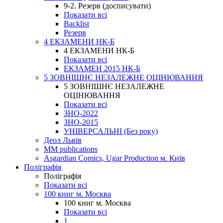
9-2. Резерв (досписувати)
Показати всі
Backlist
Резерв
4 ЕКЗАМЕНИ НК-Б
4 ЕКЗАМЕНИ НК-Б
Показати всі
ЕКЗАМЕН 2015 НК-Б
5 ЗОВНІШНЄ НЕЗАЛЕЖНЕ ОЦІНЮВАННЯ
5 ЗОВНІШНЄ НЕЗАЛЕЖНЕ
ОЦІНЮВАННЯ
Показати всі
ЗНО-2022
ЗНО-2015
УНІВЕРСАЛЬНІ (Без року)
Деол Львів
MM publications
Asgardian Comics, Ugar Production м. Київ
Поліграфія
Поліграфія
Показати всі
100 книг м. Москва
100 книг м. Москва
Показати всі
1