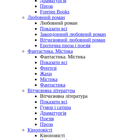
Драматургія
Проза
Foreign Books
Любовний роман
Любовний роман
Показати всі
Закордонний любовний роман
Вітчизняний любовний роман
Еротична проза і поезія
Фантастика. Містика
Фантастика. Містика
Показати всі
Фентезі
Жахи
Містика
Фантастика
Вітчизняна література
Вітчизняна література
Показати всі
Гумор і сатира
Драматургія
Поезія
Проза
Кіноповісті
Кіноповісті