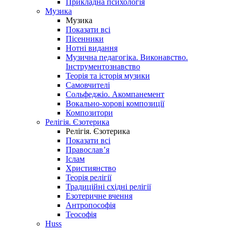
Прикладна психологія
Музика
Музика
Показати всі
Пісенники
Нотні видання
Музична педагогіка. Виконавство.
Інструментознавство
Теорія та історія музики
Самовчителі
Сольфеджіо. Акомпанемент
Вокально-хорові композиції
Композитори
Релігія. Єзотерика
Релігія. Єзотерика
Показати всі
Православ’я
Іслам
Християнство
Теорія релігії
Традиційні східні релігії
Езотеричне вчення
Антропософія
Теософія
Huss