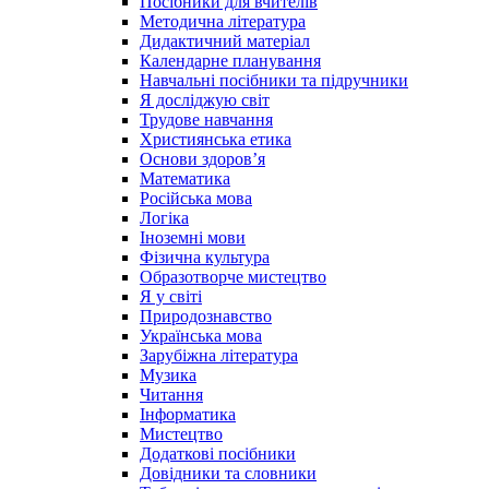
Посібники для вчителів
Методична література
Дидактичний матеріал
Календарне планування
Навчальні посібники та підручники
Я досліджую світ
Трудове навчання
Християнська етика
Основи здоров’я
Математика
Російська мова
Логіка
Іноземні мови
Фізична культура
Образотворче мистецтво
Я у світі
Природознавство
Українська мова
Зарубіжна література
Музика
Читання
Інформатика
Мистецтво
Додаткові посібники
Довідники та словники