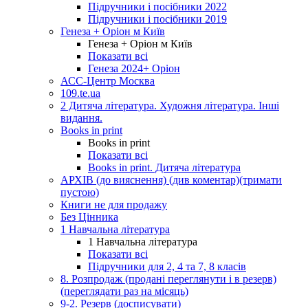
Підручники і посібники 2022
Підручники і посібники 2019
Генеза + Оріон м Київ
Генеза + Оріон м Київ
Показати всі
Генеза 2024+ Оріон
АСС-Центр Москва
109.te.ua
2 Дитяча література. Художня література. Інші
видання.
Books in print
Books in print
Показати всі
Books in print. Дитяча література
АРХІВ (до вияснення) (див коментар)(тримати
пустою)
Книги не для продажу
Без Цінника
1 Навчальна література
1 Навчальна література
Показати всі
Підручники для 2, 4 та 7, 8 класів
8. Розпродаж (продані переглянути і в резерв)
(переглядати раз на місяць)
9-2. Резерв (досписувати)