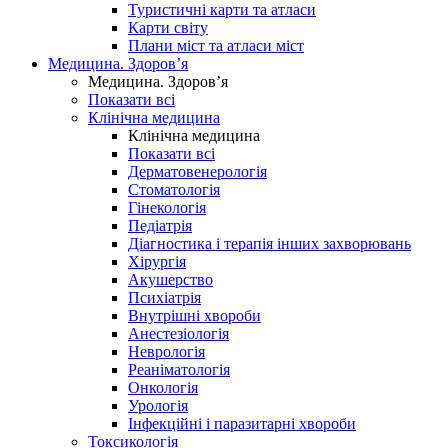
Туристичні карти та атласи
Карти світу
Плани міст та атласи міст
Медицина. Здоров’я
Медицина. Здоров’я
Показати всі
Клінічна медицина
Клінічна медицина
Показати всі
Дерматовенерологія
Стоматологія
Гінекологія
Педіатрія
Діагностика і терапія інших захворювань
Хірургія
Акушерство
Психіатрія
Внутрішні хвороби
Анестезіологія
Неврологія
Реаніматологія
Онкологія
Урологія
Інфекційні і паразитарні хвороби
Токсикологія