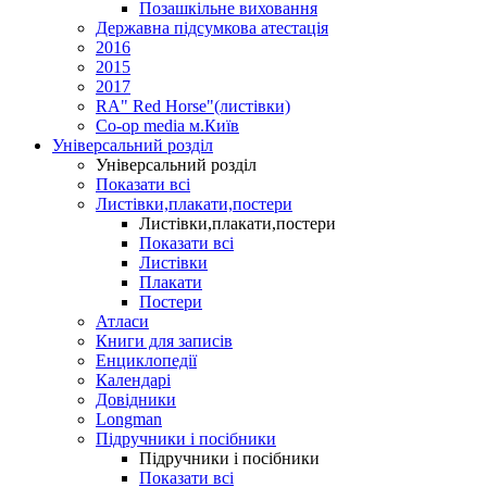
Позашкільне виховання
Державна підсумкова атестація
2016
2015
2017
RA" Red Horse"(листівки)
Co-op media м.Київ
Універсальний розділ
Універсальний розділ
Показати всі
Листівки,плакати,постери
Листівки,плакати,постери
Показати всі
Листівки
Плакати
Постери
Атласи
Книги для записів
Енциклопедії
Календарі
Довідники
Longman
Підручники і посібники
Підручники і посібники
Показати всі