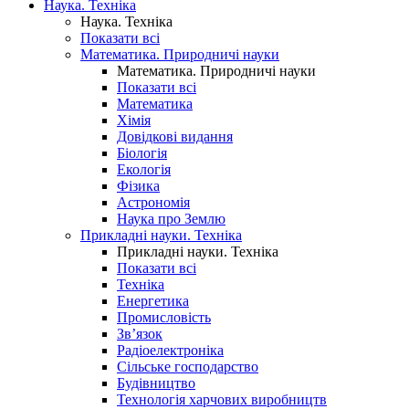
Наука. Техніка
Наука. Техніка
Показати всі
Математика. Природничі науки
Математика. Природничі науки
Показати всі
Математика
Хімія
Довідкові видання
Біологія
Екологія
Фізика
Астрономія
Наука про Землю
Прикладні науки. Техніка
Прикладні науки. Техніка
Показати всі
Техніка
Енергетика
Промисловість
Зв’язок
Радіоелектроніка
Сільське господарство
Будівництво
Технологія харчових виробництв