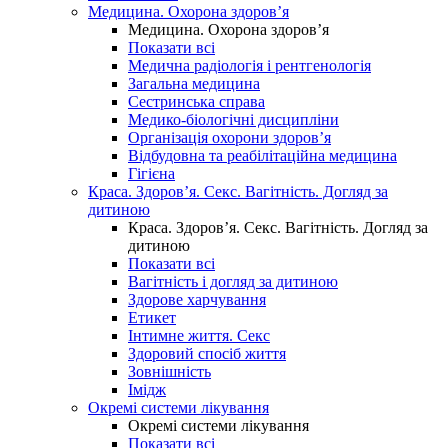
Медицина. Охорона здоров’я
Медицина. Охорона здоров’я
Показати всі
Медична радіологія і рентгенологія
Загальна медицина
Сестринська справа
Медико-біологічні дисципліни
Організація охорони здоров’я
Відбудовна та реабілітаційна медицина
Гігієна
Краса. Здоров’я. Секс. Вагітність. Догляд за
дитиною
Краса. Здоров’я. Секс. Вагітність. Догляд за
дитиною
Показати всі
Вагітність і догляд за дитиною
Здорове харчування
Етикет
Інтимне життя. Секс
Здоровий спосіб життя
Зовнішність
Імідж
Окремі системи лікування
Окремі системи лікування
Показати всі