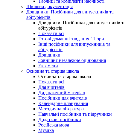
Таблиці та комплекти наочності
Шкільна документація
Довідники. Посібники для випускників та
абітурієнтів
Довідники. Посібники для випускників та
абітурієнтів
Показати всі
Готові домашні завдання. Твори
Інші посібники для випускників та
абітурієнтів
Довідники
Зовнішнє незалежне оцінювання
Екзамени
Основна та старша школа
Основна та старша школа
Показати всі
Для вчителів
Дидактичний матеріал
Посібники для вчителів
Календарне планування
Методична література
Навчальні посібники та підручники
Додаткові посібники
Російська мова
Музика