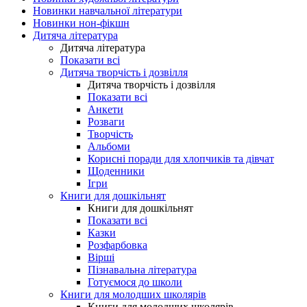
Новинки навчальної літератури
Новинки нон-фікшн
Дитяча література
Дитяча література
Показати всі
Дитяча творчість і дозвілля
Дитяча творчість і дозвілля
Показати всі
Анкети
Розваги
Творчість
Альбоми
Корисні поради для хлопчиків та дівчат
Щоденники
Ігри
Книги для дошкільнят
Книги для дошкільнят
Показати всі
Казки
Розфарбовка
Вірші
Пізнавальна література
Готуємося до школи
Книги для молодших школярів
Книги для молодших школярів