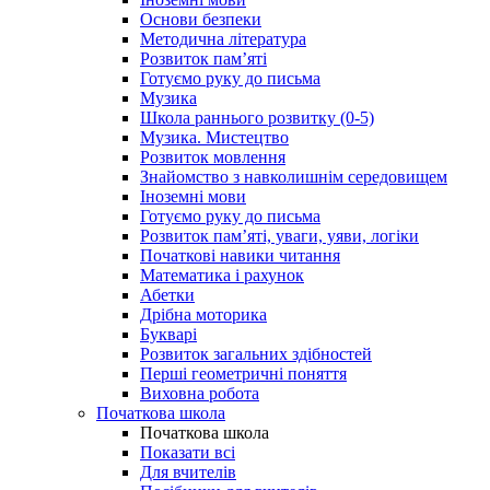
Основи безпеки
Методична література
Розвиток пам’яті
Готуємо руку до письма
Музика
Школа раннього розвитку (0-5)
Музика. Мистецтво
Розвиток мовлення
Знайомство з навколишнім середовищем
Іноземні мови
Готуємо руку до письма
Розвиток пам’яті, уваги, уяви, логіки
Початкові навики читання
Математика і рахунок
Абетки
Дрібна моторика
Букварі
Розвиток загальних здібностей
Перші геометричні поняття
Виховна робота
Початкова школа
Початкова школа
Показати всі
Для вчителів