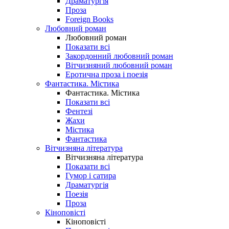
Драматургія
Проза
Foreign Books
Любовний роман
Любовний роман
Показати всі
Закордонний любовний роман
Вітчизняний любовний роман
Еротична проза і поезія
Фантастика. Містика
Фантастика. Містика
Показати всі
Фентезі
Жахи
Містика
Фантастика
Вітчизняна література
Вітчизняна література
Показати всі
Гумор і сатира
Драматургія
Поезія
Проза
Кіноповісті
Кіноповісті