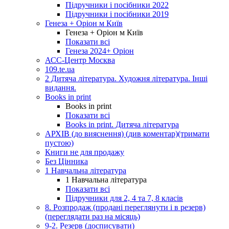
Підручники і посібники 2022
Підручники і посібники 2019
Генеза + Оріон м Київ
Генеза + Оріон м Київ
Показати всі
Генеза 2024+ Оріон
АСС-Центр Москва
109.te.ua
2 Дитяча література. Художня література. Інші
видання.
Books in print
Books in print
Показати всі
Books in print. Дитяча література
АРХІВ (до вияснення) (див коментар)(тримати
пустою)
Книги не для продажу
Без Цінника
1 Навчальна література
1 Навчальна література
Показати всі
Підручники для 2, 4 та 7, 8 класів
8. Розпродаж (продані переглянути і в резерв)
(переглядати раз на місяць)
9-2. Резерв (досписувати)