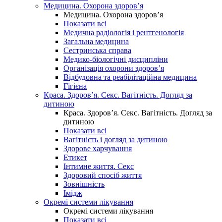
Медицина. Охорона здоров’я
Медицина. Охорона здоров’я
Показати всі
Медична радіологія і рентгенологія
Загальна медицина
Сестринська справа
Медико-біологічні дисципліни
Організація охорони здоров’я
Відбудовна та реабілітаційна медицина
Гігієна
Краса. Здоров’я. Секс. Вагітність. Догляд за
дитиною
Краса. Здоров’я. Секс. Вагітність. Догляд за
дитиною
Показати всі
Вагітність і догляд за дитиною
Здорове харчування
Етикет
Інтимне життя. Секс
Здоровий спосіб життя
Зовнішність
Імідж
Окремі системи лікування
Окремі системи лікування
Показати всі