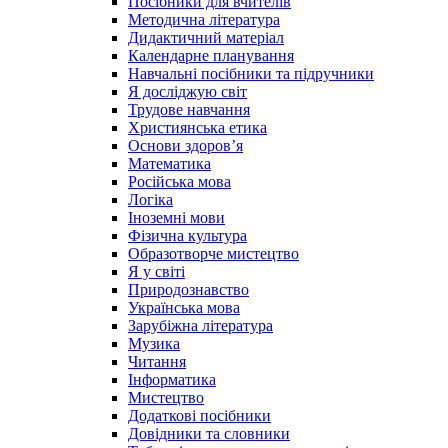
Посібники для вчителів
Методична література
Дидактичний матеріал
Календарне планування
Навчальні посібники та підручники
Я досліджую світ
Трудове навчання
Християнська етика
Основи здоров’я
Математика
Російська мова
Логіка
Іноземні мови
Фізична культура
Образотворче мистецтво
Я у світі
Природознавство
Українська мова
Зарубіжна література
Музика
Читання
Інформатика
Мистецтво
Додаткові посібники
Довідники та словники