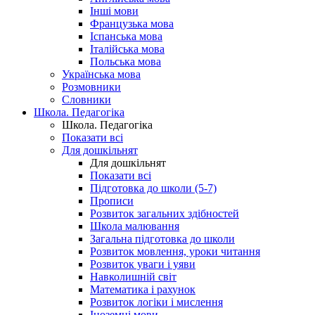
Інші мови
Французька мова
Іспанська мова
Італійська мова
Польська мова
Українська мова
Розмовники
Словники
Школа. Педагогіка
Школа. Педагогіка
Показати всі
Для дошкільнят
Для дошкільнят
Показати всі
Підготовка до школи (5-7)
Прописи
Розвиток загальних здібностей
Школа малювання
Загальна підготовка до школи
Розвиток мовлення, уроки читання
Розвиток уваги і уяви
Навколишній світ
Математика і рахунок
Розвиток логіки і мислення
Іноземні мови