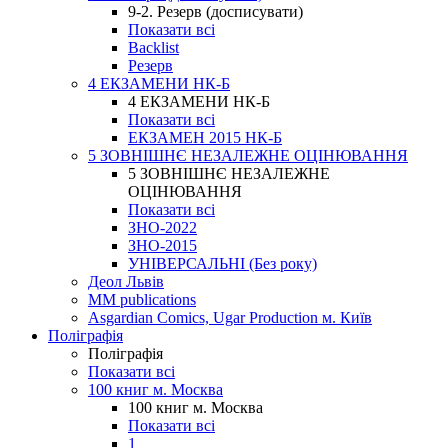
9-2. Резерв (досписувати)
Показати всі
Backlist
Резерв
4 ЕКЗАМЕНИ НК-Б
4 ЕКЗАМЕНИ НК-Б
Показати всі
ЕКЗАМЕН 2015 НК-Б
5 ЗОВНІШНЄ НЕЗАЛЕЖНЕ ОЦІНЮВАННЯ
5 ЗОВНІШНЄ НЕЗАЛЕЖНЕ
ОЦІНЮВАННЯ
Показати всі
ЗНО-2022
ЗНО-2015
УНІВЕРСАЛЬНІ (Без року)
Деол Львів
MM publications
Asgardian Comics, Ugar Production м. Київ
Поліграфія
Поліграфія
Показати всі
100 книг м. Москва
100 книг м. Москва
Показати всі
1