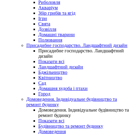
Риболовля
Акваріум
Збір грибів та ягід
Ігри
Свята
Дозвілля
Домашні тварини
Полювання
Присадибне господарство. Ландшафтний дизайн
Присадибне господарство. Ландшафтний
дизайн
Показати всі
Ландшафтний дизайн
Бджільництво
Квітництво
Сад
Домашня худоба і птахи
Город
Домоведення. Індивідуальне будівництво та
ремонт будинку
Домоведення. Індивідуальне будівництво та
ремонт будинку
Показати всі
Будівництво та ремонт будинку
Домоведення