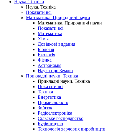
Наука. Техніка
Наука. Техніка
Показати всі
Математика. Природничі науки
Математика. Природничі науки
Показати всі
Математика
Хімія
Довідкові видання
Біологія
Екологія
Фізика
Астрономія
Наука про Землю
Прикладні науки. Техніка
Прикладні науки. Техніка
Показати всі
Техніка
Енергетика
Промисловість
Зв’язок
Радіоелектроніка
Сільське господарство
Будівництво
Технологія харчових виробництв