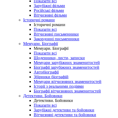
Показати всі
Зарубіжні фільми
Російські фільми
Вітчизняні фільми
Історичні романи
Історичні романи
Показати всі
Вітчизняні письменники
Закордонні письменники
Мемуари. Біографії
Мемуари. Біографії
Показати всі
Щоденники, листи, записки
Мемуари зарубіжних знаменитостей
Біографії зарубіжних знаменитостей
Автобіографії
Збірники біографій
Мемуари вітчизняних знаменитостей
Історії з реальними подіями
Біографії вітчизняних знаменитостей
Детективи. Бойовики
Детективи. Бойовики
Показати всі
Зарубіжні детективи та бойовики
Вітчизняні детективи та бойовики