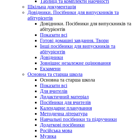
Таблиці та комплекти наочності
Шкільна документація
Довідники. Посібники для випускників та
абітурієнтів
Довідники. Посібники для випускників та
абітурієнтів
Показати всі
Готові домашні завдання. Твори
Інші посібники для випускників та
абітурієнтів
Довідники
Зовнішнє незалежне оцінювання
Екзамени
Основна та старша школа
Основна та старша школа
Показати всі
Для вчителів
Дидактичний матеріал
Посібники для вчителів
Календарне планування
Методична література
Навчальні посібники та підручники
Додаткові посібники
Російська мова
Музика