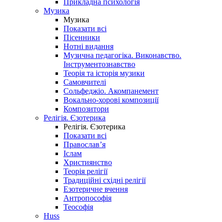
Прикладна психологія
Музика
Музика
Показати всі
Пісенники
Нотні видання
Музична педагогіка. Виконавство.
Інструментознавство
Теорія та історія музики
Самовчителі
Сольфеджіо. Акомпанемент
Вокально-хорові композиції
Композитори
Релігія. Єзотерика
Релігія. Єзотерика
Показати всі
Православ’я
Іслам
Християнство
Теорія релігії
Традиційні східні релігії
Езотеричне вчення
Антропософія
Теософія
Huss