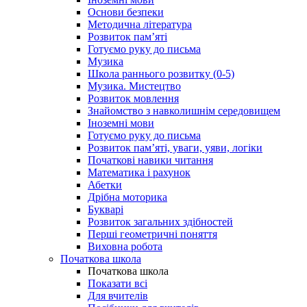
Основи безпеки
Методична література
Розвиток пам’яті
Готуємо руку до письма
Музика
Школа раннього розвитку (0-5)
Музика. Мистецтво
Розвиток мовлення
Знайомство з навколишнім середовищем
Іноземні мови
Готуємо руку до письма
Розвиток пам’яті, уваги, уяви, логіки
Початкові навики читання
Математика і рахунок
Абетки
Дрібна моторика
Букварі
Розвиток загальних здібностей
Перші геометричні поняття
Виховна робота
Початкова школа
Початкова школа
Показати всі
Для вчителів