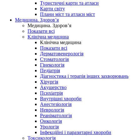
Туристичні карти та атласи
Карти світу
Плани міст та атласи міст
Медицина. Здоров’я
Медицина. Здоров’я
Показати всі
Клінічна медицина
Клінічна медицина
Показати всі
Дерматовенерологія
Стоматологія
Гінекологія
Педіатрія
Діагностика і терапія інших захворювань
Хірургія
Акушерство
Психіатрія
Внутрішні хвороби
Анестезіологія
Неврологія
Реаніматологія
Онкологія
Урологія
Інфекційні і паразитарні хвороби
Токсикологія