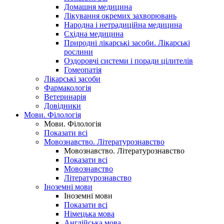
Домашня медицина
Лікування окремих захворювань
Народна і нетрадиційна медицина
Східна медицина
Природні лікарські засоби. Лікарські
рослини
Оздоровчі системи і поради цілителів
Гомеопатія
Лікарські засоби
Фармакологія
Ветеринарія
Довідники
Мови. Філологія
Мови. Філологія
Показати всі
Мовознавство. Літературознавство
Мовознавство. Літературознавство
Показати всі
Мовознавство
Літературознавство
Іноземні мови
Іноземні мови
Показати всі
Німецька мова
Англійська мова