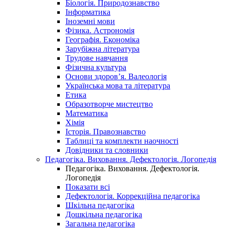
Біологія. Природознавство
Інформатика
Іноземні мови
Фізика. Астрономія
Географія. Економіка
Зарубіжна література
Трудове навчання
Фізична культура
Основи здоров’я. Валеологія
Українська мова та література
Етика
Образотворче мистецтво
Математика
Хімія
Історія. Правознавство
Таблиці та комплекти наочності
Довідники та словники
Педагогіка. Виховання. Дефектологія. Логопедія
Педагогіка. Виховання. Дефектологія.
Логопедія
Показати всі
Дефектологія. Коррекційна педагогіка
Шкільна педагогіка
Дошкільна педагогіка
Загальна педагогіка