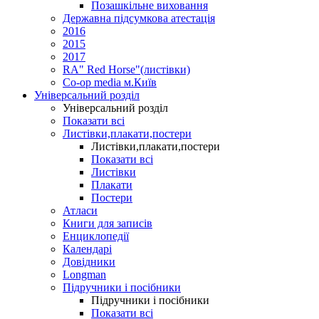
Позашкільне виховання
Державна підсумкова атестація
2016
2015
2017
RA" Red Horse"(листівки)
Co-op media м.Київ
Універсальний розділ
Універсальний розділ
Показати всі
Листівки,плакати,постери
Листівки,плакати,постери
Показати всі
Листівки
Плакати
Постери
Атласи
Книги для записів
Енциклопедії
Календарі
Довідники
Longman
Підручники і посібники
Підручники і посібники
Показати всі