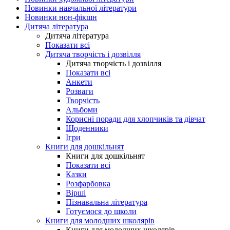
Новинки навчальної літератури
Новинки нон-фікшн
Дитяча література
Дитяча література
Показати всі
Дитяча творчість і дозвілля
Дитяча творчість і дозвілля
Показати всі
Анкети
Розваги
Творчість
Альбоми
Корисні поради для хлопчиків та дівчат
Щоденники
Ігри
Книги для дошкільнят
Книги для дошкільнят
Показати всі
Казки
Розфарбовка
Вірші
Пізнавальна література
Готуємося до школи
Книги для молодших школярів
Книги для молодших школярів