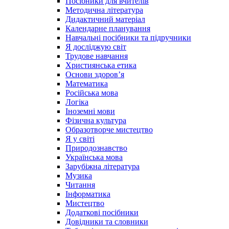
Посібники для вчителів
Методична література
Дидактичний матеріал
Календарне планування
Навчальні посібники та підручники
Я досліджую світ
Трудове навчання
Християнська етика
Основи здоров’я
Математика
Російська мова
Логіка
Іноземні мови
Фізична культура
Образотворче мистецтво
Я у світі
Природознавство
Українська мова
Зарубіжна література
Музика
Читання
Інформатика
Мистецтво
Додаткові посібники
Довідники та словники