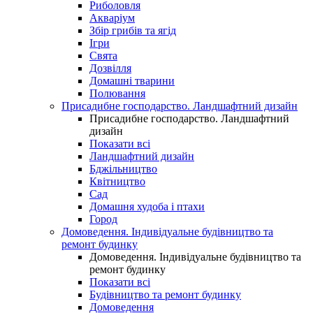
Риболовля
Акваріум
Збір грибів та ягід
Ігри
Свята
Дозвілля
Домашні тварини
Полювання
Присадибне господарство. Ландшафтний дизайн
Присадибне господарство. Ландшафтний
дизайн
Показати всі
Ландшафтний дизайн
Бджільництво
Квітництво
Сад
Домашня худоба і птахи
Город
Домоведення. Індивідуальне будівництво та
ремонт будинку
Домоведення. Індивідуальне будівництво та
ремонт будинку
Показати всі
Будівництво та ремонт будинку
Домоведення