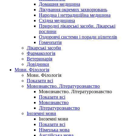
Домашня медицина
Лікування окремих захворювань
Народна і нетрадиційна медицина
Східна медицина
Природні лікарські засоби. Лікарські
рослини
Оздоровчі системи і поради цілителів
Гомеопатія
Лікарські засоби
Фармакологія
Ветеринарія
Довідники
Мови. Філологія
Мови. Філологія
Показати всі
Мовознавство. Літературознавство
Мовознавство. Літературознавство
Показати всі
Мовознавство
Літературознавство
Іноземні мови
Іноземні мови
Показати всі
Німецька мова
Англійська мова