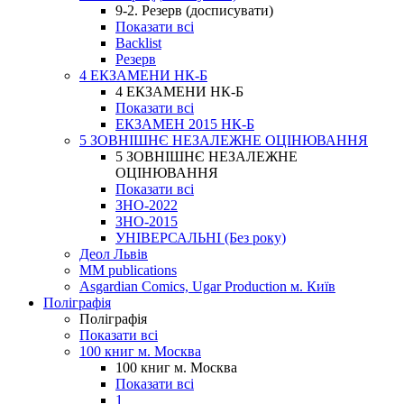
9-2. Резерв (досписувати)
Показати всі
Backlist
Резерв
4 ЕКЗАМЕНИ НК-Б
4 ЕКЗАМЕНИ НК-Б
Показати всі
ЕКЗАМЕН 2015 НК-Б
5 ЗОВНІШНЄ НЕЗАЛЕЖНЕ ОЦІНЮВАННЯ
5 ЗОВНІШНЄ НЕЗАЛЕЖНЕ
ОЦІНЮВАННЯ
Показати всі
ЗНО-2022
ЗНО-2015
УНІВЕРСАЛЬНІ (Без року)
Деол Львів
MM publications
Asgardian Comics, Ugar Production м. Київ
Поліграфія
Поліграфія
Показати всі
100 книг м. Москва
100 книг м. Москва
Показати всі
1