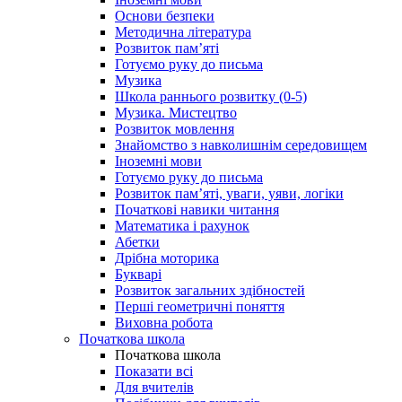
Основи безпеки
Методична література
Розвиток пам’яті
Готуємо руку до письма
Музика
Школа раннього розвитку (0-5)
Музика. Мистецтво
Розвиток мовлення
Знайомство з навколишнім середовищем
Іноземні мови
Готуємо руку до письма
Розвиток пам’яті, уваги, уяви, логіки
Початкові навики читання
Математика і рахунок
Абетки
Дрібна моторика
Букварі
Розвиток загальних здібностей
Перші геометричні поняття
Виховна робота
Початкова школа
Початкова школа
Показати всі
Для вчителів