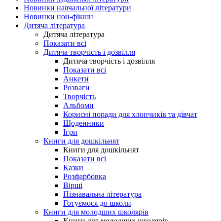
Новинки навчальної літератури
Новинки нон-фікшн
Дитяча література
Дитяча література
Показати всі
Дитяча творчість і дозвілля
Дитяча творчість і дозвілля
Показати всі
Анкети
Розваги
Творчість
Альбоми
Корисні поради для хлопчиків та дівчат
Щоденники
Ігри
Книги для дошкільнят
Книги для дошкільнят
Показати всі
Казки
Розфарбовка
Вірші
Пізнавальна література
Готуємося до школи
Книги для молодших школярів
Книги для молодших школярів