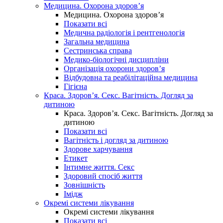
Медицина. Охорона здоров’я
Медицина. Охорона здоров’я
Показати всі
Медична радіологія і рентгенологія
Загальна медицина
Сестринська справа
Медико-біологічні дисципліни
Організація охорони здоров’я
Відбудовна та реабілітаційна медицина
Гігієна
Краса. Здоров’я. Секс. Вагітність. Догляд за
дитиною
Краса. Здоров’я. Секс. Вагітність. Догляд за
дитиною
Показати всі
Вагітність і догляд за дитиною
Здорове харчування
Етикет
Інтимне життя. Секс
Здоровий спосіб життя
Зовнішність
Імідж
Окремі системи лікування
Окремі системи лікування
Показати всі