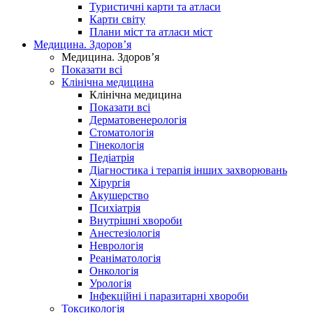
Туристичні карти та атласи
Карти світу
Плани міст та атласи міст
Медицина. Здоров’я
Медицина. Здоров’я
Показати всі
Клінічна медицина
Клінічна медицина
Показати всі
Дерматовенерологія
Стоматологія
Гінекологія
Педіатрія
Діагностика і терапія інших захворювань
Хірургія
Акушерство
Психіатрія
Внутрішні хвороби
Анестезіологія
Неврологія
Реаніматологія
Онкологія
Урологія
Інфекційні і паразитарні хвороби
Токсикологія