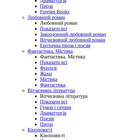
Драматургія
Проза
Foreign Books
Любовний роман
Любовний роман
Показати всі
Закордонний любовний роман
Вітчизняний любовний роман
Еротична проза і поезія
Фантастика. Містика
Фантастика. Містика
Показати всі
Фентезі
Жахи
Містика
Фантастика
Вітчизняна література
Вітчизняна література
Показати всі
Гумор і сатира
Драматургія
Поезія
Проза
Кіноповісті
Кіноповісті