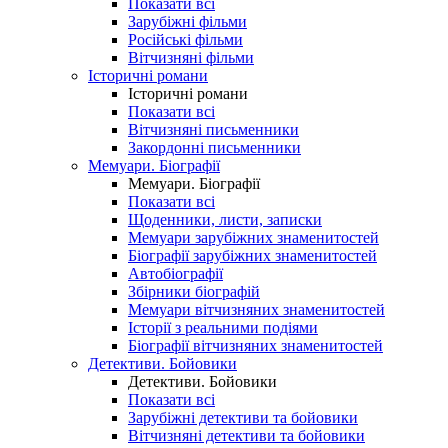
Показати всі
Зарубіжні фільми
Російські фільми
Вітчизняні фільми
Історичні романи
Історичні романи
Показати всі
Вітчизняні письменники
Закордонні письменники
Мемуари. Біографії
Мемуари. Біографії
Показати всі
Щоденники, листи, записки
Мемуари зарубіжних знаменитостей
Біографії зарубіжних знаменитостей
Автобіографії
Збірники біографій
Мемуари вітчизняних знаменитостей
Історії з реальними подіями
Біографії вітчизняних знаменитостей
Детективи. Бойовики
Детективи. Бойовики
Показати всі
Зарубіжні детективи та бойовики
Вітчизняні детективи та бойовики