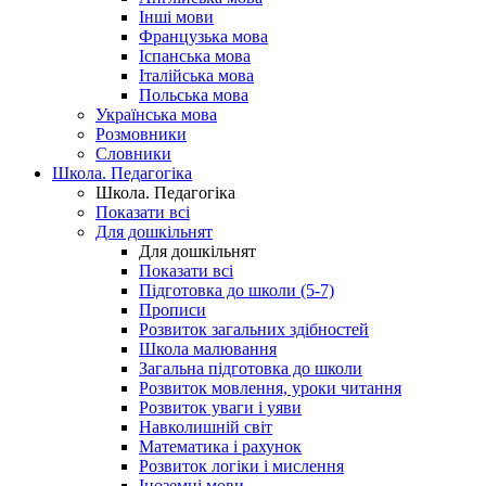
Інші мови
Французька мова
Іспанська мова
Італійська мова
Польська мова
Українська мова
Розмовники
Словники
Школа. Педагогіка
Школа. Педагогіка
Показати всі
Для дошкільнят
Для дошкільнят
Показати всі
Підготовка до школи (5-7)
Прописи
Розвиток загальних здібностей
Школа малювання
Загальна підготовка до школи
Розвиток мовлення, уроки читання
Розвиток уваги і уяви
Навколишній світ
Математика і рахунок
Розвиток логіки і мислення
Іноземні мови