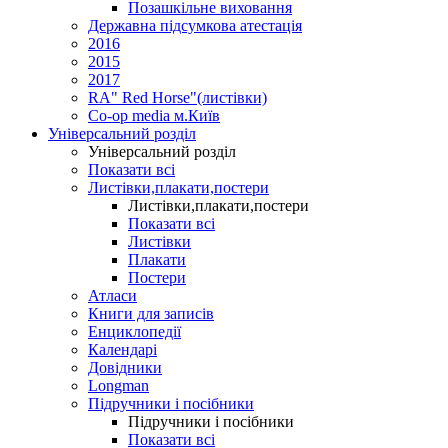
Позашкільне виховання
Державна підсумкова атестація
2016
2015
2017
RA" Red Horse"(листівки)
Co-op media м.Київ
Універсальний розділ
Універсальний розділ
Показати всі
Листівки,плакати,постери
Листівки,плакати,постери
Показати всі
Листівки
Плакати
Постери
Атласи
Книги для записів
Енциклопедії
Календарі
Довідники
Longman
Підручники і посібники
Підручники і посібники
Показати всі