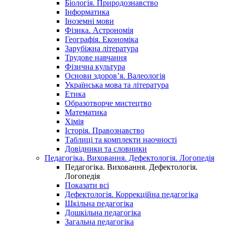
Біологія. Природознавство
Інформатика
Іноземні мови
Фізика. Астрономія
Географія. Економіка
Зарубіжна література
Трудове навчання
Фізична культура
Основи здоров’я. Валеологія
Українська мова та література
Етика
Образотворче мистецтво
Математика
Хімія
Історія. Правознавство
Таблиці та комплекти наочності
Довідники та словники
Педагогіка. Виховання. Дефектологія. Логопедія
Педагогіка. Виховання. Дефектологія.
Логопедія
Показати всі
Дефектологія. Коррекційна педагогіка
Шкільна педагогіка
Дошкільна педагогіка
Загальна педагогіка