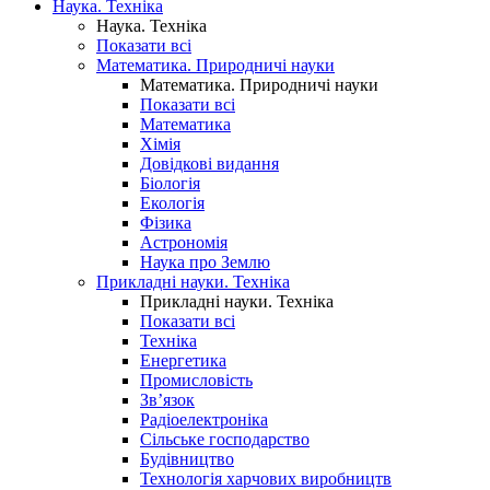
Наука. Техніка
Наука. Техніка
Показати всі
Математика. Природничі науки
Математика. Природничі науки
Показати всі
Математика
Хімія
Довідкові видання
Біологія
Екологія
Фізика
Астрономія
Наука про Землю
Прикладні науки. Техніка
Прикладні науки. Техніка
Показати всі
Техніка
Енергетика
Промисловість
Зв’язок
Радіоелектроніка
Сільське господарство
Будівництво
Технологія харчових виробництв