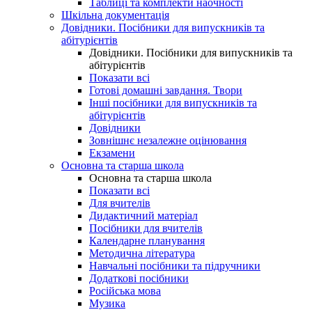
Таблиці та комплекти наочності
Шкільна документація
Довідники. Посібники для випускників та
абітурієнтів
Довідники. Посібники для випускників та
абітурієнтів
Показати всі
Готові домашні завдання. Твори
Інші посібники для випускників та
абітурієнтів
Довідники
Зовнішнє незалежне оцінювання
Екзамени
Основна та старша школа
Основна та старша школа
Показати всі
Для вчителів
Дидактичний матеріал
Посібники для вчителів
Календарне планування
Методична література
Навчальні посібники та підручники
Додаткові посібники
Російська мова
Музика