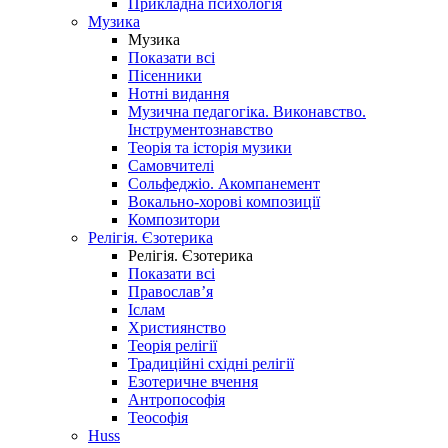
Прикладна психологія
Музика
Музика
Показати всі
Пісенники
Нотні видання
Музична педагогіка. Виконавство.
Інструментознавство
Теорія та історія музики
Самовчителі
Сольфеджіо. Акомпанемент
Вокально-хорові композиції
Композитори
Релігія. Єзотерика
Релігія. Єзотерика
Показати всі
Православ’я
Іслам
Християнство
Теорія релігії
Традиційні східні релігії
Езотеричне вчення
Антропософія
Теософія
Huss