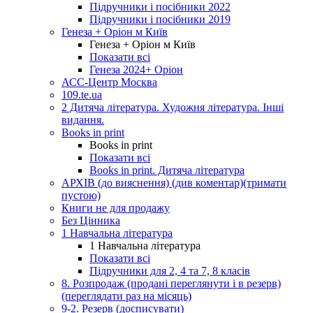
Підручники і посібники 2022
Підручники і посібники 2019
Генеза + Оріон м Київ
Генеза + Оріон м Київ
Показати всі
Генеза 2024+ Оріон
АСС-Центр Москва
109.te.ua
2 Дитяча література. Художня література. Інші
видання.
Books in print
Books in print
Показати всі
Books in print. Дитяча література
АРХІВ (до вияснення) (див коментар)(тримати
пустою)
Книги не для продажу
Без Цінника
1 Навчальна література
1 Навчальна література
Показати всі
Підручники для 2, 4 та 7, 8 класів
8. Розпродаж (продані переглянути і в резерв)
(переглядати раз на місяць)
9-2. Резерв (досписувати)