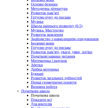
Основи безпеки
Методична література
Розвиток пам’яті
Готуємо руку до письма
Музика
Школа раннього розвитку (0-5)
Музика. Мистецтво
Розвиток мовлення
Знайомство з навколишнім середовищем
Іноземні мови
Готуємо руку до письма
Розвиток пам’яті, уваги, уяви, логіки
Початкові навики читання
Математика і рахунок
Абетки
Дрібна моторика
Букварі
Розвиток загальних здібностей
Перші геометричні поняття
Виховна робота
Початкова школа
Початкова школа
Показати всі
Для вчителів