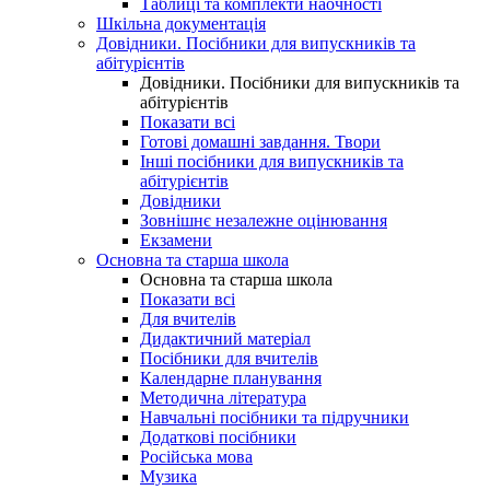
Таблиці та комплекти наочності
Шкільна документація
Довідники. Посібники для випускників та
абітурієнтів
Довідники. Посібники для випускників та
абітурієнтів
Показати всі
Готові домашні завдання. Твори
Інші посібники для випускників та
абітурієнтів
Довідники
Зовнішнє незалежне оцінювання
Екзамени
Основна та старша школа
Основна та старша школа
Показати всі
Для вчителів
Дидактичний матеріал
Посібники для вчителів
Календарне планування
Методична література
Навчальні посібники та підручники
Додаткові посібники
Російська мова
Музика