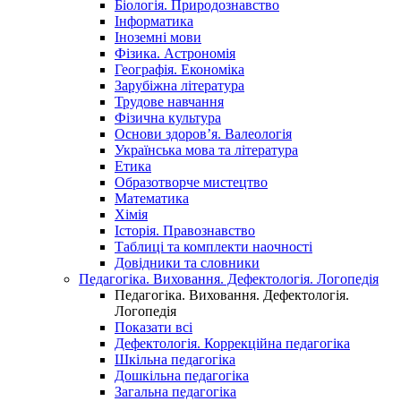
Біологія. Природознавство
Інформатика
Іноземні мови
Фізика. Астрономія
Географія. Економіка
Зарубіжна література
Трудове навчання
Фізична культура
Основи здоров’я. Валеологія
Українська мова та література
Етика
Образотворче мистецтво
Математика
Хімія
Історія. Правознавство
Таблиці та комплекти наочності
Довідники та словники
Педагогіка. Виховання. Дефектологія. Логопедія
Педагогіка. Виховання. Дефектологія.
Логопедія
Показати всі
Дефектологія. Коррекційна педагогіка
Шкільна педагогіка
Дошкільна педагогіка
Загальна педагогіка