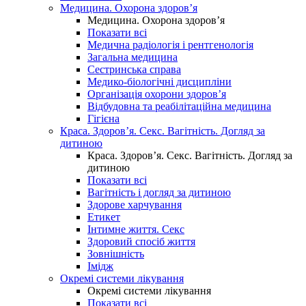
Медицина. Охорона здоров’я
Медицина. Охорона здоров’я
Показати всі
Медична радіологія і рентгенологія
Загальна медицина
Сестринська справа
Медико-біологічні дисципліни
Організація охорони здоров’я
Відбудовна та реабілітаційна медицина
Гігієна
Краса. Здоров’я. Секс. Вагітність. Догляд за
дитиною
Краса. Здоров’я. Секс. Вагітність. Догляд за
дитиною
Показати всі
Вагітність і догляд за дитиною
Здорове харчування
Етикет
Інтимне життя. Секс
Здоровий спосіб життя
Зовнішність
Імідж
Окремі системи лікування
Окремі системи лікування
Показати всі