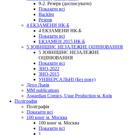
9-2. Резерв (досписувати)
Показати всі
Backlist
Резерв
4 ЕКЗАМЕНИ НК-Б
4 ЕКЗАМЕНИ НК-Б
Показати всі
ЕКЗАМЕН 2015 НК-Б
5 ЗОВНІШНЄ НЕЗАЛЕЖНЕ ОЦІНЮВАННЯ
5 ЗОВНІШНЄ НЕЗАЛЕЖНЕ
ОЦІНЮВАННЯ
Показати всі
ЗНО-2022
ЗНО-2015
УНІВЕРСАЛЬНІ (Без року)
Деол Львів
MM publications
Asgardian Comics, Ugar Production м. Київ
Поліграфія
Поліграфія
Показати всі
100 книг м. Москва
100 книг м. Москва
Показати всі
1