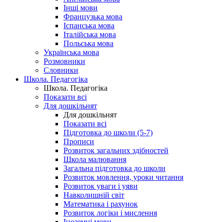
Інші мови
Французька мова
Іспанська мова
Італійська мова
Польська мова
Українська мова
Розмовники
Словники
Школа. Педагогіка
Школа. Педагогіка
Показати всі
Для дошкільнят
Для дошкільнят
Показати всі
Підготовка до школи (5-7)
Прописи
Розвиток загальних здібностей
Школа малювання
Загальна підготовка до школи
Розвиток мовлення, уроки читання
Розвиток уваги і уяви
Навколишній світ
Математика і рахунок
Розвиток логіки і мислення
Іноземні мови