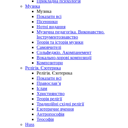
Прикладна психологія
Музика
Музика
Показати всі
Пісенники
Нотні видання
Музична педагогіка. Виконавство.
Інструментознавство
Теорія та історія музики
Самовчителі
Сольфеджіо. Акомпанемент
Вокально-хорові композиції
Композитори
Релігія. Єзотерика
Релігія. Єзотерика
Показати всі
Православ’я
Іслам
Християнство
Теорія релігії
Традиційні східні релігії
Езотеричне вчення
Антропософія
Теософія
Huss