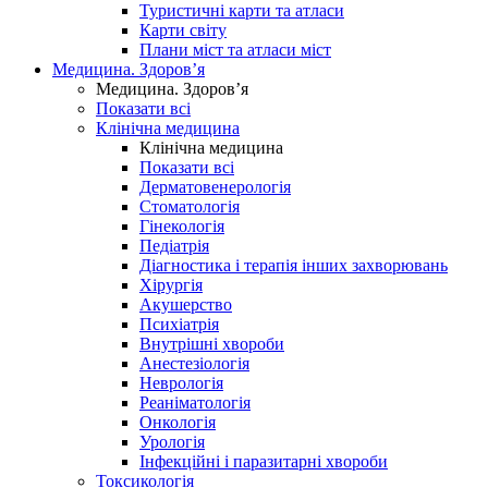
Туристичні карти та атласи
Карти світу
Плани міст та атласи міст
Медицина. Здоров’я
Медицина. Здоров’я
Показати всі
Клінічна медицина
Клінічна медицина
Показати всі
Дерматовенерологія
Стоматологія
Гінекологія
Педіатрія
Діагностика і терапія інших захворювань
Хірургія
Акушерство
Психіатрія
Внутрішні хвороби
Анестезіологія
Неврологія
Реаніматологія
Онкологія
Урологія
Інфекційні і паразитарні хвороби
Токсикологія