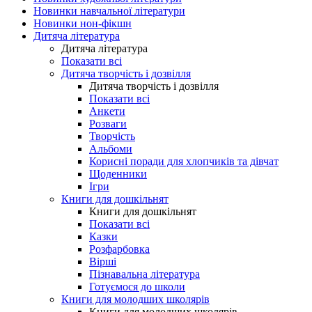
Новинки навчальної літератури
Новинки нон-фікшн
Дитяча література
Дитяча література
Показати всі
Дитяча творчість і дозвілля
Дитяча творчість і дозвілля
Показати всі
Анкети
Розваги
Творчість
Альбоми
Корисні поради для хлопчиків та дівчат
Щоденники
Ігри
Книги для дошкільнят
Книги для дошкільнят
Показати всі
Казки
Розфарбовка
Вірші
Пізнавальна література
Готуємося до школи
Книги для молодших школярів
Книги для молодших школярів