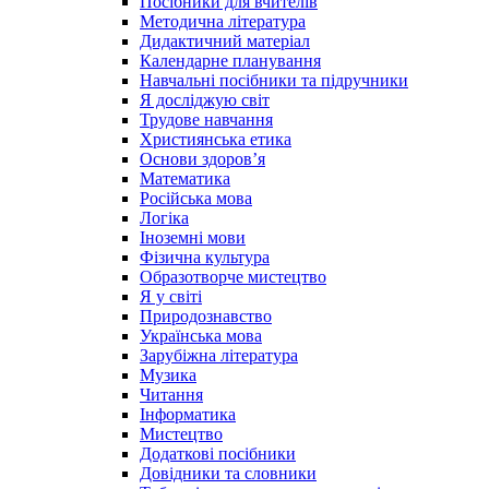
Посібники для вчителів
Методична література
Дидактичний матеріал
Календарне планування
Навчальні посібники та підручники
Я досліджую світ
Трудове навчання
Християнська етика
Основи здоров’я
Математика
Російська мова
Логіка
Іноземні мови
Фізична культура
Образотворче мистецтво
Я у світі
Природознавство
Українська мова
Зарубіжна література
Музика
Читання
Інформатика
Мистецтво
Додаткові посібники
Довідники та словники