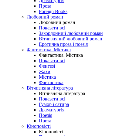
Драматургія
Проза
Foreign Books
Любовний роман
Любовний роман
Показати всі
Закордонний любовний роман
Вітчизняний любовний роман
Еротична проза і поезія
Фантастика. Містика
Фантастика. Містика
Показати всі
Фентезі
Жахи
Містика
Фантастика
Вітчизняна література
Вітчизняна література
Показати всі
Гумор і сатира
Драматургія
Поезія
Проза
Кіноповісті
Кіноповісті