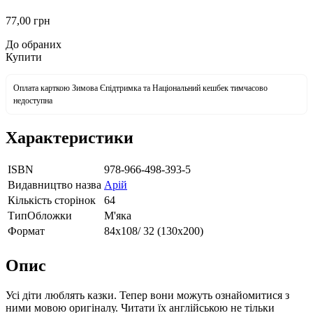
77
,00
грн
До обраних
Купити
Оплата карткою Зимова Єпідтримка та Національний кешбек тимчасово
недоступна
Характеристики
ISBN
978-966-498-393-5
Видавництво назва
Арій
Кількість сторінок
64
ТипОбложки
М'яка
Формат
84х108/ 32 (130х200)
Опис
Усі діти люблять казки. Тепер вони можуть ознайомитися з
ними мовою оригіналу. Читати їх англійською не тільки