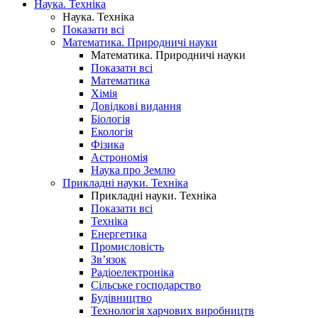
Наука. Техніка
Наука. Техніка
Показати всі
Математика. Природничі науки
Математика. Природничі науки
Показати всі
Математика
Хімія
Довідкові видання
Біологія
Екологія
Фізика
Астрономія
Наука про Землю
Прикладні науки. Техніка
Прикладні науки. Техніка
Показати всі
Техніка
Енергетика
Промисловість
Зв’язок
Радіоелектроніка
Сільське господарство
Будівництво
Технологія харчових виробництв