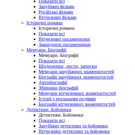
Показати всі
Зарубіжні фільми
Російські фільми
Вітчизняні фільми
Історичні романи
Історичні романи
Показати всі
Вітчизняні письменники
Закордонні письменники
Мемуари. Біографії
Мемуари. Біографії
Показати всі
Щоденники, листи, записки
Мемуари зарубіжних знаменитостей
Біографії зарубіжних знаменитостей
Автобіографії
Збірники біографій
Мемуари вітчизняних знаменитостей
Історії з реальними подіями
Біографії вітчизняних знаменитостей
Детективи. Бойовики
Детективи. Бойовики
Показати всі
Зарубіжні детективи та бойовики
Вітчизняні детективи та бойовики