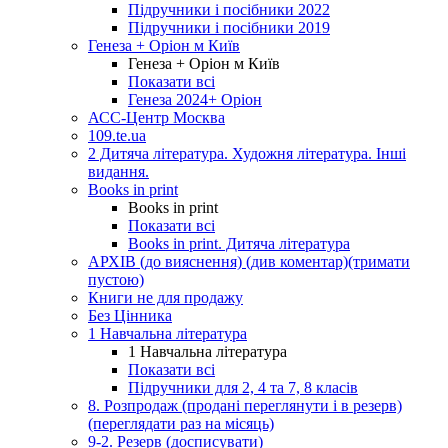
Підручники і посібники 2022
Підручники і посібники 2019
Генеза + Оріон м Київ
Генеза + Оріон м Київ
Показати всі
Генеза 2024+ Оріон
АСС-Центр Москва
109.te.ua
2 Дитяча література. Художня література. Інші
видання.
Books in print
Books in print
Показати всі
Books in print. Дитяча література
АРХІВ (до вияснення) (див коментар)(тримати
пустою)
Книги не для продажу
Без Цінника
1 Навчальна література
1 Навчальна література
Показати всі
Підручники для 2, 4 та 7, 8 класів
8. Розпродаж (продані переглянути і в резерв)
(переглядати раз на місяць)
9-2. Резерв (досписувати)