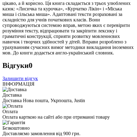
цікаво, а й корисно. Ця книга складається з трьох улюблених
казок: «Лисичка та курочка», «Курчатко Лікін» і «Міська
миша і сільська миша». Адаптовані тексти розраховані за
складністю для учнів початкових класів. Вони
супроводжуються системою вправ, метою яких є перевірити
розуміння тексту, відпрацювати та закріпити лексику і
граматичні конструкції, сприяти розвитку мовленнєвих
навичок і творчих здібностей у дітей. Вправи розроблено з
урахуванням сучасних вимог методики викладання іноземних
мов. До книги додається англо-український словник.
Відгуки
0
Залишити відгук
ІНФОРМАЦІЯ
Доставка
Доставка Нова пошта, Укрпошта, Justin
Оплата
Оплата карткою на сайті або при отриманні товару
Безкоштовно
Доставляємо замовлення від 900 грн.