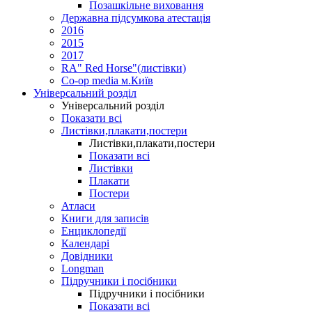
Позашкільне виховання
Державна підсумкова атестація
2016
2015
2017
RA" Red Horse"(листівки)
Co-op media м.Київ
Універсальний розділ
Універсальний розділ
Показати всі
Листівки,плакати,постери
Листівки,плакати,постери
Показати всі
Листівки
Плакати
Постери
Атласи
Книги для записів
Енциклопедії
Календарі
Довідники
Longman
Підручники і посібники
Підручники і посібники
Показати всі