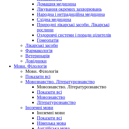
Домашня медицина
Лікування окремих захворювань
Народна і нетрадиційна медицина
Східна медицина
Природні лікарські засоби. Лікарські
рослини
Оздоровчі системи і поради цілителів
Гомеопатія
Лікарські засоби
Фармакологія
Ветеринарія
Довідники
Мови. Філологія
Мови. Філологія
Показати всі
Мовознавство. Літературознавство
Мовознавство. Літературознавство
Показати всі
Мовознавство
Літературознавство
Іноземні мови
Іноземні мови
Показати всі
Німецька мова
Англійська мова