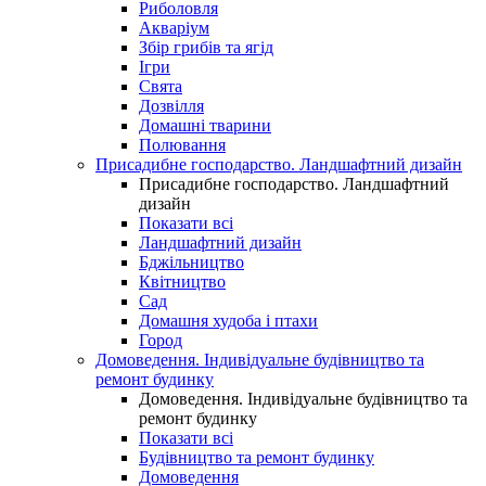
Риболовля
Акваріум
Збір грибів та ягід
Ігри
Свята
Дозвілля
Домашні тварини
Полювання
Присадибне господарство. Ландшафтний дизайн
Присадибне господарство. Ландшафтний
дизайн
Показати всі
Ландшафтний дизайн
Бджільництво
Квітництво
Сад
Домашня худоба і птахи
Город
Домоведення. Індивідуальне будівництво та
ремонт будинку
Домоведення. Індивідуальне будівництво та
ремонт будинку
Показати всі
Будівництво та ремонт будинку
Домоведення