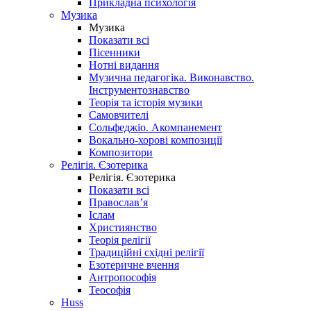
Прикладна психологія
Музика
Музика
Показати всі
Пісенники
Нотні видання
Музична педагогіка. Виконавство.
Інструментознавство
Теорія та історія музики
Самовчителі
Сольфеджіо. Акомпанемент
Вокально-хорові композиції
Композитори
Релігія. Єзотерика
Релігія. Єзотерика
Показати всі
Православ’я
Іслам
Християнство
Теорія релігії
Традиційні східні релігії
Езотеричне вчення
Антропософія
Теософія
Huss