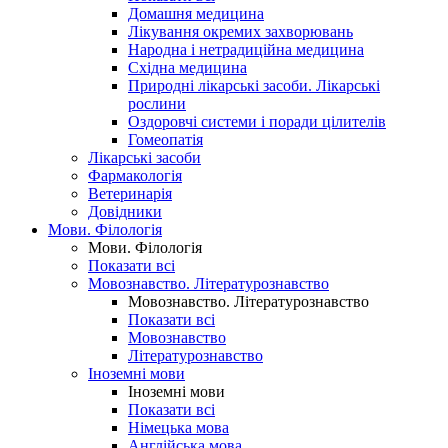
Домашня медицина
Лікування окремих захворювань
Народна і нетрадиційна медицина
Східна медицина
Природні лікарські засоби. Лікарські
рослини
Оздоровчі системи і поради цілителів
Гомеопатія
Лікарські засоби
Фармакологія
Ветеринарія
Довідники
Мови. Філологія
Мови. Філологія
Показати всі
Мовознавство. Літературознавство
Мовознавство. Літературознавство
Показати всі
Мовознавство
Літературознавство
Іноземні мови
Іноземні мови
Показати всі
Німецька мова
Англійська мова