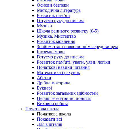
Основи безпеки
Методична література
Розвиток пам’яті
Готуємо руку до письма
Музика
Школа раннього розвитку (0-5)
Музика. Мистецтво
Розвиток мовлення
Знайомство з навколишнім середовищем
Іноземні мови
Готуємо руку до письма
Розвиток пам’яті, уваги, уяви, логіки
Початкові навики читання
Математика і рахунок
Абетки
Дрібна моторика
Букварі
Розвиток загальних здібностей
Перші геометричні поняття
Виховна робота
Початкова школа
Початкова школа
Показати всі
Для вчителів