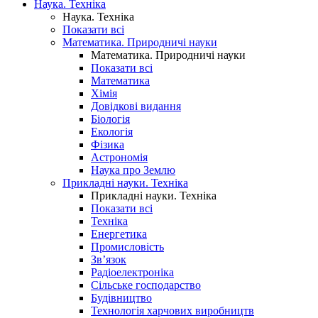
Наука. Техніка
Наука. Техніка
Показати всі
Математика. Природничі науки
Математика. Природничі науки
Показати всі
Математика
Хімія
Довідкові видання
Біологія
Екологія
Фізика
Астрономія
Наука про Землю
Прикладні науки. Техніка
Прикладні науки. Техніка
Показати всі
Техніка
Енергетика
Промисловість
Зв’язок
Радіоелектроніка
Сільське господарство
Будівництво
Технологія харчових виробництв