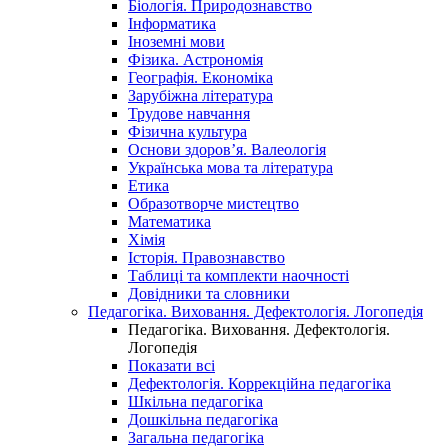
Біологія. Природознавство
Інформатика
Іноземні мови
Фізика. Астрономія
Географія. Економіка
Зарубіжна література
Трудове навчання
Фізична культура
Основи здоров’я. Валеологія
Українська мова та література
Етика
Образотворче мистецтво
Математика
Хімія
Історія. Правознавство
Таблиці та комплекти наочності
Довідники та словники
Педагогіка. Виховання. Дефектологія. Логопедія
Педагогіка. Виховання. Дефектологія.
Логопедія
Показати всі
Дефектологія. Коррекційна педагогіка
Шкільна педагогіка
Дошкільна педагогіка
Загальна педагогіка