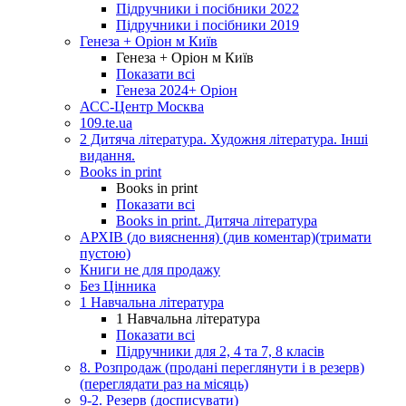
Підручники і посібники 2022
Підручники і посібники 2019
Генеза + Оріон м Київ
Генеза + Оріон м Київ
Показати всі
Генеза 2024+ Оріон
АСС-Центр Москва
109.te.ua
2 Дитяча література. Художня література. Інші
видання.
Books in print
Books in print
Показати всі
Books in print. Дитяча література
АРХІВ (до вияснення) (див коментар)(тримати
пустою)
Книги не для продажу
Без Цінника
1 Навчальна література
1 Навчальна література
Показати всі
Підручники для 2, 4 та 7, 8 класів
8. Розпродаж (продані переглянути і в резерв)
(переглядати раз на місяць)
9-2. Резерв (досписувати)