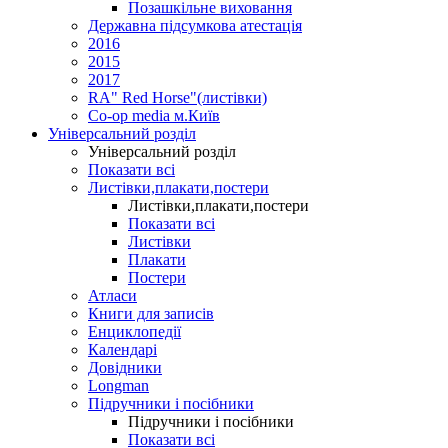
Позашкільне виховання
Державна підсумкова атестація
2016
2015
2017
RA" Red Horse"(листівки)
Co-op media м.Київ
Універсальний розділ
Універсальний розділ
Показати всі
Листівки,плакати,постери
Листівки,плакати,постери
Показати всі
Листівки
Плакати
Постери
Атласи
Книги для записів
Енциклопедії
Календарі
Довідники
Longman
Підручники і посібники
Підручники і посібники
Показати всі