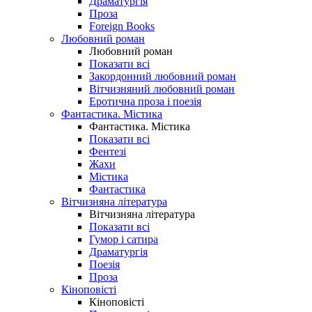
Драматургія
Проза
Foreign Books
Любовний роман
Любовний роман
Показати всі
Закордонний любовний роман
Вітчизняний любовний роман
Еротична проза і поезія
Фантастика. Містика
Фантастика. Містика
Показати всі
Фентезі
Жахи
Містика
Фантастика
Вітчизняна література
Вітчизняна література
Показати всі
Гумор і сатира
Драматургія
Поезія
Проза
Кіноповісті
Кіноповісті