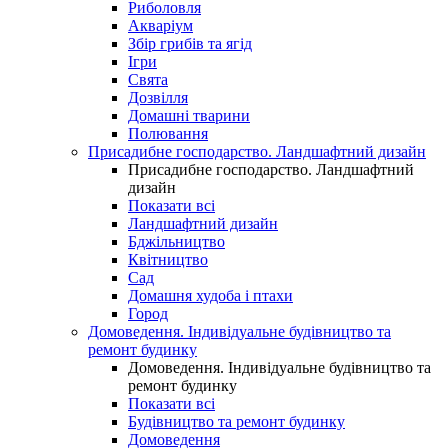
Риболовля
Акваріум
Збір грибів та ягід
Ігри
Свята
Дозвілля
Домашні тварини
Полювання
Присадибне господарство. Ландшафтний дизайн
Присадибне господарство. Ландшафтний
дизайн
Показати всі
Ландшафтний дизайн
Бджільництво
Квітництво
Сад
Домашня худоба і птахи
Город
Домоведення. Індивідуальне будівництво та
ремонт будинку
Домоведення. Індивідуальне будівництво та
ремонт будинку
Показати всі
Будівництво та ремонт будинку
Домоведення