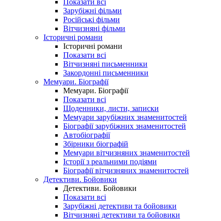
Показати всі
Зарубіжні фільми
Російські фільми
Вітчизняні фільми
Історичні романи
Історичні романи
Показати всі
Вітчизняні письменники
Закордонні письменники
Мемуари. Біографії
Мемуари. Біографії
Показати всі
Щоденники, листи, записки
Мемуари зарубіжних знаменитостей
Біографії зарубіжних знаменитостей
Автобіографії
Збірники біографій
Мемуари вітчизняних знаменитостей
Історії з реальними подіями
Біографії вітчизняних знаменитостей
Детективи. Бойовики
Детективи. Бойовики
Показати всі
Зарубіжні детективи та бойовики
Вітчизняні детективи та бойовики