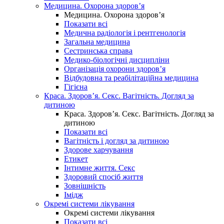
Медицина. Охорона здоров’я
Медицина. Охорона здоров’я
Показати всі
Медична радіологія і рентгенологія
Загальна медицина
Сестринська справа
Медико-біологічні дисципліни
Організація охорони здоров’я
Відбудовна та реабілітаційна медицина
Гігієна
Краса. Здоров’я. Секс. Вагітність. Догляд за
дитиною
Краса. Здоров’я. Секс. Вагітність. Догляд за
дитиною
Показати всі
Вагітність і догляд за дитиною
Здорове харчування
Етикет
Інтимне життя. Секс
Здоровий спосіб життя
Зовнішність
Імідж
Окремі системи лікування
Окремі системи лікування
Показати всі