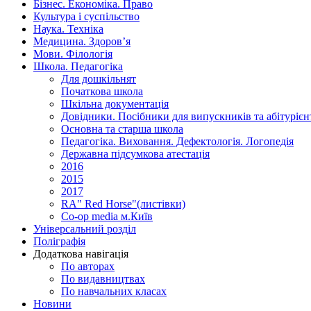
Бізнес. Економіка. Право
Культура і суспільство
Наука. Техніка
Медицина. Здоров’я
Мови. Філологія
Школа. Педагогіка
Для дошкільнят
Початкова школа
Шкільна документація
Довідники. Посібники для випускників та абітурієн
Основна та старша школа
Педагогіка. Виховання. Дефектологія. Логопедія
Державна підсумкова атестація
2016
2015
2017
RA" Red Horse"(листівки)
Co-op media м.Київ
Універсальний розділ
Поліграфія
Додаткова навігація
По авторах
По видавництвах
По навчальних класах
Новини