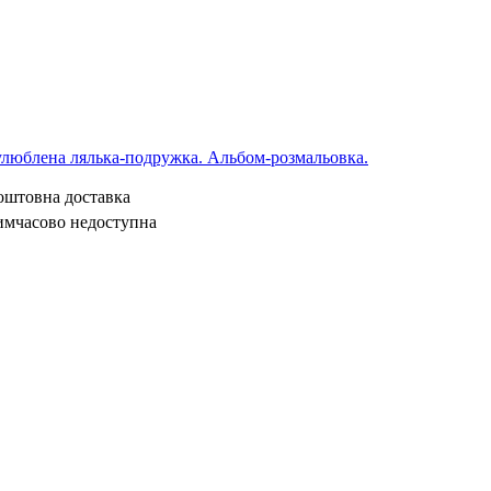
 улюблена лялька-подружка. Альбом-розмальовка.
коштовна доставка
имчасово недоступна