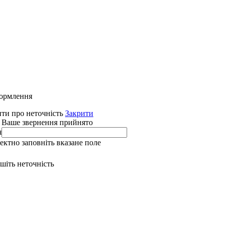
формлення
ти про неточність
Закрити
 Ваше звернення прийнято
я
ректно заповніть вказане поле
ишіть неточність