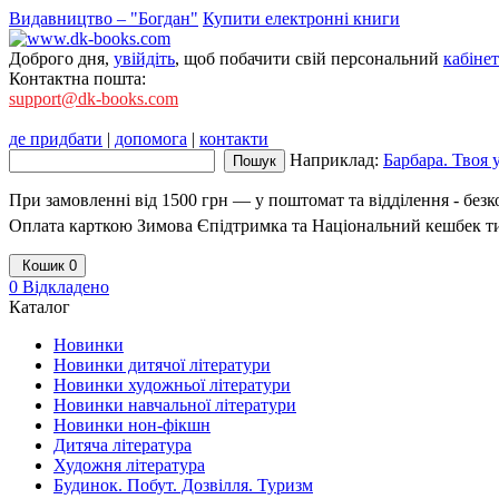
Видавництво – "Богдан"
Купити електронні книги
Доброго дня,
увійдіть
, щоб побачити свій персональний
кабінет
Контактна пошта:
support@dk-books.com
де придбати
|
допомога
|
контакти
Наприклад:
Барбара. Твоя
При замовленні від 1500 грн — у поштомат та відділення - без
Оплата карткою Зимова Єпідтримка та Національний кешбек т
Кошик
0
0
Відкладено
Каталог
Новинки
Новинки дитячої літератури
Новинки художньої літератури
Новинки навчальної літератури
Новинки нон-фікшн
Дитяча література
Художня література
Будинок. Побут. Дозвілля. Туризм