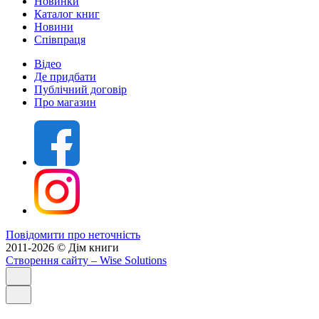
Новинки
Каталог книг
Новини
Співпраця
Відео
Де придбати
Публічний договір
Про магазин
Повідомити про неточність
2011-2026 © Дім книги
Створення сайту
– Wise Solutions