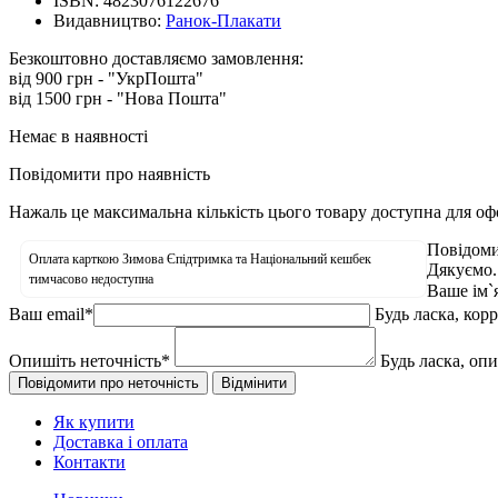
ISBN:
4823076122676
Видавництво:
Ранок-Плакати
Безкоштовно доставляємо замовлення:
від 900 грн - "УкрПошта"
від 1500 грн - "Нова Пошта"
Немає в наявності
Повідомити про наявність
Нажаль це максимальна кількість цього товару доступна для о
Повідоми
Оплата карткою Зимова Єпідтримка та Національний кешбек
Дякуємо.
тимчасово недоступна
Ваше ім`
Ваш email
*
Будь ласка, кор
Опишіть неточність
*
Будь ласка, оп
Як купити
Доставка і оплата
Контакти