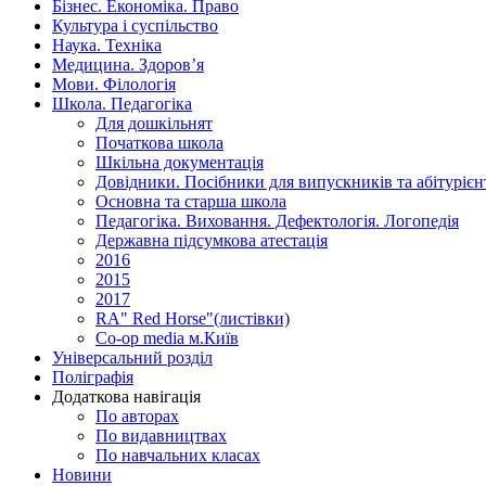
Бізнес. Економіка. Право
Культура і суспільство
Наука. Техніка
Медицина. Здоров’я
Мови. Філологія
Школа. Педагогіка
Для дошкільнят
Початкова школа
Шкільна документація
Довідники. Посібники для випускників та абітурієн
Основна та старша школа
Педагогіка. Виховання. Дефектологія. Логопедія
Державна підсумкова атестація
2016
2015
2017
RA" Red Horse"(листівки)
Co-op media м.Київ
Універсальний розділ
Поліграфія
Додаткова навігація
По авторах
По видавництвах
По навчальних класах
Новини