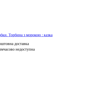
бки. Торбина з морокою : казка
коштовна доставка
имчасово недоступна