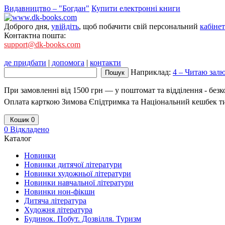
Видавництво – "Богдан"
Купити електронні книги
Доброго дня,
увійдіть
, щоб побачити свій персональний
кабінет
Контактна пошта:
support@dk-books.com
де придбати
|
допомога
|
контакти
Наприклад:
4 – Читаю залю
При замовленні від 1500 грн — у поштомат та відділення - без
Оплата карткою Зимова Єпідтримка та Національний кешбек т
Кошик
0
0
Відкладено
Каталог
Новинки
Новинки дитячої літератури
Новинки художньої літератури
Новинки навчальної літератури
Новинки нон-фікшн
Дитяча література
Художня література
Будинок. Побут. Дозвілля. Туризм