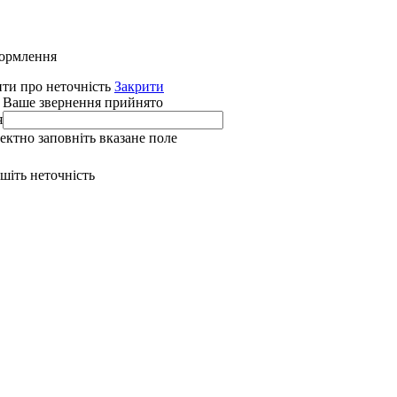
формлення
ти про неточність
Закрити
 Ваше звернення прийнято
я
ректно заповніть вказане поле
ишіть неточність