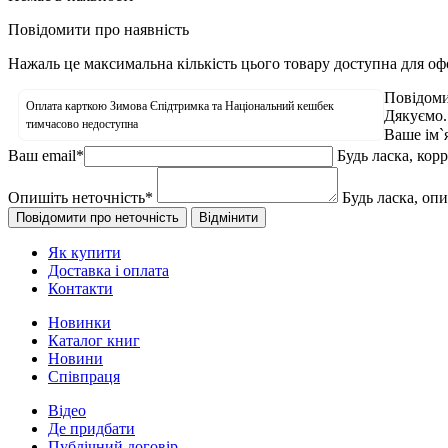
Повідомити про наявність
Нажаль це максимальна кількість цього товару доступна для о
Повідоми
Оплата карткою Зимова Єпідтримка та Національний кешбек
Дякуємо.
тимчасово недоступна
Ваше ім`
Ваш email
*
Будь ласка, кор
Опишіть неточність
*
Будь ласка, оп
Як купити
Доставка і оплата
Контакти
Новинки
Каталог книг
Новини
Співпраця
Відео
Де придбати
Публічний договір