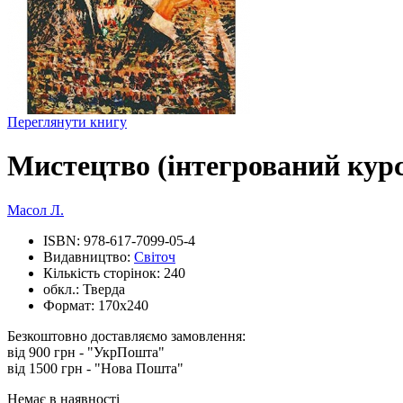
Переглянути книгу
Мистецтво (інтегрований курс
Масол Л.
ISBN:
978-617-7099-05-4
Видавництво:
Світоч
Кількість сторінок:
240
обкл.:
Тверда
Формат:
170х240
Безкоштовно доставляємо замовлення:
від 900 грн - "УкрПошта"
від 1500 грн - "Нова Пошта"
Немає в наявності