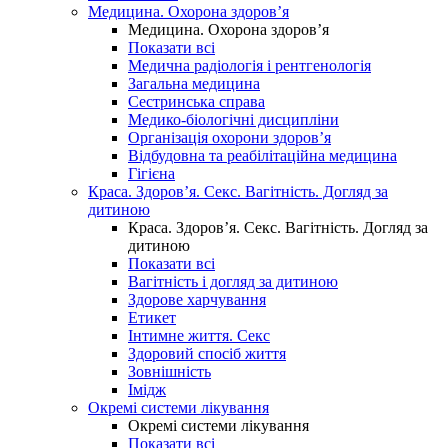
Медицина. Охорона здоров’я
Медицина. Охорона здоров’я
Показати всі
Медична радіологія і рентгенологія
Загальна медицина
Сестринська справа
Медико-біологічні дисципліни
Організація охорони здоров’я
Відбудовна та реабілітаційна медицина
Гігієна
Краса. Здоров’я. Секс. Вагітність. Догляд за
дитиною
Краса. Здоров’я. Секс. Вагітність. Догляд за
дитиною
Показати всі
Вагітність і догляд за дитиною
Здорове харчування
Етикет
Інтимне життя. Секс
Здоровий спосіб життя
Зовнішність
Імідж
Окремі системи лікування
Окремі системи лікування
Показати всі