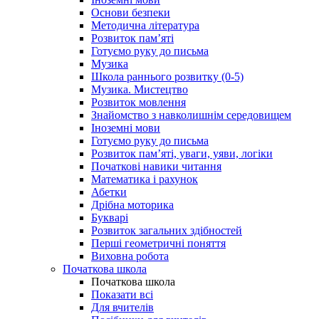
Основи безпеки
Методична література
Розвиток пам’яті
Готуємо руку до письма
Музика
Школа раннього розвитку (0-5)
Музика. Мистецтво
Розвиток мовлення
Знайомство з навколишнім середовищем
Іноземні мови
Готуємо руку до письма
Розвиток пам’яті, уваги, уяви, логіки
Початкові навики читання
Математика і рахунок
Абетки
Дрібна моторика
Букварі
Розвиток загальних здібностей
Перші геометричні поняття
Виховна робота
Початкова школа
Початкова школа
Показати всі
Для вчителів