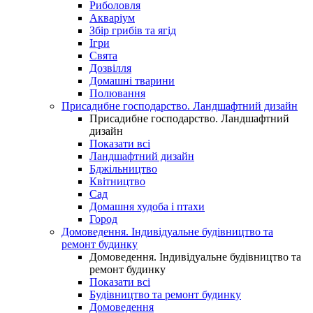
Риболовля
Акваріум
Збір грибів та ягід
Ігри
Свята
Дозвілля
Домашні тварини
Полювання
Присадибне господарство. Ландшафтний дизайн
Присадибне господарство. Ландшафтний
дизайн
Показати всі
Ландшафтний дизайн
Бджільництво
Квітництво
Сад
Домашня худоба і птахи
Город
Домоведення. Індивідуальне будівництво та
ремонт будинку
Домоведення. Індивідуальне будівництво та
ремонт будинку
Показати всі
Будівництво та ремонт будинку
Домоведення