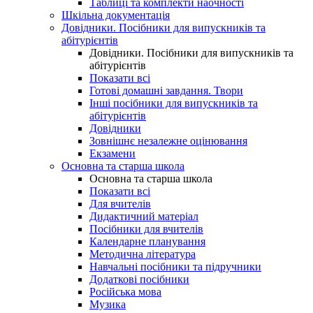
Таблиці та комплекти наочності
Шкільна документація
Довідники. Посібники для випускників та
абітурієнтів
Довідники. Посібники для випускників та
абітурієнтів
Показати всі
Готові домашні завдання. Твори
Інші посібники для випускників та
абітурієнтів
Довідники
Зовнішнє незалежне оцінювання
Екзамени
Основна та старша школа
Основна та старша школа
Показати всі
Для вчителів
Дидактичний матеріал
Посібники для вчителів
Календарне планування
Методична література
Навчальні посібники та підручники
Додаткові посібники
Російська мова
Музика