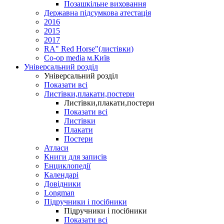
Позашкільне виховання
Державна підсумкова атестація
2016
2015
2017
RA" Red Horse"(листівки)
Co-op media м.Київ
Універсальний розділ
Універсальний розділ
Показати всі
Листівки,плакати,постери
Листівки,плакати,постери
Показати всі
Листівки
Плакати
Постери
Атласи
Книги для записів
Енциклопедії
Календарі
Довідники
Longman
Підручники і посібники
Підручники і посібники
Показати всі