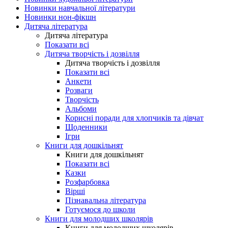
Новинки навчальної літератури
Новинки нон-фікшн
Дитяча література
Дитяча література
Показати всі
Дитяча творчість і дозвілля
Дитяча творчість і дозвілля
Показати всі
Анкети
Розваги
Творчість
Альбоми
Корисні поради для хлопчиків та дівчат
Щоденники
Ігри
Книги для дошкільнят
Книги для дошкільнят
Показати всі
Казки
Розфарбовка
Вірші
Пізнавальна література
Готуємося до школи
Книги для молодших школярів
Книги для молодших школярів