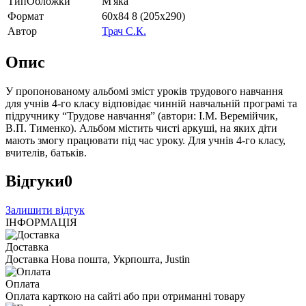
ТипОбложки
М'яка
Формат
60х84 8 (205х290)
Автор
Трач С.К.
Опис
У пропонованому альбомі зміст уроків трудового навчання
для учнів 4-го класу відповідає чинній навчальній програмі та
підручнику “Трудове навчання” (автори: І.М. Веремійчик,
В.П. Тименко). Альбом містить чисті аркуші, на яких діти
мають змогу працювати під час уроку. Для учнів 4-го класу,
вчителів, батьків.
Відгуки
0
Залишити відгук
ІНФОРМАЦІЯ
Доставка
Доставка Нова пошта, Укрпошта, Justin
Оплата
Оплата карткою на сайті або при отриманні товару