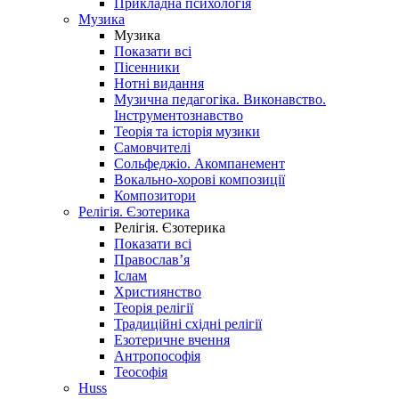
Прикладна психологія
Музика
Музика
Показати всі
Пісенники
Нотні видання
Музична педагогіка. Виконавство.
Інструментознавство
Теорія та історія музики
Самовчителі
Сольфеджіо. Акомпанемент
Вокально-хорові композиції
Композитори
Релігія. Єзотерика
Релігія. Єзотерика
Показати всі
Православ’я
Іслам
Християнство
Теорія релігії
Традиційні східні релігії
Езотеричне вчення
Антропософія
Теософія
Huss