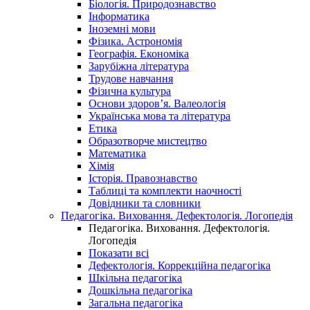
Біологія. Природознавство
Інформатика
Іноземні мови
Фізика. Астрономія
Географія. Економіка
Зарубіжна література
Трудове навчання
Фізична культура
Основи здоров’я. Валеологія
Українська мова та література
Етика
Образотворче мистецтво
Математика
Хімія
Історія. Правознавство
Таблиці та комплекти наочності
Довідники та словники
Педагогіка. Виховання. Дефектологія. Логопедія
Педагогіка. Виховання. Дефектологія.
Логопедія
Показати всі
Дефектологія. Коррекційна педагогіка
Шкільна педагогіка
Дошкільна педагогіка
Загальна педагогіка