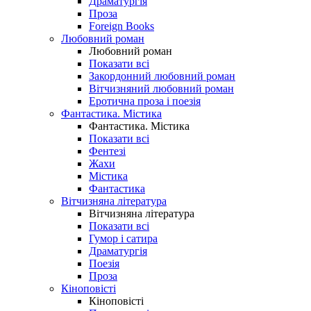
Драматургія
Проза
Foreign Books
Любовний роман
Любовний роман
Показати всі
Закордонний любовний роман
Вітчизняний любовний роман
Еротична проза і поезія
Фантастика. Містика
Фантастика. Містика
Показати всі
Фентезі
Жахи
Містика
Фантастика
Вітчизняна література
Вітчизняна література
Показати всі
Гумор і сатира
Драматургія
Поезія
Проза
Кіноповісті
Кіноповісті