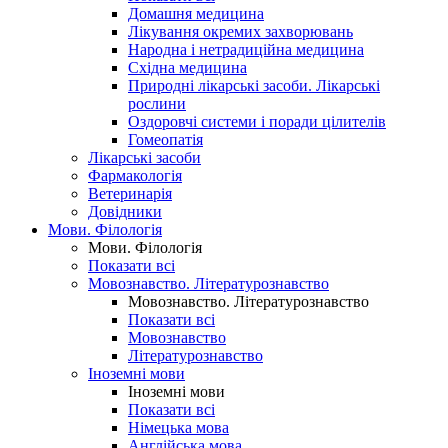
Домашня медицина
Лікування окремих захворювань
Народна і нетрадиційна медицина
Східна медицина
Природні лікарські засоби. Лікарські
рослини
Оздоровчі системи і поради цілителів
Гомеопатія
Лікарські засоби
Фармакологія
Ветеринарія
Довідники
Мови. Філологія
Мови. Філологія
Показати всі
Мовознавство. Літературознавство
Мовознавство. Літературознавство
Показати всі
Мовознавство
Літературознавство
Іноземні мови
Іноземні мови
Показати всі
Німецька мова
Англійська мова