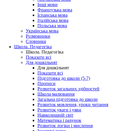
Інші мови
Французька мова
Іспанська мова
Італійська мова
Польська мова
Українська мова
Розмовники
Словники
Школа. Педагогіка
Школа. Педагогіка
Показати всі
Для дошкільнят
Для дошкільнят
Показати всі
Підготовка до школи (5-7)
Прописи
Розвиток загальних здібностей
Школа малювання
Загальна підготовка до школи
Розвиток мовлення, уроки читання
Розвиток уваги і уяви
Навколишній світ
Математика і рахунок
Розвиток логіки і мислення
Іноземні мови