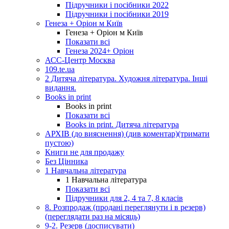
Підручники і посібники 2022
Підручники і посібники 2019
Генеза + Оріон м Київ
Генеза + Оріон м Київ
Показати всі
Генеза 2024+ Оріон
АСС-Центр Москва
109.te.ua
2 Дитяча література. Художня література. Інші
видання.
Books in print
Books in print
Показати всі
Books in print. Дитяча література
АРХІВ (до вияснення) (див коментар)(тримати
пустою)
Книги не для продажу
Без Цінника
1 Навчальна література
1 Навчальна література
Показати всі
Підручники для 2, 4 та 7, 8 класів
8. Розпродаж (продані переглянути і в резерв)
(переглядати раз на місяць)
9-2. Резерв (досписувати)