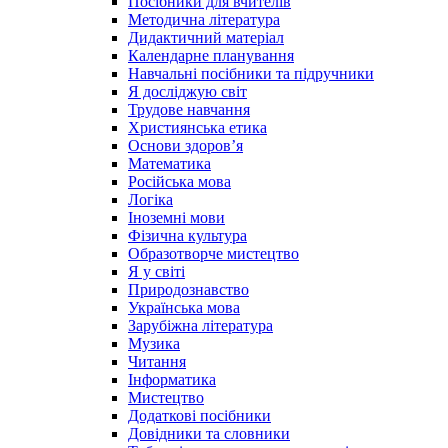
Посібники для вчителів
Методична література
Дидактичний матеріал
Календарне планування
Навчальні посібники та підручники
Я досліджую світ
Трудове навчання
Християнська етика
Основи здоров’я
Математика
Російська мова
Логіка
Іноземні мови
Фізична культура
Образотворче мистецтво
Я у світі
Природознавство
Українська мова
Зарубіжна література
Музика
Читання
Інформатика
Мистецтво
Додаткові посібники
Довідники та словники