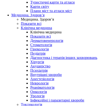
Туристичні карти та атласи
Карти світу
Плани міст та атласи міст
Медицина. Здоров’я
Медицина. Здоров’я
Показати всі
Клінічна медицина
Клінічна медицина
Показати всі
Дерматовенерологія
Стоматологія
Гінекологія
Педіатрія
Діагностика і терапія інших захворювань
Хірургія
Акушерство
Психіатрія
Внутрішні хвороби
Анестезіологія
Неврологія
Реаніматологія
Онкологія
Урологія
Інфекційні і паразитарні хвороби
Токсикологія