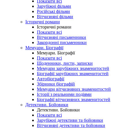
Показати всі
Зарубіжні фільми
Російські фільми
Вітчизняні фільми
Історичні романи
Історичні романи
Показати всі
Вітчизняні письменники
Закордонні письменники
Мемуари. Біографії
Мемуари. Біографії
Показати всі
Щоденники, листи, записки
Мемуари зарубіжних знаменитостей
Біографії зарубіжних знаменитостей
Автобіографії
Збірники біографій
Мемуари вітчизняних знаменитостей
Історії з реальними подіями
Біографії вітчизняних знаменитостей
Детективи. Бойовики
Детективи. Бойовики
Показати всі
Зарубіжні детективи та бойовики
Вітчизняні детективи та бойовики