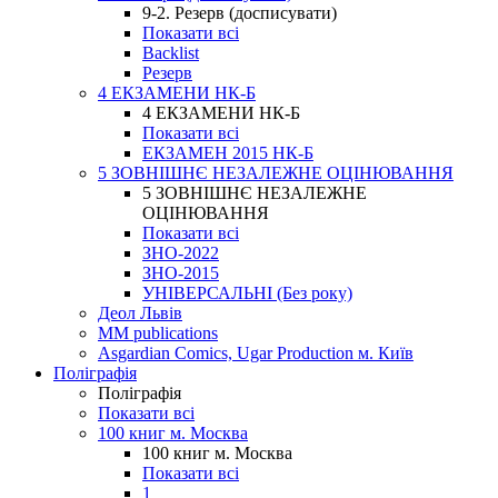
9-2. Резерв (досписувати)
Показати всі
Backlist
Резерв
4 ЕКЗАМЕНИ НК-Б
4 ЕКЗАМЕНИ НК-Б
Показати всі
ЕКЗАМЕН 2015 НК-Б
5 ЗОВНІШНЄ НЕЗАЛЕЖНЕ ОЦІНЮВАННЯ
5 ЗОВНІШНЄ НЕЗАЛЕЖНЕ
ОЦІНЮВАННЯ
Показати всі
ЗНО-2022
ЗНО-2015
УНІВЕРСАЛЬНІ (Без року)
Деол Львів
MM publications
Asgardian Comics, Ugar Production м. Київ
Поліграфія
Поліграфія
Показати всі
100 книг м. Москва
100 книг м. Москва
Показати всі
1