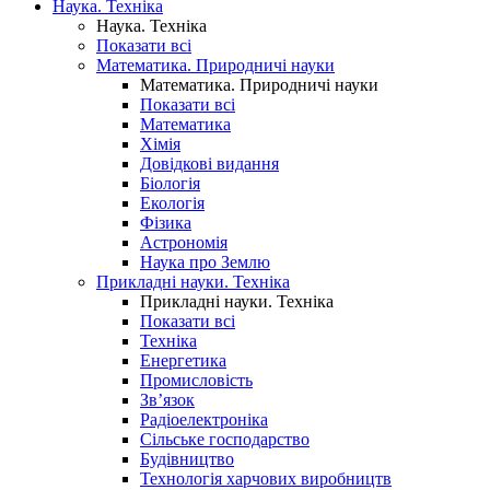
Наука. Техніка
Наука. Техніка
Показати всі
Математика. Природничі науки
Математика. Природничі науки
Показати всі
Математика
Хімія
Довідкові видання
Біологія
Екологія
Фізика
Астрономія
Наука про Землю
Прикладні науки. Техніка
Прикладні науки. Техніка
Показати всі
Техніка
Енергетика
Промисловість
Зв’язок
Радіоелектроніка
Сільське господарство
Будівництво
Технологія харчових виробництв