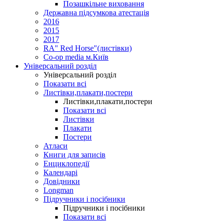
Позашкільне виховання
Державна підсумкова атестація
2016
2015
2017
RA" Red Horse"(листівки)
Co-op media м.Київ
Універсальний розділ
Універсальний розділ
Показати всі
Листівки,плакати,постери
Листівки,плакати,постери
Показати всі
Листівки
Плакати
Постери
Атласи
Книги для записів
Енциклопедії
Календарі
Довідники
Longman
Підручники і посібники
Підручники і посібники
Показати всі