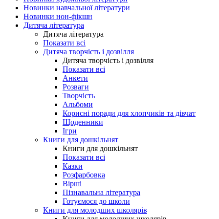
Новинки навчальної літератури
Новинки нон-фікшн
Дитяча література
Дитяча література
Показати всі
Дитяча творчість і дозвілля
Дитяча творчість і дозвілля
Показати всі
Анкети
Розваги
Творчість
Альбоми
Корисні поради для хлопчиків та дівчат
Щоденники
Ігри
Книги для дошкільнят
Книги для дошкільнят
Показати всі
Казки
Розфарбовка
Вірші
Пізнавальна література
Готуємося до школи
Книги для молодших школярів
Книги для молодших школярів