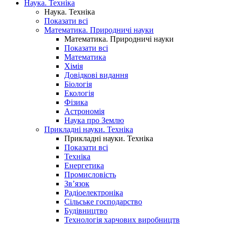
Наука. Техніка
Наука. Техніка
Показати всі
Математика. Природничі науки
Математика. Природничі науки
Показати всі
Математика
Хімія
Довідкові видання
Біологія
Екологія
Фізика
Астрономія
Наука про Землю
Прикладні науки. Техніка
Прикладні науки. Техніка
Показати всі
Техніка
Енергетика
Промисловість
Зв’язок
Радіоелектроніка
Сільське господарство
Будівництво
Технологія харчових виробництв