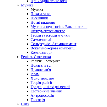
Прикладна психологія
Музика
Музика
Показати всі
Пісенники
Нотні видання
Музична педагогіка. Виконавство.
Інструментознавство
Теорія та історія музики
Самовчителі
Сольфеджіо. Акомпанемент
Вокально-хорові композиції
Композитори
Релігія. Єзотерика
Релігія. Єзотерика
Показати всі
Православ’я
Іслам
Християнство
Теорія релігії
Традиційні східні релігії
Езотеричне вчення
Антропософія
Теософія
Huss