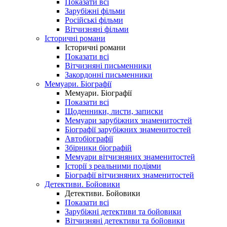
Показати всі
Зарубіжні фільми
Російські фільми
Вітчизняні фільми
Історичні романи
Історичні романи
Показати всі
Вітчизняні письменники
Закордонні письменники
Мемуари. Біографії
Мемуари. Біографії
Показати всі
Щоденники, листи, записки
Мемуари зарубіжних знаменитостей
Біографії зарубіжних знаменитостей
Автобіографії
Збірники біографій
Мемуари вітчизняних знаменитостей
Історії з реальними подіями
Біографії вітчизняних знаменитостей
Детективи. Бойовики
Детективи. Бойовики
Показати всі
Зарубіжні детективи та бойовики
Вітчизняні детективи та бойовики