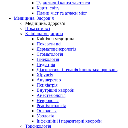
Туристичні карти та атласи
Карти світу
Плани міст та атласи міст
Медицина. Здоров’я
Медицина. Здоров’я
Показати всі
Клінічна медицина
Клінічна медицина
Показати всі
Дерматовенерологія
Стоматологія
Гінекологія
Педіатрія
Діагностика і терапія інших захворювань
Хірургія
Акушерство
Психіатрія
Внутрішні хвороби
Анестезіологія
Неврологія
Реаніматологія
Онкологія
Урологія
Інфекційні і паразитарні хвороби
Токсикологія