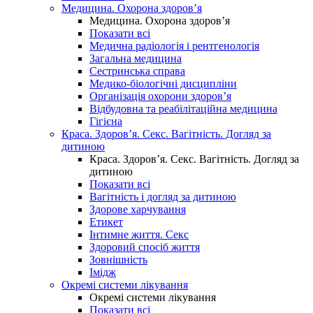
Медицина. Охорона здоров’я
Медицина. Охорона здоров’я
Показати всі
Медична радіологія і рентгенологія
Загальна медицина
Сестринська справа
Медико-біологічні дисципліни
Організація охорони здоров’я
Відбудовна та реабілітаційна медицина
Гігієна
Краса. Здоров’я. Секс. Вагітність. Догляд за
дитиною
Краса. Здоров’я. Секс. Вагітність. Догляд за
дитиною
Показати всі
Вагітність і догляд за дитиною
Здорове харчування
Етикет
Інтимне життя. Секс
Здоровий спосіб життя
Зовнішність
Імідж
Окремі системи лікування
Окремі системи лікування
Показати всі