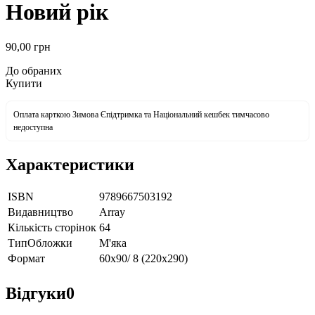
Новий рік
90
,00
грн
До обраних
Купити
Оплата карткою Зимова Єпідтримка та Національний кешбек тимчасово
недоступна
Характеристики
ISBN
9789667503192
Видавництво
Array
Кількість сторінок
64
ТипОбложки
М'яка
Формат
60х90/ 8 (220х290)
Відгуки
0