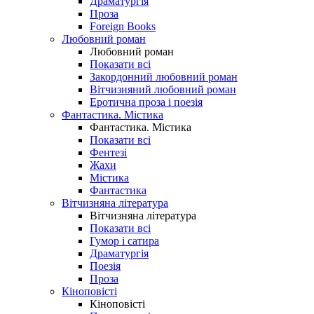
Драматургія
Проза
Foreign Books
Любовний роман
Любовний роман
Показати всі
Закордонний любовний роман
Вітчизняний любовний роман
Еротична проза і поезія
Фантастика. Містика
Фантастика. Містика
Показати всі
Фентезі
Жахи
Містика
Фантастика
Вітчизняна література
Вітчизняна література
Показати всі
Гумор і сатира
Драматургія
Поезія
Проза
Кіноповісті
Кіноповісті