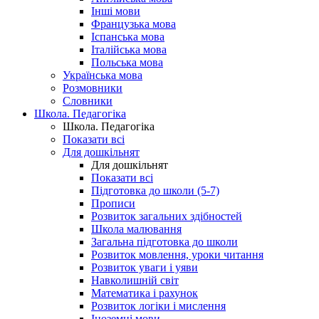
Інші мови
Французька мова
Іспанська мова
Італійська мова
Польська мова
Українська мова
Розмовники
Словники
Школа. Педагогіка
Школа. Педагогіка
Показати всі
Для дошкільнят
Для дошкільнят
Показати всі
Підготовка до школи (5-7)
Прописи
Розвиток загальних здібностей
Школа малювання
Загальна підготовка до школи
Розвиток мовлення, уроки читання
Розвиток уваги і уяви
Навколишній світ
Математика і рахунок
Розвиток логіки і мислення
Іноземні мови