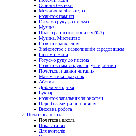
Основи безпеки
Методична література
Розвиток пам’яті
Готуємо руку до письма
Музика
Школа раннього розвитку (0-5)
Музика. Мистецтво
Розвиток мовлення
Знайомство з навколишнім середовищем
Іноземні мови
Готуємо руку до письма
Розвиток пам’яті, уваги, уяви, логіки
Початкові навики читання
Математика і рахунок
Абетки
Дрібна моторика
Букварі
Розвиток загальних здібностей
Перші геометричні поняття
Виховна робота
Початкова школа
Початкова школа
Показати всі
Для вчителів