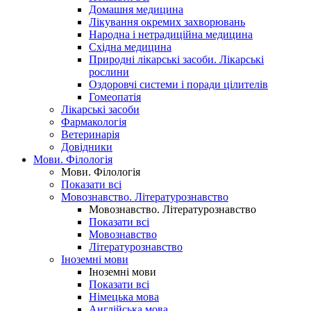
Домашня медицина
Лікування окремих захворювань
Народна і нетрадиційна медицина
Східна медицина
Природні лікарські засоби. Лікарські
рослини
Оздоровчі системи і поради цілителів
Гомеопатія
Лікарські засоби
Фармакологія
Ветеринарія
Довідники
Мови. Філологія
Мови. Філологія
Показати всі
Мовознавство. Літературознавство
Мовознавство. Літературознавство
Показати всі
Мовознавство
Літературознавство
Іноземні мови
Іноземні мови
Показати всі
Німецька мова
Англійська мова