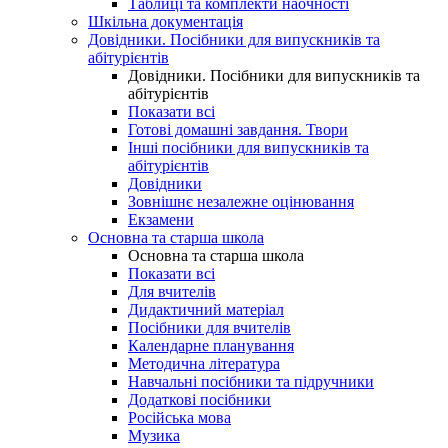
Таблиці та комплекти наочності
Шкільна документація
Довідники. Посібники для випускників та
абітурієнтів
Довідники. Посібники для випускників та
абітурієнтів
Показати всі
Готові домашні завдання. Твори
Інші посібники для випускників та
абітурієнтів
Довідники
Зовнішнє незалежне оцінювання
Екзамени
Основна та старша школа
Основна та старша школа
Показати всі
Для вчителів
Дидактичний матеріал
Посібники для вчителів
Календарне планування
Методична література
Навчальні посібники та підручники
Додаткові посібники
Російська мова
Музика