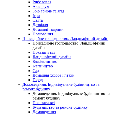
Риболовля
Акваріум
Збір грибів та ягід
Ігри
Свята
Дозвілля
Домашні тварини
Полювання
Присадибне господарство. Ландшафтний дизайн
Присадибне господарство. Ландшафтний
дизайн
Показати всі
Ландшафтний дизайн
Бджільництво
Квітництво
Сад
Домашня худоба і птахи
Город
Домоведення. Індивідуальне будівництво та
ремонт будинку
Домоведення. Індивідуальне будівництво та
ремонт будинку
Показати всі
Будівництво та ремонт будинку
Домоведення