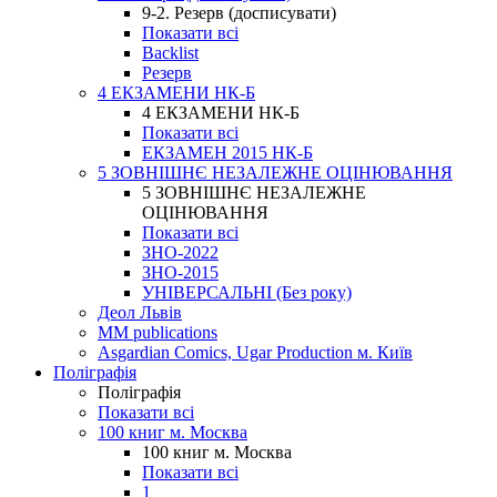
9-2. Резерв (досписувати)
Показати всі
Backlist
Резерв
4 ЕКЗАМЕНИ НК-Б
4 ЕКЗАМЕНИ НК-Б
Показати всі
ЕКЗАМЕН 2015 НК-Б
5 ЗОВНІШНЄ НЕЗАЛЕЖНЕ ОЦІНЮВАННЯ
5 ЗОВНІШНЄ НЕЗАЛЕЖНЕ
ОЦІНЮВАННЯ
Показати всі
ЗНО-2022
ЗНО-2015
УНІВЕРСАЛЬНІ (Без року)
Деол Львів
MM publications
Asgardian Comics, Ugar Production м. Київ
Поліграфія
Поліграфія
Показати всі
100 книг м. Москва
100 книг м. Москва
Показати всі
1