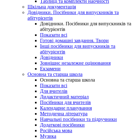
Таблиці та комплекти наочності
Шкільна документація
Довідники. Посібники для випускників та
абітурієнтів
Довідники. Посібники для випускників та
абітурієнтів
Показати всі
Готові домашні завдання. Твори
Інші посібники для випускників та
абітурієнтів
Довідники
Зовнішнє незалежне оцінювання
Екзамени
Основна та старша школа
Основна та старша школа
Показати всі
Для вчителів
Дидактичний матеріал
Посібники для вчителів
Календарне планування
Методична література
Навчальні посібники та підручники
Додаткові посібники
Російська мова
Музика