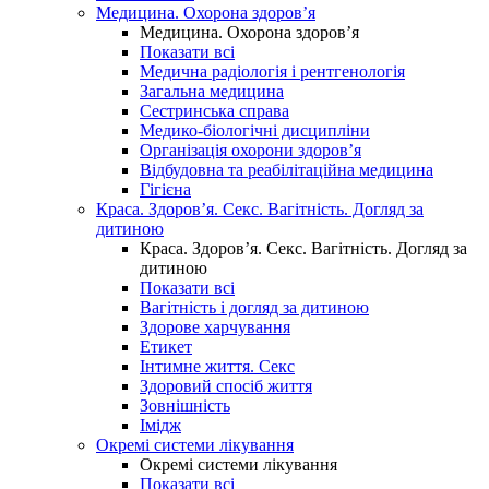
Медицина. Охорона здоров’я
Медицина. Охорона здоров’я
Показати всі
Медична радіологія і рентгенологія
Загальна медицина
Сестринська справа
Медико-біологічні дисципліни
Організація охорони здоров’я
Відбудовна та реабілітаційна медицина
Гігієна
Краса. Здоров’я. Секс. Вагітність. Догляд за
дитиною
Краса. Здоров’я. Секс. Вагітність. Догляд за
дитиною
Показати всі
Вагітність і догляд за дитиною
Здорове харчування
Етикет
Інтимне життя. Секс
Здоровий спосіб життя
Зовнішність
Імідж
Окремі системи лікування
Окремі системи лікування
Показати всі