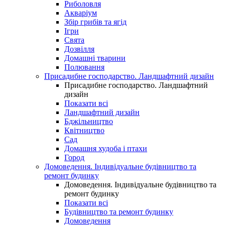
Риболовля
Акваріум
Збір грибів та ягід
Ігри
Свята
Дозвілля
Домашні тварини
Полювання
Присадибне господарство. Ландшафтний дизайн
Присадибне господарство. Ландшафтний
дизайн
Показати всі
Ландшафтний дизайн
Бджільництво
Квітництво
Сад
Домашня худоба і птахи
Город
Домоведення. Індивідуальне будівництво та
ремонт будинку
Домоведення. Індивідуальне будівництво та
ремонт будинку
Показати всі
Будівництво та ремонт будинку
Домоведення