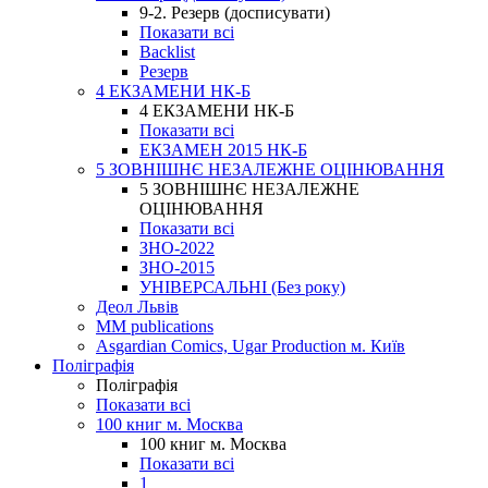
9-2. Резерв (досписувати)
Показати всі
Backlist
Резерв
4 ЕКЗАМЕНИ НК-Б
4 ЕКЗАМЕНИ НК-Б
Показати всі
ЕКЗАМЕН 2015 НК-Б
5 ЗОВНІШНЄ НЕЗАЛЕЖНЕ ОЦІНЮВАННЯ
5 ЗОВНІШНЄ НЕЗАЛЕЖНЕ
ОЦІНЮВАННЯ
Показати всі
ЗНО-2022
ЗНО-2015
УНІВЕРСАЛЬНІ (Без року)
Деол Львів
MM publications
Asgardian Comics, Ugar Production м. Київ
Поліграфія
Поліграфія
Показати всі
100 книг м. Москва
100 книг м. Москва
Показати всі
1