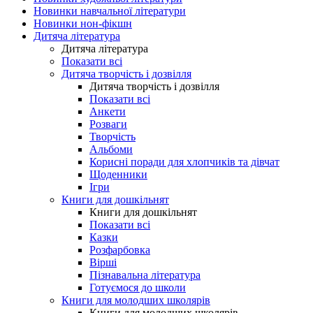
Новинки навчальної літератури
Новинки нон-фікшн
Дитяча література
Дитяча література
Показати всі
Дитяча творчість і дозвілля
Дитяча творчість і дозвілля
Показати всі
Анкети
Розваги
Творчість
Альбоми
Корисні поради для хлопчиків та дівчат
Щоденники
Ігри
Книги для дошкільнят
Книги для дошкільнят
Показати всі
Казки
Розфарбовка
Вірші
Пізнавальна література
Готуємося до школи
Книги для молодших школярів
Книги для молодших школярів