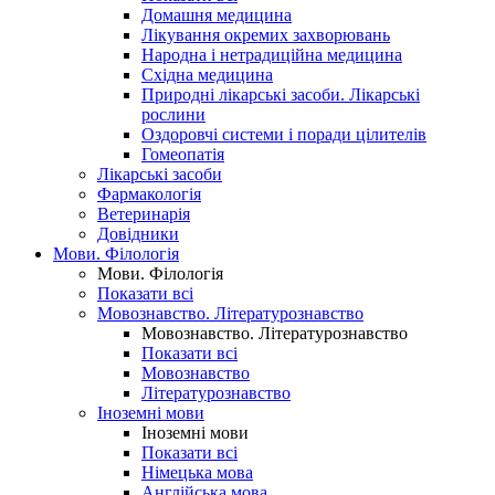
Домашня медицина
Лікування окремих захворювань
Народна і нетрадиційна медицина
Східна медицина
Природні лікарські засоби. Лікарські
рослини
Оздоровчі системи і поради цілителів
Гомеопатія
Лікарські засоби
Фармакологія
Ветеринарія
Довідники
Мови. Філологія
Мови. Філологія
Показати всі
Мовознавство. Літературознавство
Мовознавство. Літературознавство
Показати всі
Мовознавство
Літературознавство
Іноземні мови
Іноземні мови
Показати всі
Німецька мова
Англійська мова