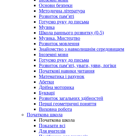
Основи безпеки
Методична література
Розвиток пам’яті
Готуємо руку до письма
Музика
Школа раннього розвитку (0-5)
Музика. Мистецтво
Розвиток мовлення
Знайомство з навколишнім середовищем
Іноземні мови
Готуємо руку до письма
Розвиток пам’яті, уваги, уяви, логіки
Початкові навики читання
Математика і рахунок
Абетки
Дрібна моторика
Букварі
Розвиток загальних здібностей
Перші геометричні поняття
Виховна робота
Початкова школа
Початкова школа
Показати всі
Для вчителів