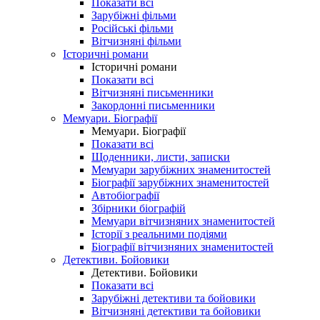
Показати всі
Зарубіжні фільми
Російські фільми
Вітчизняні фільми
Історичні романи
Історичні романи
Показати всі
Вітчизняні письменники
Закордонні письменники
Мемуари. Біографії
Мемуари. Біографії
Показати всі
Щоденники, листи, записки
Мемуари зарубіжних знаменитостей
Біографії зарубіжних знаменитостей
Автобіографії
Збірники біографій
Мемуари вітчизняних знаменитостей
Історії з реальними подіями
Біографії вітчизняних знаменитостей
Детективи. Бойовики
Детективи. Бойовики
Показати всі
Зарубіжні детективи та бойовики
Вітчизняні детективи та бойовики