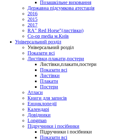
Позашкільне виховання
Державна підсумкова атестація
2016
2015
2017
RA" Red Horse"(листівки)
Co-op media м.Київ
Універсальний розділ
Універсальний розділ
Показати всі
Листівки,плакати,постери
Листівки,плакати,постери
Показати всі
Листівки
Плакати
Постери
Атласи
Книги для записів
Енциклопедії
Календарі
Довідники
Longman
Підручники і посібники
Підручники і посібники
Показати всі