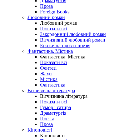
Драматургія
Проза
Foreign Books
Любовний роман
Любовний роман
Показати всі
Закордонний любовний роман
Вітчизняний любовний роман
Еротична проза і поезія
Фантастика. Містика
Фантастика. Містика
Показати всі
Фентезі
Жахи
Містика
Фантастика
Вітчизняна література
Вітчизняна література
Показати всі
Гумор і сатира
Драматургія
Поезія
Проза
Кіноповісті
Кіноповісті