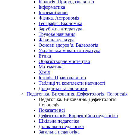
Біологія. Природознавство
Інформатика
Іноземні мови
Фізика. Астрономія
Географія. Економіка
Зарубіжна література
Трудове навчання
Фізична культура
Основи здоров’я. Валеологія
Українська мова та література
Етика
Образотворче мистецтво
Математика
Хімія
Історія. Правознавство
Таблиці та комплекти наочності
Довідники та словники
Педагогіка. Виховання. Дефектологія. Логопедія
Педагогіка. Виховання. Дефектологія.
Логопедія
Показати всі
Дефектологія. Коррекційна педагогіка
Шкільна педагогіка
Дошкільна педагогіка
Загальна педагогіка