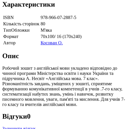
Характеристики
ISBN
978-966-07-2887-5
Кількість сторінок
80
ТипОбложки
М'яка
Формат
70х100/ 16 (170х240)
Автор
Косован О.
Опис
Робочий зошит з англійської мови укладено відповідно до
чинної програми Міністерства освіти і науки України та
підручника А. Несвіт «Англійська мова. 7 клас».
Різноманітність завдань, уміщених у зошиті, сприятиме
формуванню комунікативної компетенції в учнів .7-го класу,
систематизації набутих знань, умінь і навичок, розвитку
писемного мовлення, уваги, пам'яті та мислення. Для учнів 7-
го класу та вчителів англійської мови.
Відгуки
0
Залишити відгук