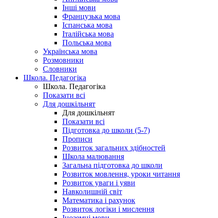
Інші мови
Французька мова
Іспанська мова
Італійська мова
Польська мова
Українська мова
Розмовники
Словники
Школа. Педагогіка
Школа. Педагогіка
Показати всі
Для дошкільнят
Для дошкільнят
Показати всі
Підготовка до школи (5-7)
Прописи
Розвиток загальних здібностей
Школа малювання
Загальна підготовка до школи
Розвиток мовлення, уроки читання
Розвиток уваги і уяви
Навколишній світ
Математика і рахунок
Розвиток логіки і мислення
Іноземні мови