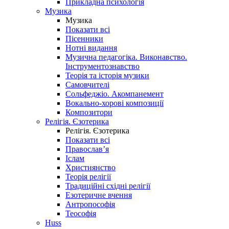
Прикладна психологія
Музика
Музика
Показати всі
Пісенники
Нотні видання
Музична педагогіка. Виконавство.
Інструментознавство
Теорія та історія музики
Самовчителі
Сольфеджіо. Акомпанемент
Вокально-хорові композиції
Композитори
Релігія. Єзотерика
Релігія. Єзотерика
Показати всі
Православ’я
Іслам
Християнство
Теорія релігії
Традиційні східні релігії
Езотеричне вчення
Антропософія
Теософія
Huss