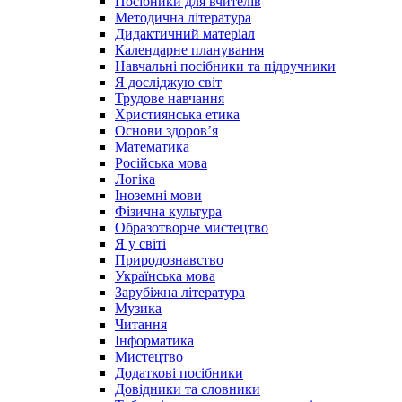
Посібники для вчителів
Методична література
Дидактичний матеріал
Календарне планування
Навчальні посібники та підручники
Я досліджую світ
Трудове навчання
Християнська етика
Основи здоров’я
Математика
Російська мова
Логіка
Іноземні мови
Фізична культура
Образотворче мистецтво
Я у світі
Природознавство
Українська мова
Зарубіжна література
Музика
Читання
Інформатика
Мистецтво
Додаткові посібники
Довідники та словники