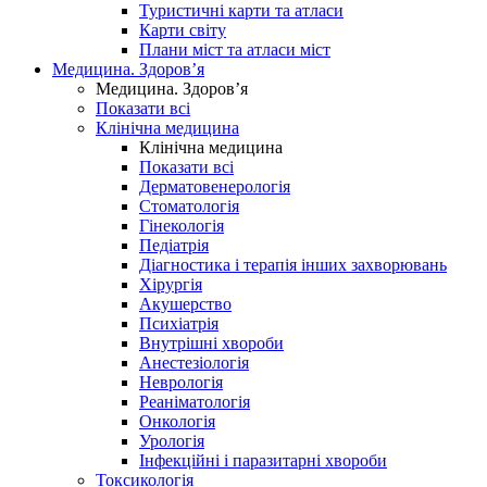
Туристичні карти та атласи
Карти світу
Плани міст та атласи міст
Медицина. Здоров’я
Медицина. Здоров’я
Показати всі
Клінічна медицина
Клінічна медицина
Показати всі
Дерматовенерологія
Стоматологія
Гінекологія
Педіатрія
Діагностика і терапія інших захворювань
Хірургія
Акушерство
Психіатрія
Внутрішні хвороби
Анестезіологія
Неврологія
Реаніматологія
Онкологія
Урологія
Інфекційні і паразитарні хвороби
Токсикологія