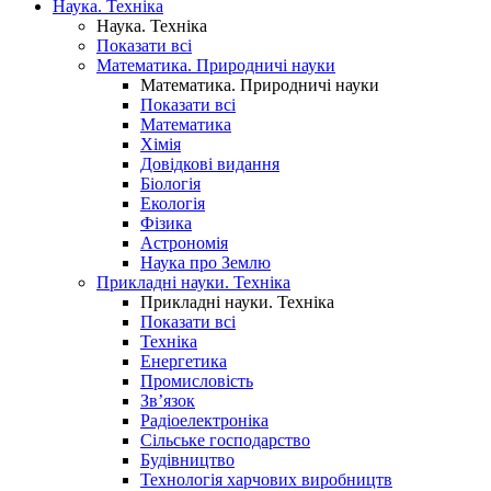
Наука. Техніка
Наука. Техніка
Показати всі
Математика. Природничі науки
Математика. Природничі науки
Показати всі
Математика
Хімія
Довідкові видання
Біологія
Екологія
Фізика
Астрономія
Наука про Землю
Прикладні науки. Техніка
Прикладні науки. Техніка
Показати всі
Техніка
Енергетика
Промисловість
Зв’язок
Радіоелектроніка
Сільське господарство
Будівництво
Технологія харчових виробництв