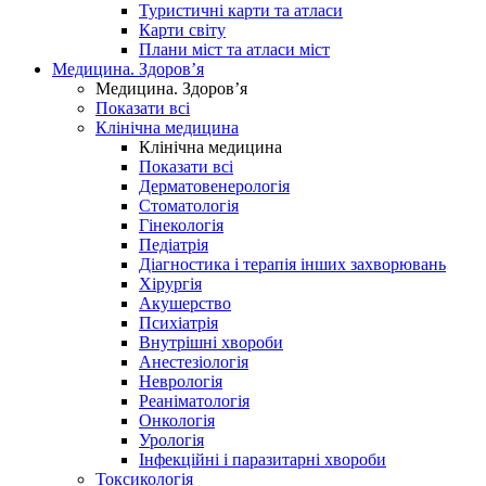
Туристичні карти та атласи
Карти світу
Плани міст та атласи міст
Медицина. Здоров’я
Медицина. Здоров’я
Показати всі
Клінічна медицина
Клінічна медицина
Показати всі
Дерматовенерологія
Стоматологія
Гінекологія
Педіатрія
Діагностика і терапія інших захворювань
Хірургія
Акушерство
Психіатрія
Внутрішні хвороби
Анестезіологія
Неврологія
Реаніматологія
Онкологія
Урологія
Інфекційні і паразитарні хвороби
Токсикологія