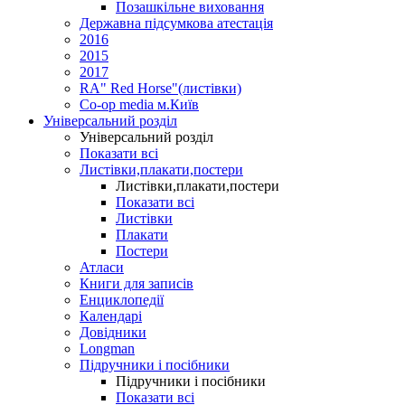
Позашкільне виховання
Державна підсумкова атестація
2016
2015
2017
RA" Red Horse"(листівки)
Co-op media м.Київ
Універсальний розділ
Універсальний розділ
Показати всі
Листівки,плакати,постери
Листівки,плакати,постери
Показати всі
Листівки
Плакати
Постери
Атласи
Книги для записів
Енциклопедії
Календарі
Довідники
Longman
Підручники і посібники
Підручники і посібники
Показати всі