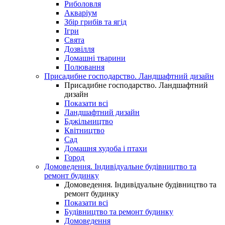
Риболовля
Акваріум
Збір грибів та ягід
Ігри
Свята
Дозвілля
Домашні тварини
Полювання
Присадибне господарство. Ландшафтний дизайн
Присадибне господарство. Ландшафтний
дизайн
Показати всі
Ландшафтний дизайн
Бджільництво
Квітництво
Сад
Домашня худоба і птахи
Город
Домоведення. Індивідуальне будівництво та
ремонт будинку
Домоведення. Індивідуальне будівництво та
ремонт будинку
Показати всі
Будівництво та ремонт будинку
Домоведення