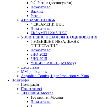
9-2. Резерв (досписувати)
Показати всі
Backlist
Резерв
4 ЕКЗАМЕНИ НК-Б
4 ЕКЗАМЕНИ НК-Б
Показати всі
ЕКЗАМЕН 2015 НК-Б
5 ЗОВНІШНЄ НЕЗАЛЕЖНЕ ОЦІНЮВАННЯ
5 ЗОВНІШНЄ НЕЗАЛЕЖНЕ
ОЦІНЮВАННЯ
Показати всі
ЗНО-2022
ЗНО-2015
УНІВЕРСАЛЬНІ (Без року)
Деол Львів
MM publications
Asgardian Comics, Ugar Production м. Київ
Поліграфія
Поліграфія
Показати всі
100 книг м. Москва
100 книг м. Москва
Показати всі
1