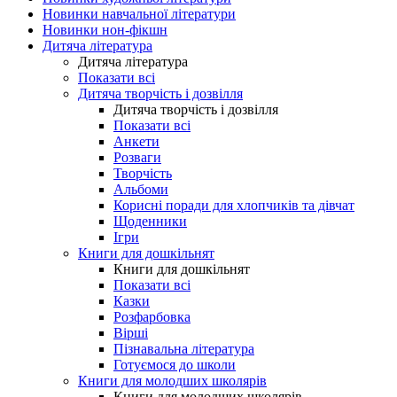
Новинки навчальної літератури
Новинки нон-фікшн
Дитяча література
Дитяча література
Показати всі
Дитяча творчість і дозвілля
Дитяча творчість і дозвілля
Показати всі
Анкети
Розваги
Творчість
Альбоми
Корисні поради для хлопчиків та дівчат
Щоденники
Ігри
Книги для дошкільнят
Книги для дошкільнят
Показати всі
Казки
Розфарбовка
Вірші
Пізнавальна література
Готуємося до школи
Книги для молодших школярів
Книги для молодших школярів