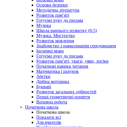
Основи безпеки
Методична література
Розвиток пам’яті
Готуємо руку до письма
Музика
Школа раннього розвитку (0-5)
Музика. Мистецтво
Розвиток мовлення
Знайомство з навколишнім середовищем
Іноземні мови
Готуємо руку до письма
Розвиток пам’яті, уваги, уяви, логіки
Початкові навики читання
Математика і рахунок
Абетки
Дрібна моторика
Букварі
Розвиток загальних здібностей
Перші геометричні поняття
Виховна робота
Початкова школа
Початкова школа
Показати всі
Для вчителів