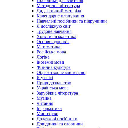
Посібники для вчителів
Методична література
Дидактичний матеріал
Календарне планування
Навчальні посібники та підручники
Я досліджую світ
Трудове навчання
Християнська етика
Основи здоров’я
Математика
Російська мова
Логіка
Іноземні мови
Фізична культура
Образотворче мистецтво
Я у світі
Природознавство
Українська мова
Зарубіжна література
Музика
Читання
Інформатика
Мистецтво
Додаткові посібники
Довідники та словники