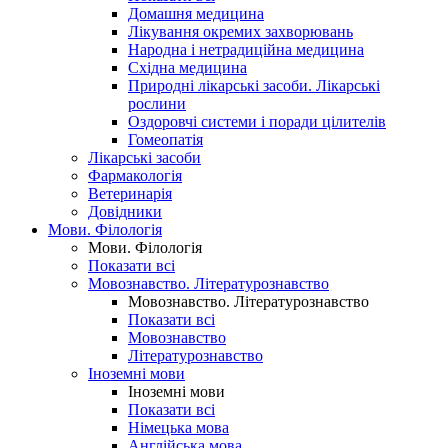
Домашня медицина
Лікування окремих захворювань
Народна і нетрадиційна медицина
Східна медицина
Природні лікарські засоби. Лікарські
рослини
Оздоровчі системи і поради цілителів
Гомеопатія
Лікарські засоби
Фармакологія
Ветеринарія
Довідники
Мови. Філологія
Мови. Філологія
Показати всі
Мовознавство. Літературознавство
Мовознавство. Літературознавство
Показати всі
Мовознавство
Літературознавство
Іноземні мови
Іноземні мови
Показати всі
Німецька мова
Англійська мова