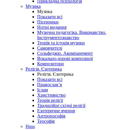
Прикладна психологія
Музика
Музика
Показати всі
Пісенники
Нотні видання
Музична педагогіка. Виконавство.
Інструментознавство
Теорія та історія музики
Самовчителі
Сольфеджіо. Акомпанемент
Вокально-хорові композиції
Композитори
Релігія. Єзотерика
Релігія. Єзотерика
Показати всі
Православ’я
Іслам
Християнство
Теорія релігії
Традиційні східні релігії
Езотеричне вчення
Антропософія
Теософія
Huss