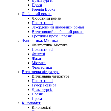
Драматургія
Проза
Foreign Books
Любовний роман
Любовний роман
Показати всі
Закордонний любовний роман
Вітчизняний любовний роман
Еротична проза і поезія
Фантастика. Містика
Фантастика. Містика
Показати всі
Фентезі
Жахи
Містика
Фантастика
Вітчизняна література
Вітчизняна література
Показати всі
Гумор і сатира
Драматургія
Поезія
Проза
Кіноповісті
Кіноповісті