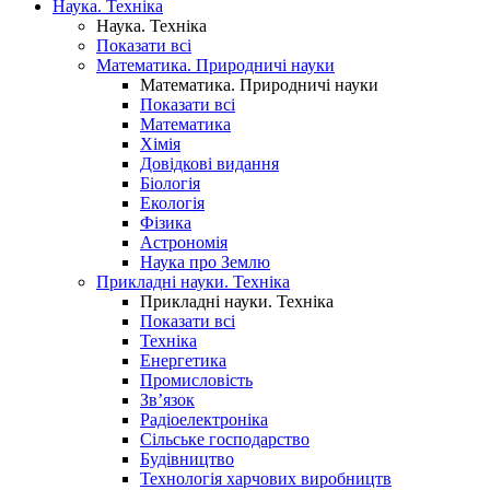
Наука. Техніка
Наука. Техніка
Показати всі
Математика. Природничі науки
Математика. Природничі науки
Показати всі
Математика
Хімія
Довідкові видання
Біологія
Екологія
Фізика
Астрономія
Наука про Землю
Прикладні науки. Техніка
Прикладні науки. Техніка
Показати всі
Техніка
Енергетика
Промисловість
Зв’язок
Радіоелектроніка
Сільське господарство
Будівництво
Технологія харчових виробництв