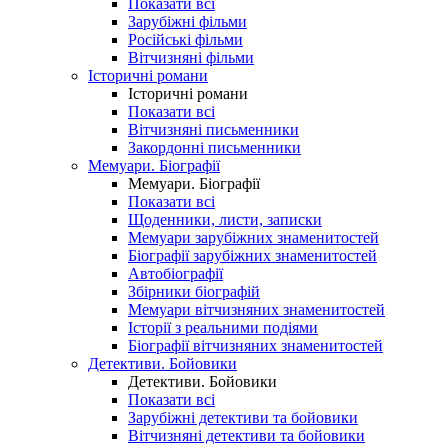
Показати всі
Зарубіжні фільми
Російські фільми
Вітчизняні фільми
Історичні романи
Історичні романи
Показати всі
Вітчизняні письменники
Закордонні письменники
Мемуари. Біографії
Мемуари. Біографії
Показати всі
Щоденники, листи, записки
Мемуари зарубіжних знаменитостей
Біографії зарубіжних знаменитостей
Автобіографії
Збірники біографій
Мемуари вітчизняних знаменитостей
Історії з реальними подіями
Біографії вітчизняних знаменитостей
Детективи. Бойовики
Детективи. Бойовики
Показати всі
Зарубіжні детективи та бойовики
Вітчизняні детективи та бойовики