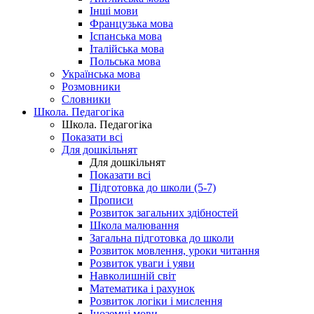
Інші мови
Французька мова
Іспанська мова
Італійська мова
Польська мова
Українська мова
Розмовники
Словники
Школа. Педагогіка
Школа. Педагогіка
Показати всі
Для дошкільнят
Для дошкільнят
Показати всі
Підготовка до школи (5-7)
Прописи
Розвиток загальних здібностей
Школа малювання
Загальна підготовка до школи
Розвиток мовлення, уроки читання
Розвиток уваги і уяви
Навколишній світ
Математика і рахунок
Розвиток логіки і мислення
Іноземні мови