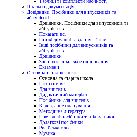
Таблиці та комплекти наочності
Шкільна документація
Довідники. Посібники для випускників та
абітурієнтів
Довідники. Посібники для випускників та
абітурієнтів
Показати всі
Готові домашні завдання. Твори
Інші посібники для випускників та
абітурієнтів
Довідники
Зовнішнє незалежне оцінювання
Екзамени
Основна та старша школа
Основна та старша школа
Показати всі
Для вчителів
Дидактичний матеріал
Посібники для вчителів
Календарне планування
Методична література
Навчальні посібники та підручники
Додаткові посібники
Російська мова
Музика