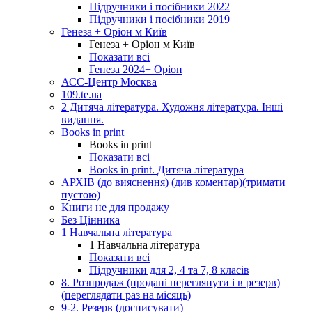
Підручники і посібники 2022
Підручники і посібники 2019
Генеза + Оріон м Київ
Генеза + Оріон м Київ
Показати всі
Генеза 2024+ Оріон
АСС-Центр Москва
109.te.ua
2 Дитяча література. Художня література. Інші
видання.
Books in print
Books in print
Показати всі
Books in print. Дитяча література
АРХІВ (до вияснення) (див коментар)(тримати
пустою)
Книги не для продажу
Без Цінника
1 Навчальна література
1 Навчальна література
Показати всі
Підручники для 2, 4 та 7, 8 класів
8. Розпродаж (продані переглянути і в резерв)
(переглядати раз на місяць)
9-2. Резерв (досписувати)