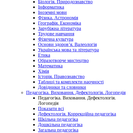
Біологія. Природознавство
Інформатика
Іноземні мови
Фізика. Астрономія
Географія. Економіка
Зарубіжна література
Трудове навчання
Фізична культура
Основи здоров’я. Валеологія
Українська мова та література
Етика
Образотворче мистецтво
Математика
Хімія
Історія. Правознавство
Таблиці та комплекти наочності
Довідники та словники
Педагогіка. Виховання. Дефектологія. Логопедія
Педагогіка. Виховання. Дефектологія.
Логопедія
Показати всі
Дефектологія. Коррекційна педагогіка
Шкільна педагогіка
Дошкільна педагогіка
Загальна педагогіка