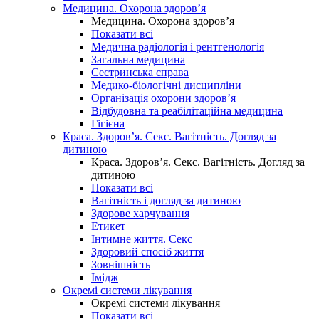
Медицина. Охорона здоров’я
Медицина. Охорона здоров’я
Показати всі
Медична радіологія і рентгенологія
Загальна медицина
Сестринська справа
Медико-біологічні дисципліни
Організація охорони здоров’я
Відбудовна та реабілітаційна медицина
Гігієна
Краса. Здоров’я. Секс. Вагітність. Догляд за
дитиною
Краса. Здоров’я. Секс. Вагітність. Догляд за
дитиною
Показати всі
Вагітність і догляд за дитиною
Здорове харчування
Етикет
Інтимне життя. Секс
Здоровий спосіб життя
Зовнішність
Імідж
Окремі системи лікування
Окремі системи лікування
Показати всі