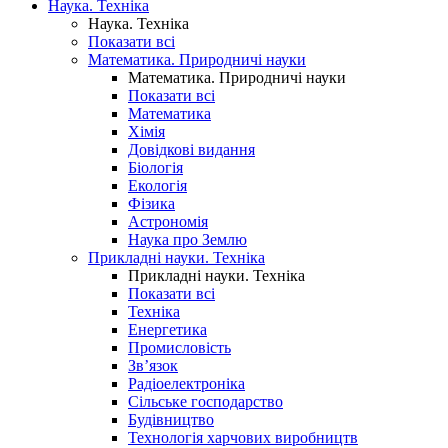
Наука. Техніка
Наука. Техніка
Показати всі
Математика. Природничі науки
Математика. Природничі науки
Показати всі
Математика
Хімія
Довідкові видання
Біологія
Екологія
Фізика
Астрономія
Наука про Землю
Прикладні науки. Техніка
Прикладні науки. Техніка
Показати всі
Техніка
Енергетика
Промисловість
Зв’язок
Радіоелектроніка
Сільське господарство
Будівництво
Технологія харчових виробництв