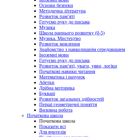
Основи безпеки
Методична література
Розвиток пам’яті
Готуємо руку до письма
Музика
Школа раннього розвитку (0-5)
Музика. Мистецтво
Розвиток мовлення
Знайомство з навколишнім середовищем
Іноземні мови
Готуємо руку до письма
Розвиток пам’яті, уваги, уяви, логіки
Початкові навики читання
Математика і рахунок
Абетки
Дрібна моторика
Букварі
Розвиток загальних здібностей
Перші геометричні поняття
Виховна робота
Початкова школа
Початкова школа
Показати всі
Для вчителів