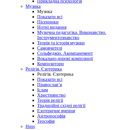
Прикладна психологія
Музика
Музика
Показати всі
Пісенники
Нотні видання
Музична педагогіка. Виконавство.
Інструментознавство
Теорія та історія музики
Самовчителі
Сольфеджіо. Акомпанемент
Вокально-хорові композиції
Композитори
Релігія. Єзотерика
Релігія. Єзотерика
Показати всі
Православ’я
Іслам
Християнство
Теорія релігії
Традиційні східні релігії
Езотеричне вчення
Антропософія
Теософія
Huss