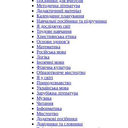
Посібники для вчителів
Методична література
Дидактичний матеріал
Календарне планування
Навчальні посібники та підручники
Я досліджую світ
Трудове навчання
Християнська етика
Основи здоров’я
Математика
Російська мова
Логіка
Іноземні мови
Фізична культура
Образотворче мистецтво
Я у світі
Природознавство
Українська мова
Зарубіжна література
Музика
Читання
Інформатика
Мистецтво
Додаткові посібники
Довідники та словники