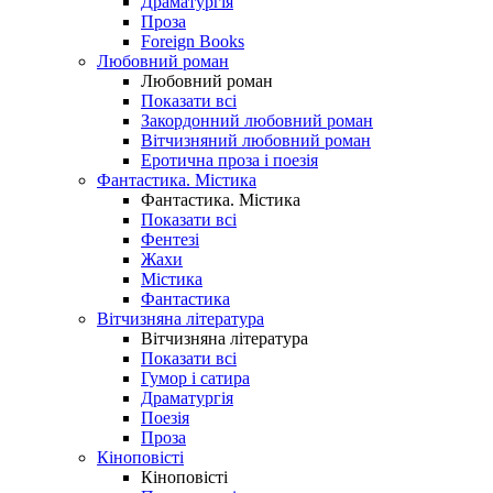
Драматургія
Проза
Foreign Books
Любовний роман
Любовний роман
Показати всі
Закордонний любовний роман
Вітчизняний любовний роман
Еротична проза і поезія
Фантастика. Містика
Фантастика. Містика
Показати всі
Фентезі
Жахи
Містика
Фантастика
Вітчизняна література
Вітчизняна література
Показати всі
Гумор і сатира
Драматургія
Поезія
Проза
Кіноповісті
Кіноповісті