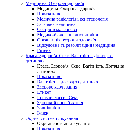
Медицина. Охорона здоров’я
Медицина. Охорона здоров’я
Показати всі
Медична радіологія і рентгенологія
Загальна медицина
Сестринська справа
Медико-біологічні дисципліни
Організація охорони здоров’я
Відбудовна та реабілітаційна медицина
Гігієна
Краса. Здоров’я. Секс. Вагітність. Догляд за
дитиною
Краса. Здоров’я. Секс. Вагітність. Догляд за
дитиною
Показати всі
Вагітність і догляд за дитиною
Здорове харчування
Етикет
Інтимне життя. Секс
Здоровий спосіб життя
Зовнішність
Імідж
Окремі системи лікування
Окремі системи лікування
Показати всі