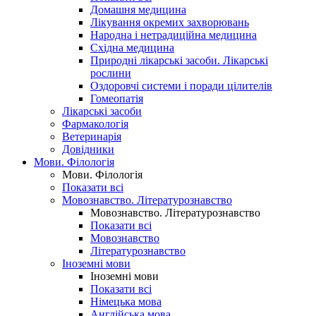
Домашня медицина
Лікування окремих захворювань
Народна і нетрадиційна медицина
Східна медицина
Природні лікарські засоби. Лікарські
рослини
Оздоровчі системи і поради цілителів
Гомеопатія
Лікарські засоби
Фармакологія
Ветеринарія
Довідники
Мови. Філологія
Мови. Філологія
Показати всі
Мовознавство. Літературознавство
Мовознавство. Літературознавство
Показати всі
Мовознавство
Літературознавство
Іноземні мови
Іноземні мови
Показати всі
Німецька мова
Англійська мова