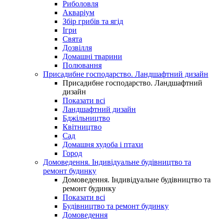
Риболовля
Акваріум
Збір грибів та ягід
Ігри
Свята
Дозвілля
Домашні тварини
Полювання
Присадибне господарство. Ландшафтний дизайн
Присадибне господарство. Ландшафтний
дизайн
Показати всі
Ландшафтний дизайн
Бджільництво
Квітництво
Сад
Домашня худоба і птахи
Город
Домоведення. Індивідуальне будівництво та
ремонт будинку
Домоведення. Індивідуальне будівництво та
ремонт будинку
Показати всі
Будівництво та ремонт будинку
Домоведення