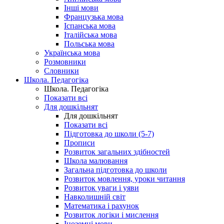
Інші мови
Французька мова
Іспанська мова
Італійська мова
Польська мова
Українська мова
Розмовники
Словники
Школа. Педагогіка
Школа. Педагогіка
Показати всі
Для дошкільнят
Для дошкільнят
Показати всі
Підготовка до школи (5-7)
Прописи
Розвиток загальних здібностей
Школа малювання
Загальна підготовка до школи
Розвиток мовлення, уроки читання
Розвиток уваги і уяви
Навколишній світ
Математика і рахунок
Розвиток логіки і мислення
Іноземні мови