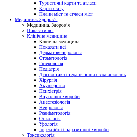
Туристичні карти та атласи
Карти світу
Плани міст та атласи міст
Медицина. Здоров’я
Медицина. Здоров’я
Показати всі
Клінічна медицина
Клінічна медицина
Показати всі
Дерматовенерологія
Стоматологія
Гінекологія
Педіатрія
Діагностика і терапія інших захворювань
Хірургія
Акушерство
Психіатрія
Внутрішні хвороби
Анестезіологія
Неврологія
Реаніматологія
Онкологія
Урологія
Інфекційні і паразитарні хвороби
Токсикологія