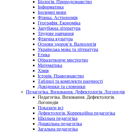
Біологія. Природознавство
Інформатика
Іноземні мови
Фізика. Астрономія
Географія. Економіка
Зарубіжна література
Трудове навчання
Фізична культура
Основи здоров’я. Валеологія
Українська мова та література
Етика
Образотворче мистецтво
Математика
Хімія
Історія. Правознавство
Таблиці та комплекти наочності
Довідники та словники
Педагогіка. Виховання. Дефектологія. Логопедія
Педагогіка. Виховання. Дефектологія.
Логопедія
Показати всі
Дефектологія. Коррекційна педагогіка
Шкільна педагогіка
Дошкільна педагогіка
Загальна педагогіка