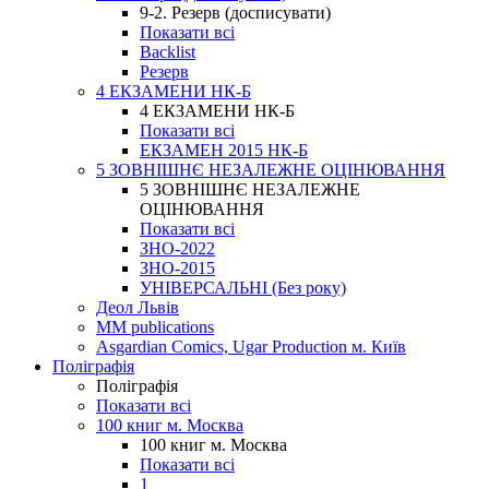
9-2. Резерв (досписувати)
Показати всі
Backlist
Резерв
4 ЕКЗАМЕНИ НК-Б
4 ЕКЗАМЕНИ НК-Б
Показати всі
ЕКЗАМЕН 2015 НК-Б
5 ЗОВНІШНЄ НЕЗАЛЕЖНЕ ОЦІНЮВАННЯ
5 ЗОВНІШНЄ НЕЗАЛЕЖНЕ
ОЦІНЮВАННЯ
Показати всі
ЗНО-2022
ЗНО-2015
УНІВЕРСАЛЬНІ (Без року)
Деол Львів
MM publications
Asgardian Comics, Ugar Production м. Київ
Поліграфія
Поліграфія
Показати всі
100 книг м. Москва
100 книг м. Москва
Показати всі
1