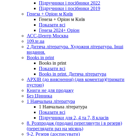
Підручники і посібники 2022
Підручники і посібники 2019
Генеза + Оріон м Київ
Генеза + Оріон м Київ
Показати всі
Генеза 2024+ Оріон
АСС-Центр Москва
109.te.ua
2 Дитяча література. Художня література. Інші
видання.
Books in print
Books in print
Показати всі
Books in print. Дитяча література
АРХІВ (до вияснення) (див коментар)(тримати
пустою)
Книги не для продажу
Без Цінника
1 Навчальна література
1 Навчальна література
Показати всі
Підручники для 2, 4 та 7, 8 класів
8. Розпродаж (продані переглянути і в резерв)
(переглядати раз на місяць)
9-2. Резерв (досписувати)