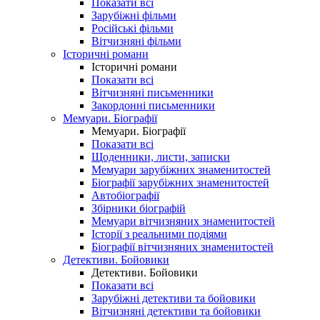
Показати всі
Зарубіжні фільми
Російські фільми
Вітчизняні фільми
Історичні романи
Історичні романи
Показати всі
Вітчизняні письменники
Закордонні письменники
Мемуари. Біографії
Мемуари. Біографії
Показати всі
Щоденники, листи, записки
Мемуари зарубіжних знаменитостей
Біографії зарубіжних знаменитостей
Автобіографії
Збірники біографій
Мемуари вітчизняних знаменитостей
Історії з реальними подіями
Біографії вітчизняних знаменитостей
Детективи. Бойовики
Детективи. Бойовики
Показати всі
Зарубіжні детективи та бойовики
Вітчизняні детективи та бойовики