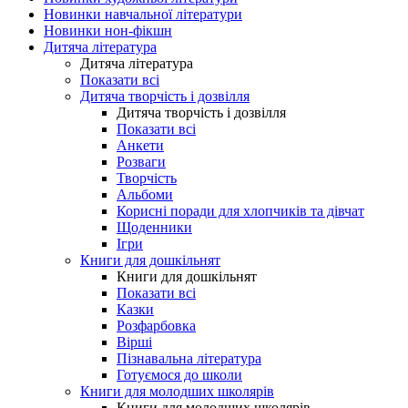
Новинки навчальної літератури
Новинки нон-фікшн
Дитяча література
Дитяча література
Показати всі
Дитяча творчість і дозвілля
Дитяча творчість і дозвілля
Показати всі
Анкети
Розваги
Творчість
Альбоми
Корисні поради для хлопчиків та дівчат
Щоденники
Ігри
Книги для дошкільнят
Книги для дошкільнят
Показати всі
Казки
Розфарбовка
Вірші
Пізнавальна література
Готуємося до школи
Книги для молодших школярів
Книги для молодших школярів