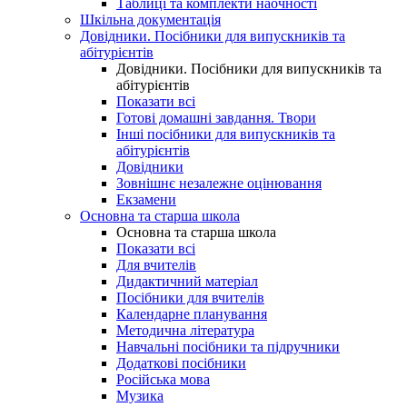
Таблиці та комплекти наочності
Шкільна документація
Довідники. Посібники для випускників та
абітурієнтів
Довідники. Посібники для випускників та
абітурієнтів
Показати всі
Готові домашні завдання. Твори
Інші посібники для випускників та
абітурієнтів
Довідники
Зовнішнє незалежне оцінювання
Екзамени
Основна та старша школа
Основна та старша школа
Показати всі
Для вчителів
Дидактичний матеріал
Посібники для вчителів
Календарне планування
Методична література
Навчальні посібники та підручники
Додаткові посібники
Російська мова
Музика