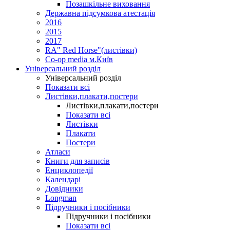
Позашкільне виховання
Державна підсумкова атестація
2016
2015
2017
RA" Red Horse"(листівки)
Co-op media м.Київ
Універсальний розділ
Універсальний розділ
Показати всі
Листівки,плакати,постери
Листівки,плакати,постери
Показати всі
Листівки
Плакати
Постери
Атласи
Книги для записів
Енциклопедії
Календарі
Довідники
Longman
Підручники і посібники
Підручники і посібники
Показати всі