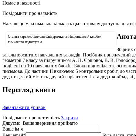
Немає в наявності
Повідомити про наявність
Нажаль це максимальна кількість цього товару доступна для о
Анота
Оплата карткою Зимова Єпідтримка та Національний кешбек
тимчасово недоступна
Збірник с
загальноосвітніх навчальних закладів. Посібник призначений д
геометрії 7 класу за підручником А. П. Єршової, В. В. Голоборо
поділені на 10 навчальних блоків. Блоки відповідають основним
письмова. До частини II включено 5 контрольних робіт, до части
додаток, який містить другий варіант тестів та додаткові'задачі
Перегляд книги
Завантажити уривок
Повідомити про неточність
Закрити
Дякуємо. Ваше звернення прийнято
Ваше ім`я
Ваш email
*
Будь ласка, кор