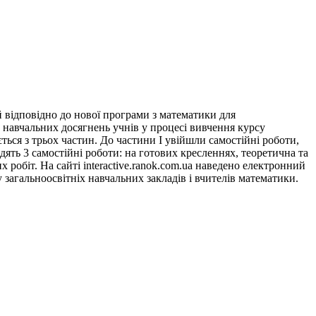
й відповідно до нової програми з математики для
 навчальних досягнень учнів у процесі вивчення курсу
ється з трьох частин. До частини І увійшли самостійні роботи,
дять 3 самостійні роботи: на готових кресленнях, теоретична та
 робіт. На сайті interactive.ranok.com.ua наведено електронний
у загальноосвітніх навчальних закладів і вчителів математики.