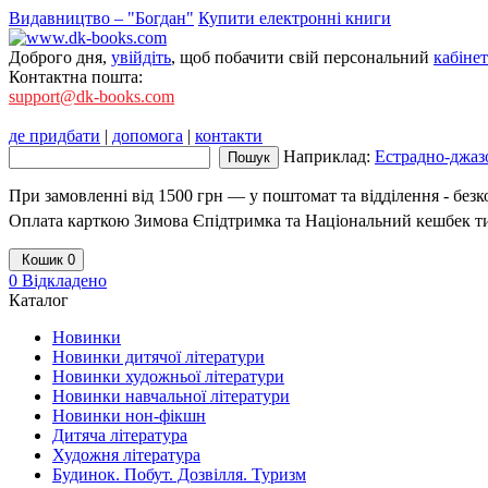
Видавництво – "Богдан"
Купити електронні книги
Доброго дня,
увійдіть
, щоб побачити свій персональний
кабінет
Контактна пошта:
support@dk-books.com
де придбати
|
допомога
|
контакти
Наприклад:
Естрадно-джазо
При замовленні від 1500 грн — у поштомат та відділення - без
Оплата карткою Зимова Єпідтримка та Національний кешбек т
Кошик
0
0
Відкладено
Каталог
Новинки
Новинки дитячої літератури
Новинки художньої літератури
Новинки навчальної літератури
Новинки нон-фікшн
Дитяча література
Художня література
Будинок. Побут. Дозвілля. Туризм