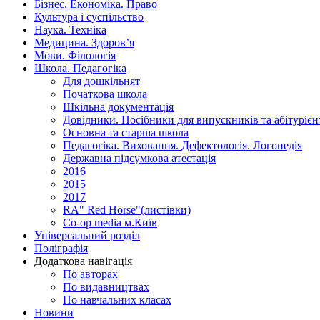
Бізнес. Економіка. Право
Культура і суспільство
Наука. Техніка
Медицина. Здоров’я
Мови. Філологія
Школа. Педагогіка
Для дошкільнят
Початкова школа
Шкільна документація
Довідники. Посібники для випускників та абітурієн
Основна та старша школа
Педагогіка. Виховання. Дефектологія. Логопедія
Державна підсумкова атестація
2016
2015
2017
RA" Red Horse"(листівки)
Co-op media м.Київ
Універсальний розділ
Поліграфія
Додаткова навігація
По авторах
По видавництвах
По навчальних класах
Новини