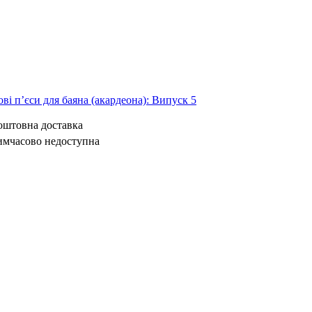
ві п’єси для баяна (акардеона): Випуск 5
коштовна доставка
имчасово недоступна