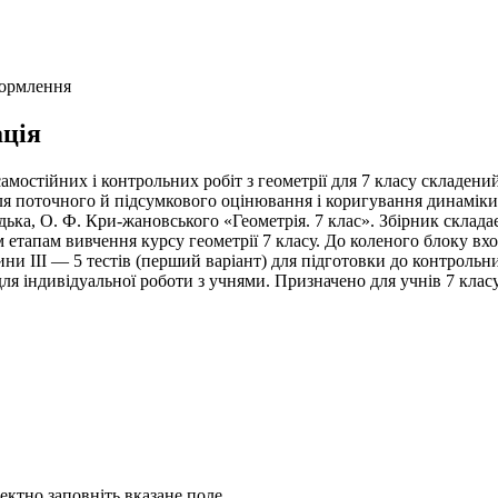
формлення
ція
амостійних і контрольних робіт з геометрії для 7 класу складени
ля поточного й підсумкового оцінювання і коригування динаміки
дька, О. Ф. Кри-жановського «Геометрія. 7 клас». Збірник склада
 етапам вивчення курсу геометрії 7 класу. До коленого блоку вхо
ни III — 5 тестів (перший варіант) для підготовки до контрольних
 для індивідуальної роботи з учнями. Призначено для учнів 7 клас
ректно заповніть вказане поле