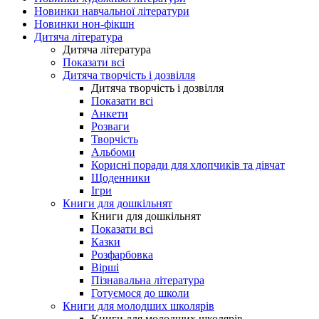
Новинки навчальної літератури
Новинки нон-фікшн
Дитяча література
Дитяча література
Показати всі
Дитяча творчість і дозвілля
Дитяча творчість і дозвілля
Показати всі
Анкети
Розваги
Творчість
Альбоми
Корисні поради для хлопчиків та дівчат
Щоденники
Ігри
Книги для дошкільнят
Книги для дошкільнят
Показати всі
Казки
Розфарбовка
Вірші
Пізнавальна література
Готуємося до школи
Книги для молодших школярів
Книги для молодших школярів