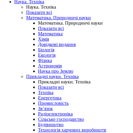
Наука. Техніка
Наука. Техніка
Показати всі
Математика. Природничі науки
Математика. Природничі науки
Показати всі
Математика
Хімія
Довідкові видання
Біологія
Екологія
Фізика
Астрономія
Наука про Землю
Прикладні науки. Техніка
Прикладні науки. Техніка
Показати всі
Техніка
Енергетика
Промисловість
Зв’язок
Радіоелектроніка
Сільське господарство
Будівництво
Технологія харчових виробництв