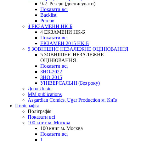
9-2. Резерв (досписувати)
Показати всі
Backlist
Резерв
4 ЕКЗАМЕНИ НК-Б
4 ЕКЗАМЕНИ НК-Б
Показати всі
ЕКЗАМЕН 2015 НК-Б
5 ЗОВНІШНЄ НЕЗАЛЕЖНЕ ОЦІНЮВАННЯ
5 ЗОВНІШНЄ НЕЗАЛЕЖНЕ
ОЦІНЮВАННЯ
Показати всі
ЗНО-2022
ЗНО-2015
УНІВЕРСАЛЬНІ (Без року)
Деол Львів
MM publications
Asgardian Comics, Ugar Production м. Київ
Поліграфія
Поліграфія
Показати всі
100 книг м. Москва
100 книг м. Москва
Показати всі
1