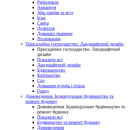
Риболовля
Акваріум
Збір грибів та ягід
Ігри
Свята
Дозвілля
Домашні тварини
Полювання
Присадибне господарство. Ландшафтний дизайн
Присадибне господарство. Ландшафтний
дизайн
Показати всі
Ландшафтний дизайн
Бджільництво
Квітництво
Сад
Домашня худоба і птахи
Город
Домоведення. Індивідуальне будівництво та
ремонт будинку
Домоведення. Індивідуальне будівництво та
ремонт будинку
Показати всі
Будівництво та ремонт будинку
Домоведення