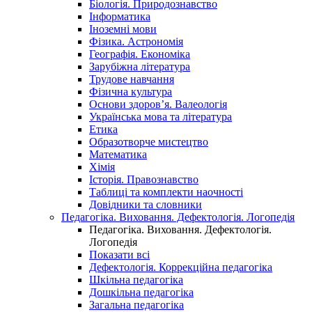
Біологія. Природознавство
Інформатика
Іноземні мови
Фізика. Астрономія
Географія. Економіка
Зарубіжна література
Трудове навчання
Фізична культура
Основи здоров’я. Валеологія
Українська мова та література
Етика
Образотворче мистецтво
Математика
Хімія
Історія. Правознавство
Таблиці та комплекти наочності
Довідники та словники
Педагогіка. Виховання. Дефектологія. Логопедія
Педагогіка. Виховання. Дефектологія.
Логопедія
Показати всі
Дефектологія. Коррекційна педагогіка
Шкільна педагогіка
Дошкільна педагогіка
Загальна педагогіка