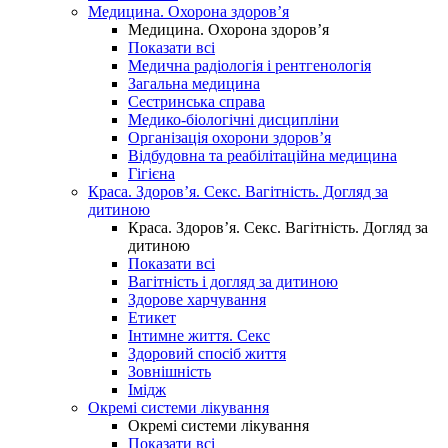
Медицина. Охорона здоров’я
Медицина. Охорона здоров’я
Показати всі
Медична радіологія і рентгенологія
Загальна медицина
Сестринська справа
Медико-біологічні дисципліни
Організація охорони здоров’я
Відбудовна та реабілітаційна медицина
Гігієна
Краса. Здоров’я. Секс. Вагітність. Догляд за
дитиною
Краса. Здоров’я. Секс. Вагітність. Догляд за
дитиною
Показати всі
Вагітність і догляд за дитиною
Здорове харчування
Етикет
Інтимне життя. Секс
Здоровий спосіб життя
Зовнішність
Імідж
Окремі системи лікування
Окремі системи лікування
Показати всі