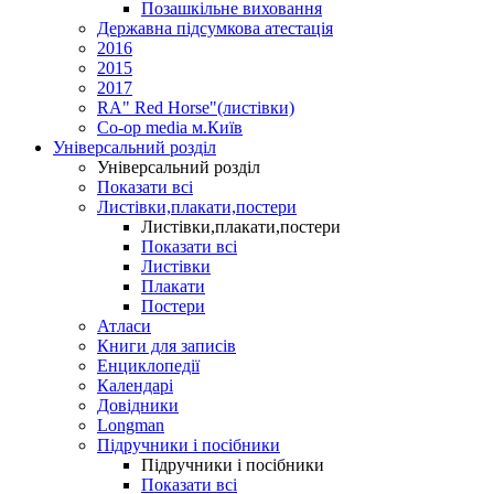
Позашкільне виховання
Державна підсумкова атестація
2016
2015
2017
RA" Red Horse"(листівки)
Co-op media м.Київ
Універсальний розділ
Універсальний розділ
Показати всі
Листівки,плакати,постери
Листівки,плакати,постери
Показати всі
Листівки
Плакати
Постери
Атласи
Книги для записів
Енциклопедії
Календарі
Довідники
Longman
Підручники і посібники
Підручники і посібники
Показати всі