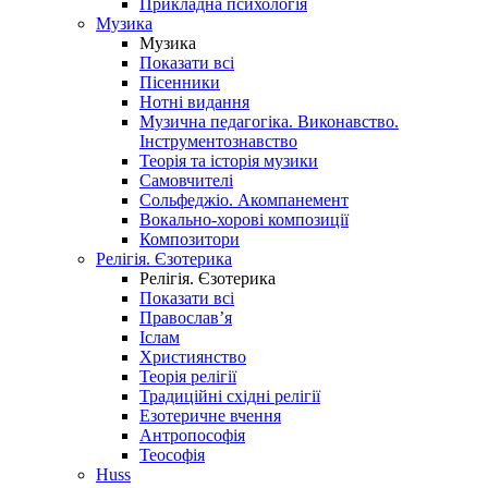
Прикладна психологія
Музика
Музика
Показати всі
Пісенники
Нотні видання
Музична педагогіка. Виконавство.
Інструментознавство
Теорія та історія музики
Самовчителі
Сольфеджіо. Акомпанемент
Вокально-хорові композиції
Композитори
Релігія. Єзотерика
Релігія. Єзотерика
Показати всі
Православ’я
Іслам
Християнство
Теорія релігії
Традиційні східні релігії
Езотеричне вчення
Антропософія
Теософія
Huss