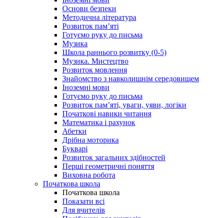
Основи безпеки
Методична література
Розвиток пам’яті
Готуємо руку до письма
Музика
Школа раннього розвитку (0-5)
Музика. Мистецтво
Розвиток мовлення
Знайомство з навколишнім середовищем
Іноземні мови
Готуємо руку до письма
Розвиток пам’яті, уваги, уяви, логіки
Початкові навики читання
Математика і рахунок
Абетки
Дрібна моторика
Букварі
Розвиток загальних здібностей
Перші геометричні поняття
Виховна робота
Початкова школа
Початкова школа
Показати всі
Для вчителів