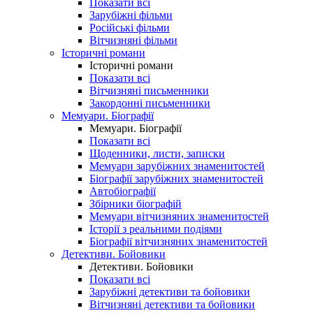
Показати всі
Зарубіжні фільми
Російські фільми
Вітчизняні фільми
Історичні романи
Історичні романи
Показати всі
Вітчизняні письменники
Закордонні письменники
Мемуари. Біографії
Мемуари. Біографії
Показати всі
Щоденники, листи, записки
Мемуари зарубіжних знаменитостей
Біографії зарубіжних знаменитостей
Автобіографії
Збірники біографій
Мемуари вітчизняних знаменитостей
Історії з реальними подіями
Біографії вітчизняних знаменитостей
Детективи. Бойовики
Детективи. Бойовики
Показати всі
Зарубіжні детективи та бойовики
Вітчизняні детективи та бойовики