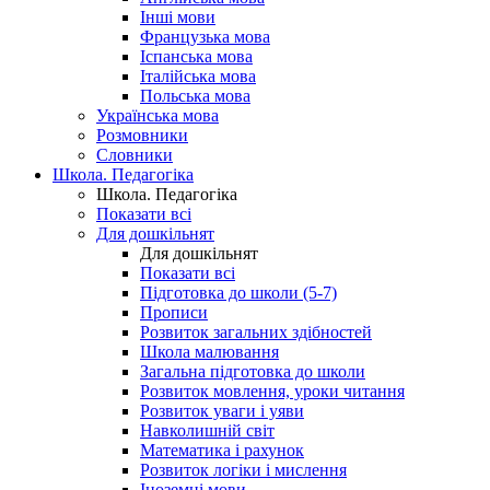
Інші мови
Французька мова
Іспанська мова
Італійська мова
Польська мова
Українська мова
Розмовники
Словники
Школа. Педагогіка
Школа. Педагогіка
Показати всі
Для дошкільнят
Для дошкільнят
Показати всі
Підготовка до школи (5-7)
Прописи
Розвиток загальних здібностей
Школа малювання
Загальна підготовка до школи
Розвиток мовлення, уроки читання
Розвиток уваги і уяви
Навколишній світ
Математика і рахунок
Розвиток логіки і мислення
Іноземні мови