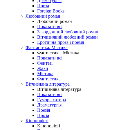
Драматургія
Проза
Foreign Books
Любовний роман
Любовний роман
Показати всі
Закордонний любовний роман
Вітчизняний любовний роман
Еротична проза і поезія
Фантастика. Містика
Фантастика. Містика
Показати всі
Фентезі
Жахи
Містика
Фантастика
Вітчизняна література
Вітчизняна література
Показати всі
Гумор і сатира
Драматургія
Поезія
Проза
Кіноповісті
Кіноповісті