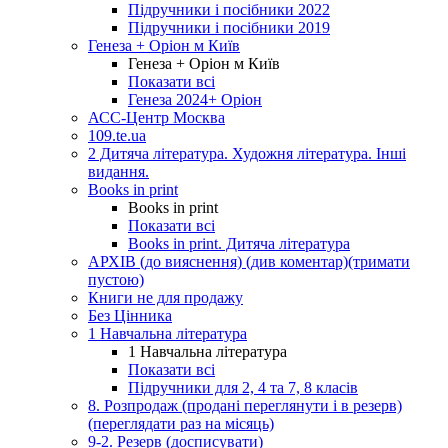
Підручники і посібники 2022
Підручники і посібники 2019
Генеза + Оріон м Київ
Генеза + Оріон м Київ
Показати всі
Генеза 2024+ Оріон
АСС-Центр Москва
109.te.ua
2 Дитяча література. Художня література. Інші
видання.
Books in print
Books in print
Показати всі
Books in print. Дитяча література
АРХІВ (до вияснення) (див коментар)(тримати
пустою)
Книги не для продажу
Без Цінника
1 Навчальна література
1 Навчальна література
Показати всі
Підручники для 2, 4 та 7, 8 класів
8. Розпродаж (продані переглянути і в резерв)
(переглядати раз на місяць)
9-2. Резерв (досписувати)