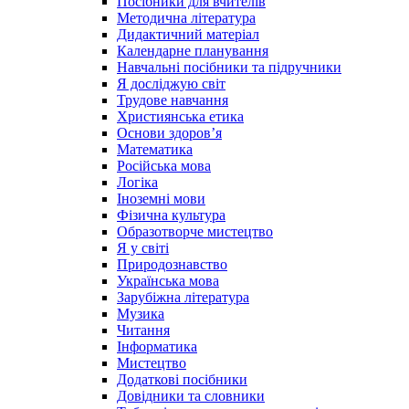
Посібники для вчителів
Методична література
Дидактичний матеріал
Календарне планування
Навчальні посібники та підручники
Я досліджую світ
Трудове навчання
Християнська етика
Основи здоров’я
Математика
Російська мова
Логіка
Іноземні мови
Фізична культура
Образотворче мистецтво
Я у світі
Природознавство
Українська мова
Зарубіжна література
Музика
Читання
Інформатика
Мистецтво
Додаткові посібники
Довідники та словники