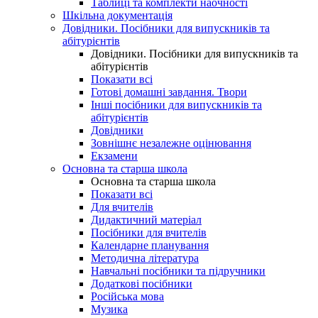
Таблиці та комплекти наочності
Шкільна документація
Довідники. Посібники для випускників та
абітурієнтів
Довідники. Посібники для випускників та
абітурієнтів
Показати всі
Готові домашні завдання. Твори
Інші посібники для випускників та
абітурієнтів
Довідники
Зовнішнє незалежне оцінювання
Екзамени
Основна та старша школа
Основна та старша школа
Показати всі
Для вчителів
Дидактичний матеріал
Посібники для вчителів
Календарне планування
Методична література
Навчальні посібники та підручники
Додаткові посібники
Російська мова
Музика