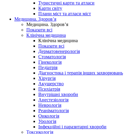
Туристичні карти та атласи
Карти світу
Плани міст та атласи міст
Медицина. Здоров’я
Медицина. Здоров’я
Показати всі
Клінічна медицина
Клінічна медицина
Показати всі
Дерматовенерологія
Стоматологія
Гінекологія
Педіатрія
Діагностика і терапія інших захворювань
Хірургія
Акушерство
Психіатрія
Внутрішні хвороби
Анестезіологія
Неврологія
Реаніматологія
Онкологія
Урологія
Інфекційні і паразитарні хвороби
Токсикологія