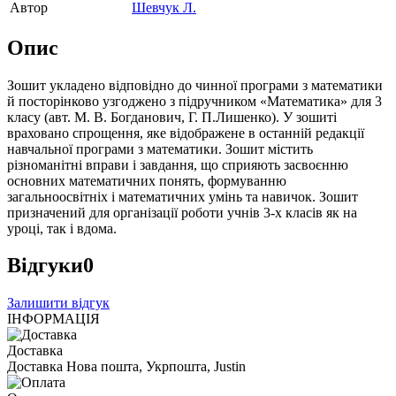
Автор
Шевчук Л.
Опис
Зошит укладено відповідно до чинної програми з математики
й посторінково узгоджено з підручником «Математика» для 3
класу (авт. М. В. Богданович, Г. П.Лишенко). У зошиті
враховано спрощення, яке відображене в останній редакції
навчальної програми з математики. Зошит містить
різноманітні вправи і завдання, що сприяють засвоєнню
основних математичних понять, формуванню
загальноосвітніх і математичних умінь та навичок. Зошит
призначений для організації роботи учнів 3-х класів як на
уроці, так і вдома.
Відгуки
0
Залишити відгук
ІНФОРМАЦІЯ
Доставка
Доставка Нова пошта, Укрпошта, Justin