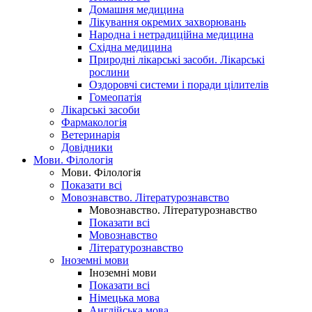
Домашня медицина
Лікування окремих захворювань
Народна і нетрадиційна медицина
Східна медицина
Природні лікарські засоби. Лікарські
рослини
Оздоровчі системи і поради цілителів
Гомеопатія
Лікарські засоби
Фармакологія
Ветеринарія
Довідники
Мови. Філологія
Мови. Філологія
Показати всі
Мовознавство. Літературознавство
Мовознавство. Літературознавство
Показати всі
Мовознавство
Літературознавство
Іноземні мови
Іноземні мови
Показати всі
Німецька мова
Англійська мова