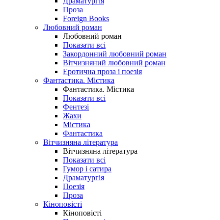
Драматургія
Проза
Foreign Books
Любовний роман
Любовний роман
Показати всі
Закордонний любовний роман
Вітчизняний любовний роман
Еротична проза і поезія
Фантастика. Містика
Фантастика. Містика
Показати всі
Фентезі
Жахи
Містика
Фантастика
Вітчизняна література
Вітчизняна література
Показати всі
Гумор і сатира
Драматургія
Поезія
Проза
Кіноповісті
Кіноповісті