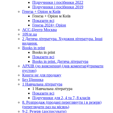
Підручники і посібники 2022
Підручники і посібники 2019
Генеза + Оріон м Київ
Генеза + Оріон м Київ
Показати всі
Генеза 2024+ Оріон
АСС-Центр Москва
109.te.ua
2 Дитяча література. Художня література. Інші
видання.
Books in print
Books in print
Показати всі
Books in print. Дитяча література
АРХІВ (до вияснення) (див коментар)(тримати
пустою)
Книги не для продажу
Без Цінника
1 Навчальна література
1 Навчальна література
Показати всі
Підручники для 2, 4 та 7, 8 класів
8. Розпродаж (продані переглянути і в резерв)
(переглядати раз на місяць)
9-2. Резерв (досписувати)