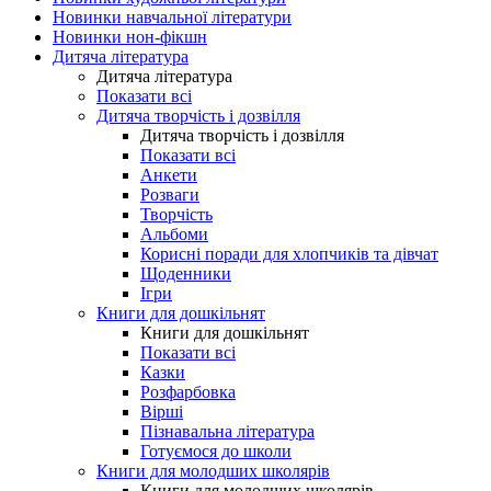
Новинки навчальної літератури
Новинки нон-фікшн
Дитяча література
Дитяча література
Показати всі
Дитяча творчість і дозвілля
Дитяча творчість і дозвілля
Показати всі
Анкети
Розваги
Творчість
Альбоми
Корисні поради для хлопчиків та дівчат
Щоденники
Ігри
Книги для дошкільнят
Книги для дошкільнят
Показати всі
Казки
Розфарбовка
Вірші
Пізнавальна література
Готуємося до школи
Книги для молодших школярів
Книги для молодших школярів