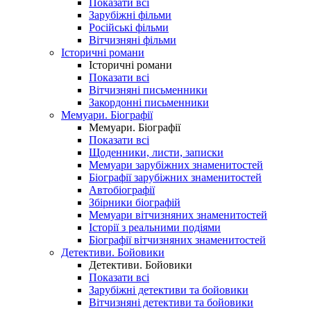
Показати всі
Зарубіжні фільми
Російські фільми
Вітчизняні фільми
Історичні романи
Історичні романи
Показати всі
Вітчизняні письменники
Закордонні письменники
Мемуари. Біографії
Мемуари. Біографії
Показати всі
Щоденники, листи, записки
Мемуари зарубіжних знаменитостей
Біографії зарубіжних знаменитостей
Автобіографії
Збірники біографій
Мемуари вітчизняних знаменитостей
Історії з реальними подіями
Біографії вітчизняних знаменитостей
Детективи. Бойовики
Детективи. Бойовики
Показати всі
Зарубіжні детективи та бойовики
Вітчизняні детективи та бойовики