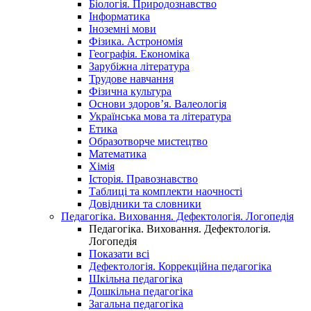
Біологія. Природознавство
Інформатика
Іноземні мови
Фізика. Астрономія
Географія. Економіка
Зарубіжна література
Трудове навчання
Фізична культура
Основи здоров’я. Валеологія
Українська мова та література
Етика
Образотворче мистецтво
Математика
Хімія
Історія. Правознавство
Таблиці та комплекти наочності
Довідники та словники
Педагогіка. Виховання. Дефектологія. Логопедія
Педагогіка. Виховання. Дефектологія.
Логопедія
Показати всі
Дефектологія. Коррекційна педагогіка
Шкільна педагогіка
Дошкільна педагогіка
Загальна педагогіка