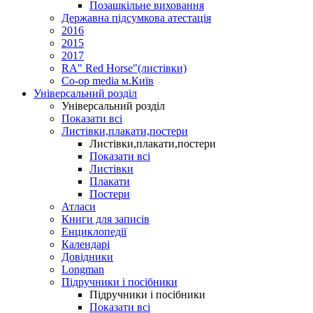
Позашкільне виховання
Державна підсумкова атестація
2016
2015
2017
RA" Red Horse"(листівки)
Co-op media м.Київ
Універсальний розділ
Універсальний розділ
Показати всі
Листівки,плакати,постери
Листівки,плакати,постери
Показати всі
Листівки
Плакати
Постери
Атласи
Книги для записів
Енциклопедії
Календарі
Довідники
Longman
Підручники і посібники
Підручники і посібники
Показати всі