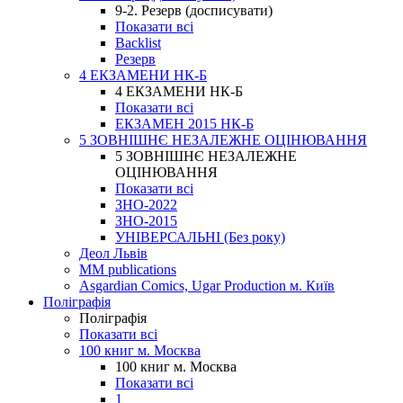
9-2. Резерв (досписувати)
Показати всі
Backlist
Резерв
4 ЕКЗАМЕНИ НК-Б
4 ЕКЗАМЕНИ НК-Б
Показати всі
ЕКЗАМЕН 2015 НК-Б
5 ЗОВНІШНЄ НЕЗАЛЕЖНЕ ОЦІНЮВАННЯ
5 ЗОВНІШНЄ НЕЗАЛЕЖНЕ
ОЦІНЮВАННЯ
Показати всі
ЗНО-2022
ЗНО-2015
УНІВЕРСАЛЬНІ (Без року)
Деол Львів
MM publications
Asgardian Comics, Ugar Production м. Київ
Поліграфія
Поліграфія
Показати всі
100 книг м. Москва
100 книг м. Москва
Показати всі
1