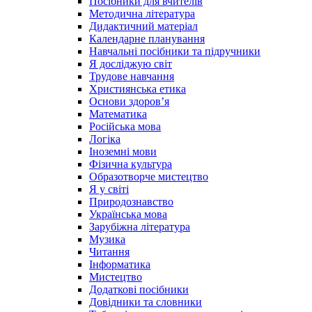
Посібники для вчителів
Методична література
Дидактичний матеріал
Календарне планування
Навчальні посібники та підручники
Я досліджую світ
Трудове навчання
Християнська етика
Основи здоров’я
Математика
Російська мова
Логіка
Іноземні мови
Фізична культура
Образотворче мистецтво
Я у світі
Природознавство
Українська мова
Зарубіжна література
Музика
Читання
Інформатика
Мистецтво
Додаткові посібники
Довідники та словники