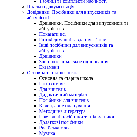
Таблиці та комплекти наочності
Шкільна документація
Довідники. Посібники для випускників та
абітурієнтів
Довідники. Посібники для випускників та
абітурієнтів
Показати всі
Готові домашні завдання. Твори
Інші посібники для випускників та
абітурієнтів
Довідники
Зовнішнє незалежне оцінювання
Екзамени
Основна та старша школа
Основна та старша школа
Показати всі
Для вчителів
Дидактичний матеріал
Посібники для вчителів
Календарне планування
Методична література
Навчальні посібники та підручники
Додаткові посібники
Російська мова
Музика