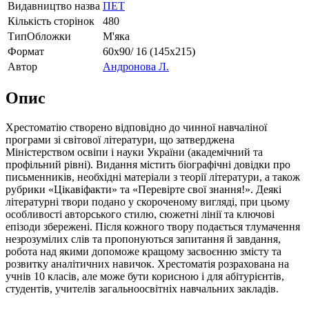
Видавництво назва
ПЕТ
Кількість сторінок
480
ТипОбложки
М'яка
Формат
60х90/ 16 (145х215)
Автор
Андронова Л.
Опис
Хрестоматію створено відповідно до чинної навчаліної
програми зі світової літератури, що затверджена
Міністерством освіпи і науки України (академічний та
профільний рівні). Видання містить біографічні довідки про
письменників, необхідні матеріали з теорії літератури, а також
рубрики «Цікавіфакти» та «Перевірте свої знання!». Деякі
літературні твори подано у скороченому вигляді, при цьому
особливості авторського стилю, сюжетні лінії та ключові
епізоди збережені. Після кожного твору подається тлумачення
незрозумілих слів та пропонуються запитання й завдання,
робота над якими допоможе кращому засвоєнню змісту та
розвитку аналітичних навичок. Хрестоматія розрахована на
учнів 10 класів, але може бути корисною і для абітурієнтів,
студентів, учителів загальноосвітніх навчальних закладів.