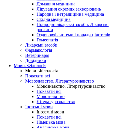
Домашня медицина
Лікування окремих захворювань
Народна і нетрадиційна медицина
Східна медицина
Природні лікарські засоби. Лікарські
рослини
Оздоровчі системи і поради цілителів
Гомеопатія
Лікарські засоби
Фармакологія
Ветеринарія
Довідники
Мови. Філологія
Мови. Філологія
Показати всі
Мовознавство. Літературознавство
Мовознавство. Літературознавство
Показати всі
Мовознавство
Літературознавство
Іноземні мови
Іноземні мови
Показати всі
Німецька мова
Англійська мова