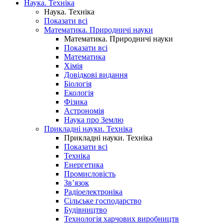
Наука. Техніка
Наука. Техніка
Показати всі
Математика. Природничі науки
Математика. Природничі науки
Показати всі
Математика
Хімія
Довідкові видання
Біологія
Екологія
Фізика
Астрономія
Наука про Землю
Прикладні науки. Техніка
Прикладні науки. Техніка
Показати всі
Техніка
Енергетика
Промисловість
Зв’язок
Радіоелектроніка
Сільське господарство
Будівництво
Технологія харчових виробництв