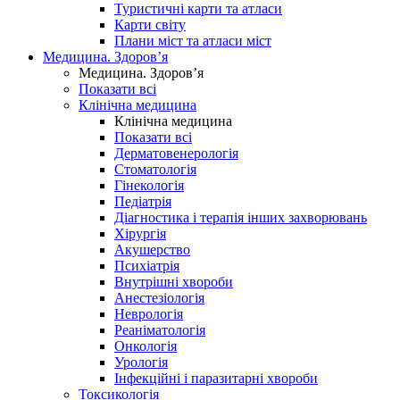
Туристичні карти та атласи
Карти світу
Плани міст та атласи міст
Медицина. Здоров’я
Медицина. Здоров’я
Показати всі
Клінічна медицина
Клінічна медицина
Показати всі
Дерматовенерологія
Стоматологія
Гінекологія
Педіатрія
Діагностика і терапія інших захворювань
Хірургія
Акушерство
Психіатрія
Внутрішні хвороби
Анестезіологія
Неврологія
Реаніматологія
Онкологія
Урологія
Інфекційні і паразитарні хвороби
Токсикологія