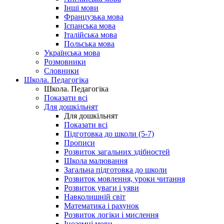
Інші мови
Французька мова
Іспанська мова
Італійська мова
Польська мова
Українська мова
Розмовники
Словники
Школа. Педагогіка
Школа. Педагогіка
Показати всі
Для дошкільнят
Для дошкільнят
Показати всі
Підготовка до школи (5-7)
Прописи
Розвиток загальних здібностей
Школа малювання
Загальна підготовка до школи
Розвиток мовлення, уроки читання
Розвиток уваги і уяви
Навколишній світ
Математика і рахунок
Розвиток логіки і мислення
Іноземні мови