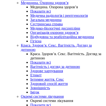
Медицина. Охорона здоров’я
Медицина. Охорона здоров’я
Показати всі
Медична радіологія і рентгенологія
Загальна медицина
Сестринська справа
Медико-біологічні дисципліни
Організація охорони здоров’я
Відбудовна та реабілітаційна медицина
Гігієна
Краса. Здоров’я. Секс. Вагітність. Догляд за
дитиною
Краса. Здоров’я. Секс. Вагітність. Догляд за
дитиною
Показати всі
Вагітність і догляд за дитиною
Здорове харчування
Етикет
Інтимне життя. Секс
Здоровий спосіб життя
Зовнішність
Імідж
Окремі системи лікування
Окремі системи лікування
Показати всі