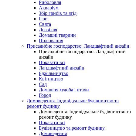
Риболовля
Акваріум
Збір грибів та ягід
Ігри
Свята
Дозвілля
Домашні тварини
Полювання
Присадибне господарство. Ландшафтний дизайн
Присадибне господарство. Ландшафтний
дизайн
Показати всі
Ландшафтний дизайн
Бджільництво
Квітництво
Сад
Домашня худоба і птахи
Город
Домоведення. Індивідуальне будівництво та
ремонт будинку
Домоведення. Індивідуальне будівництво та
ремонт будинку
Показати всі
Будівництво та ремонт будинку
Домоведення