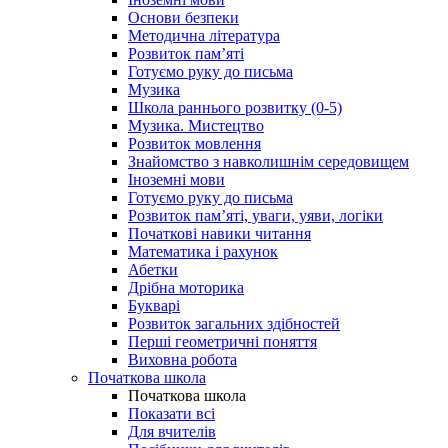
Основи безпеки
Методична література
Розвиток пам’яті
Готуємо руку до письма
Музика
Школа раннього розвитку (0-5)
Музика. Мистецтво
Розвиток мовлення
Знайомство з навколишнім середовищем
Іноземні мови
Готуємо руку до письма
Розвиток пам’яті, уваги, уяви, логіки
Початкові навики читання
Математика і рахунок
Абетки
Дрібна моторика
Букварі
Розвиток загальних здібностей
Перші геометричні поняття
Виховна робота
Початкова школа
Початкова школа
Показати всі
Для вчителів