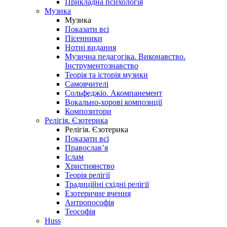
Прикладна психологія
Музика
Музика
Показати всі
Пісенники
Нотні видання
Музична педагогіка. Виконавство.
Інструментознавство
Теорія та історія музики
Самовчителі
Сольфеджіо. Акомпанемент
Вокально-хорові композиції
Композитори
Релігія. Єзотерика
Релігія. Єзотерика
Показати всі
Православ’я
Іслам
Християнство
Теорія релігії
Традиційні східні релігії
Езотеричне вчення
Антропософія
Теософія
Huss