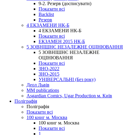
9-2. Резерв (досписувати)
Показати всі
Backlist
Резерв
4 ЕКЗАМЕНИ НК-Б
4 ЕКЗАМЕНИ НК-Б
Показати всі
ЕКЗАМЕН 2015 НК-Б
5 ЗОВНІШНЄ НЕЗАЛЕЖНЕ ОЦІНЮВАННЯ
5 ЗОВНІШНЄ НЕЗАЛЕЖНЕ
ОЦІНЮВАННЯ
Показати всі
ЗНО-2022
ЗНО-2015
УНІВЕРСАЛЬНІ (Без року)
Деол Львів
MM publications
Asgardian Comics, Ugar Production м. Київ
Поліграфія
Поліграфія
Показати всі
100 книг м. Москва
100 книг м. Москва
Показати всі
1