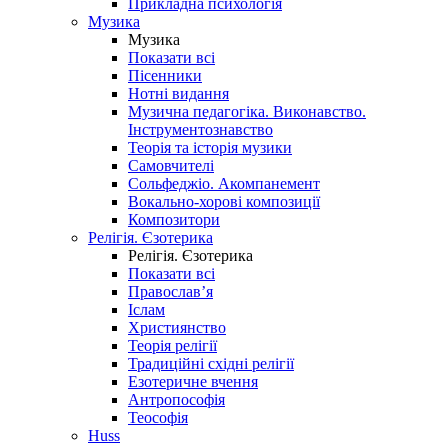
Прикладна психологія
Музика
Музика
Показати всі
Пісенники
Нотні видання
Музична педагогіка. Виконавство.
Інструментознавство
Теорія та історія музики
Самовчителі
Сольфеджіо. Акомпанемент
Вокально-хорові композиції
Композитори
Релігія. Єзотерика
Релігія. Єзотерика
Показати всі
Православ’я
Іслам
Християнство
Теорія релігії
Традиційні східні релігії
Езотеричне вчення
Антропософія
Теософія
Huss