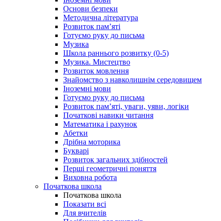
Основи безпеки
Методична література
Розвиток пам’яті
Готуємо руку до письма
Музика
Школа раннього розвитку (0-5)
Музика. Мистецтво
Розвиток мовлення
Знайомство з навколишнім середовищем
Іноземні мови
Готуємо руку до письма
Розвиток пам’яті, уваги, уяви, логіки
Початкові навики читання
Математика і рахунок
Абетки
Дрібна моторика
Букварі
Розвиток загальних здібностей
Перші геометричні поняття
Виховна робота
Початкова школа
Початкова школа
Показати всі
Для вчителів