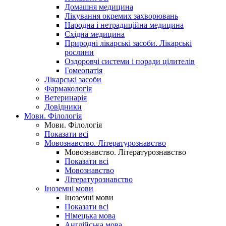
Домашня медицина
Лікування окремих захворювань
Народна і нетрадиційна медицина
Східна медицина
Природні лікарські засоби. Лікарські
рослини
Оздоровчі системи і поради цілителів
Гомеопатія
Лікарські засоби
Фармакологія
Ветеринарія
Довідники
Мови. Філологія
Мови. Філологія
Показати всі
Мовознавство. Літературознавство
Мовознавство. Літературознавство
Показати всі
Мовознавство
Літературознавство
Іноземні мови
Іноземні мови
Показати всі
Німецька мова
Англійська мова