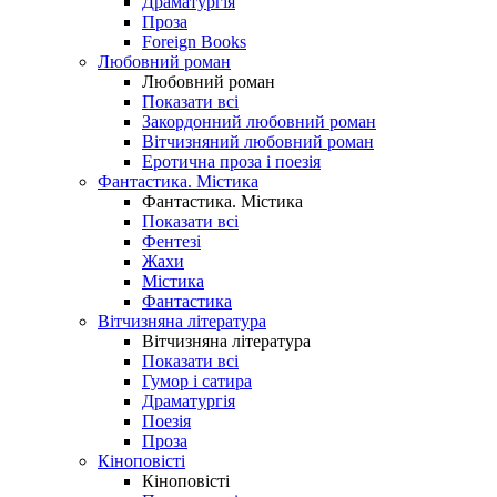
Драматургія
Проза
Foreign Books
Любовний роман
Любовний роман
Показати всі
Закордонний любовний роман
Вітчизняний любовний роман
Еротична проза і поезія
Фантастика. Містика
Фантастика. Містика
Показати всі
Фентезі
Жахи
Містика
Фантастика
Вітчизняна література
Вітчизняна література
Показати всі
Гумор і сатира
Драматургія
Поезія
Проза
Кіноповісті
Кіноповісті