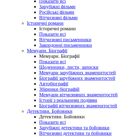
Показати всі
Зарубіжні фільми
Російські фільми
Вітчизняні фільми
Історичні романи
Історичні романи
Показати всі
Вітчизняні письменники
Закордонні письменники
Мемуари. Біографії
Мемуари. Біографії
Показати всі
Щоденники, листи, записки
Мемуари зарубіжних знаменитостей
Біографії зарубіжних знаменитостей
Автобіографії
Збірники біографій
Мемуари вітчизняних знаменитостей
Історії з реальними подіями
Біографії вітчизняних знаменитостей
Детективи. Бойовики
Детективи. Бойовики
Показати всі
Зарубіжні детективи та бойовики
Вітчизняні детективи та бойовики