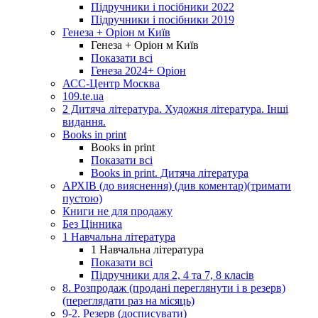
Підручники і посібники 2022
Підручники і посібники 2019
Генеза + Оріон м Київ
Генеза + Оріон м Київ
Показати всі
Генеза 2024+ Оріон
АСС-Центр Москва
109.te.ua
2 Дитяча література. Художня література. Інші
видання.
Books in print
Books in print
Показати всі
Books in print. Дитяча література
АРХІВ (до вияснення) (див коментар)(тримати
пустою)
Книги не для продажу
Без Цінника
1 Навчальна література
1 Навчальна література
Показати всі
Підручники для 2, 4 та 7, 8 класів
8. Розпродаж (продані переглянути і в резерв)
(переглядати раз на місяць)
9-2. Резерв (досписувати)