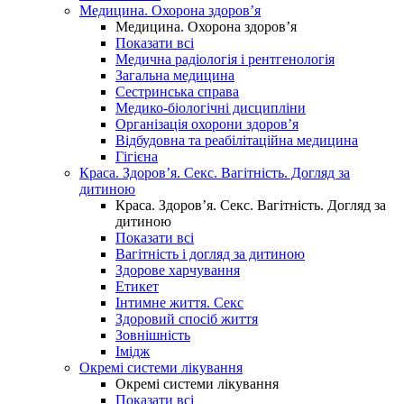
Медицина. Охорона здоров’я
Медицина. Охорона здоров’я
Показати всі
Медична радіологія і рентгенологія
Загальна медицина
Сестринська справа
Медико-біологічні дисципліни
Організація охорони здоров’я
Відбудовна та реабілітаційна медицина
Гігієна
Краса. Здоров’я. Секс. Вагітність. Догляд за
дитиною
Краса. Здоров’я. Секс. Вагітність. Догляд за
дитиною
Показати всі
Вагітність і догляд за дитиною
Здорове харчування
Етикет
Інтимне життя. Секс
Здоровий спосіб життя
Зовнішність
Імідж
Окремі системи лікування
Окремі системи лікування
Показати всі