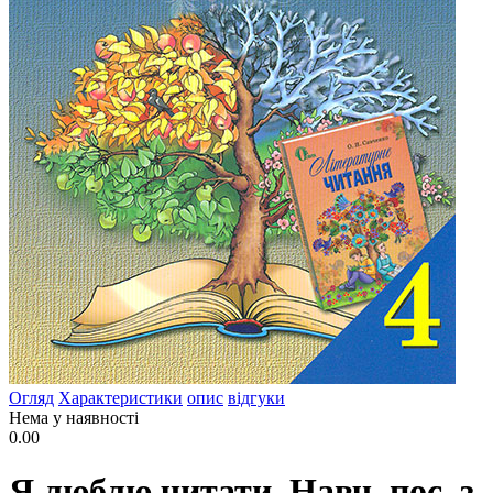
Огляд
Характеристики
опис
відгуки
Нема у наявності
0.00
Я люблю читати. Навч. пос. з