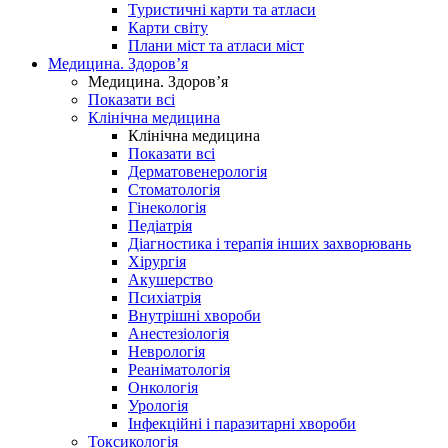
Туристичні карти та атласи
Карти світу
Плани міст та атласи міст
Медицина. Здоров’я
Медицина. Здоров’я
Показати всі
Клінічна медицина
Клінічна медицина
Показати всі
Дерматовенерологія
Стоматологія
Гінекологія
Педіатрія
Діагностика і терапія інших захворювань
Хірургія
Акушерство
Психіатрія
Внутрішні хвороби
Анестезіологія
Неврологія
Реаніматологія
Онкологія
Урологія
Інфекційні і паразитарні хвороби
Токсикологія