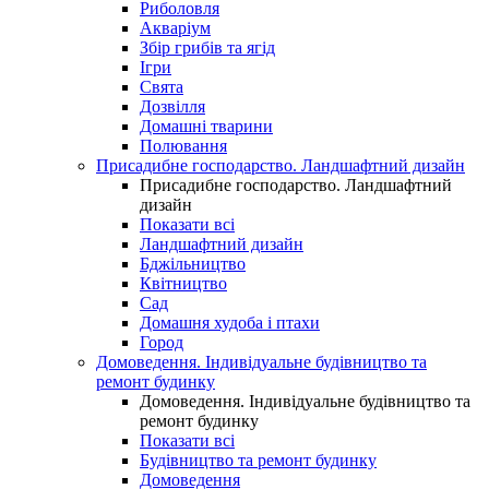
Риболовля
Акваріум
Збір грибів та ягід
Ігри
Свята
Дозвілля
Домашні тварини
Полювання
Присадибне господарство. Ландшафтний дизайн
Присадибне господарство. Ландшафтний
дизайн
Показати всі
Ландшафтний дизайн
Бджільництво
Квітництво
Сад
Домашня худоба і птахи
Город
Домоведення. Індивідуальне будівництво та
ремонт будинку
Домоведення. Індивідуальне будівництво та
ремонт будинку
Показати всі
Будівництво та ремонт будинку
Домоведення