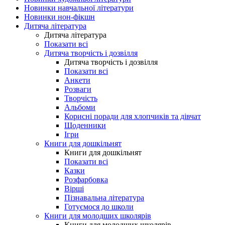
Новинки навчальної літератури
Новинки нон-фікшн
Дитяча література
Дитяча література
Показати всі
Дитяча творчість і дозвілля
Дитяча творчість і дозвілля
Показати всі
Анкети
Розваги
Творчість
Альбоми
Корисні поради для хлопчиків та дівчат
Щоденники
Ігри
Книги для дошкільнят
Книги для дошкільнят
Показати всі
Казки
Розфарбовка
Вірші
Пізнавальна література
Готуємося до школи
Книги для молодших школярів
Книги для молодших школярів