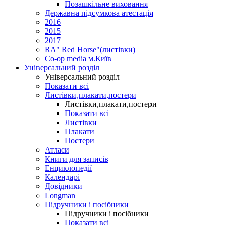
Позашкільне виховання
Державна підсумкова атестація
2016
2015
2017
RA" Red Horse"(листівки)
Co-op media м.Київ
Універсальний розділ
Універсальний розділ
Показати всі
Листівки,плакати,постери
Листівки,плакати,постери
Показати всі
Листівки
Плакати
Постери
Атласи
Книги для записів
Енциклопедії
Календарі
Довідники
Longman
Підручники і посібники
Підручники і посібники
Показати всі