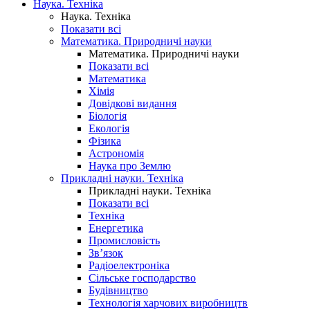
Наука. Техніка
Наука. Техніка
Показати всі
Математика. Природничі науки
Математика. Природничі науки
Показати всі
Математика
Хімія
Довідкові видання
Біологія
Екологія
Фізика
Астрономія
Наука про Землю
Прикладні науки. Техніка
Прикладні науки. Техніка
Показати всі
Техніка
Енергетика
Промисловість
Зв’язок
Радіоелектроніка
Сільське господарство
Будівництво
Технологія харчових виробництв