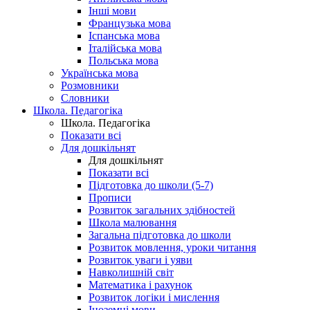
Інші мови
Французька мова
Іспанська мова
Італійська мова
Польська мова
Українська мова
Розмовники
Словники
Школа. Педагогіка
Школа. Педагогіка
Показати всі
Для дошкільнят
Для дошкільнят
Показати всі
Підготовка до школи (5-7)
Прописи
Розвиток загальних здібностей
Школа малювання
Загальна підготовка до школи
Розвиток мовлення, уроки читання
Розвиток уваги і уяви
Навколишній світ
Математика і рахунок
Розвиток логіки і мислення
Іноземні мови