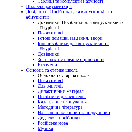
Таблиці та комплекти наочності
Шкільна документація
Довідники. Посібники для випускників та
абітурієнтів
Довідники. Посібники для випускників та
абітурієнтів
Показати всі
Готові домашні завдання. Твори
Інші посібники для випускників та
абітурієнтів
Довідники
Зовнішнє незалежне оцінювання
Екзамени
Основна та старша школа
Основна та старша школа
Показати всі
Для вчителів
Дидактичний матеріал
Посібники для вчителів
Календарне планування
Методична література
Навчальні посібники та підручники
Додаткові посібники
Російська мова
Музика