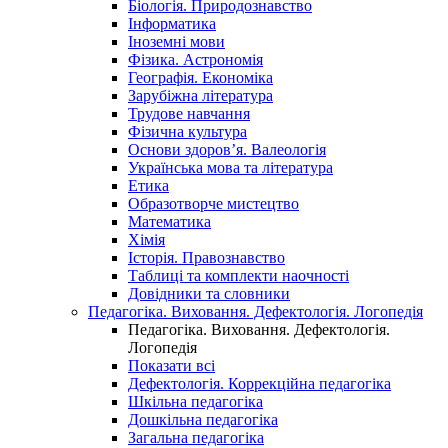
Біологія. Природознавство
Інформатика
Іноземні мови
Фізика. Астрономія
Географія. Економіка
Зарубіжна література
Трудове навчання
Фізична культура
Основи здоров’я. Валеологія
Українська мова та література
Етика
Образотворче мистецтво
Математика
Хімія
Історія. Правознавство
Таблиці та комплекти наочності
Довідники та словники
Педагогіка. Виховання. Дефектологія. Логопедія
Педагогіка. Виховання. Дефектологія.
Логопедія
Показати всі
Дефектологія. Коррекційна педагогіка
Шкільна педагогіка
Дошкільна педагогіка
Загальна педагогіка