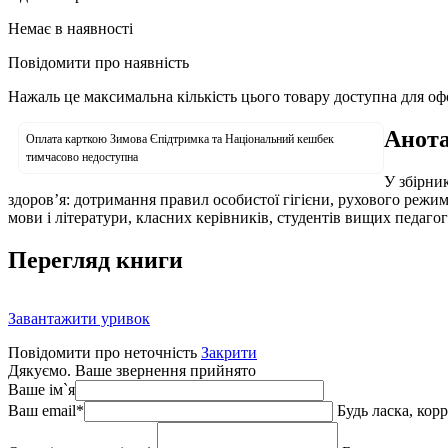
Немає в наявності
Повідомити про наявність
Нажаль це максимальна кількість цього товару доступна для о
Анота
Оплата карткою Зимова Єпідтримка та Національний кешбек
тимчасово недоступна
У збірник
здоров’я: дотримання правил особистої гігієни, рухового режиму
мови і літератури, класних керівників, студентів вищих педаго
Перегляд книги
Завантажити уривок
Повідомити про неточність
Закрити
Дякуємо. Ваше звернення прийнято
Ваше ім`я
Ваш email
*
Будь ласка, кор