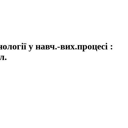
логії у навч.-вих.процесі :
л.