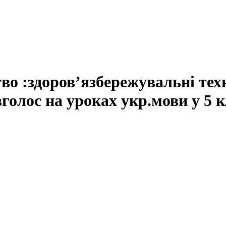
о :здоров’язбережувальні техно
вголос на уроках укр.мови у 5 к