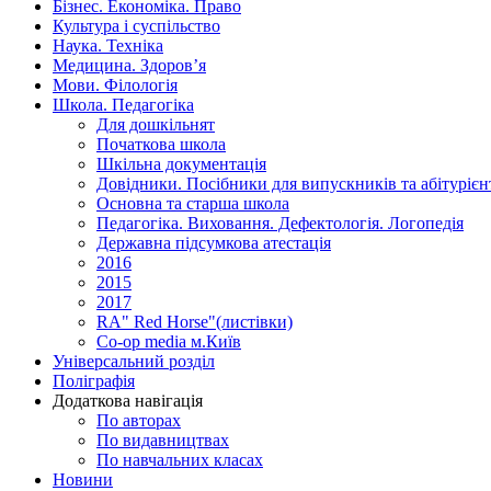
Бізнес. Економіка. Право
Культура і суспільство
Наука. Техніка
Медицина. Здоров’я
Мови. Філологія
Школа. Педагогіка
Для дошкільнят
Початкова школа
Шкільна документація
Довідники. Посібники для випускників та абітурієн
Основна та старша школа
Педагогіка. Виховання. Дефектологія. Логопедія
Державна підсумкова атестація
2016
2015
2017
RA" Red Horse"(листівки)
Co-op media м.Київ
Універсальний розділ
Поліграфія
Додаткова навігація
По авторах
По видавництвах
По навчальних класах
Новини