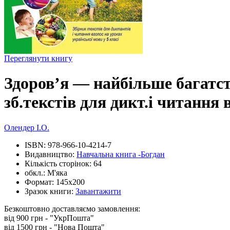
Переглянути книгу
Здоров’я — найбільше багатств
зб.текстів для дикт.і читання 
Олендер І.О.
ISBN:
978-966-10-4214-7
Видавництво:
Навчальна книга -Богдан
Кількість сторінок:
64
обкл.:
М'яка
Формат:
145х200
Зразок книги:
Завантажити
Безкоштовно доставляємо замовлення:
від 900 грн - "УкрПошта"
від 1500 грн - "Нова Пошта"