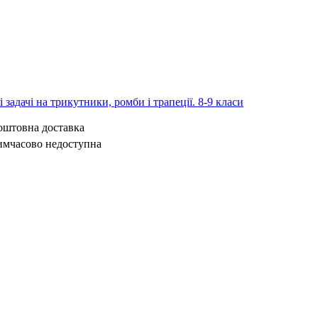
 задачі на трикутники, ромби і трапеції. 8-9 класи
коштовна доставка
имчасово недоступна