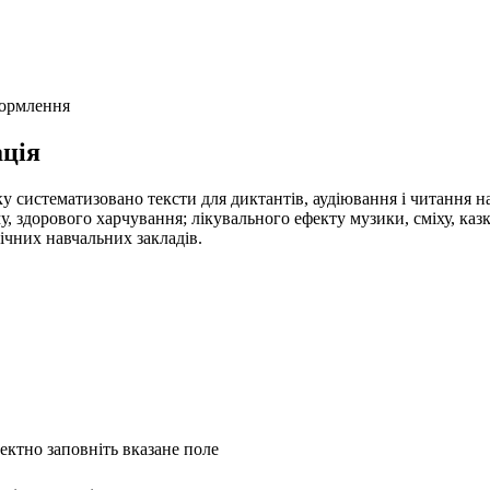
формлення
ція
у систематизовано тексти для диктантів, аудіювання і читання на
, здорового харчування; лікувального ефекту музики, сміху, казк
гічних навчальних закладів.
ректно заповніть вказане поле