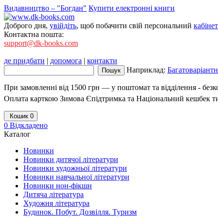
Видавництво – "Богдан"
Купити електронні книги
Доброго дня,
увійдіть
, щоб побачити свій персональний
кабінет
Контактна пошта:
support@dk-books.com
де придбати
|
допомога
|
контакти
Наприклад:
Багатоваріантні
При замовленні від 1500 грн — у поштомат та відділення - без
Оплата карткою Зимова Єпідтримка та Національний кешбек т
Кошик
0
0
Відкладено
Каталог
Новинки
Новинки дитячої літератури
Новинки художньої літератури
Новинки навчальної літератури
Новинки нон-фікшн
Дитяча література
Художня література
Будинок. Побут. Дозвілля. Туризм