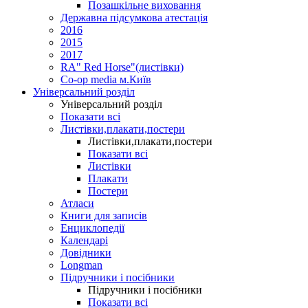
Позашкільне виховання
Державна підсумкова атестація
2016
2015
2017
RA" Red Horse"(листівки)
Co-op media м.Київ
Універсальний розділ
Універсальний розділ
Показати всі
Листівки,плакати,постери
Листівки,плакати,постери
Показати всі
Листівки
Плакати
Постери
Атласи
Книги для записів
Енциклопедії
Календарі
Довідники
Longman
Підручники і посібники
Підручники і посібники
Показати всі