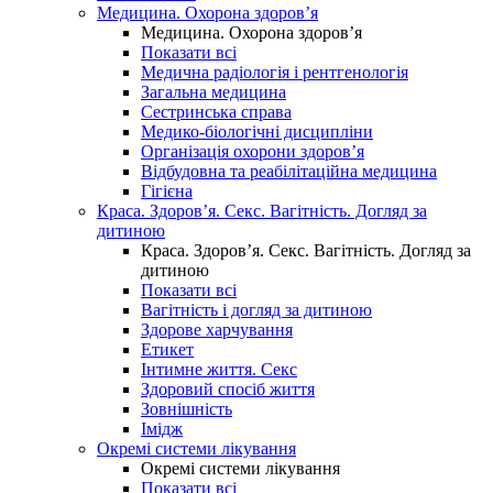
Медицина. Охорона здоров’я
Медицина. Охорона здоров’я
Показати всі
Медична радіологія і рентгенологія
Загальна медицина
Сестринська справа
Медико-біологічні дисципліни
Організація охорони здоров’я
Відбудовна та реабілітаційна медицина
Гігієна
Краса. Здоров’я. Секс. Вагітність. Догляд за
дитиною
Краса. Здоров’я. Секс. Вагітність. Догляд за
дитиною
Показати всі
Вагітність і догляд за дитиною
Здорове харчування
Етикет
Інтимне життя. Секс
Здоровий спосіб життя
Зовнішність
Імідж
Окремі системи лікування
Окремі системи лікування
Показати всі