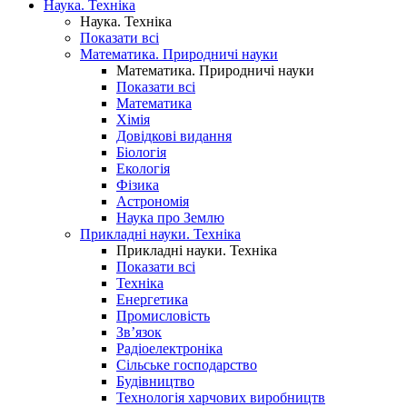
Наука. Техніка
Наука. Техніка
Показати всі
Математика. Природничі науки
Математика. Природничі науки
Показати всі
Математика
Хімія
Довідкові видання
Біологія
Екологія
Фізика
Астрономія
Наука про Землю
Прикладні науки. Техніка
Прикладні науки. Техніка
Показати всі
Техніка
Енергетика
Промисловість
Зв’язок
Радіоелектроніка
Сільське господарство
Будівництво
Технологія харчових виробництв