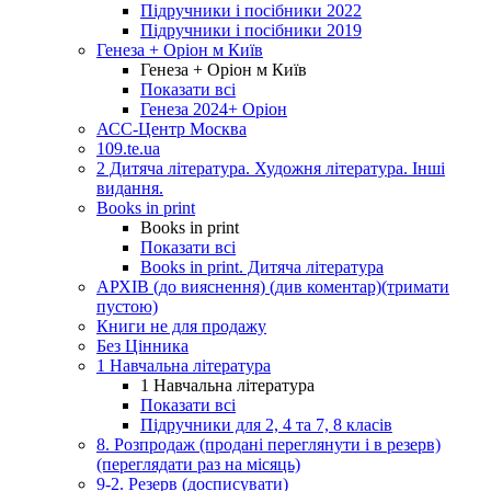
Підручники і посібники 2022
Підручники і посібники 2019
Генеза + Оріон м Київ
Генеза + Оріон м Київ
Показати всі
Генеза 2024+ Оріон
АСС-Центр Москва
109.te.ua
2 Дитяча література. Художня література. Інші
видання.
Books in print
Books in print
Показати всі
Books in print. Дитяча література
АРХІВ (до вияснення) (див коментар)(тримати
пустою)
Книги не для продажу
Без Цінника
1 Навчальна література
1 Навчальна література
Показати всі
Підручники для 2, 4 та 7, 8 класів
8. Розпродаж (продані переглянути і в резерв)
(переглядати раз на місяць)
9-2. Резерв (досписувати)