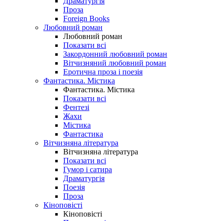
Драматургія
Проза
Foreign Books
Любовний роман
Любовний роман
Показати всі
Закордонний любовний роман
Вітчизняний любовний роман
Еротична проза і поезія
Фантастика. Містика
Фантастика. Містика
Показати всі
Фентезі
Жахи
Містика
Фантастика
Вітчизняна література
Вітчизняна література
Показати всі
Гумор і сатира
Драматургія
Поезія
Проза
Кіноповісті
Кіноповісті