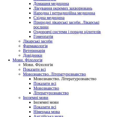
Домашня медицина
Лікування окремих захворювань
Народна і нетрадиційна медицина
Східна медицина
Природні лікарські засоби. Лікарські
рослини
Оздоровчі системи і поради цілителів
Гомеопатія
Лікарські засоби
Фармакологія
Ветеринарія
Довідники
Мови. Філологія
Мови. Філологія
Показати всі
Мовознавство. Літературознавство
Мовознавство. Літературознавство
Показати всі
Мовознавство
Літературознавство
Іноземні мови
Іноземні мови
Показати всі
Німецька мова
Англійська мова