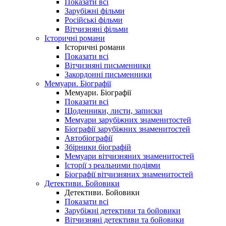
Показати всі
Зарубіжні фільми
Російські фільми
Вітчизняні фільми
Історичні романи
Історичні романи
Показати всі
Вітчизняні письменники
Закордонні письменники
Мемуари. Біографії
Мемуари. Біографії
Показати всі
Щоденники, листи, записки
Мемуари зарубіжних знаменитостей
Біографії зарубіжних знаменитостей
Автобіографії
Збірники біографій
Мемуари вітчизняних знаменитостей
Історії з реальними подіями
Біографії вітчизняних знаменитостей
Детективи. Бойовики
Детективи. Бойовики
Показати всі
Зарубіжні детективи та бойовики
Вітчизняні детективи та бойовики