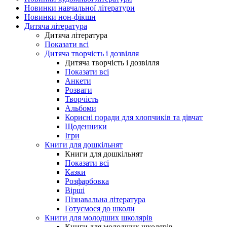
Новинки навчальної літератури
Новинки нон-фікшн
Дитяча література
Дитяча література
Показати всі
Дитяча творчість і дозвілля
Дитяча творчість і дозвілля
Показати всі
Анкети
Розваги
Творчість
Альбоми
Корисні поради для хлопчиків та дівчат
Щоденники
Ігри
Книги для дошкільнят
Книги для дошкільнят
Показати всі
Казки
Розфарбовка
Вірші
Пізнавальна література
Готуємося до школи
Книги для молодших школярів
Книги для молодших школярів