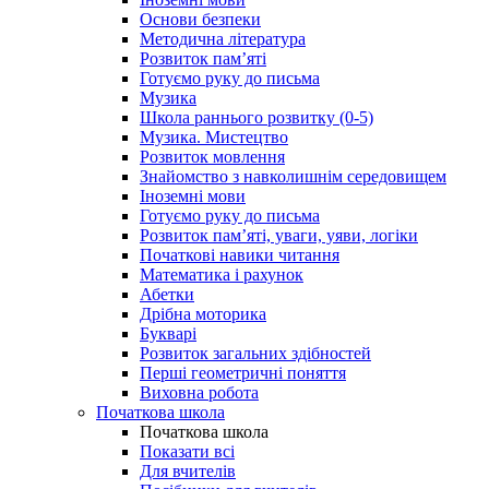
Основи безпеки
Методична література
Розвиток пам’яті
Готуємо руку до письма
Музика
Школа раннього розвитку (0-5)
Музика. Мистецтво
Розвиток мовлення
Знайомство з навколишнім середовищем
Іноземні мови
Готуємо руку до письма
Розвиток пам’яті, уваги, уяви, логіки
Початкові навики читання
Математика і рахунок
Абетки
Дрібна моторика
Букварі
Розвиток загальних здібностей
Перші геометричні поняття
Виховна робота
Початкова школа
Початкова школа
Показати всі
Для вчителів