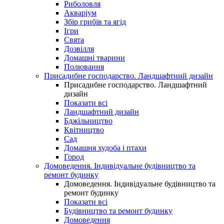
Риболовля
Акваріум
Збір грибів та ягід
Ігри
Свята
Дозвілля
Домашні тварини
Полювання
Присадибне господарство. Ландшафтний дизайн
Присадибне господарство. Ландшафтний
дизайн
Показати всі
Ландшафтний дизайн
Бджільництво
Квітництво
Сад
Домашня худоба і птахи
Город
Домоведення. Індивідуальне будівництво та
ремонт будинку
Домоведення. Індивідуальне будівництво та
ремонт будинку
Показати всі
Будівництво та ремонт будинку
Домоведення