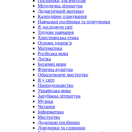
Посібники для вчителів
Методична література
Дидактичний матеріал
Календарне планування
Навчальні посібники та підручники
Я досліджую світ
Трудове навчання
Християнська етика
Основи здоров’я
Математика
Російська мова
Логіка
Іноземні мови
Фізична культура
Образотворче мистецтво
Я у світі
Природознавство
Українська мова
Зарубіжна література
Музика
Читання
Інформатика
Мистецтво
Додаткові посібники
Довідники та словники