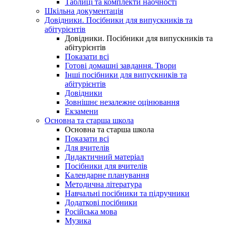
Таблиці та комплекти наочності
Шкільна документація
Довідники. Посібники для випускників та
абітурієнтів
Довідники. Посібники для випускників та
абітурієнтів
Показати всі
Готові домашні завдання. Твори
Інші посібники для випускників та
абітурієнтів
Довідники
Зовнішнє незалежне оцінювання
Екзамени
Основна та старша школа
Основна та старша школа
Показати всі
Для вчителів
Дидактичний матеріал
Посібники для вчителів
Календарне планування
Методична література
Навчальні посібники та підручники
Додаткові посібники
Російська мова
Музика