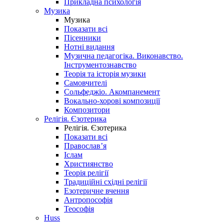
Прикладна психологія
Музика
Музика
Показати всі
Пісенники
Нотні видання
Музична педагогіка. Виконавство.
Інструментознавство
Теорія та історія музики
Самовчителі
Сольфеджіо. Акомпанемент
Вокально-хорові композиції
Композитори
Релігія. Єзотерика
Релігія. Єзотерика
Показати всі
Православ’я
Іслам
Християнство
Теорія релігії
Традиційні східні релігії
Езотеричне вчення
Антропософія
Теософія
Huss