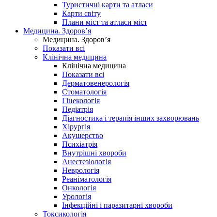
Туристичні карти та атласи
Карти світу
Плани міст та атласи міст
Медицина. Здоров’я
Медицина. Здоров’я
Показати всі
Клінічна медицина
Клінічна медицина
Показати всі
Дерматовенерологія
Стоматологія
Гінекологія
Педіатрія
Діагностика і терапія інших захворювань
Хірургія
Акушерство
Психіатрія
Внутрішні хвороби
Анестезіологія
Неврологія
Реаніматологія
Онкологія
Урологія
Інфекційні і паразитарні хвороби
Токсикологія