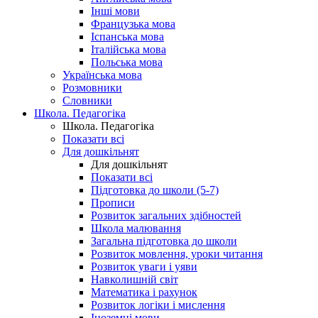
Інші мови
Французька мова
Іспанська мова
Італійська мова
Польська мова
Українська мова
Розмовники
Словники
Школа. Педагогіка
Школа. Педагогіка
Показати всі
Для дошкільнят
Для дошкільнят
Показати всі
Підготовка до школи (5-7)
Прописи
Розвиток загальних здібностей
Школа малювання
Загальна підготовка до школи
Розвиток мовлення, уроки читання
Розвиток уваги і уяви
Навколишній світ
Математика і рахунок
Розвиток логіки і мислення
Іноземні мови