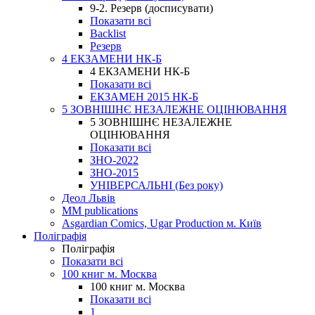
9-2. Резерв (досписувати)
Показати всі
Backlist
Резерв
4 ЕКЗАМЕНИ НК-Б
4 ЕКЗАМЕНИ НК-Б
Показати всі
ЕКЗАМЕН 2015 НК-Б
5 ЗОВНІШНЄ НЕЗАЛЕЖНЕ ОЦІНЮВАННЯ
5 ЗОВНІШНЄ НЕЗАЛЕЖНЕ
ОЦІНЮВАННЯ
Показати всі
ЗНО-2022
ЗНО-2015
УНІВЕРСАЛЬНІ (Без року)
Деол Львів
MM publications
Asgardian Comics, Ugar Production м. Київ
Поліграфія
Поліграфія
Показати всі
100 книг м. Москва
100 книг м. Москва
Показати всі
1