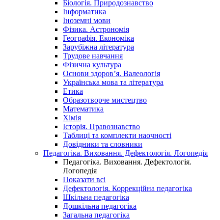
Біологія. Природознавство
Інформатика
Іноземні мови
Фізика. Астрономія
Географія. Економіка
Зарубіжна література
Трудове навчання
Фізична культура
Основи здоров’я. Валеологія
Українська мова та література
Етика
Образотворче мистецтво
Математика
Хімія
Історія. Правознавство
Таблиці та комплекти наочності
Довідники та словники
Педагогіка. Виховання. Дефектологія. Логопедія
Педагогіка. Виховання. Дефектологія.
Логопедія
Показати всі
Дефектологія. Коррекційна педагогіка
Шкільна педагогіка
Дошкільна педагогіка
Загальна педагогіка