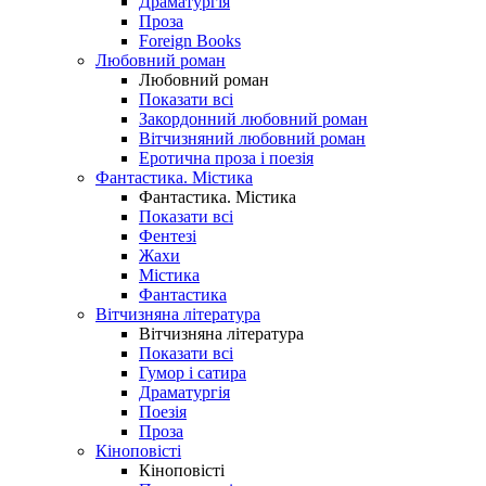
Драматургія
Проза
Foreign Books
Любовний роман
Любовний роман
Показати всі
Закордонний любовний роман
Вітчизняний любовний роман
Еротична проза і поезія
Фантастика. Містика
Фантастика. Містика
Показати всі
Фентезі
Жахи
Містика
Фантастика
Вітчизняна література
Вітчизняна література
Показати всі
Гумор і сатира
Драматургія
Поезія
Проза
Кіноповісті
Кіноповісті