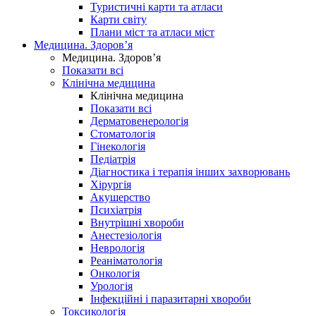
Туристичні карти та атласи
Карти світу
Плани міст та атласи міст
Медицина. Здоров’я
Медицина. Здоров’я
Показати всі
Клінічна медицина
Клінічна медицина
Показати всі
Дерматовенерологія
Стоматологія
Гінекологія
Педіатрія
Діагностика і терапія інших захворювань
Хірургія
Акушерство
Психіатрія
Внутрішні хвороби
Анестезіологія
Неврологія
Реаніматологія
Онкологія
Урологія
Інфекційні і паразитарні хвороби
Токсикологія