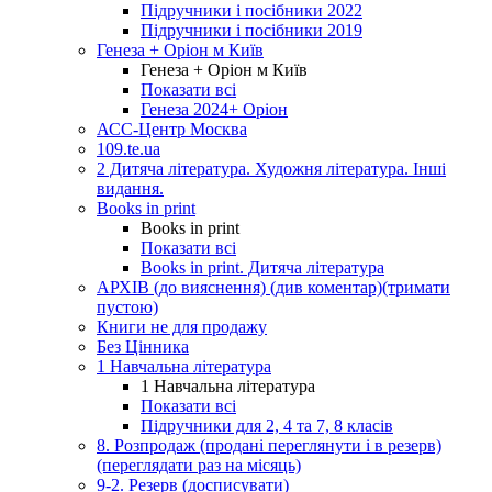
Підручники і посібники 2022
Підручники і посібники 2019
Генеза + Оріон м Київ
Генеза + Оріон м Київ
Показати всі
Генеза 2024+ Оріон
АСС-Центр Москва
109.te.ua
2 Дитяча література. Художня література. Інші
видання.
Books in print
Books in print
Показати всі
Books in print. Дитяча література
АРХІВ (до вияснення) (див коментар)(тримати
пустою)
Книги не для продажу
Без Цінника
1 Навчальна література
1 Навчальна література
Показати всі
Підручники для 2, 4 та 7, 8 класів
8. Розпродаж (продані переглянути і в резерв)
(переглядати раз на місяць)
9-2. Резерв (досписувати)