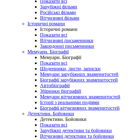
Показати всі
Зарубіжні фільми
Російські фільми
Вітчизняні фільми
Історичні романи
Історичні романи
Показати всі
Вітчизняні письменники
Закордонні письменники
Мемуари. Біографії
Мемуари. Біографії
Показати всі
Щоденники, листи, записки
Мемуари зарубіжних знаменитостей
Біографії зарубіжних знаменитостей
Автобіографії
Збірники біографій
Мемуари вітчизняних знаменитостей
Історії з реальними подіями
Біографії вітчизняних знаменитостей
Детективи. Бойовики
Детективи. Бойовики
Показати всі
Зарубіжні детективи та бойовики
Вітчизняні детективи та бойовики