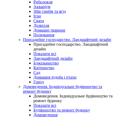
Риболовля
Акваріум
Збір грибів та ягід
Ігри
Свята
Дозвілля
Домашні тварини
Полювання
Присадибне господарство. Ландшафтний дизайн
Присадибне господарство. Ландшафтний
дизайн
Показати всі
Ландшафтний дизайн
Бджільництво
Квітництво
Сад
Домашня худоба і птахи
Город
Домоведення. Індивідуальне будівництво та
ремонт будинку
Домоведення. Індивідуальне будівництво та
ремонт будинку
Показати всі
Будівництво та ремонт будинку
Домоведення