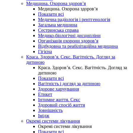
Медицина. Охорона здоров’я
Медицина. Охорона здоров’я
Показати всі
Медична радіологія і рентгенологія
Загальна медицина
Сестринська справа
Медико-біологічні дисципліни
Організація охорони здоров’я
Відбудовна та реабілітаційна медицина
Гігієна
Краса. Здоров’я. Секс. Вагітність. Догляд за
дитиною
Краса. Здоров’я. Секс. Вагітність. Догляд за
дитиною
Показати всі
Вагітність і догляд за дитиною
Здорове харчування
Етикет
Інтимне життя. Секс
Здоровий спосіб життя
Зовнішність
Імідж
Окремі системи лікування
Окремі системи лікування
Показати всі