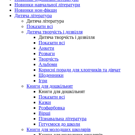
Новинки навчальної літератури
Новинки нон-фікшн
Дитяча література
Дитяча література
Показати всі
Дитяча творчість і дозвілля
Дитяча творчість і дозвілля
Показати всі
Анкети
Розваги
Творчість
Альбоми
Корисні поради для хлопчиків та дівчат
Щоденники
Ігри
Книги для дошкільнят
Книги для дошкільнят
Показати всі
Казки
Розфарбовка
Вірші
Пізнавальна література
Готуємося до школи
Книги для молодших школярів
Книги для молодших школярів