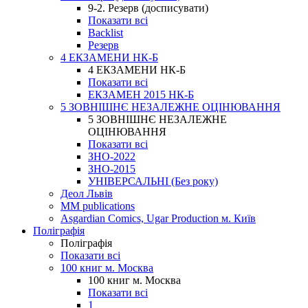
9-2. Резерв (досписувати)
Показати всі
Backlist
Резерв
4 ЕКЗАМЕНИ НК-Б
4 ЕКЗАМЕНИ НК-Б
Показати всі
ЕКЗАМЕН 2015 НК-Б
5 ЗОВНІШНЄ НЕЗАЛЕЖНЕ ОЦІНЮВАННЯ
5 ЗОВНІШНЄ НЕЗАЛЕЖНЕ
ОЦІНЮВАННЯ
Показати всі
ЗНО-2022
ЗНО-2015
УНІВЕРСАЛЬНІ (Без року)
Деол Львів
MM publications
Asgardian Comics, Ugar Production м. Київ
Поліграфія
Поліграфія
Показати всі
100 книг м. Москва
100 книг м. Москва
Показати всі
1