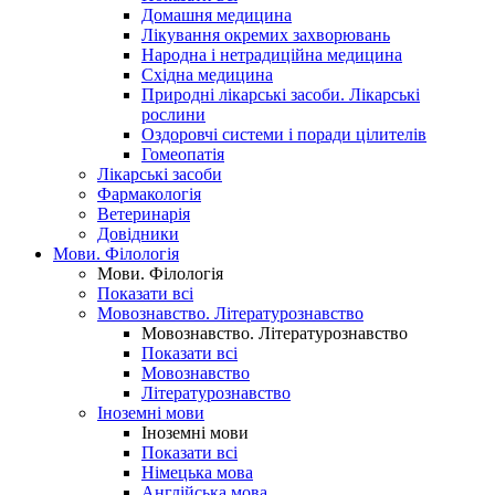
Домашня медицина
Лікування окремих захворювань
Народна і нетрадиційна медицина
Східна медицина
Природні лікарські засоби. Лікарські
рослини
Оздоровчі системи і поради цілителів
Гомеопатія
Лікарські засоби
Фармакологія
Ветеринарія
Довідники
Мови. Філологія
Мови. Філологія
Показати всі
Мовознавство. Літературознавство
Мовознавство. Літературознавство
Показати всі
Мовознавство
Літературознавство
Іноземні мови
Іноземні мови
Показати всі
Німецька мова
Англійська мова