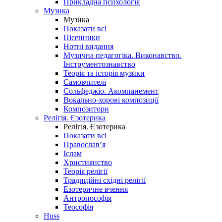
Прикладна психологія
Музика
Музика
Показати всі
Пісенники
Нотні видання
Музична педагогіка. Виконавство.
Інструментознавство
Теорія та історія музики
Самовчителі
Сольфеджіо. Акомпанемент
Вокально-хорові композиції
Композитори
Релігія. Єзотерика
Релігія. Єзотерика
Показати всі
Православ’я
Іслам
Християнство
Теорія релігії
Традиційні східні релігії
Езотеричне вчення
Антропософія
Теософія
Huss