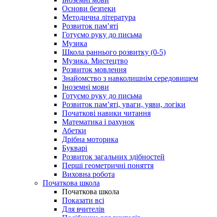
Основи безпеки
Методична література
Розвиток пам’яті
Готуємо руку до письма
Музика
Школа раннього розвитку (0-5)
Музика. Мистецтво
Розвиток мовлення
Знайомство з навколишнім середовищем
Іноземні мови
Готуємо руку до письма
Розвиток пам’яті, уваги, уяви, логіки
Початкові навики читання
Математика і рахунок
Абетки
Дрібна моторика
Букварі
Розвиток загальних здібностей
Перші геометричні поняття
Виховна робота
Початкова школа
Початкова школа
Показати всі
Для вчителів