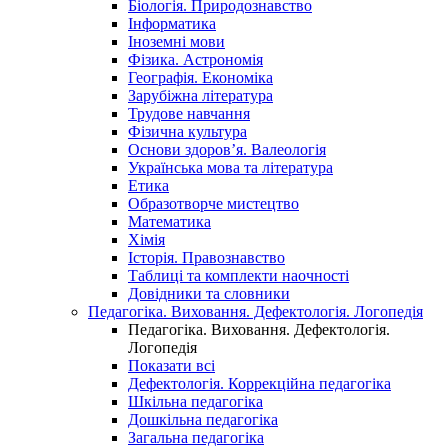
Біологія. Природознавство
Інформатика
Іноземні мови
Фізика. Астрономія
Географія. Економіка
Зарубіжна література
Трудове навчання
Фізична культура
Основи здоров’я. Валеологія
Українська мова та література
Етика
Образотворче мистецтво
Математика
Хімія
Історія. Правознавство
Таблиці та комплекти наочності
Довідники та словники
Педагогіка. Виховання. Дефектологія. Логопедія
Педагогіка. Виховання. Дефектологія.
Логопедія
Показати всі
Дефектологія. Коррекційна педагогіка
Шкільна педагогіка
Дошкільна педагогіка
Загальна педагогіка