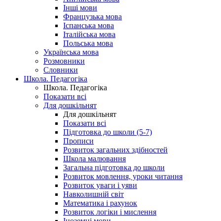
Інші мови
Французька мова
Іспанська мова
Італійська мова
Польська мова
Українська мова
Розмовники
Словники
Школа. Педагогіка
Школа. Педагогіка
Показати всі
Для дошкільнят
Для дошкільнят
Показати всі
Підготовка до школи (5-7)
Прописи
Розвиток загальних здібностей
Школа малювання
Загальна підготовка до школи
Розвиток мовлення, уроки читання
Розвиток уваги і уяви
Навколишній світ
Математика і рахунок
Розвиток логіки і мислення
Іноземні мови