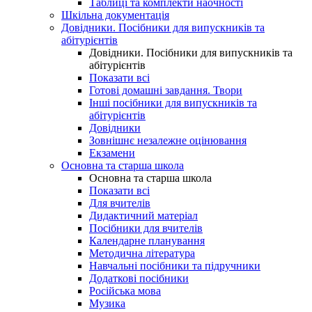
Таблиці та комплекти наочності
Шкільна документація
Довідники. Посібники для випускників та
абітурієнтів
Довідники. Посібники для випускників та
абітурієнтів
Показати всі
Готові домашні завдання. Твори
Інші посібники для випускників та
абітурієнтів
Довідники
Зовнішнє незалежне оцінювання
Екзамени
Основна та старша школа
Основна та старша школа
Показати всі
Для вчителів
Дидактичний матеріал
Посібники для вчителів
Календарне планування
Методична література
Навчальні посібники та підручники
Додаткові посібники
Російська мова
Музика