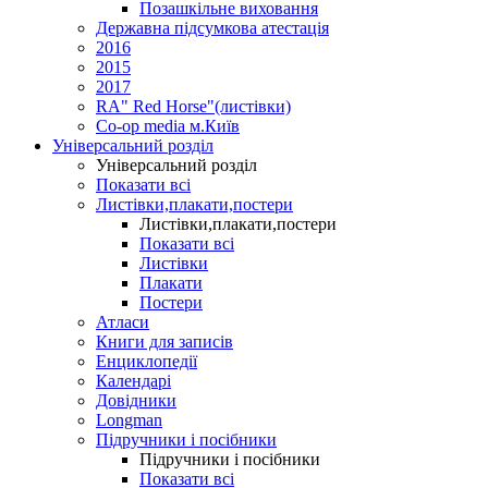
Позашкільне виховання
Державна підсумкова атестація
2016
2015
2017
RA" Red Horse"(листівки)
Co-op media м.Київ
Універсальний розділ
Універсальний розділ
Показати всі
Листівки,плакати,постери
Листівки,плакати,постери
Показати всі
Листівки
Плакати
Постери
Атласи
Книги для записів
Енциклопедії
Календарі
Довідники
Longman
Підручники і посібники
Підручники і посібники
Показати всі