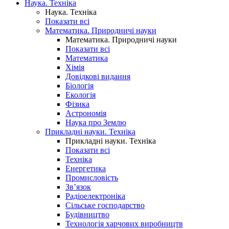
Наука. Техніка
Наука. Техніка
Показати всі
Математика. Природничі науки
Математика. Природничі науки
Показати всі
Математика
Хімія
Довідкові видання
Біологія
Екологія
Фізика
Астрономія
Наука про Землю
Прикладні науки. Техніка
Прикладні науки. Техніка
Показати всі
Техніка
Енергетика
Промисловість
Зв’язок
Радіоелектроніка
Сільське господарство
Будівництво
Технологія харчових виробництв