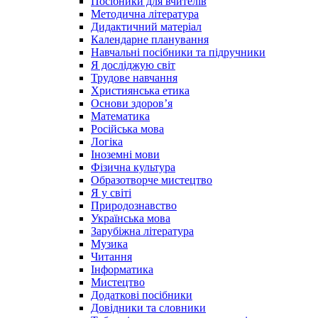
Посібники для вчителів
Методична література
Дидактичний матеріал
Календарне планування
Навчальні посібники та підручники
Я досліджую світ
Трудове навчання
Християнська етика
Основи здоров’я
Математика
Російська мова
Логіка
Іноземні мови
Фізична культура
Образотворче мистецтво
Я у світі
Природознавство
Українська мова
Зарубіжна література
Музика
Читання
Інформатика
Мистецтво
Додаткові посібники
Довідники та словники