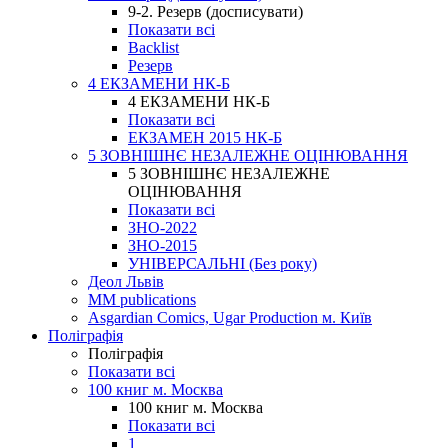
9-2. Резерв (досписувати)
Показати всі
Backlist
Резерв
4 ЕКЗАМЕНИ НК-Б
4 ЕКЗАМЕНИ НК-Б
Показати всі
ЕКЗАМЕН 2015 НК-Б
5 ЗОВНІШНЄ НЕЗАЛЕЖНЕ ОЦІНЮВАННЯ
5 ЗОВНІШНЄ НЕЗАЛЕЖНЕ
ОЦІНЮВАННЯ
Показати всі
ЗНО-2022
ЗНО-2015
УНІВЕРСАЛЬНІ (Без року)
Деол Львів
MM publications
Asgardian Comics, Ugar Production м. Київ
Поліграфія
Поліграфія
Показати всі
100 книг м. Москва
100 книг м. Москва
Показати всі
1