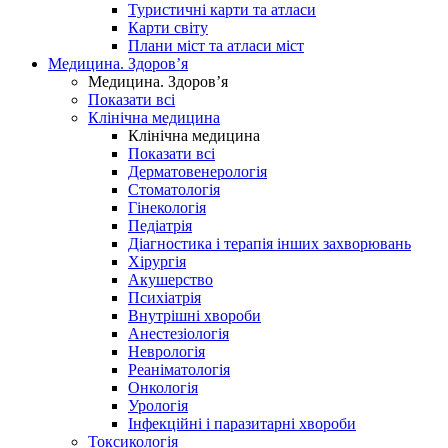
Туристичні карти та атласи
Карти світу
Плани міст та атласи міст
Медицина. Здоров’я
Медицина. Здоров’я
Показати всі
Клінічна медицина
Клінічна медицина
Показати всі
Дерматовенерологія
Стоматологія
Гінекологія
Педіатрія
Діагностика і терапія інших захворювань
Хірургія
Акушерство
Психіатрія
Внутрішні хвороби
Анестезіологія
Неврологія
Реаніматологія
Онкологія
Урологія
Інфекційні і паразитарні хвороби
Токсикологія