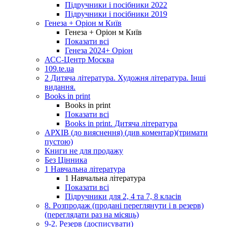
Підручники і посібники 2022
Підручники і посібники 2019
Генеза + Оріон м Київ
Генеза + Оріон м Київ
Показати всі
Генеза 2024+ Оріон
АСС-Центр Москва
109.te.ua
2 Дитяча література. Художня література. Інші
видання.
Books in print
Books in print
Показати всі
Books in print. Дитяча література
АРХІВ (до вияснення) (див коментар)(тримати
пустою)
Книги не для продажу
Без Цінника
1 Навчальна література
1 Навчальна література
Показати всі
Підручники для 2, 4 та 7, 8 класів
8. Розпродаж (продані переглянути і в резерв)
(переглядати раз на місяць)
9-2. Резерв (досписувати)