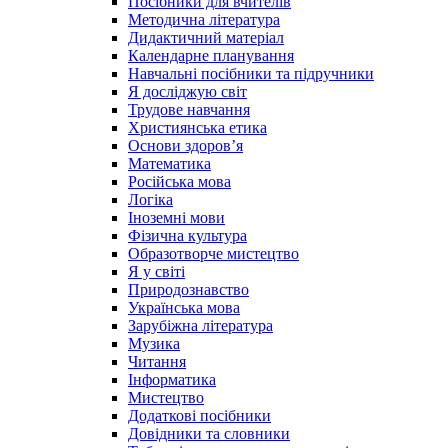
Посібники для вчителів
Методична література
Дидактичний матеріал
Календарне планування
Навчальні посібники та підручники
Я досліджую світ
Трудове навчання
Християнська етика
Основи здоров’я
Математика
Російська мова
Логіка
Іноземні мови
Фізична культура
Образотворче мистецтво
Я у світі
Природознавство
Українська мова
Зарубіжна література
Музика
Читання
Інформатика
Мистецтво
Додаткові посібники
Довідники та словники