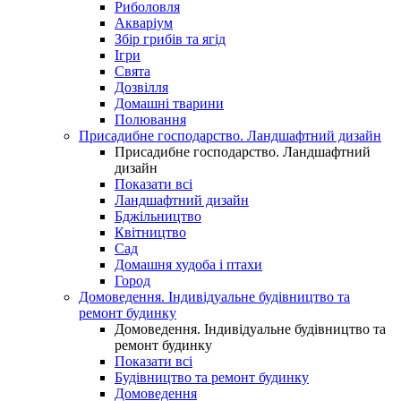
Риболовля
Акваріум
Збір грибів та ягід
Ігри
Свята
Дозвілля
Домашні тварини
Полювання
Присадибне господарство. Ландшафтний дизайн
Присадибне господарство. Ландшафтний
дизайн
Показати всі
Ландшафтний дизайн
Бджільництво
Квітництво
Сад
Домашня худоба і птахи
Город
Домоведення. Індивідуальне будівництво та
ремонт будинку
Домоведення. Індивідуальне будівництво та
ремонт будинку
Показати всі
Будівництво та ремонт будинку
Домоведення