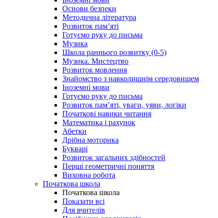
Основи безпеки
Методична література
Розвиток пам’яті
Готуємо руку до письма
Музика
Школа раннього розвитку (0-5)
Музика. Мистецтво
Розвиток мовлення
Знайомство з навколишнім середовищем
Іноземні мови
Готуємо руку до письма
Розвиток пам’яті, уваги, уяви, логіки
Початкові навики читання
Математика і рахунок
Абетки
Дрібна моторика
Букварі
Розвиток загальних здібностей
Перші геометричні поняття
Виховна робота
Початкова школа
Початкова школа
Показати всі
Для вчителів