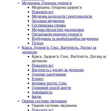
Медицина. Охорона здоров’я
Медицина. Охорона здоров’я
Показати всі
Медична радіологія і рентгенологія
Загальна медицина
Сестринська справа
Медико-біологічні дисципліни
Організація охорони здоров’я
Відбудовна та реабілітаційна медицина
Гігієна
Краса. Здоров’я. Секс. Вагітність. Догляд за
дитиною
Краса. Здоров’я. Секс. Вагітність. Догляд за
дитиною
Показати всі
Вагітність і догляд за дитиною
Здорове харчування
Етикет
Інтимне життя. Секс
Здоровий спосіб життя
Зовнішність
Імідж
Окремі системи лікування
Окремі системи лікування
Показати всі