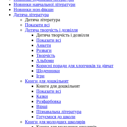
Новинки навчальної літератури
Новинки нон-фікшн
Дитяча література
Дитяча література
Показати всі
Дитяча творчість і дозвілля
Дитяча творчість і дозвілля
Показати всі
Анкети
Розваги
Творчість
Альбоми
Корисні поради для хлопчиків та дівчат
Щоденники
Ігри
Книги для дошкільнят
Книги для дошкільнят
Показати всі
Казки
Розфарбовка
Вірші
Пізнавальна література
Готуємося до школи
Книги для молодших школярів
Книги для молодших школярів