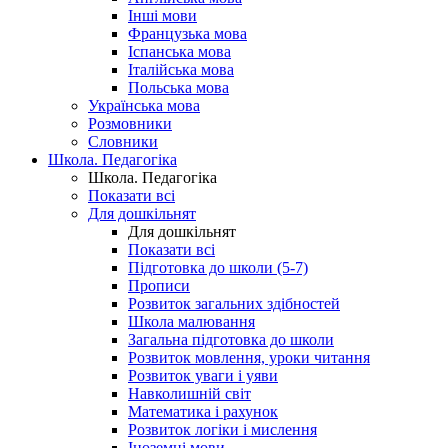
Інші мови
Французька мова
Іспанська мова
Італійська мова
Польська мова
Українська мова
Розмовники
Словники
Школа. Педагогіка
Школа. Педагогіка
Показати всі
Для дошкільнят
Для дошкільнят
Показати всі
Підготовка до школи (5-7)
Прописи
Розвиток загальних здібностей
Школа малювання
Загальна підготовка до школи
Розвиток мовлення, уроки читання
Розвиток уваги і уяви
Навколишній світ
Математика і рахунок
Розвиток логіки і мислення
Іноземні мови