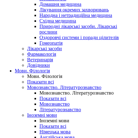
Домашня медицина
Лікування окремих захворювань
Народна і нетрадиційна медицина
Східна медицина
Природні лікарські засоби. Лікарські
рослини
Оздоровчі системи і поради цілителів
Гомеопатія
Лікарські засоби
Фармакологія
Ветеринарія
Довідники
Мови. Філологія
Мови. Філологія
Показати всі
Мовознавство. Літературознавство
Мовознавство. Літературознавство
Показати всі
Мовознавство
Літературознавство
Іноземні мови
Іноземні мови
Показати всі
Німецька мова
Англійська мова