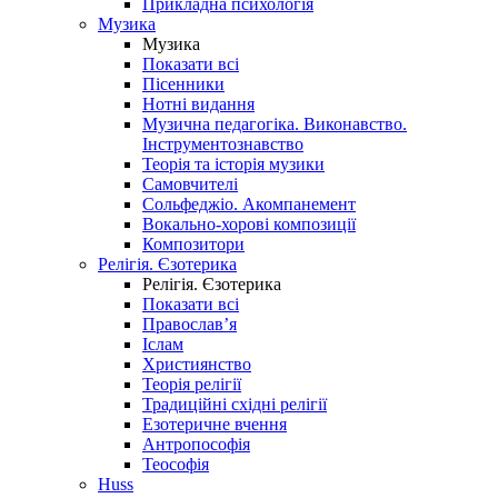
Прикладна психологія
Музика
Музика
Показати всі
Пісенники
Нотні видання
Музична педагогіка. Виконавство.
Інструментознавство
Теорія та історія музики
Самовчителі
Сольфеджіо. Акомпанемент
Вокально-хорові композиції
Композитори
Релігія. Єзотерика
Релігія. Єзотерика
Показати всі
Православ’я
Іслам
Християнство
Теорія релігії
Традиційні східні релігії
Езотеричне вчення
Антропософія
Теософія
Huss