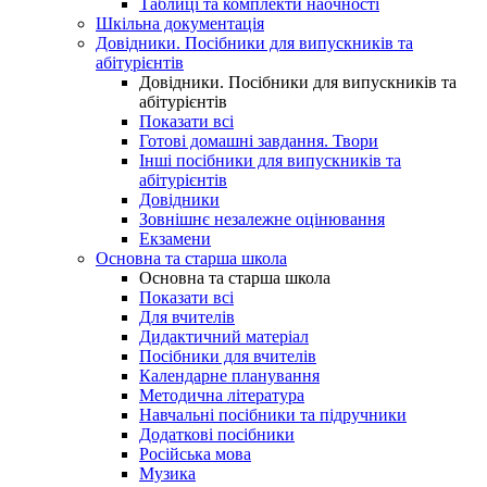
Таблиці та комплекти наочності
Шкільна документація
Довідники. Посібники для випускників та
абітурієнтів
Довідники. Посібники для випускників та
абітурієнтів
Показати всі
Готові домашні завдання. Твори
Інші посібники для випускників та
абітурієнтів
Довідники
Зовнішнє незалежне оцінювання
Екзамени
Основна та старша школа
Основна та старша школа
Показати всі
Для вчителів
Дидактичний матеріал
Посібники для вчителів
Календарне планування
Методична література
Навчальні посібники та підручники
Додаткові посібники
Російська мова
Музика