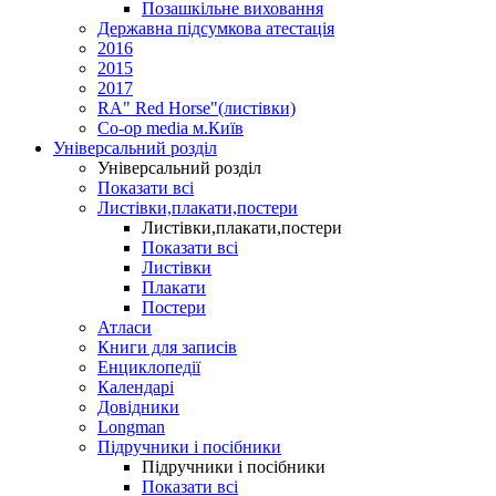
Позашкільне виховання
Державна підсумкова атестація
2016
2015
2017
RA" Red Horse"(листівки)
Co-op media м.Київ
Універсальний розділ
Універсальний розділ
Показати всі
Листівки,плакати,постери
Листівки,плакати,постери
Показати всі
Листівки
Плакати
Постери
Атласи
Книги для записів
Енциклопедії
Календарі
Довідники
Longman
Підручники і посібники
Підручники і посібники
Показати всі