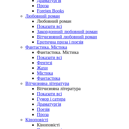
Драматургія
Проза
Foreign Books
Любовний роман
Любовний роман
Показати всі
Закордонний любовний роман
Вітчизняний любовний роман
Еротична проза і поезія
Фантастика. Містика
Фантастика. Містика
Показати всі
Фентезі
Жахи
Містика
Фантастика
Вітчизняна література
Вітчизняна література
Показати всі
Гумор і сатира
Драматургія
Поезія
Проза
Кіноповісті
Кіноповісті