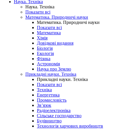
Наука. Техніка
Наука. Техніка
Показати всі
Математика. Природничі науки
Математика. Природничі науки
Показати всі
Математика
Хімія
Довідкові видання
Біологія
Екологія
Фізика
Астрономія
Наука про Землю
Прикладні науки. Техніка
Прикладні науки. Техніка
Показати всі
Техніка
Енергетика
Промисловість
Зв’язок
Радіоелектроніка
Сільське господарство
Будівництво
Технологія харчових виробництв