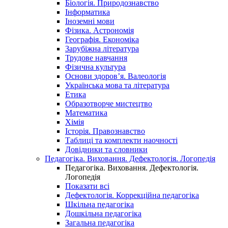
Біологія. Природознавство
Інформатика
Іноземні мови
Фізика. Астрономія
Географія. Економіка
Зарубіжна література
Трудове навчання
Фізична культура
Основи здоров’я. Валеологія
Українська мова та література
Етика
Образотворче мистецтво
Математика
Хімія
Історія. Правознавство
Таблиці та комплекти наочності
Довідники та словники
Педагогіка. Виховання. Дефектологія. Логопедія
Педагогіка. Виховання. Дефектологія.
Логопедія
Показати всі
Дефектологія. Коррекційна педагогіка
Шкільна педагогіка
Дошкільна педагогіка
Загальна педагогіка