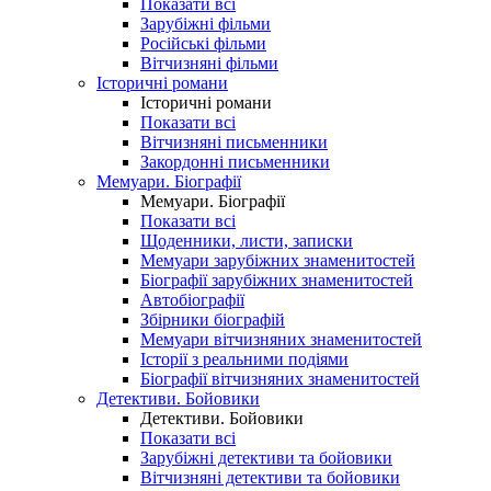
Показати всі
Зарубіжні фільми
Російські фільми
Вітчизняні фільми
Історичні романи
Історичні романи
Показати всі
Вітчизняні письменники
Закордонні письменники
Мемуари. Біографії
Мемуари. Біографії
Показати всі
Щоденники, листи, записки
Мемуари зарубіжних знаменитостей
Біографії зарубіжних знаменитостей
Автобіографії
Збірники біографій
Мемуари вітчизняних знаменитостей
Історії з реальними подіями
Біографії вітчизняних знаменитостей
Детективи. Бойовики
Детективи. Бойовики
Показати всі
Зарубіжні детективи та бойовики
Вітчизняні детективи та бойовики