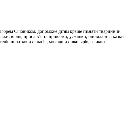
Ігорем Січовиком, допоможе дітям краще пізнати тваринний
овки, вірші, прислів’я та приказки, усмішки, оповідання, казки
ителів початкових класів, молодших школярів, а також