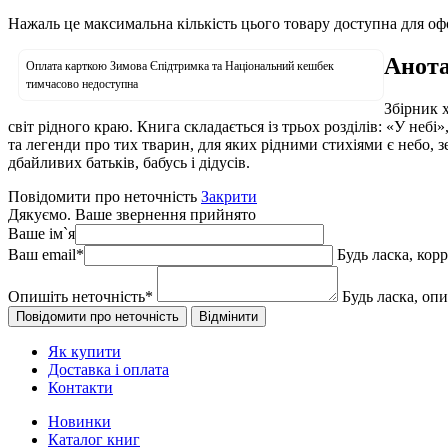
Нажаль це максимальна кількість цього товару доступна для о
Анота
Оплата карткою Зимова Єпідтримка та Національний кешбек
тимчасово недоступна
Збірник 
світ рідного краю. Книга складається із трьох розділів: «У небі
та легенди про тих тварин, для яких рідними стихіями є небо, 
дбайливих батьків, бабусь і дідусів.
Повідомити про неточність
Закрити
Дякуємо. Ваше звернення прийнято
Ваше ім`я
Ваш email
*
Будь ласка, кор
Опишіть неточність
*
Будь ласка, оп
Як купити
Доставка і оплата
Контакти
Новинки
Каталог книг