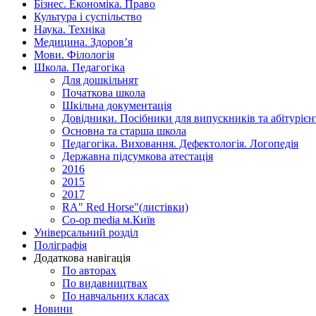
Бізнес. Економіка. Право
Культура і суспільство
Наука. Техніка
Медицина. Здоров’я
Мови. Філологія
Школа. Педагогіка
Для дошкільнят
Початкова школа
Шкільна документація
Довідники. Посібники для випускників та абітурієн
Основна та старша школа
Педагогіка. Виховання. Дефектологія. Логопедія
Державна підсумкова атестація
2016
2015
2017
RA" Red Horse"(листівки)
Co-op media м.Київ
Універсальний розділ
Поліграфія
Додаткова навігація
По авторах
По видавництвах
По навчальних класах
Новини