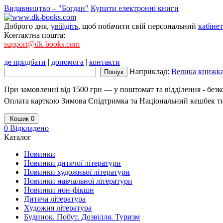
Видавництво – "Богдан"
Купити електронні книги
Доброго дня,
увійдіть
, щоб побачити свій персональний
кабінет
Контактна пошта:
support@dk-books.com
де придбати
|
допомога
|
контакти
Наприклад:
Велика книжка.
При замовленні від 1500 грн — у поштомат та відділення - без
Оплата карткою Зимова Єпідтримка та Національний кешбек т
Кошик
0
0
Відкладено
Каталог
Новинки
Новинки дитячої літератури
Новинки художньої літератури
Новинки навчальної літератури
Новинки нон-фікшн
Дитяча література
Художня література
Будинок. Побут. Дозвілля. Туризм