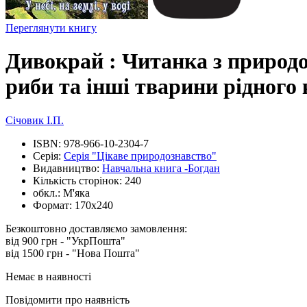
Переглянути книгу
Дивокрай : Читанка з природозн
риби та інші тварини рідного
Січовик І.П.
ISBN:
978-966-10-2304-7
Серія:
Серія "Цікаве природознавство"
Видавництво:
Навчальна книга -Богдан
Кількість сторінок:
240
обкл.:
М'яка
Формат:
170х240
Безкоштовно доставляємо замовлення:
від 900 грн - "УкрПошта"
від 1500 грн - "Нова Пошта"
Немає в наявності
Повідомити про наявність