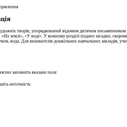
формлення
ція
художніх творів, упорядкований відомим дитячим письменником 
», «На землі», «У воді». У кожному розділі подано загадки, скором
земля, вода. Для вихователів дошкільних навчальних закладів, уч
ректно заповніть вказане поле
ишіть неточність