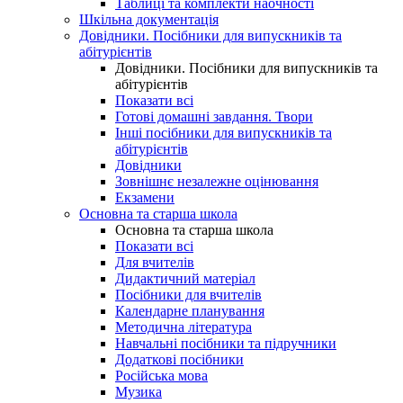
Таблиці та комплекти наочності
Шкільна документація
Довідники. Посібники для випускників та
абітурієнтів
Довідники. Посібники для випускників та
абітурієнтів
Показати всі
Готові домашні завдання. Твори
Інші посібники для випускників та
абітурієнтів
Довідники
Зовнішнє незалежне оцінювання
Екзамени
Основна та старша школа
Основна та старша школа
Показати всі
Для вчителів
Дидактичний матеріал
Посібники для вчителів
Календарне планування
Методична література
Навчальні посібники та підручники
Додаткові посібники
Російська мова
Музика