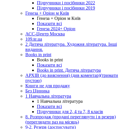
Підручники і посібники 2022
Підручники і посібники 2019
Генеза + Оріон м Київ
Генеза + Оріон м Київ
Показати всі
Генеза 2024+ Оріон
АСС-Центр Москва
109.te.ua
2 Дитяча література. Художня література. Інші
видання.
Books in print
Books in print
Показати всі
Books in print. Дитяча література
АРХІВ (до вияснення) (див коментар)(тримати
пустою)
Книги не для продажу
Без Цінника
1 Навчальна література
1 Навчальна література
Показати всі
Підручники для 2, 4 та 7, 8 класів
8. Розпродаж (продані переглянути і в резерв)
(переглядати раз на місяць)
9-2. Резерв (досписувати)