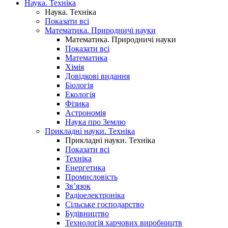
Наука. Техніка
Наука. Техніка
Показати всі
Математика. Природничі науки
Математика. Природничі науки
Показати всі
Математика
Хімія
Довідкові видання
Біологія
Екологія
Фізика
Астрономія
Наука про Землю
Прикладні науки. Техніка
Прикладні науки. Техніка
Показати всі
Техніка
Енергетика
Промисловість
Зв’язок
Радіоелектроніка
Сільське господарство
Будівництво
Технологія харчових виробництв