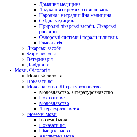
Домашня медицина
Лікування окремих захворювань
Народна і нетрадиційна медицина
Східна медицина
Природні лікарські засоби. Лікарські
рослини
Оздоровчі системи і поради цілителів
Гомеопатія
Лікарські засоби
Фармакологія
Ветеринарія
Довідники
Мови. Філологія
Мови. Філологія
Показати всі
Мовознавство. Літературознавство
Мовознавство. Літературознавство
Показати всі
Мовознавство
Літературознавство
Іноземні мови
Іноземні мови
Показати всі
Німецька мова
Англійська мова