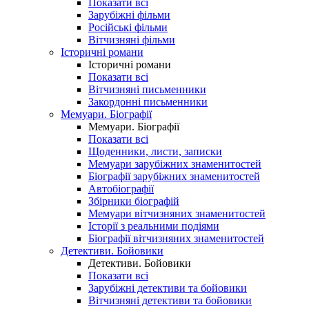
Показати всі
Зарубіжні фільми
Російські фільми
Вітчизняні фільми
Історичні романи
Історичні романи
Показати всі
Вітчизняні письменники
Закордонні письменники
Мемуари. Біографії
Мемуари. Біографії
Показати всі
Щоденники, листи, записки
Мемуари зарубіжних знаменитостей
Біографії зарубіжних знаменитостей
Автобіографії
Збірники біографій
Мемуари вітчизняних знаменитостей
Історії з реальними подіями
Біографії вітчизняних знаменитостей
Детективи. Бойовики
Детективи. Бойовики
Показати всі
Зарубіжні детективи та бойовики
Вітчизняні детективи та бойовики