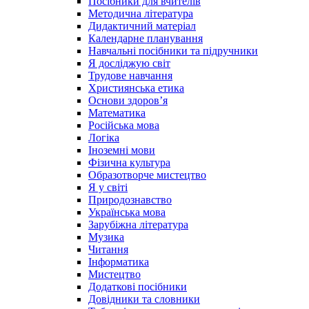
Посібники для вчителів
Методична література
Дидактичний матеріал
Календарне планування
Навчальні посібники та підручники
Я досліджую світ
Трудове навчання
Християнська етика
Основи здоров’я
Математика
Російська мова
Логіка
Іноземні мови
Фізична культура
Образотворче мистецтво
Я у світі
Природознавство
Українська мова
Зарубіжна література
Музика
Читання
Інформатика
Мистецтво
Додаткові посібники
Довідники та словники