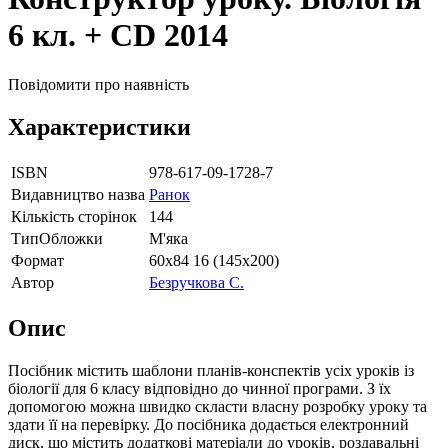
6 кл. + CD 2014
Повідомити про наявність
Характеристики
ISBN
978-617-09-1728-7
Видавництво назва
Ранок
Кількість сторінок
144
ТипОбложки
М'яка
Формат
60х84 16 (145х200)
Автор
Безручкова С.
Опис
Посібник містить шаблони планів-конспектів усіх уроків із
біології для 6 класу відповідно до чинної програми. З їх
допомогою можна швидко скласти власну розробку уроку та
здати її на перевірку. До посібника додається електронний
диск, що містить додаткові матеріали до уроків, роздавальні