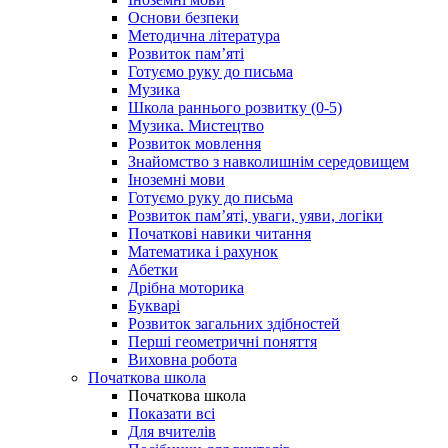
Основи безпеки
Методична література
Розвиток пам’яті
Готуємо руку до письма
Музика
Школа раннього розвитку (0-5)
Музика. Мистецтво
Розвиток мовлення
Знайомство з навколишнім середовищем
Іноземні мови
Готуємо руку до письма
Розвиток пам’яті, уваги, уяви, логіки
Початкові навики читання
Математика і рахунок
Абетки
Дрібна моторика
Букварі
Розвиток загальних здібностей
Перші геометричні поняття
Виховна робота
Початкова школа
Початкова школа
Показати всі
Для вчителів