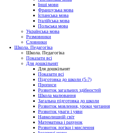
Інші мови
Французька мова
Іспанська мова
Італійська мова
Польська мова
Українська мова
Розмовники
Словники
Школа. Педагогіка
Школа. Педагогіка
Показати всі
Для дошкільнят
Для дошкільнят
Показати всі
Підготовка до школи (5-7)
Прописи
Розвиток загальних здібностей
Школа малювання
Загальна підготовка до школи
Розвиток мовлення, уроки читання
Розвиток уваги і уяви
Навколишній світ
Математика і рахунок
Розвиток логіки і мислення
Іноземні мови