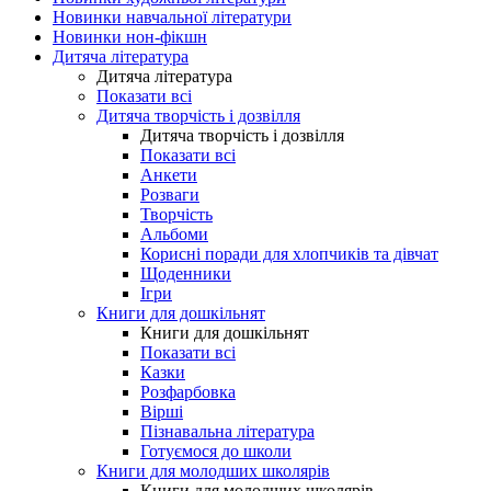
Новинки навчальної літератури
Новинки нон-фікшн
Дитяча література
Дитяча література
Показати всі
Дитяча творчість і дозвілля
Дитяча творчість і дозвілля
Показати всі
Анкети
Розваги
Творчість
Альбоми
Корисні поради для хлопчиків та дівчат
Щоденники
Ігри
Книги для дошкільнят
Книги для дошкільнят
Показати всі
Казки
Розфарбовка
Вірші
Пізнавальна література
Готуємося до школи
Книги для молодших школярів
Книги для молодших школярів