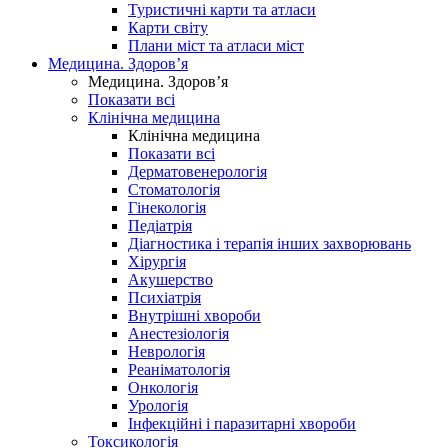
Туристичні карти та атласи
Карти світу
Плани міст та атласи міст
Медицина. Здоров’я
Медицина. Здоров’я
Показати всі
Клінічна медицина
Клінічна медицина
Показати всі
Дерматовенерологія
Стоматологія
Гінекологія
Педіатрія
Діагностика і терапія інших захворювань
Хірургія
Акушерство
Психіатрія
Внутрішні хвороби
Анестезіологія
Неврологія
Реаніматологія
Онкологія
Урологія
Інфекційні і паразитарні хвороби
Токсикологія