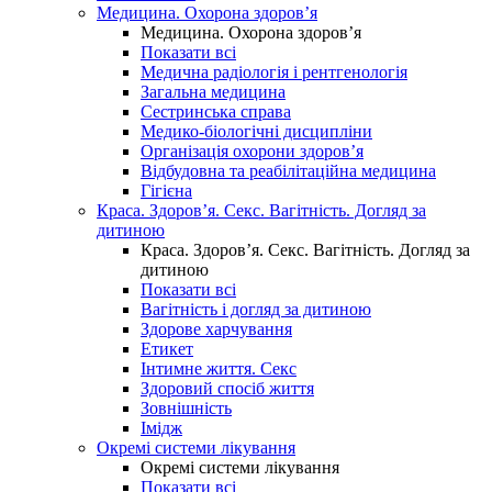
Медицина. Охорона здоров’я
Медицина. Охорона здоров’я
Показати всі
Медична радіологія і рентгенологія
Загальна медицина
Сестринська справа
Медико-біологічні дисципліни
Організація охорони здоров’я
Відбудовна та реабілітаційна медицина
Гігієна
Краса. Здоров’я. Секс. Вагітність. Догляд за
дитиною
Краса. Здоров’я. Секс. Вагітність. Догляд за
дитиною
Показати всі
Вагітність і догляд за дитиною
Здорове харчування
Етикет
Інтимне життя. Секс
Здоровий спосіб життя
Зовнішність
Імідж
Окремі системи лікування
Окремі системи лікування
Показати всі