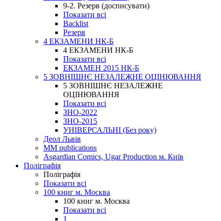
9-2. Резерв (досписувати)
Показати всі
Backlist
Резерв
4 ЕКЗАМЕНИ НК-Б
4 ЕКЗАМЕНИ НК-Б
Показати всі
ЕКЗАМЕН 2015 НК-Б
5 ЗОВНІШНЄ НЕЗАЛЕЖНЕ ОЦІНЮВАННЯ
5 ЗОВНІШНЄ НЕЗАЛЕЖНЕ
ОЦІНЮВАННЯ
Показати всі
ЗНО-2022
ЗНО-2015
УНІВЕРСАЛЬНІ (Без року)
Деол Львів
MM publications
Asgardian Comics, Ugar Production м. Київ
Поліграфія
Поліграфія
Показати всі
100 книг м. Москва
100 книг м. Москва
Показати всі
1