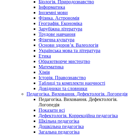
Біологія. Природознавство
Інформатика
Іноземні мови
Фізика. Астрономія
Географія. Економіка
Зарубіжна література
Трудове навчання
Фізична культура
Основи здоров’я. Валеологія
Українська мова та література
Етика
Образотворче мистецтво
Математика
Хімія
Історія. Правознавство
Таблиці та комплекти наочності
Довідники та словники
Педагогіка. Виховання. Дефектологія. Логопедія
Педагогіка. Виховання. Дефектологія.
Логопедія
Показати всі
Дефектологія. Коррекційна педагогіка
Шкільна педагогіка
Дошкільна педагогіка
Загальна педагогіка