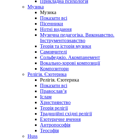
Прикладна психологія
Музика
Музика
Показати всі
Пісенники
Нотні видання
Музична педагогіка. Виконавство.
Інструментознавство
Теорія та історія музики
Самовчителі
Сольфеджіо. Акомпанемент
Вокально-хорові композиції
Композитори
Релігія. Єзотерика
Релігія. Єзотерика
Показати всі
Православ’я
Іслам
Християнство
Теорія релігії
Традиційні східні релігії
Езотеричне вчення
Антропософія
Теософія
Huss