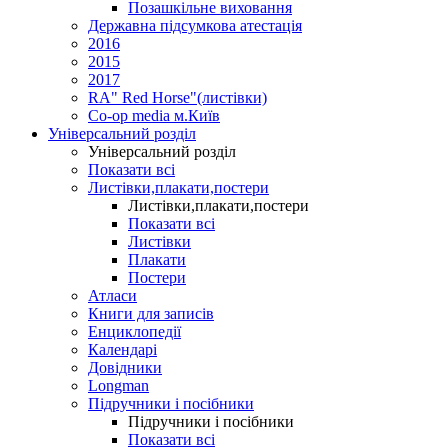
Позашкільне виховання
Державна підсумкова атестація
2016
2015
2017
RA" Red Horse"(листівки)
Co-op media м.Київ
Універсальний розділ
Універсальний розділ
Показати всі
Листівки,плакати,постери
Листівки,плакати,постери
Показати всі
Листівки
Плакати
Постери
Атласи
Книги для записів
Енциклопедії
Календарі
Довідники
Longman
Підручники і посібники
Підручники і посібники
Показати всі