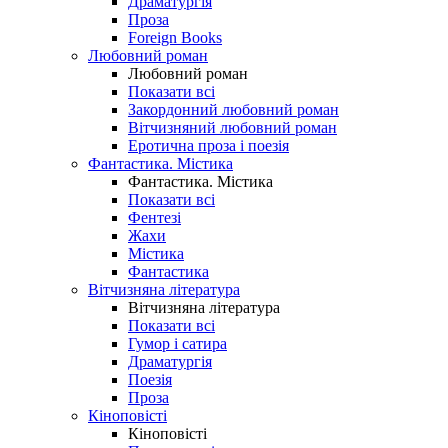
Драматургія
Проза
Foreign Books
Любовний роман
Любовний роман
Показати всі
Закордонний любовний роман
Вітчизняний любовний роман
Еротична проза і поезія
Фантастика. Містика
Фантастика. Містика
Показати всі
Фентезі
Жахи
Містика
Фантастика
Вітчизняна література
Вітчизняна література
Показати всі
Гумор і сатира
Драматургія
Поезія
Проза
Кіноповісті
Кіноповісті