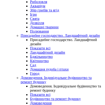
Риболовля
Акваріум
Збір грибів та ягід
Ігри
Свята
Дозвілля
Домашні тварини
Полювання
Присадибне господарство. Ландшафтний дизайн
Присадибне господарство. Ландшафтний
дизайн
Показати всі
Ландшафтний дизайн
Бджільництво
Квітництво
Сад
Домашня худоба і птахи
Город
Домоведення. Індивідуальне будівництво та
ремонт будинку
Домоведення. Індивідуальне будівництво та
ремонт будинку
Показати всі
Будівництво та ремонт будинку
Домоведення