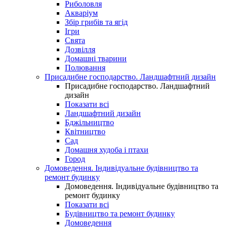
Риболовля
Акваріум
Збір грибів та ягід
Ігри
Свята
Дозвілля
Домашні тварини
Полювання
Присадибне господарство. Ландшафтний дизайн
Присадибне господарство. Ландшафтний
дизайн
Показати всі
Ландшафтний дизайн
Бджільництво
Квітництво
Сад
Домашня худоба і птахи
Город
Домоведення. Індивідуальне будівництво та
ремонт будинку
Домоведення. Індивідуальне будівництво та
ремонт будинку
Показати всі
Будівництво та ремонт будинку
Домоведення