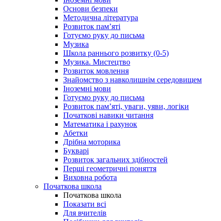
Основи безпеки
Методична література
Розвиток пам’яті
Готуємо руку до письма
Музика
Школа раннього розвитку (0-5)
Музика. Мистецтво
Розвиток мовлення
Знайомство з навколишнім середовищем
Іноземні мови
Готуємо руку до письма
Розвиток пам’яті, уваги, уяви, логіки
Початкові навики читання
Математика і рахунок
Абетки
Дрібна моторика
Букварі
Розвиток загальних здібностей
Перші геометричні поняття
Виховна робота
Початкова школа
Початкова школа
Показати всі
Для вчителів