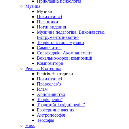
Прикладна психологія
Музика
Музика
Показати всі
Пісенники
Нотні видання
Музична педагогіка. Виконавство.
Інструментознавство
Теорія та історія музики
Самовчителі
Сольфеджіо. Акомпанемент
Вокально-хорові композиції
Композитори
Релігія. Єзотерика
Релігія. Єзотерика
Показати всі
Православ’я
Іслам
Християнство
Теорія релігії
Традиційні східні релігії
Езотеричне вчення
Антропософія
Теософія
Huss