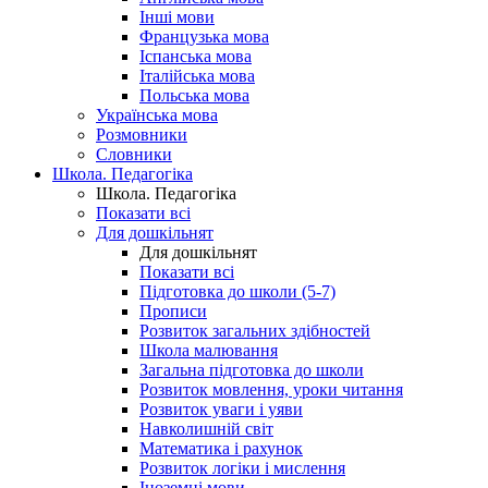
Інші мови
Французька мова
Іспанська мова
Італійська мова
Польська мова
Українська мова
Розмовники
Словники
Школа. Педагогіка
Школа. Педагогіка
Показати всі
Для дошкільнят
Для дошкільнят
Показати всі
Підготовка до школи (5-7)
Прописи
Розвиток загальних здібностей
Школа малювання
Загальна підготовка до школи
Розвиток мовлення, уроки читання
Розвиток уваги і уяви
Навколишній світ
Математика і рахунок
Розвиток логіки і мислення
Іноземні мови