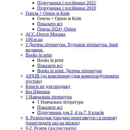
Підручники і посібники 2022
Підручники і посібники 2019
Генеза + Оріон м Київ
Генеза + Оріон м Київ
Показати всі
Генеза 2024+ Оріон
АСС-Центр Москва
109.te.ua
2 Дитяча література. Художня література. Інші
видання.
Books in print
Books in print
Показати всі
Books in print. Дитяча література
АРХІВ (до вияснення) (див коментар)(тримати
пустою)
Книги не для продажу
Без Цінника
1 Навчальна література
1 Навчальна література
Показати всі
Підручники для 2, 4 та 7, 8 класів
8. Розпродаж (продані переглянути і в резерв)
(переглядати раз на місяць)
9-2. Резерв (досписувати)