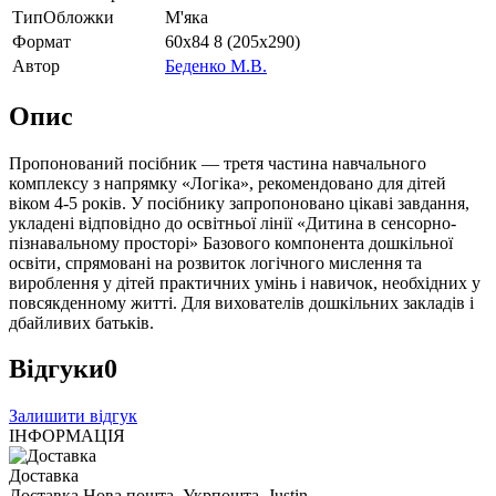
ТипОбложки
М'яка
Формат
60х84 8 (205х290)
Автор
Беденко М.В.
Опис
Пропонований посібник — третя частина навчального
комплексу з напрямку «Логіка», рекомендовано для дітей
віком 4-5 років. У посібнику запропоновано цікаві завдання,
укладені відповідно до освітньої лінії «Дитина в сенсорно-
пізнавальному просторі» Базового компонента дошкільної
освіти, спрямовані на розвиток логічного мислення та
вироблення у дітей практичних умінь і навичок, необхідних у
повсякденному житті. Для вихователів дошкільних закладів і
дбайливих батьків.
Відгуки
0
Залишити відгук
ІНФОРМАЦІЯ
Доставка
Доставка Нова пошта, Укрпошта, Justin