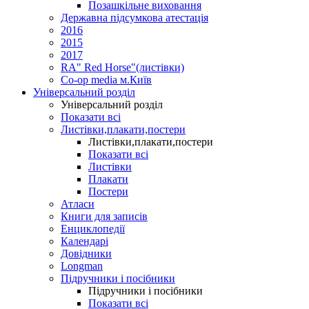
Позашкільне виховання
Державна підсумкова атестація
2016
2015
2017
RA" Red Horse"(листівки)
Co-op media м.Київ
Універсальний розділ
Універсальний розділ
Показати всі
Листівки,плакати,постери
Листівки,плакати,постери
Показати всі
Листівки
Плакати
Постери
Атласи
Книги для записів
Енциклопедії
Календарі
Довідники
Longman
Підручники і посібники
Підручники і посібники
Показати всі