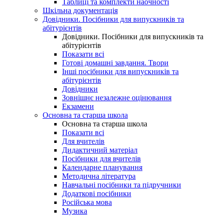
Таблиці та комплекти наочності
Шкільна документація
Довідники. Посібники для випускників та
абітурієнтів
Довідники. Посібники для випускників та
абітурієнтів
Показати всі
Готові домашні завдання. Твори
Інші посібники для випускників та
абітурієнтів
Довідники
Зовнішнє незалежне оцінювання
Екзамени
Основна та старша школа
Основна та старша школа
Показати всі
Для вчителів
Дидактичний матеріал
Посібники для вчителів
Календарне планування
Методична література
Навчальні посібники та підручники
Додаткові посібники
Російська мова
Музика