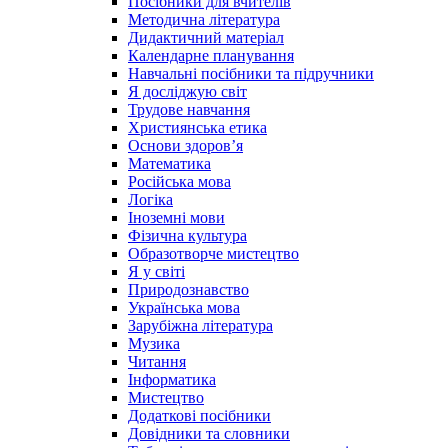
Посібники для вчителів
Методична література
Дидактичний матеріал
Календарне планування
Навчальні посібники та підручники
Я досліджую світ
Трудове навчання
Християнська етика
Основи здоров’я
Математика
Російська мова
Логіка
Іноземні мови
Фізична культура
Образотворче мистецтво
Я у світі
Природознавство
Українська мова
Зарубіжна література
Музика
Читання
Інформатика
Мистецтво
Додаткові посібники
Довідники та словники