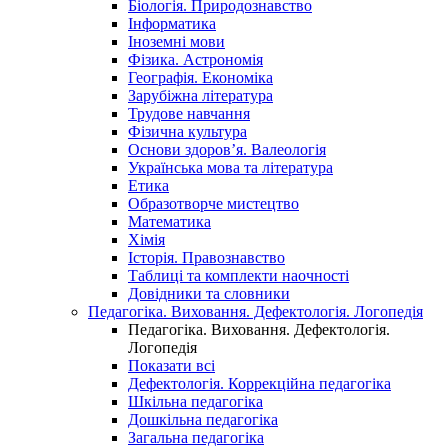
Біологія. Природознавство
Інформатика
Іноземні мови
Фізика. Астрономія
Географія. Економіка
Зарубіжна література
Трудове навчання
Фізична культура
Основи здоров’я. Валеологія
Українська мова та література
Етика
Образотворче мистецтво
Математика
Хімія
Історія. Правознавство
Таблиці та комплекти наочності
Довідники та словники
Педагогіка. Виховання. Дефектологія. Логопедія
Педагогіка. Виховання. Дефектологія.
Логопедія
Показати всі
Дефектологія. Коррекційна педагогіка
Шкільна педагогіка
Дошкільна педагогіка
Загальна педагогіка