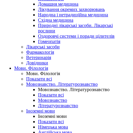
Домашня медицина
Лікування окремих захворювань
Народна і нетрадиційна медицина
Східна медицина
Природні лікарські засоби. Лікарські
рослини
Оздоровчі системи і поради цілителів
Гомеопатія
Лікарські засоби
Фармакологія
Ветеринарія
Довідники
Мови. Філологія
Мови. Філологія
Показати всі
Мовознавство. Літературознавство
Мовознавство. Літературознавство
Показати всі
Мовознавство
Літературознавство
Іноземні мови
Іноземні мови
Показати всі
Німецька мова
Англійська мова