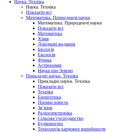
Наука. Техніка
Наука. Техніка
Показати всі
Математика. Природничі науки
Математика. Природничі науки
Показати всі
Математика
Хімія
Довідкові видання
Біологія
Екологія
Фізика
Астрономія
Наука про Землю
Прикладні науки. Техніка
Прикладні науки. Техніка
Показати всі
Техніка
Енергетика
Промисловість
Зв’язок
Радіоелектроніка
Сільське господарство
Будівництво
Технологія харчових виробництв