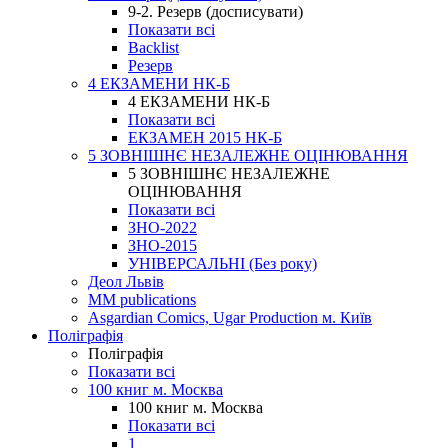
9-2. Резерв (досписувати)
Показати всі
Backlist
Резерв
4 ЕКЗАМЕНИ НК-Б
4 ЕКЗАМЕНИ НК-Б
Показати всі
ЕКЗАМЕН 2015 НК-Б
5 ЗОВНІШНЄ НЕЗАЛЕЖНЕ ОЦІНЮВАННЯ
5 ЗОВНІШНЄ НЕЗАЛЕЖНЕ
ОЦІНЮВАННЯ
Показати всі
ЗНО-2022
ЗНО-2015
УНІВЕРСАЛЬНІ (Без року)
Деол Львів
MM publications
Asgardian Comics, Ugar Production м. Київ
Поліграфія
Поліграфія
Показати всі
100 книг м. Москва
100 книг м. Москва
Показати всі
1