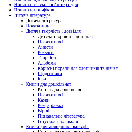
Новинки навчальної літератури
Новинки нон-фікшн
Дитяча література
Дитяча література
Показати всі
Дитяча творчість і дозвілля
Дитяча творчість і дозвілля
Показати всі
Анкети
Розваги
Творчість
Альбоми
Корисні поради для хлопчиків та дівчат
Щоденники
Ігри
Книги для дошкільнят
Книги для дошкільнят
Показати всі
Казки
Розфарбовка
Вірші
Пізнавальна література
Готуємося до школи
Книги для молодших школярів
Книги для молодших школярів