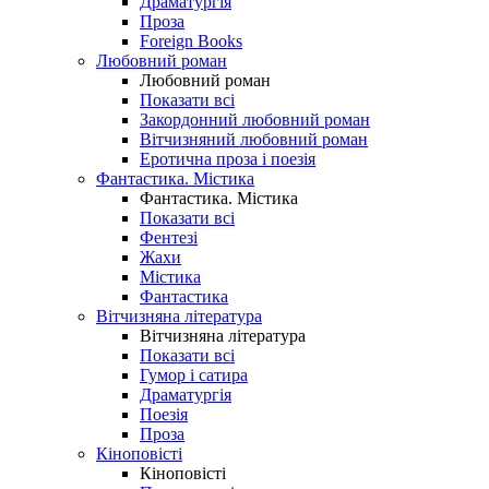
Драматургія
Проза
Foreign Books
Любовний роман
Любовний роман
Показати всі
Закордонний любовний роман
Вітчизняний любовний роман
Еротична проза і поезія
Фантастика. Містика
Фантастика. Містика
Показати всі
Фентезі
Жахи
Містика
Фантастика
Вітчизняна література
Вітчизняна література
Показати всі
Гумор і сатира
Драматургія
Поезія
Проза
Кіноповісті
Кіноповісті