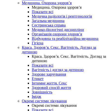
Медицина. Охорона здоров’я
Медицина. Охорона здоров’я
Показати всі
Медична радіологія і рентгенологія
Загальна медицина
Сестринська справа
Медико-біологічні дисципліни
Організація охорони здоров’я
Відбудовна та реабілітаційна медицина
Гігієна
Краса. Здоров’я. Секс. Вагітність. Догляд за
дитиною
Краса. Здоров’я. Секс. Вагітність. Догляд за
дитиною
Показати всі
Вагітність і догляд за дитиною
Здорове харчування
Етикет
Інтимне життя. Секс
Здоровий спосіб життя
Зовнішність
Імідж
Окремі системи лікування
Окремі системи лікування
Показати всі