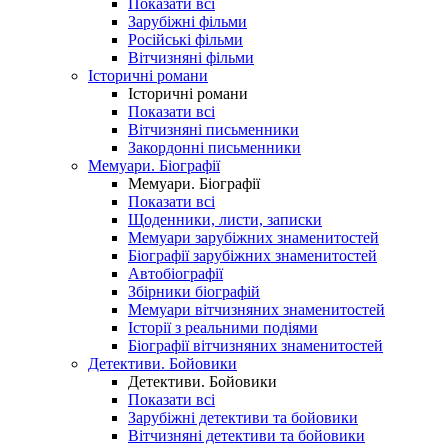
Показати всі
Зарубіжні фільми
Російські фільми
Вітчизняні фільми
Історичні романи
Історичні романи
Показати всі
Вітчизняні письменники
Закордонні письменники
Мемуари. Біографії
Мемуари. Біографії
Показати всі
Щоденники, листи, записки
Мемуари зарубіжних знаменитостей
Біографії зарубіжних знаменитостей
Автобіографії
Збірники біографій
Мемуари вітчизняних знаменитостей
Історії з реальними подіями
Біографії вітчизняних знаменитостей
Детективи. Бойовики
Детективи. Бойовики
Показати всі
Зарубіжні детективи та бойовики
Вітчизняні детективи та бойовики