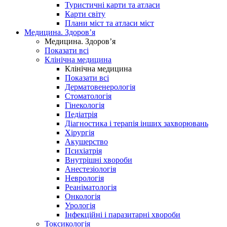
Туристичні карти та атласи
Карти світу
Плани міст та атласи міст
Медицина. Здоров’я
Медицина. Здоров’я
Показати всі
Клінічна медицина
Клінічна медицина
Показати всі
Дерматовенерологія
Стоматологія
Гінекологія
Педіатрія
Діагностика і терапія інших захворювань
Хірургія
Акушерство
Психіатрія
Внутрішні хвороби
Анестезіологія
Неврологія
Реаніматологія
Онкологія
Урологія
Інфекційні і паразитарні хвороби
Токсикологія