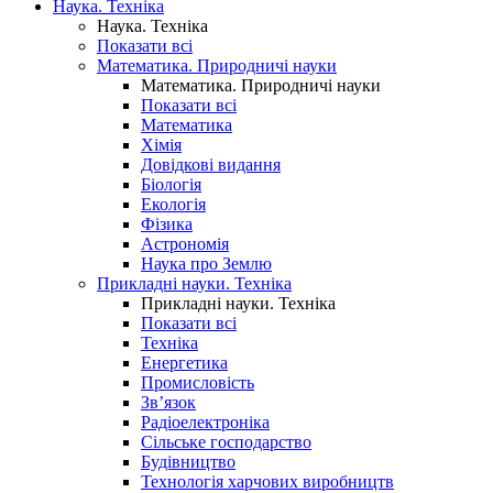
Наука. Техніка
Наука. Техніка
Показати всі
Математика. Природничі науки
Математика. Природничі науки
Показати всі
Математика
Хімія
Довідкові видання
Біологія
Екологія
Фізика
Астрономія
Наука про Землю
Прикладні науки. Техніка
Прикладні науки. Техніка
Показати всі
Техніка
Енергетика
Промисловість
Зв’язок
Радіоелектроніка
Сільське господарство
Будівництво
Технологія харчових виробництв