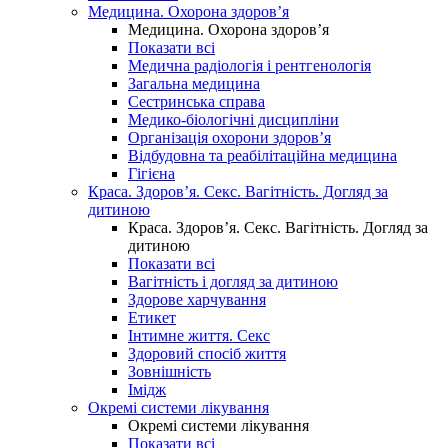
Медицина. Охорона здоров’я
Медицина. Охорона здоров’я
Показати всі
Медична радіологія і рентгенологія
Загальна медицина
Сестринська справа
Медико-біологічні дисципліни
Організація охорони здоров’я
Відбудовна та реабілітаційна медицина
Гігієна
Краса. Здоров’я. Секс. Вагітність. Догляд за
дитиною
Краса. Здоров’я. Секс. Вагітність. Догляд за
дитиною
Показати всі
Вагітність і догляд за дитиною
Здорове харчування
Етикет
Інтимне життя. Секс
Здоровий спосіб життя
Зовнішність
Імідж
Окремі системи лікування
Окремі системи лікування
Показати всі