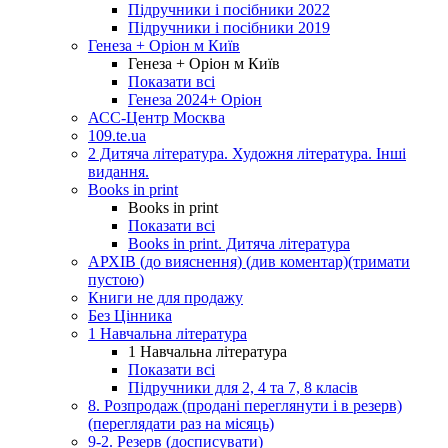
Підручники і посібники 2022
Підручники і посібники 2019
Генеза + Оріон м Київ
Генеза + Оріон м Київ
Показати всі
Генеза 2024+ Оріон
АСС-Центр Москва
109.te.ua
2 Дитяча література. Художня література. Інші
видання.
Books in print
Books in print
Показати всі
Books in print. Дитяча література
АРХІВ (до вияснення) (див коментар)(тримати
пустою)
Книги не для продажу
Без Цінника
1 Навчальна література
1 Навчальна література
Показати всі
Підручники для 2, 4 та 7, 8 класів
8. Розпродаж (продані переглянути і в резерв)
(переглядати раз на місяць)
9-2. Резерв (досписувати)