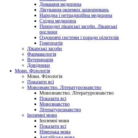
Домашня медицина
Лікування окремих захворювань
Народна і нетрадиційна медицина
Східна медицина
Природні лікарські засоби. Лікарські
рослини
Оздоровчі системи і поради цілителів
Гомеопатія
Лікарські засоби
Фармакологія
Ветеринарія
Довідники
Мови. Філологія
Мови. Філологія
Показати всі
Мовознавство. Літературознавство
Мовознавство. Літературознавство
Показати всі
Мовознавство
Літературознавство
Іноземні мови
Іноземні мови
Показати всі
Німецька мова
Англійська мова