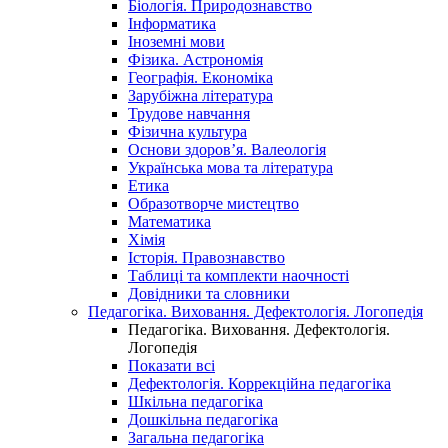
Біологія. Природознавство
Інформатика
Іноземні мови
Фізика. Астрономія
Географія. Економіка
Зарубіжна література
Трудове навчання
Фізична культура
Основи здоров’я. Валеологія
Українська мова та література
Етика
Образотворче мистецтво
Математика
Хімія
Історія. Правознавство
Таблиці та комплекти наочності
Довідники та словники
Педагогіка. Виховання. Дефектологія. Логопедія
Педагогіка. Виховання. Дефектологія.
Логопедія
Показати всі
Дефектологія. Коррекційна педагогіка
Шкільна педагогіка
Дошкільна педагогіка
Загальна педагогіка