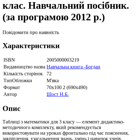
клас. Навчальний посібник.
(за програмою 2012 р.)
Повідомити про наявність
Характеристики
ISBN
2005000003219
Видавництво назва
Навчальна книга -Богдан
Кількість сторінок
72
ТипОбложки
М'яка
Формат
70х100 2 (690х490)
Автор
Шост Н.Б.
Опис
Таблиці з математики для 3 класу — елемент дидактико-
методичного комплекту, який рекомендується
використовувати на уроках фронтально під час пояснення,
закріплення, узагальнення знань, умінь і навичок учнів.