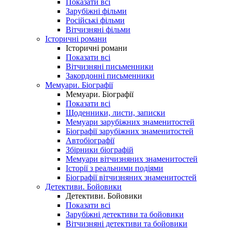
Показати всі
Зарубіжні фільми
Російські фільми
Вітчизняні фільми
Історичні романи
Історичні романи
Показати всі
Вітчизняні письменники
Закордонні письменники
Мемуари. Біографії
Мемуари. Біографії
Показати всі
Щоденники, листи, записки
Мемуари зарубіжних знаменитостей
Біографії зарубіжних знаменитостей
Автобіографії
Збірники біографій
Мемуари вітчизняних знаменитостей
Історії з реальними подіями
Біографії вітчизняних знаменитостей
Детективи. Бойовики
Детективи. Бойовики
Показати всі
Зарубіжні детективи та бойовики
Вітчизняні детективи та бойовики