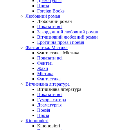
Драматургія
Проза
Foreign Books
Любовний роман
Любовний роман
Показати всі
Закордонний любовний роман
Вітчизняний любовний роман
Еротична проза і поезія
Фантастика. Містика
Фантастика. Містика
Показати всі
Фентезі
Жахи
Містика
Фантастика
Вітчизняна література
Вітчизняна література
Показати всі
Гумор і сатира
Драматургія
Поезія
Проза
Кіноповісті
Кіноповісті