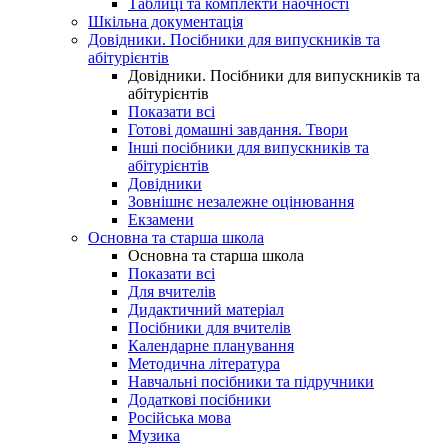
Таблиці та комплекти наочності
Шкільна документація
Довідники. Посібники для випускників та
абітурієнтів
Довідники. Посібники для випускників та
абітурієнтів
Показати всі
Готові домашні завдання. Твори
Інші посібники для випускників та
абітурієнтів
Довідники
Зовнішнє незалежне оцінювання
Екзамени
Основна та старша школа
Основна та старша школа
Показати всі
Для вчителів
Дидактичний матеріал
Посібники для вчителів
Календарне планування
Методична література
Навчальні посібники та підручники
Додаткові посібники
Російська мова
Музика