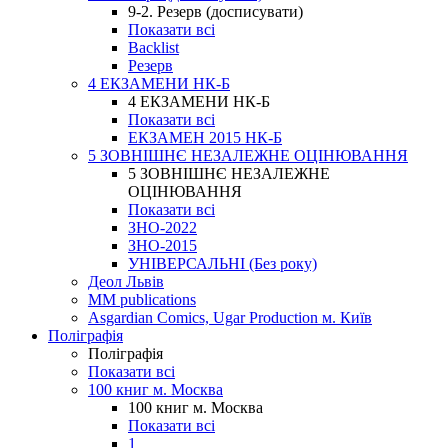
9-2. Резерв (досписувати)
Показати всі
Backlist
Резерв
4 ЕКЗАМЕНИ НК-Б
4 ЕКЗАМЕНИ НК-Б
Показати всі
ЕКЗАМЕН 2015 НК-Б
5 ЗОВНІШНЄ НЕЗАЛЕЖНЕ ОЦІНЮВАННЯ
5 ЗОВНІШНЄ НЕЗАЛЕЖНЕ
ОЦІНЮВАННЯ
Показати всі
ЗНО-2022
ЗНО-2015
УНІВЕРСАЛЬНІ (Без року)
Деол Львів
MM publications
Asgardian Comics, Ugar Production м. Київ
Поліграфія
Поліграфія
Показати всі
100 книг м. Москва
100 книг м. Москва
Показати всі
1