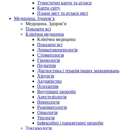
Туристичні карти та атласи
Карти світу
Плани міст та атласи міст
Медицина. Здоров’я
Медицина. Здоров’я
Показати всі
Клінічна медицина
Клінічна медицина
Показати всі
Дерматовенерологія
Стоматологія
Гінекологія
Педіатрія
Діагностика і терапія інших захворювань
Хірургія
Акушерство
Психіатрія
Внутрішні хвороби
Анестезіологія
Неврологія
Реаніматологія
Онкологія
Урологія
Інфекційні і паразитарні хвороби
Токсикологія