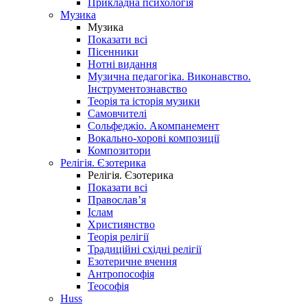
Прикладна психологія
Музика
Музика
Показати всі
Пісенники
Нотні видання
Музична педагогіка. Виконавство.
Інструментознавство
Теорія та історія музики
Самовчителі
Сольфеджіо. Акомпанемент
Вокально-хорові композиції
Композитори
Релігія. Єзотерика
Релігія. Єзотерика
Показати всі
Православ’я
Іслам
Християнство
Теорія релігії
Традиційні східні релігії
Езотеричне вчення
Антропософія
Теософія
Huss