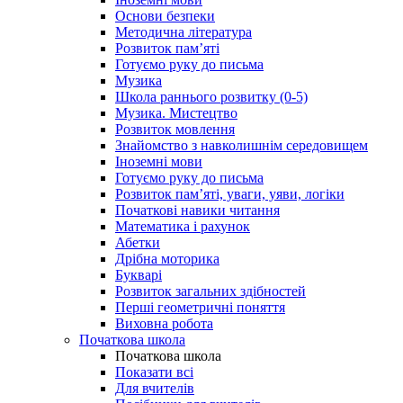
Основи безпеки
Методична література
Розвиток пам’яті
Готуємо руку до письма
Музика
Школа раннього розвитку (0-5)
Музика. Мистецтво
Розвиток мовлення
Знайомство з навколишнім середовищем
Іноземні мови
Готуємо руку до письма
Розвиток пам’яті, уваги, уяви, логіки
Початкові навики читання
Математика і рахунок
Абетки
Дрібна моторика
Букварі
Розвиток загальних здібностей
Перші геометричні поняття
Виховна робота
Початкова школа
Початкова школа
Показати всі
Для вчителів