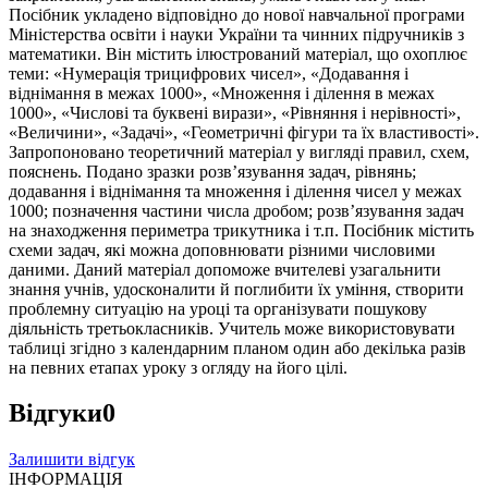
Посібник укладено відповідно до нової навчальної програми
Міністерства освіти і науки України та чинних підручників з
математики. Він містить ілюстрований матеріал, що охоплює
теми: «Нумерація трицифрових чисел», «Додавання і
віднімання в межах 1000», «Множення і ділення в межах
1000», «Числові та буквені вирази», «Рівняння і нерівності»,
«Величини», «Задачі», «Геометричні фігури та їх властивості».
Запропоновано теоретичний матеріал у вигляді правил, схем,
пояснень. Подано зразки розв’язування задач, рівнянь;
додавання і віднімання та множення і ділення чисел у межах
1000; позначення частини числа дробом; розв’язування задач
на знаходження периметра трикутника і т.п. Посібник містить
схеми задач, які можна доповнювати різними числовими
даними. Даний матеріал допоможе вчителеві узагальнити
знання учнів, удосконалити й поглибити їх уміння, створити
проблемну ситуацію на уроці та організувати пошукову
діяльність третьокласників. Учитель може використовувати
таблиці згідно з календарним планом один або декілька разів
на певних етапах уроку з огляду на його цілі.
Відгуки
0
Залишити відгук
ІНФОРМАЦІЯ