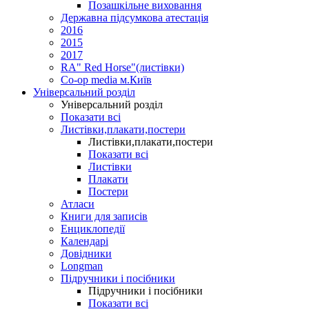
Позашкільне виховання
Державна підсумкова атестація
2016
2015
2017
RA" Red Horse"(листівки)
Co-op media м.Київ
Універсальний розділ
Універсальний розділ
Показати всі
Листівки,плакати,постери
Листівки,плакати,постери
Показати всі
Листівки
Плакати
Постери
Атласи
Книги для записів
Енциклопедії
Календарі
Довідники
Longman
Підручники і посібники
Підручники і посібники
Показати всі