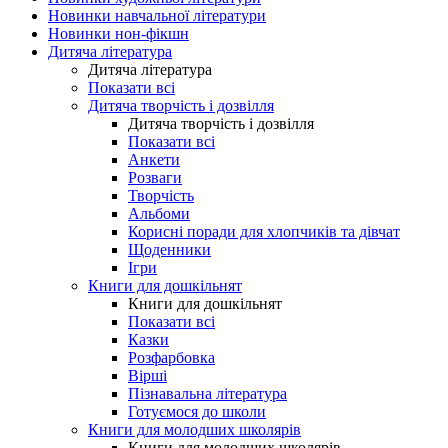
Новинки навчальної літератури
Новинки нон-фікшн
Дитяча література
Дитяча література
Показати всі
Дитяча творчість і дозвілля
Дитяча творчість і дозвілля
Показати всі
Анкети
Розваги
Творчість
Альбоми
Корисні поради для хлопчиків та дівчат
Щоденники
Ігри
Книги для дошкільнят
Книги для дошкільнят
Показати всі
Казки
Розфарбовка
Вірші
Пізнавальна література
Готуємося до школи
Книги для молодших школярів
Книги для молодших школярів