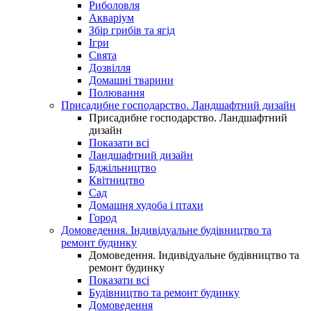
Риболовля
Акваріум
Збір грибів та ягід
Ігри
Свята
Дозвілля
Домашні тварини
Полювання
Присадибне господарство. Ландшафтний дизайн
Присадибне господарство. Ландшафтний
дизайн
Показати всі
Ландшафтний дизайн
Бджільництво
Квітництво
Сад
Домашня худоба і птахи
Город
Домоведення. Індивідуальне будівництво та
ремонт будинку
Домоведення. Індивідуальне будівництво та
ремонт будинку
Показати всі
Будівництво та ремонт будинку
Домоведення