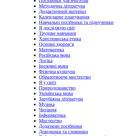
Посібники для вчителів
Методична література
Дидактичний матеріал
Календарне планування
Навчальні посібники та підручники
Я досліджую світ
Трудове навчання
Християнська етика
Основи здоров’я
Математика
Російська мова
Логіка
Іноземні мови
Фізична культура
Образотворче мистецтво
Я у світі
Природознавство
Українська мова
Зарубіжна література
Музика
Читання
Інформатика
Мистецтво
Додаткові посібники
Довідники та словники