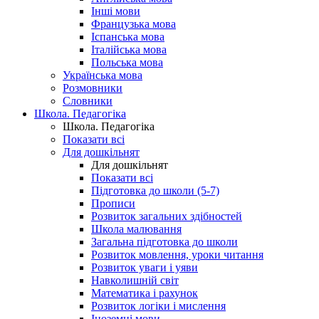
Інші мови
Французька мова
Іспанська мова
Італійська мова
Польська мова
Українська мова
Розмовники
Словники
Школа. Педагогіка
Школа. Педагогіка
Показати всі
Для дошкільнят
Для дошкільнят
Показати всі
Підготовка до школи (5-7)
Прописи
Розвиток загальних здібностей
Школа малювання
Загальна підготовка до школи
Розвиток мовлення, уроки читання
Розвиток уваги і уяви
Навколишній світ
Математика і рахунок
Розвиток логіки і мислення
Іноземні мови