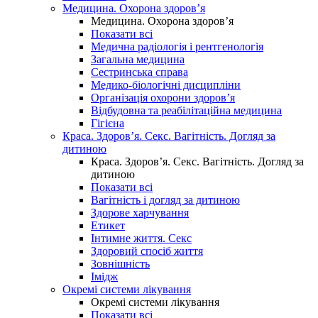
Медицина. Охорона здоров’я
Медицина. Охорона здоров’я
Показати всі
Медична радіологія і рентгенологія
Загальна медицина
Сестринська справа
Медико-біологічні дисципліни
Організація охорони здоров’я
Відбудовна та реабілітаційна медицина
Гігієна
Краса. Здоров’я. Секс. Вагітність. Догляд за
дитиною
Краса. Здоров’я. Секс. Вагітність. Догляд за
дитиною
Показати всі
Вагітність і догляд за дитиною
Здорове харчування
Етикет
Інтимне життя. Секс
Здоровий спосіб життя
Зовнішність
Імідж
Окремі системи лікування
Окремі системи лікування
Показати всі