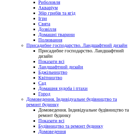
Риболовля
Акваріум
Збір грибів та ягід
Ігри
Свята
Дозвілля
Домашні тварини
Полювання
Присадибне господарство. Ландшафтний дизайн
Присадибне господарство. Ландшафтний
дизайн
Показати всі
Ландшафтний дизайн
Бджільництво
Квітництво
Сад
Домашня худоба і птахи
Город
Домоведення. Індивідуальне будівництво та
ремонт будинку
Домоведення. Індивідуальне будівництво та
ремонт будинку
Показати всі
Будівництво та ремонт будинку
Домоведення