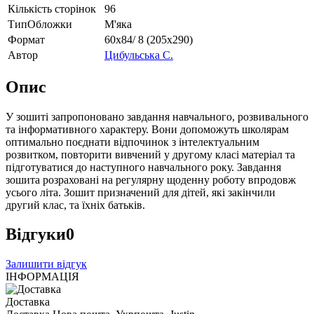
Кількість сторінок
96
ТипОбложки
М'яка
Формат
60х84/ 8 (205х290)
Автор
Цибульська С.
Опис
У зошиті запропоновано завдання навчального, розвивального
та інформативного характеру. Вони допоможуть школярам
оптимально поєднати відпочинок з інтелектуальним
розвитком, повторити вивчений у другому класі матеріал та
підготуватися до наступного навчального року. Завдання
зошита розраховані на регулярну щоденну роботу впродовж
усього літа. Зошит призначений для дітей, які закінчили
другий клас, та їхніх батьків.
Відгуки
0
Залишити відгук
ІНФОРМАЦІЯ
Доставка