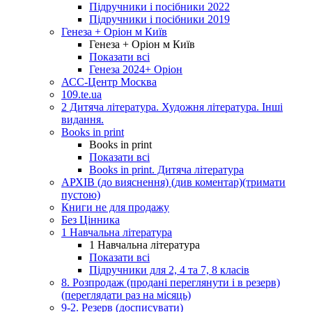
Підручники і посібники 2022
Підручники і посібники 2019
Генеза + Оріон м Київ
Генеза + Оріон м Київ
Показати всі
Генеза 2024+ Оріон
АСС-Центр Москва
109.te.ua
2 Дитяча література. Художня література. Інші
видання.
Books in print
Books in print
Показати всі
Books in print. Дитяча література
АРХІВ (до вияснення) (див коментар)(тримати
пустою)
Книги не для продажу
Без Цінника
1 Навчальна література
1 Навчальна література
Показати всі
Підручники для 2, 4 та 7, 8 класів
8. Розпродаж (продані переглянути і в резерв)
(переглядати раз на місяць)
9-2. Резерв (досписувати)