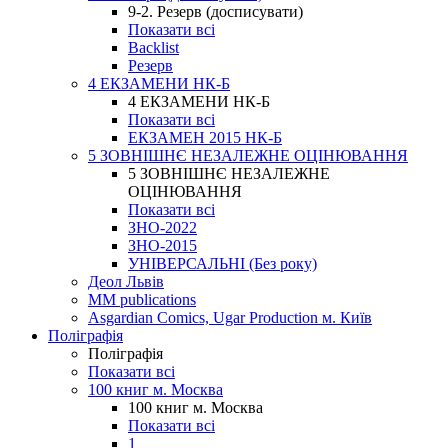
9-2. Резерв (досписувати)
Показати всі
Backlist
Резерв
4 ЕКЗАМЕНИ НК-Б
4 ЕКЗАМЕНИ НК-Б
Показати всі
ЕКЗАМЕН 2015 НК-Б
5 ЗОВНІШНЄ НЕЗАЛЕЖНЕ ОЦІНЮВАННЯ
5 ЗОВНІШНЄ НЕЗАЛЕЖНЕ
ОЦІНЮВАННЯ
Показати всі
ЗНО-2022
ЗНО-2015
УНІВЕРСАЛЬНІ (Без року)
Деол Львів
MM publications
Asgardian Comics, Ugar Production м. Київ
Поліграфія
Поліграфія
Показати всі
100 книг м. Москва
100 книг м. Москва
Показати всі
1