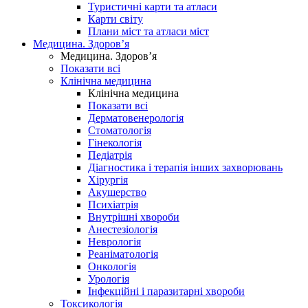
Туристичні карти та атласи
Карти світу
Плани міст та атласи міст
Медицина. Здоров’я
Медицина. Здоров’я
Показати всі
Клінічна медицина
Клінічна медицина
Показати всі
Дерматовенерологія
Стоматологія
Гінекологія
Педіатрія
Діагностика і терапія інших захворювань
Хірургія
Акушерство
Психіатрія
Внутрішні хвороби
Анестезіологія
Неврологія
Реаніматологія
Онкологія
Урологія
Інфекційні і паразитарні хвороби
Токсикологія