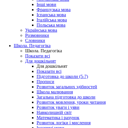
Інші мови
Французька мова
Іспанська мова
Італійська мова
Польська мова
Українська мова
Розмовники
Словники
Школа. Педагогіка
Школа. Педагогіка
Показати всі
Для дошкільнят
Для дошкільнят
Показати всі
Підготовка до школи (5-7)
Прописи
Розвиток загальних здібностей
Школа малювання
Загальна підготовка до школи
Розвиток мовлення, уроки читання
Розвиток уваги і уяви
Навколишній світ
Математика і рахунок
Розвиток логіки і мислення
Іноземні мови