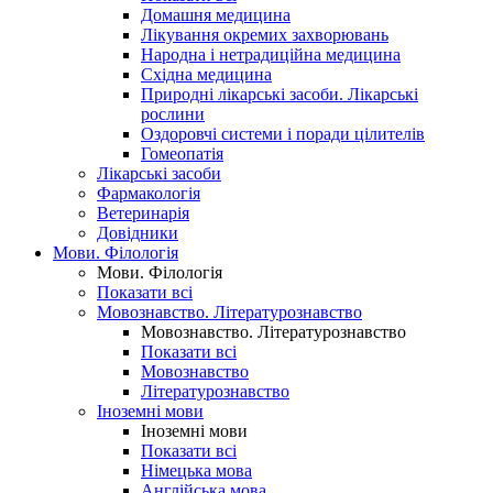
Домашня медицина
Лікування окремих захворювань
Народна і нетрадиційна медицина
Східна медицина
Природні лікарські засоби. Лікарські
рослини
Оздоровчі системи і поради цілителів
Гомеопатія
Лікарські засоби
Фармакологія
Ветеринарія
Довідники
Мови. Філологія
Мови. Філологія
Показати всі
Мовознавство. Літературознавство
Мовознавство. Літературознавство
Показати всі
Мовознавство
Літературознавство
Іноземні мови
Іноземні мови
Показати всі
Німецька мова
Англійська мова