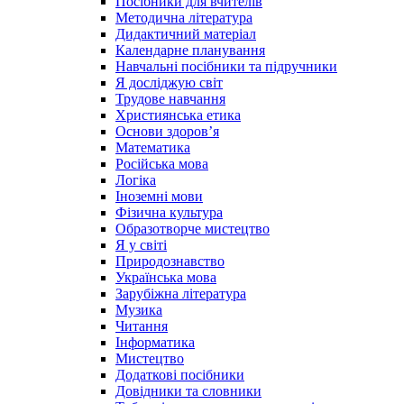
Посібники для вчителів
Методична література
Дидактичний матеріал
Календарне планування
Навчальні посібники та підручники
Я досліджую світ
Трудове навчання
Християнська етика
Основи здоров’я
Математика
Російська мова
Логіка
Іноземні мови
Фізична культура
Образотворче мистецтво
Я у світі
Природознавство
Українська мова
Зарубіжна література
Музика
Читання
Інформатика
Мистецтво
Додаткові посібники
Довідники та словники