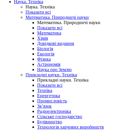
Наука. Техніка
Наука. Техніка
Показати всі
Математика. Природничі науки
Математика. Природничі науки
Показати всі
Математика
Хімія
Довідкові видання
Біологія
Екологія
Фізика
Астрономія
Наука про Землю
Прикладні науки. Техніка
Прикладні науки. Техніка
Показати всі
Техніка
Енергетика
Промисловість
Зв’язок
Радіоелектроніка
Сільське господарство
Будівництво
Технологія харчових виробництв