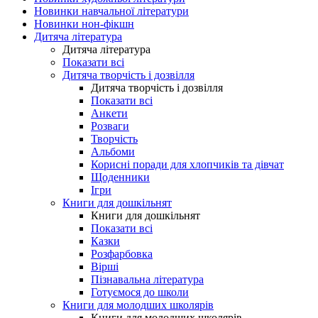
Новинки навчальної літератури
Новинки нон-фікшн
Дитяча література
Дитяча література
Показати всі
Дитяча творчість і дозвілля
Дитяча творчість і дозвілля
Показати всі
Анкети
Розваги
Творчість
Альбоми
Корисні поради для хлопчиків та дівчат
Щоденники
Ігри
Книги для дошкільнят
Книги для дошкільнят
Показати всі
Казки
Розфарбовка
Вірші
Пізнавальна література
Готуємося до школи
Книги для молодших школярів
Книги для молодших школярів