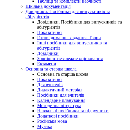
Таблиці та комплекти наочності
Шкільна документація
Довідники. Посібники для випускників та
абітурієнтів
Довідники. Посібники для випускників та
абітурієнтів
Показати всі
Готові домашні завдання. Твори
Інші посібники для випускників та
абітурієнтів
Довідники
Зовнішнє незалежне оцінювання
Екзамени
Основна та старша школа
Основна та старша школа
Показати всі
Для вчителів
Дидактичний матеріал
Посібники для вчителів
Календарне планування
Методична література
Навчальні посібники та підручники
Додаткові посібники
Російська мова
Музика