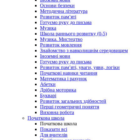
Основи безпеки
Методична література
Розвиток пам’яті
Готуємо руку до письма
Музика
Школа раннього розвитку (0-5)
Музика. Мистецтво
Розвиток мовлення
Знайомство з навколишнім середовищем
Іноземні мови
Готуємо руку до письма
Розвиток пам’яті, уваги, уяви, логіки
Початкові навики читання
Математика і рахунок
Абетки
Дрібна моторика
Букварі
Розвиток загальних здібностей
Перші геометричні поняття
Виховна робота
Початкова школа
Початкова школа
Показати всі
Для вчителів