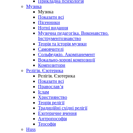
Прикладна психологія
Музика
Музика
Показати всі
Пісенники
Нотні видання
Музична педагогіка. Виконавство.
Інструментознавство
Теорія та історія музики
Самовчителі
Сольфеджіо. Акомпанемент
Вокально-хорові композиції
Композитори
Релігія. Єзотерика
Релігія. Єзотерика
Показати всі
Православ’я
Іслам
Християнство
Теорія релігії
Традиційні східні релігії
Езотеричне вчення
Антропософія
Теософія
Huss