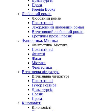
Драматургія
Проза
Foreign Books
Любовний роман
Любовний роман
Показати всі
Закордонний любовний роман
Вітчизняний любовний роман
Еротична проза і поезія
Фантастика. Містика
Фантастика. Містика
Показати всі
Фентезі
Жахи
Містика
Фантастика
Вітчизняна література
Вітчизняна література
Показати всі
Гумор і сатира
Драматургія
Поезія
Проза
Кіноповісті
Кіноповісті