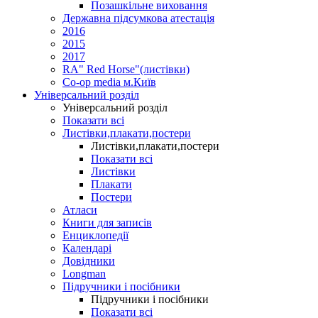
Позашкільне виховання
Державна підсумкова атестація
2016
2015
2017
RA" Red Horse"(листівки)
Co-op media м.Київ
Універсальний розділ
Універсальний розділ
Показати всі
Листівки,плакати,постери
Листівки,плакати,постери
Показати всі
Листівки
Плакати
Постери
Атласи
Книги для записів
Енциклопедії
Календарі
Довідники
Longman
Підручники і посібники
Підручники і посібники
Показати всі