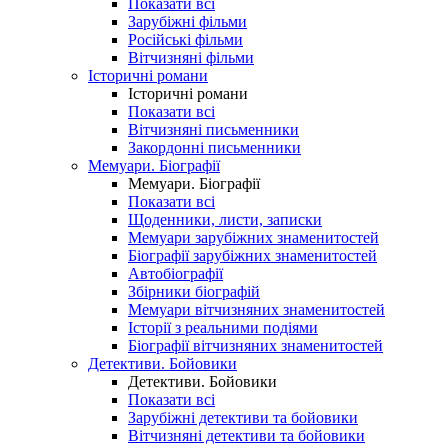
Показати всі
Зарубіжні фільми
Російські фільми
Вітчизняні фільми
Історичні романи
Історичні романи
Показати всі
Вітчизняні письменники
Закордонні письменники
Мемуари. Біографії
Мемуари. Біографії
Показати всі
Щоденники, листи, записки
Мемуари зарубіжних знаменитостей
Біографії зарубіжних знаменитостей
Автобіографії
Збірники біографій
Мемуари вітчизняних знаменитостей
Історії з реальними подіями
Біографії вітчизняних знаменитостей
Детективи. Бойовики
Детективи. Бойовики
Показати всі
Зарубіжні детективи та бойовики
Вітчизняні детективи та бойовики