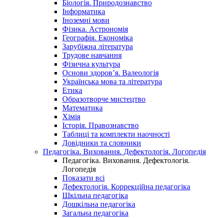
Біологія. Природознавство
Інформатика
Іноземні мови
Фізика. Астрономія
Географія. Економіка
Зарубіжна література
Трудове навчання
Фізична культура
Основи здоров’я. Валеологія
Українська мова та література
Етика
Образотворче мистецтво
Математика
Хімія
Історія. Правознавство
Таблиці та комплекти наочності
Довідники та словники
Педагогіка. Виховання. Дефектологія. Логопедія
Педагогіка. Виховання. Дефектологія.
Логопедія
Показати всі
Дефектологія. Коррекційна педагогіка
Шкільна педагогіка
Дошкільна педагогіка
Загальна педагогіка