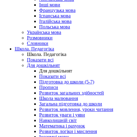
Інші мови
Французька мова
Іспанська мова
Італійська мова
Польська мова
Українська мова
Розмовники
Словники
Школа. Педагогіка
Школа. Педагогіка
Показати всі
Для дошкільнят
Для дошкільнят
Показати всі
Підготовка до школи (5-7)
Прописи
Розвиток загальних здібностей
Школа малювання
Загальна підготовка до школи
Розвиток мовлення, уроки читання
Розвиток уваги і уяви
Навколишній світ
Математика і рахунок
Розвиток логіки і мислення
Іноземні мови