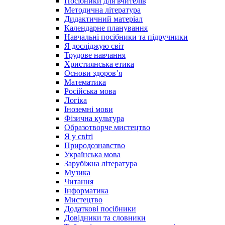
Посібники для вчителів
Методична література
Дидактичний матеріал
Календарне планування
Навчальні посібники та підручники
Я досліджую світ
Трудове навчання
Християнська етика
Основи здоров’я
Математика
Російська мова
Логіка
Іноземні мови
Фізична культура
Образотворче мистецтво
Я у світі
Природознавство
Українська мова
Зарубіжна література
Музика
Читання
Інформатика
Мистецтво
Додаткові посібники
Довідники та словники