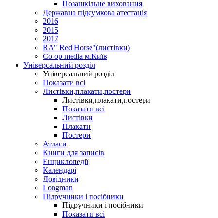
Позашкільне виховання
Державна підсумкова атестація
2016
2015
2017
RA" Red Horse"(листівки)
Co-op media м.Київ
Універсальний розділ
Універсальний розділ
Показати всі
Листівки,плакати,постери
Листівки,плакати,постери
Показати всі
Листівки
Плакати
Постери
Атласи
Книги для записів
Енциклопедії
Календарі
Довідники
Longman
Підручники і посібники
Підручники і посібники
Показати всі