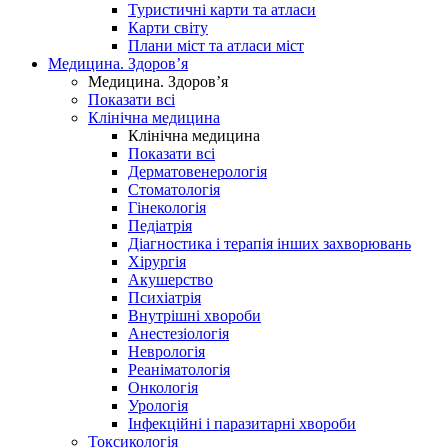
Туристичні карти та атласи
Карти світу
Плани міст та атласи міст
Медицина. Здоров’я
Медицина. Здоров’я
Показати всі
Клінічна медицина
Клінічна медицина
Показати всі
Дерматовенерологія
Стоматологія
Гінекологія
Педіатрія
Діагностика і терапія інших захворювань
Хірургія
Акушерство
Психіатрія
Внутрішні хвороби
Анестезіологія
Неврологія
Реаніматологія
Онкологія
Урологія
Інфекційні і паразитарні хвороби
Токсикологія