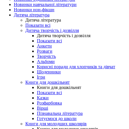
Новинки навчальної літератури
Новинки нон-фікшн
Дитяча література
Дитяча література
Показати всі
Дитяча творчість і дозвілля
Дитяча творчість і дозвілля
Показати всі
Анкети
Розваги
Творчість
Альбоми
Корисні поради для хлопчиків та дівчат
Щоденники
Ігри
Книги для дошкільнят
Книги для дошкільнят
Показати всі
Казки
Розфарбовка
Вірші
Пізнавальна література
Готуємося до школи
Книги для молодших школярів
Книги для молодших школярів