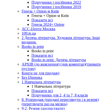
Підручники і посібники 2022
Підручники і посібники 2019
Генеза + Оріон м Київ
Генеза + Оріон м Київ
Показати всі
Генеза 2024+ Оріон
АСС-Центр Москва
109.te.ua
2 Дитяча література. Художня література. Інші
видання.
Books in print
Books in print
Показати всі
Books in print. Дитяча література
АРХІВ (до вияснення) (див коментар)(тримати
пустою)
Книги не для продажу
Без Цінника
1 Навчальна література
1 Навчальна література
Показати всі
Підручники для 2, 4 та 7, 8 класів
8. Розпродаж (продані переглянути і в резерв)
(переглядати раз на місяць)
9-2. Резерв (досписувати)