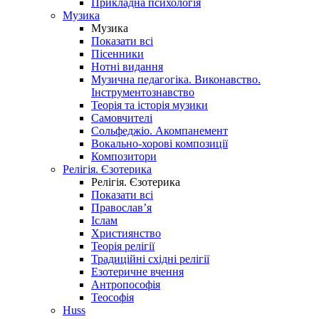
Прикладна психологія
Музика
Музика
Показати всі
Пісенники
Нотні видання
Музична педагогіка. Виконавство.
Інструментознавство
Теорія та історія музики
Самовчителі
Сольфеджіо. Акомпанемент
Вокально-хорові композиції
Композитори
Релігія. Єзотерика
Релігія. Єзотерика
Показати всі
Православ’я
Іслам
Християнство
Теорія релігії
Традиційні східні релігії
Езотеричне вчення
Антропософія
Теософія
Huss