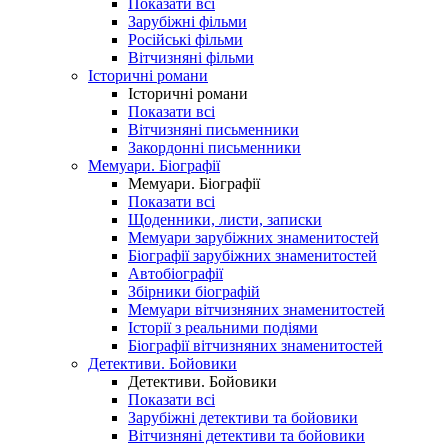
Показати всі
Зарубіжні фільми
Російські фільми
Вітчизняні фільми
Історичні романи
Історичні романи
Показати всі
Вітчизняні письменники
Закордонні письменники
Мемуари. Біографії
Мемуари. Біографії
Показати всі
Щоденники, листи, записки
Мемуари зарубіжних знаменитостей
Біографії зарубіжних знаменитостей
Автобіографії
Збірники біографій
Мемуари вітчизняних знаменитостей
Історії з реальними подіями
Біографії вітчизняних знаменитостей
Детективи. Бойовики
Детективи. Бойовики
Показати всі
Зарубіжні детективи та бойовики
Вітчизняні детективи та бойовики