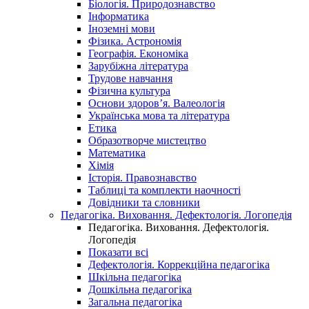
Біологія. Природознавство
Інформатика
Іноземні мови
Фізика. Астрономія
Географія. Економіка
Зарубіжна література
Трудове навчання
Фізична культура
Основи здоров’я. Валеологія
Українська мова та література
Етика
Образотворче мистецтво
Математика
Хімія
Історія. Правознавство
Таблиці та комплекти наочності
Довідники та словники
Педагогіка. Виховання. Дефектологія. Логопедія
Педагогіка. Виховання. Дефектологія.
Логопедія
Показати всі
Дефектологія. Коррекційна педагогіка
Шкільна педагогіка
Дошкільна педагогіка
Загальна педагогіка