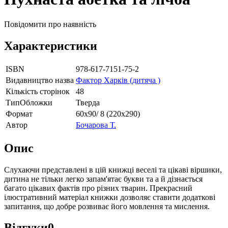
Повідомити про наявність
Характеристики
ISBN
978-617-7151-75-2
Видавництво назва
Фактор Харків (дитяча )
Кількість сторінок
48
ТипОбложки
Тверда
Формат
60х90/ 8 (220х290)
Автор
Бочарова Т.
Опис
Слухаючи представлені в цій книжці веселі та цікаві віршики,
дитина не тільки легко запам'ятає букви та а й дізнається
багато цікавих фактів про різних тварин. Прекрасний
ілюстративний матеріал книжки дозволяє ставити додаткові
запитання, що добре розвиває його мовлення та мислення.
Відгуки
0