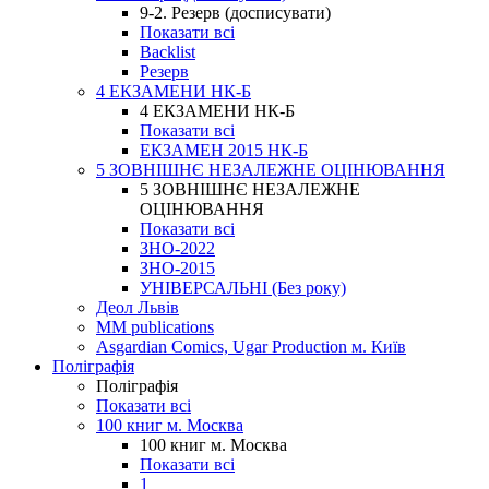
9-2. Резерв (досписувати)
Показати всі
Backlist
Резерв
4 ЕКЗАМЕНИ НК-Б
4 ЕКЗАМЕНИ НК-Б
Показати всі
ЕКЗАМЕН 2015 НК-Б
5 ЗОВНІШНЄ НЕЗАЛЕЖНЕ ОЦІНЮВАННЯ
5 ЗОВНІШНЄ НЕЗАЛЕЖНЕ
ОЦІНЮВАННЯ
Показати всі
ЗНО-2022
ЗНО-2015
УНІВЕРСАЛЬНІ (Без року)
Деол Львів
MM publications
Asgardian Comics, Ugar Production м. Київ
Поліграфія
Поліграфія
Показати всі
100 книг м. Москва
100 книг м. Москва
Показати всі
1