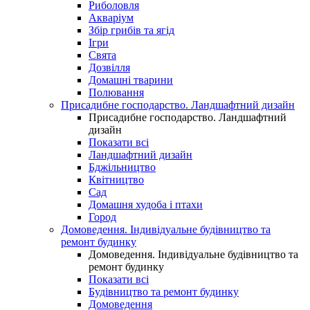
Риболовля
Акваріум
Збір грибів та ягід
Ігри
Свята
Дозвілля
Домашні тварини
Полювання
Присадибне господарство. Ландшафтний дизайн
Присадибне господарство. Ландшафтний
дизайн
Показати всі
Ландшафтний дизайн
Бджільництво
Квітництво
Сад
Домашня худоба і птахи
Город
Домоведення. Індивідуальне будівництво та
ремонт будинку
Домоведення. Індивідуальне будівництво та
ремонт будинку
Показати всі
Будівництво та ремонт будинку
Домоведення