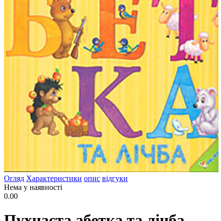
Огляд
Характеристики
опис
відгуки
Нема у наявності
0.00
Пухнаста абетка та лічба