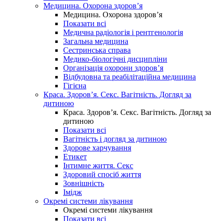
Медицина. Охорона здоров’я
Медицина. Охорона здоров’я
Показати всі
Медична радіологія і рентгенологія
Загальна медицина
Сестринська справа
Медико-біологічні дисципліни
Організація охорони здоров’я
Відбудовна та реабілітаційна медицина
Гігієна
Краса. Здоров’я. Секс. Вагітність. Догляд за
дитиною
Краса. Здоров’я. Секс. Вагітність. Догляд за
дитиною
Показати всі
Вагітність і догляд за дитиною
Здорове харчування
Етикет
Інтимне життя. Секс
Здоровий спосіб життя
Зовнішність
Імідж
Окремі системи лікування
Окремі системи лікування
Показати всі