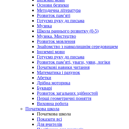
Основи безпеки
Методична література
Розвиток пам’яті
Готуємо руку до письма
Музика
Школа раннього розвитку (0-5)
Музика. Мистецтво
Розвиток мовлення
Знайомство з навколишнім середовищем
Іноземні мови
Готуємо руку до письма
Розвиток пам’яті, уваги, уяви, логіки
Початкові навики читання
Математика і рахунок
Абетки
Дрібна моторика
Букварі
Розвиток загальних здібностей
Перші геометричні поняття
Виховна робота
Початкова школа
Початкова школа
Показати всі
Для вчителів