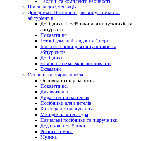
Таблиці та комплекти наочності
Шкільна документація
Довідники. Посібники для випускників та
абітурієнтів
Довідники. Посібники для випускників та
абітурієнтів
Показати всі
Готові домашні завдання. Твори
Інші посібники для випускників та
абітурієнтів
Довідники
Зовнішнє незалежне оцінювання
Екзамени
Основна та старша школа
Основна та старша школа
Показати всі
Для вчителів
Дидактичний матеріал
Посібники для вчителів
Календарне планування
Методична література
Навчальні посібники та підручники
Додаткові посібники
Російська мова
Музика