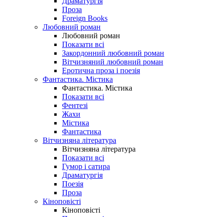
Драматургія
Проза
Foreign Books
Любовний роман
Любовний роман
Показати всі
Закордонний любовний роман
Вітчизняний любовний роман
Еротична проза і поезія
Фантастика. Містика
Фантастика. Містика
Показати всі
Фентезі
Жахи
Містика
Фантастика
Вітчизняна література
Вітчизняна література
Показати всі
Гумор і сатира
Драматургія
Поезія
Проза
Кіноповісті
Кіноповісті