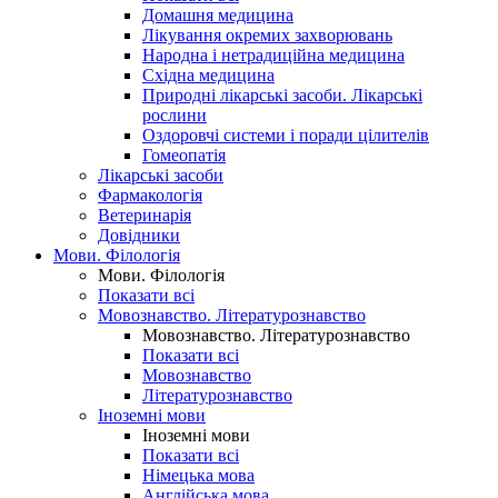
Домашня медицина
Лікування окремих захворювань
Народна і нетрадиційна медицина
Східна медицина
Природні лікарські засоби. Лікарські
рослини
Оздоровчі системи і поради цілителів
Гомеопатія
Лікарські засоби
Фармакологія
Ветеринарія
Довідники
Мови. Філологія
Мови. Філологія
Показати всі
Мовознавство. Літературознавство
Мовознавство. Літературознавство
Показати всі
Мовознавство
Літературознавство
Іноземні мови
Іноземні мови
Показати всі
Німецька мова
Англійська мова