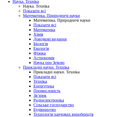
Наука. Техніка
Наука. Техніка
Показати всі
Математика. Природничі науки
Математика. Природничі науки
Показати всі
Математика
Хімія
Довідкові видання
Біологія
Екологія
Фізика
Астрономія
Наука про Землю
Прикладні науки. Техніка
Прикладні науки. Техніка
Показати всі
Техніка
Енергетика
Промисловість
Зв’язок
Радіоелектроніка
Сільське господарство
Будівництво
Технологія харчових виробництв