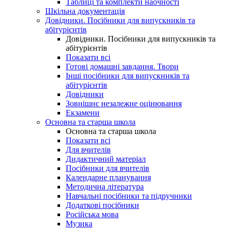
Таблиці та комплекти наочності
Шкільна документація
Довідники. Посібники для випускників та
абітурієнтів
Довідники. Посібники для випускників та
абітурієнтів
Показати всі
Готові домашні завдання. Твори
Інші посібники для випускників та
абітурієнтів
Довідники
Зовнішнє незалежне оцінювання
Екзамени
Основна та старша школа
Основна та старша школа
Показати всі
Для вчителів
Дидактичний матеріал
Посібники для вчителів
Календарне планування
Методична література
Навчальні посібники та підручники
Додаткові посібники
Російська мова
Музика