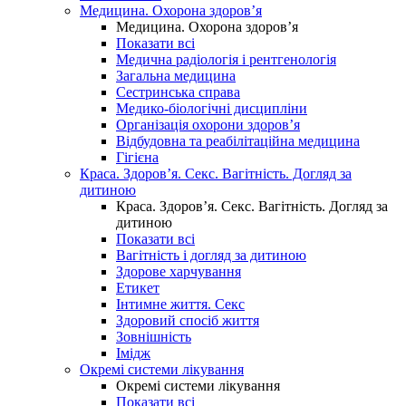
Медицина. Охорона здоров’я
Медицина. Охорона здоров’я
Показати всі
Медична радіологія і рентгенологія
Загальна медицина
Сестринська справа
Медико-біологічні дисципліни
Організація охорони здоров’я
Відбудовна та реабілітаційна медицина
Гігієна
Краса. Здоров’я. Секс. Вагітність. Догляд за
дитиною
Краса. Здоров’я. Секс. Вагітність. Догляд за
дитиною
Показати всі
Вагітність і догляд за дитиною
Здорове харчування
Етикет
Інтимне життя. Секс
Здоровий спосіб життя
Зовнішність
Імідж
Окремі системи лікування
Окремі системи лікування
Показати всі