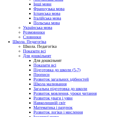
Інші мови
Французька мова
Іспанська мова
Італійська мова
Польська мова
Українська мова
Розмовники
Словники
Школа. Педагогіка
Школа. Педагогіка
Показати всі
Для дошкільнят
Для дошкільнят
Показати всі
Підготовка до школи (5-7)
Прописи
Розвиток загальних здібностей
Школа малювання
Загальна підготовка до школи
Розвиток мовлення, уроки читання
Розвиток уваги і уяви
Навколишній світ
Математика і рахунок
Розвиток логіки і мислення
Іноземні мови