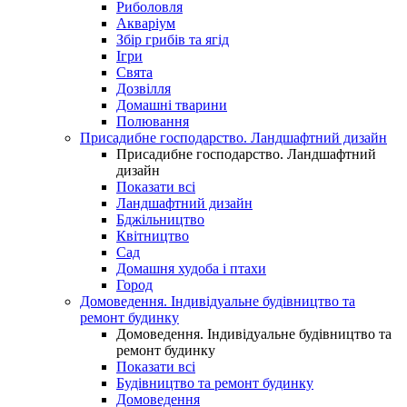
Риболовля
Акваріум
Збір грибів та ягід
Ігри
Свята
Дозвілля
Домашні тварини
Полювання
Присадибне господарство. Ландшафтний дизайн
Присадибне господарство. Ландшафтний
дизайн
Показати всі
Ландшафтний дизайн
Бджільництво
Квітництво
Сад
Домашня худоба і птахи
Город
Домоведення. Індивідуальне будівництво та
ремонт будинку
Домоведення. Індивідуальне будівництво та
ремонт будинку
Показати всі
Будівництво та ремонт будинку
Домоведення