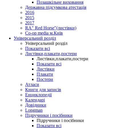
Позашкільне виховання
Державна підсумкова атестація
2016
2015
2017
RA" Red Horse"(листівки)
Co-op media м.Київ
Універсальний розділ
Універсальний розділ
Показати всі
Листівки,плакати,постери
Листівки,плакати,постери
Показати всі
Листівки
Плакати
Постери
Атласи
Книги для записів
Енциклопедії
Календарі
Довідники
Longman
Підручники і посібники
Підручники і посібники
Показати всі