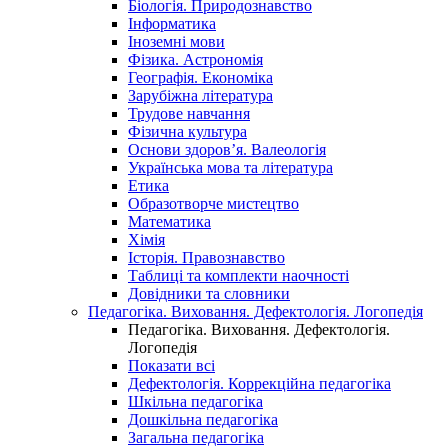
Біологія. Природознавство
Інформатика
Іноземні мови
Фізика. Астрономія
Географія. Економіка
Зарубіжна література
Трудове навчання
Фізична культура
Основи здоров’я. Валеологія
Українська мова та література
Етика
Образотворче мистецтво
Математика
Хімія
Історія. Правознавство
Таблиці та комплекти наочності
Довідники та словники
Педагогіка. Виховання. Дефектологія. Логопедія
Педагогіка. Виховання. Дефектологія.
Логопедія
Показати всі
Дефектологія. Коррекційна педагогіка
Шкільна педагогіка
Дошкільна педагогіка
Загальна педагогіка