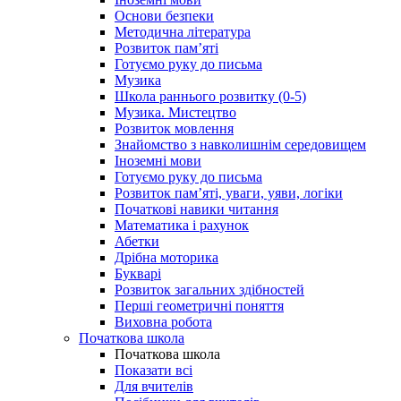
Основи безпеки
Методична література
Розвиток пам’яті
Готуємо руку до письма
Музика
Школа раннього розвитку (0-5)
Музика. Мистецтво
Розвиток мовлення
Знайомство з навколишнім середовищем
Іноземні мови
Готуємо руку до письма
Розвиток пам’яті, уваги, уяви, логіки
Початкові навики читання
Математика і рахунок
Абетки
Дрібна моторика
Букварі
Розвиток загальних здібностей
Перші геометричні поняття
Виховна робота
Початкова школа
Початкова школа
Показати всі
Для вчителів