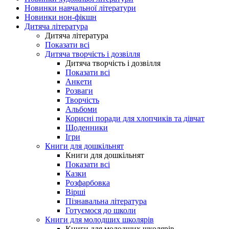
Новинки навчальної літератури
Новинки нон-фікшн
Дитяча література
Дитяча література
Показати всі
Дитяча творчість і дозвілля
Дитяча творчість і дозвілля
Показати всі
Анкети
Розваги
Творчість
Альбоми
Корисні поради для хлопчиків та дівчат
Щоденники
Ігри
Книги для дошкільнят
Книги для дошкільнят
Показати всі
Казки
Розфарбовка
Вірші
Пізнавальна література
Готуємося до школи
Книги для молодших школярів
Книги для молодших школярів