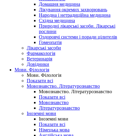
Домашня медицина
Лікування окремих захворювань
Народна і нетрадиційна медицина
Східна медицина
Природні лікарські засоби. Лікарські
рослини
Оздоровчі системи і поради цілителів
Гомеопатія
Лікарські засоби
Фармакологія
Ветеринарія
Довідники
Мови. Філологія
Мови. Філологія
Показати всі
Мовознавство. Літературознавство
Мовознавство. Літературознавство
Показати всі
Мовознавство
Літературознавство
Іноземні мови
Іноземні мови
Показати всі
Німецька мова
Англійська мова