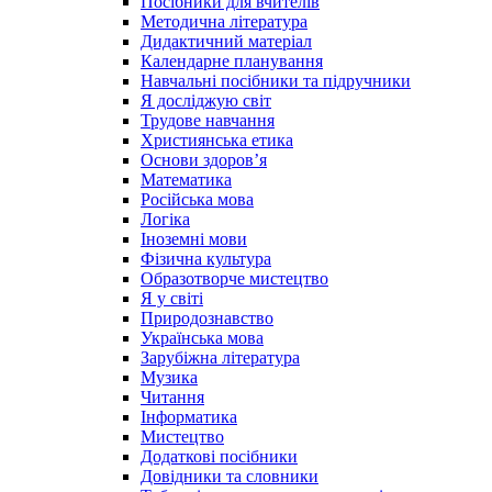
Посібники для вчителів
Методична література
Дидактичний матеріал
Календарне планування
Навчальні посібники та підручники
Я досліджую світ
Трудове навчання
Християнська етика
Основи здоров’я
Математика
Російська мова
Логіка
Іноземні мови
Фізична культура
Образотворче мистецтво
Я у світі
Природознавство
Українська мова
Зарубіжна література
Музика
Читання
Інформатика
Мистецтво
Додаткові посібники
Довідники та словники