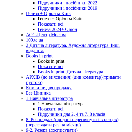
Підручники і посібники 2022
Підручники і посібники 2019
Генеза + Оріон м Київ
Генеза + Оріон м Київ
Показати всі
Генеза 2024+ Оріон
АСС-Центр Москва
109.te.ua
2 Дитяча література. Художня література. Інші
видання.
Books in print
Books in print
Показати всі
Books in print. Дитяча література
АРХІВ (до вияснення) (див коментар)(тримати
пустою)
Книги не для продажу
Без Цінника
1 Навчальна література
1 Навчальна література
Показати всі
Підручники для 2, 4 та 7, 8 класів
8. Розпродаж (продані переглянути і в резерв)
(переглядати раз на місяць)
9-2. Резерв (досписувати)