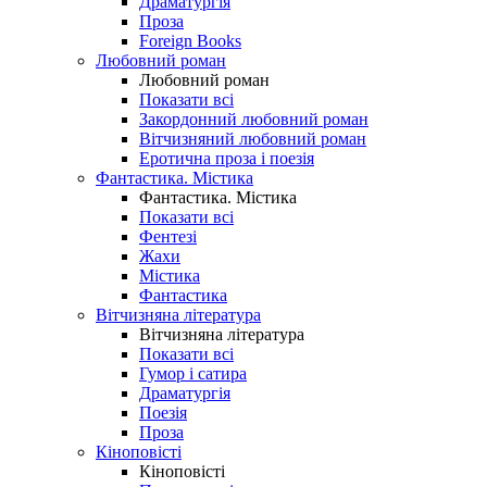
Драматургія
Проза
Foreign Books
Любовний роман
Любовний роман
Показати всі
Закордонний любовний роман
Вітчизняний любовний роман
Еротична проза і поезія
Фантастика. Містика
Фантастика. Містика
Показати всі
Фентезі
Жахи
Містика
Фантастика
Вітчизняна література
Вітчизняна література
Показати всі
Гумор і сатира
Драматургія
Поезія
Проза
Кіноповісті
Кіноповісті