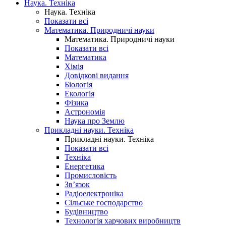
Наука. Техніка
Наука. Техніка
Показати всі
Математика. Природничі науки
Математика. Природничі науки
Показати всі
Математика
Хімія
Довідкові видання
Біологія
Екологія
Фізика
Астрономія
Наука про Землю
Прикладні науки. Техніка
Прикладні науки. Техніка
Показати всі
Техніка
Енергетика
Промисловість
Зв’язок
Радіоелектроніка
Сільське господарство
Будівництво
Технологія харчових виробництв