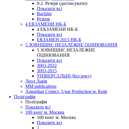
9-2. Резерв (досписувати)
Показати всі
Backlist
Резерв
4 ЕКЗАМЕНИ НК-Б
4 ЕКЗАМЕНИ НК-Б
Показати всі
ЕКЗАМЕН 2015 НК-Б
5 ЗОВНІШНЄ НЕЗАЛЕЖНЕ ОЦІНЮВАННЯ
5 ЗОВНІШНЄ НЕЗАЛЕЖНЕ
ОЦІНЮВАННЯ
Показати всі
ЗНО-2022
ЗНО-2015
УНІВЕРСАЛЬНІ (Без року)
Деол Львів
MM publications
Asgardian Comics, Ugar Production м. Київ
Поліграфія
Поліграфія
Показати всі
100 книг м. Москва
100 книг м. Москва
Показати всі
1