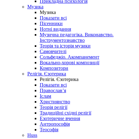
Прикладна психологія
Музика
Музика
Показати всі
Пісенники
Нотні видання
Музична педагогіка. Виконавство.
Інструментознавство
Теорія та історія музики
Самовчителі
Сольфеджіо. Акомпанемент
Вокально-хорові композиції
Композитори
Релігія. Єзотерика
Релігія. Єзотерика
Показати всі
Православ’я
Іслам
Християнство
Теорія релігії
Традиційні східні релігії
Езотеричне вчення
Антропософія
Теософія
Huss