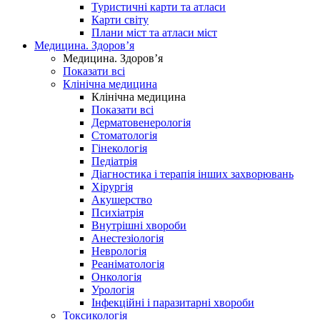
Туристичні карти та атласи
Карти світу
Плани міст та атласи міст
Медицина. Здоров’я
Медицина. Здоров’я
Показати всі
Клінічна медицина
Клінічна медицина
Показати всі
Дерматовенерологія
Стоматологія
Гінекологія
Педіатрія
Діагностика і терапія інших захворювань
Хірургія
Акушерство
Психіатрія
Внутрішні хвороби
Анестезіологія
Неврологія
Реаніматологія
Онкологія
Урологія
Інфекційні і паразитарні хвороби
Токсикологія