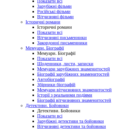
Показати всі
Зарубіжні фільми
Російські фільми
Вітчизняні фільми
Історичні романи
Історичні романи
Показати всі
Вітчизняні письменники
Закордонні письменники
Мемуари. Біографії
Мемуари. Біографії
Показати всі
Щоденники, листи, записки
Мемуари зарубіжних знаменитостей
Біографії зарубіжних знаменитостей
Автобіографії
Збірники біографій
Мемуари вітчизняних знаменитостей
Історії з реальними подіями
Біографії вітчизняних знаменитостей
Детективи. Бойовики
Детективи. Бойовики
Показати всі
Зарубіжні детективи та бойовики
Вітчизняні детективи та бойовики