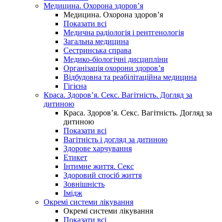
Медицина. Охорона здоров’я
Медицина. Охорона здоров’я
Показати всі
Медична радіологія і рентгенологія
Загальна медицина
Сестринська справа
Медико-біологічні дисципліни
Організація охорони здоров’я
Відбудовна та реабілітаційна медицина
Гігієна
Краса. Здоров’я. Секс. Вагітність. Догляд за
дитиною
Краса. Здоров’я. Секс. Вагітність. Догляд за
дитиною
Показати всі
Вагітність і догляд за дитиною
Здорове харчування
Етикет
Інтимне життя. Секс
Здоровий спосіб життя
Зовнішність
Імідж
Окремі системи лікування
Окремі системи лікування
Показати всі