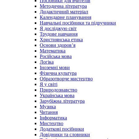
Посібники для вчителів
Методична література
Дидактичний матеріал
Календарне планування
Навчальні посібники та підручники
Я досліджую світ
Трудове навчання
Християнська етика
Основи здоров’я
Математика
Російська мова
Логіка
Іноземні мови
Фізична культура
Образотворче мистецтво
Я у світі
Природознавство
Українська мова
Зарубіжна література
Музика
Читання
Інформатика
Мистецтво
Додаткові посібники
Довідники та словники