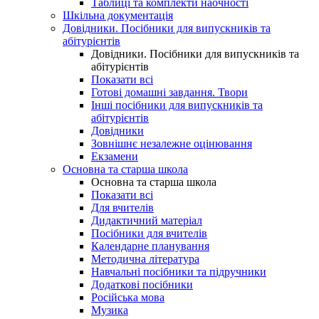
Таблиці та комплекти наочності
Шкільна документація
Довідники. Посібники для випускників та
абітурієнтів
Довідники. Посібники для випускників та
абітурієнтів
Показати всі
Готові домашні завдання. Твори
Інші посібники для випускників та
абітурієнтів
Довідники
Зовнішнє незалежне оцінювання
Екзамени
Основна та старша школа
Основна та старша школа
Показати всі
Для вчителів
Дидактичний матеріал
Посібники для вчителів
Календарне планування
Методична література
Навчальні посібники та підручники
Додаткові посібники
Російська мова
Музика