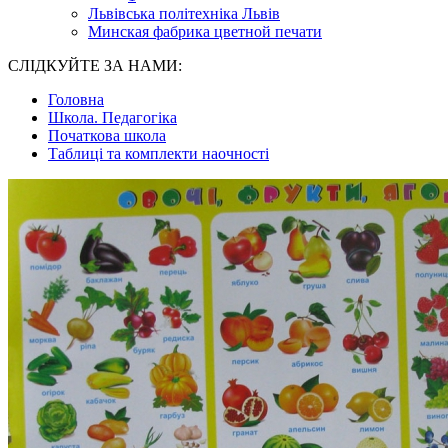
Львівська політехніка Львів
Минская фабрика цветной печати
СЛІДКУЙТЕ ЗА НАМИ:
Головна
Школа. Педагогіка
Початкова школа
Таблиці та комплекти наочності