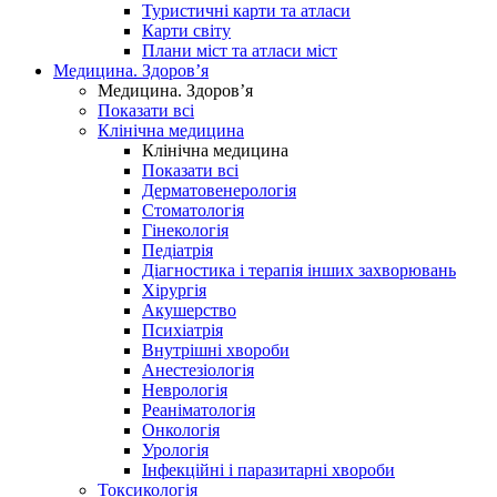
Туристичні карти та атласи
Карти світу
Плани міст та атласи міст
Медицина. Здоров’я
Медицина. Здоров’я
Показати всі
Клінічна медицина
Клінічна медицина
Показати всі
Дерматовенерологія
Стоматологія
Гінекологія
Педіатрія
Діагностика і терапія інших захворювань
Хірургія
Акушерство
Психіатрія
Внутрішні хвороби
Анестезіологія
Неврологія
Реаніматологія
Онкологія
Урологія
Інфекційні і паразитарні хвороби
Токсикологія