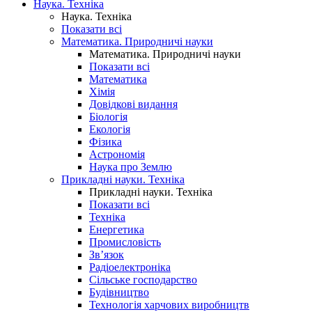
Наука. Техніка
Наука. Техніка
Показати всі
Математика. Природничі науки
Математика. Природничі науки
Показати всі
Математика
Хімія
Довідкові видання
Біологія
Екологія
Фізика
Астрономія
Наука про Землю
Прикладні науки. Техніка
Прикладні науки. Техніка
Показати всі
Техніка
Енергетика
Промисловість
Зв’язок
Радіоелектроніка
Сільське господарство
Будівництво
Технологія харчових виробництв