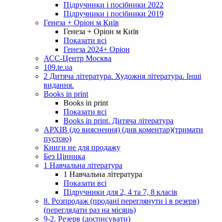
Підручники і посібники 2022
Підручники і посібники 2019
Генеза + Оріон м Київ
Генеза + Оріон м Київ
Показати всі
Генеза 2024+ Оріон
АСС-Центр Москва
109.te.ua
2 Дитяча література. Художня література. Інші
видання.
Books in print
Books in print
Показати всі
Books in print. Дитяча література
АРХІВ (до вияснення) (див коментар)(тримати
пустою)
Книги не для продажу
Без Цінника
1 Навчальна література
1 Навчальна література
Показати всі
Підручники для 2, 4 та 7, 8 класів
8. Розпродаж (продані переглянути і в резерв)
(переглядати раз на місяць)
9-2. Резерв (досписувати)