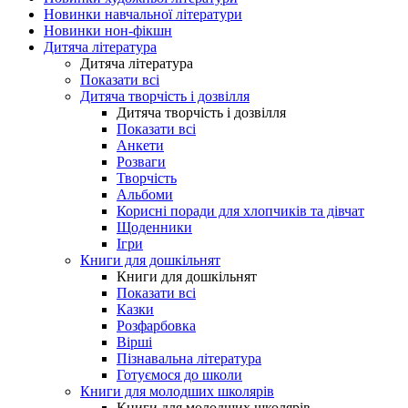
Новинки навчальної літератури
Новинки нон-фікшн
Дитяча література
Дитяча література
Показати всі
Дитяча творчість і дозвілля
Дитяча творчість і дозвілля
Показати всі
Анкети
Розваги
Творчість
Альбоми
Корисні поради для хлопчиків та дівчат
Щоденники
Ігри
Книги для дошкільнят
Книги для дошкільнят
Показати всі
Казки
Розфарбовка
Вірші
Пізнавальна література
Готуємося до школи
Книги для молодших школярів
Книги для молодших школярів