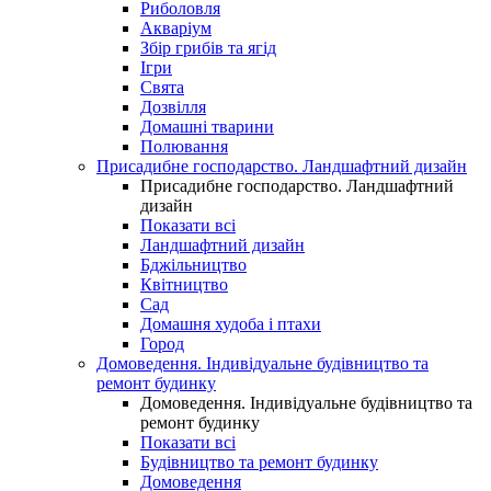
Риболовля
Акваріум
Збір грибів та ягід
Ігри
Свята
Дозвілля
Домашні тварини
Полювання
Присадибне господарство. Ландшафтний дизайн
Присадибне господарство. Ландшафтний
дизайн
Показати всі
Ландшафтний дизайн
Бджільництво
Квітництво
Сад
Домашня худоба і птахи
Город
Домоведення. Індивідуальне будівництво та
ремонт будинку
Домоведення. Індивідуальне будівництво та
ремонт будинку
Показати всі
Будівництво та ремонт будинку
Домоведення