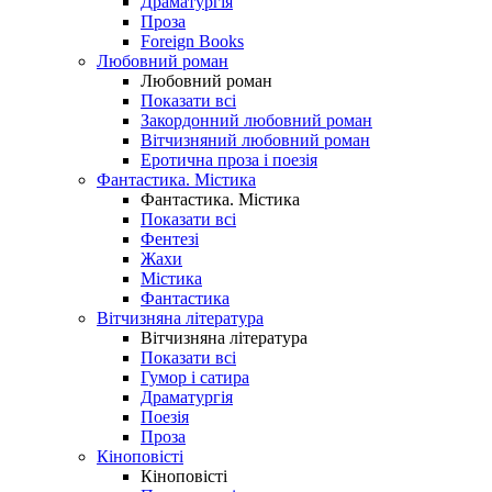
Драматургія
Проза
Foreign Books
Любовний роман
Любовний роман
Показати всі
Закордонний любовний роман
Вітчизняний любовний роман
Еротична проза і поезія
Фантастика. Містика
Фантастика. Містика
Показати всі
Фентезі
Жахи
Містика
Фантастика
Вітчизняна література
Вітчизняна література
Показати всі
Гумор і сатира
Драматургія
Поезія
Проза
Кіноповісті
Кіноповісті