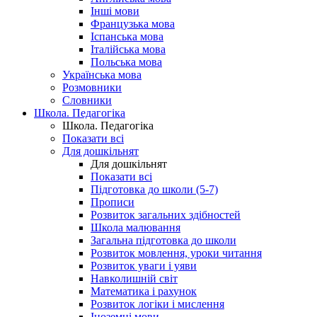
Інші мови
Французька мова
Іспанська мова
Італійська мова
Польська мова
Українська мова
Розмовники
Словники
Школа. Педагогіка
Школа. Педагогіка
Показати всі
Для дошкільнят
Для дошкільнят
Показати всі
Підготовка до школи (5-7)
Прописи
Розвиток загальних здібностей
Школа малювання
Загальна підготовка до школи
Розвиток мовлення, уроки читання
Розвиток уваги і уяви
Навколишній світ
Математика і рахунок
Розвиток логіки і мислення
Іноземні мови