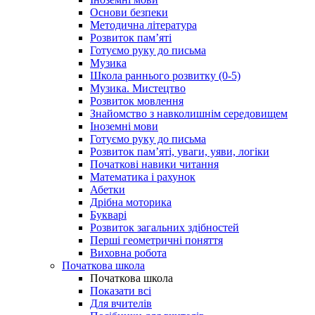
Основи безпеки
Методична література
Розвиток пам’яті
Готуємо руку до письма
Музика
Школа раннього розвитку (0-5)
Музика. Мистецтво
Розвиток мовлення
Знайомство з навколишнім середовищем
Іноземні мови
Готуємо руку до письма
Розвиток пам’яті, уваги, уяви, логіки
Початкові навики читання
Математика і рахунок
Абетки
Дрібна моторика
Букварі
Розвиток загальних здібностей
Перші геометричні поняття
Виховна робота
Початкова школа
Початкова школа
Показати всі
Для вчителів