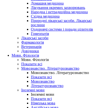
Домашня медицина
Лікування окремих захворювань
Народна і нетрадиційна медицина
Східна медицина
Природні лікарські засоби. Лікарські
рослини
Оздоровчі системи і поради цілителів
Гомеопатія
Лікарські засоби
Фармакологія
Ветеринарія
Довідники
Мови. Філологія
Мови. Філологія
Показати всі
Мовознавство. Літературознавство
Мовознавство. Літературознавство
Показати всі
Мовознавство
Літературознавство
Іноземні мови
Іноземні мови
Показати всі
Німецька мова
Англійська мова