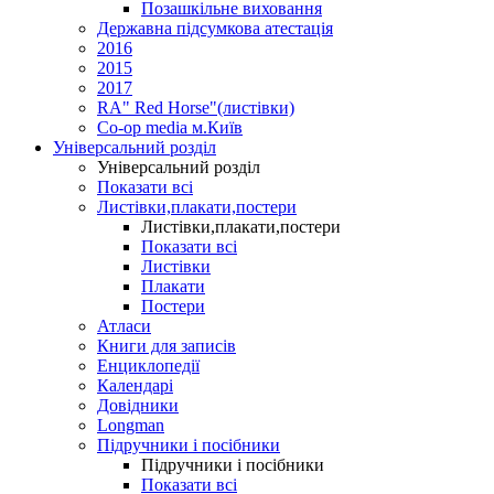
Позашкільне виховання
Державна підсумкова атестація
2016
2015
2017
RA" Red Horse"(листівки)
Co-op media м.Київ
Універсальний розділ
Універсальний розділ
Показати всі
Листівки,плакати,постери
Листівки,плакати,постери
Показати всі
Листівки
Плакати
Постери
Атласи
Книги для записів
Енциклопедії
Календарі
Довідники
Longman
Підручники і посібники
Підручники і посібники
Показати всі