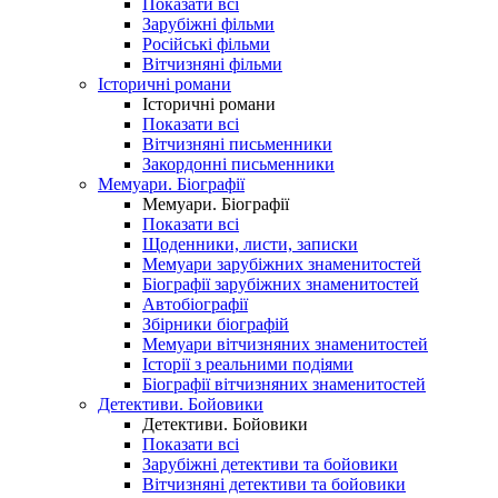
Показати всі
Зарубіжні фільми
Російські фільми
Вітчизняні фільми
Історичні романи
Історичні романи
Показати всі
Вітчизняні письменники
Закордонні письменники
Мемуари. Біографії
Мемуари. Біографії
Показати всі
Щоденники, листи, записки
Мемуари зарубіжних знаменитостей
Біографії зарубіжних знаменитостей
Автобіографії
Збірники біографій
Мемуари вітчизняних знаменитостей
Історії з реальними подіями
Біографії вітчизняних знаменитостей
Детективи. Бойовики
Детективи. Бойовики
Показати всі
Зарубіжні детективи та бойовики
Вітчизняні детективи та бойовики