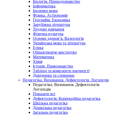
Біологія. Природознавство
Інформатика
Іноземні мови
Фізика. Астрономія
Географія. Економіка
Зарубіжна література
Трудове навчання
Фізична культура
Основи здоров’я. Валеологія
Українська мова та література
Етика
Образотворче мистецтво
Математика
Хімія
Історія. Правознавство
Таблиці та комплекти наочності
Довідники та словники
Педагогіка. Виховання. Дефектологія. Логопедія
Педагогіка. Виховання. Дефектологія.
Логопедія
Показати всі
Дефектологія. Коррекційна педагогіка
Шкільна педагогіка
Дошкільна педагогіка
Загальна педагогіка