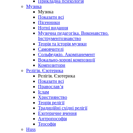
Прикладна психологія
Музика
Музика
Показати всі
Пісенники
Нотні видання
Музична педагогіка. Виконавство.
Інструментознавство
Теорія та історія музики
Самовчителі
Сольфеджіо. Акомпанемент
Вокально-хорові композиції
Композитори
Релігія. Єзотерика
Релігія. Єзотерика
Показати всі
Православ’я
Іслам
Християнство
Теорія релігії
Традиційні східні релігії
Езотеричне вчення
Антропософія
Теософія
Huss