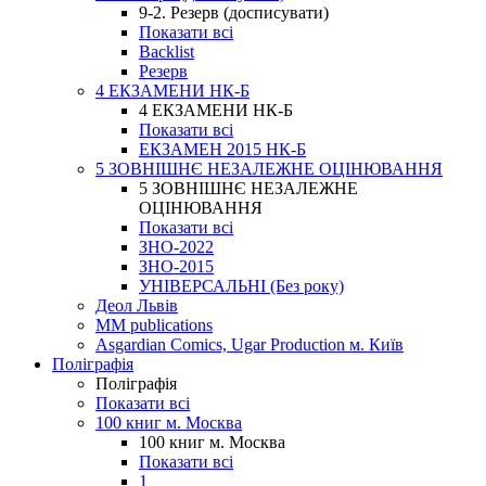
9-2. Резерв (досписувати)
Показати всі
Backlist
Резерв
4 ЕКЗАМЕНИ НК-Б
4 ЕКЗАМЕНИ НК-Б
Показати всі
ЕКЗАМЕН 2015 НК-Б
5 ЗОВНІШНЄ НЕЗАЛЕЖНЕ ОЦІНЮВАННЯ
5 ЗОВНІШНЄ НЕЗАЛЕЖНЕ
ОЦІНЮВАННЯ
Показати всі
ЗНО-2022
ЗНО-2015
УНІВЕРСАЛЬНІ (Без року)
Деол Львів
MM publications
Asgardian Comics, Ugar Production м. Київ
Поліграфія
Поліграфія
Показати всі
100 книг м. Москва
100 книг м. Москва
Показати всі
1