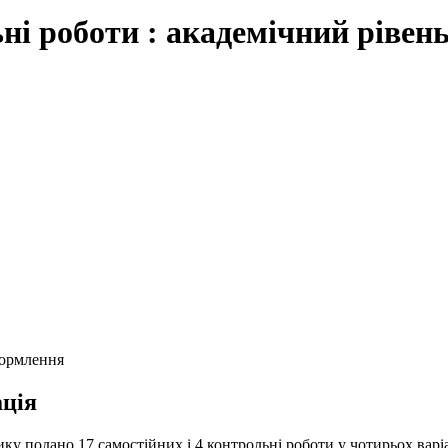
ні роботи : академічний рівень
формлення
ція
ку подано 17 самостійних і 4 контрольні роботи у чотирьох варіан