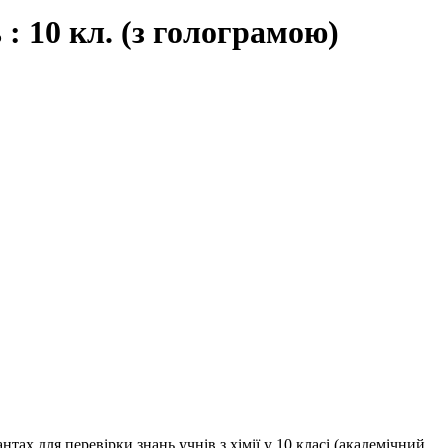
 : 10 кл. (з голограмою)
тах для перевірки знань учнів з хімії у 10 класі (академічний