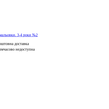
мальовки. 3-4 роки №2
коштовна доставка
имчасово недоступна