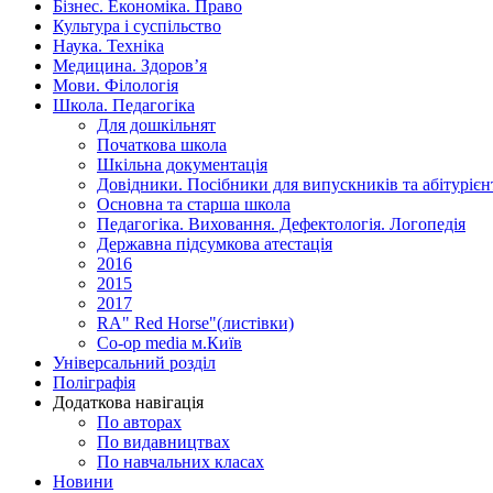
Бізнес. Економіка. Право
Культура і суспільство
Наука. Техніка
Медицина. Здоров’я
Мови. Філологія
Школа. Педагогіка
Для дошкільнят
Початкова школа
Шкільна документація
Довідники. Посібники для випускників та абітурієн
Основна та старша школа
Педагогіка. Виховання. Дефектологія. Логопедія
Державна підсумкова атестація
2016
2015
2017
RA" Red Horse"(листівки)
Co-op media м.Київ
Універсальний розділ
Поліграфія
Додаткова навігація
По авторах
По видавництвах
По навчальних класах
Новини