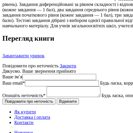
рівень). Завдання диференційовані за рівнем складності і відп
(кожне завдання — 1 бал), два завдання середнього рівня (кожне
завдання початкового рівня (кожне завдання — 1 бал), три завда
бали). Тестові завдання дібрані з вибором однієї правильної в
навчального матеріалу. Для учнів загальноосвітніх шкіл, учите
Перегляд книги
Завантажити уривок
Повідомити про неточність
Закрити
Дякуємо. Ваше звернення прийнято
Ваше ім`я
Ваш email
*
Будь ласка, кор
Опишіть неточність
*
Будь ласка, оп
Як купити
Доставка і оплата
Контакти
Новинки