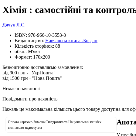
Хімія : самостійні та контроль
Дячук Л.С.
ISBN:
978-966-10-3553-8
Видавництво:
Навчальна книга -Богдан
Кількість сторінок:
88
обкл.:
М'яка
Формат:
170х200
Безкоштовно доставляємо замовлення:
від 900 грн - "УкрПошта"
від 1500 грн - "Нова Пошта"
Немає в наявності
Повідомити про наявність
Нажаль це максимальна кількість цього товару доступна для о
Анота
Оплата карткою Зимова Єпідтримка та Національний кешбек
тимчасово недоступна
У посібни