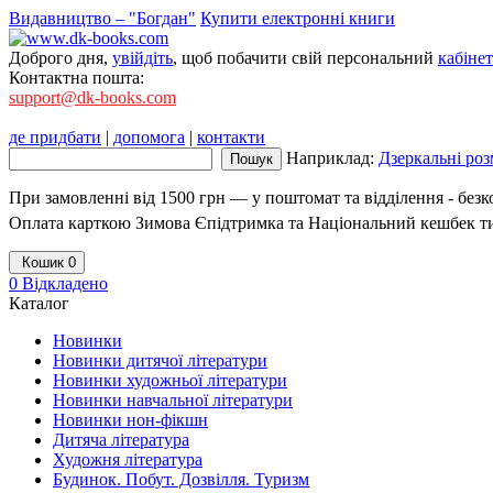
Видавництво – "Богдан"
Купити електронні книги
Доброго дня,
увійдіть
, щоб побачити свій персональний
кабінет
Контактна пошта:
support@dk-books.com
де придбати
|
допомога
|
контакти
Наприклад:
Дзеркальні роз
При замовленні від 1500 грн — у поштомат та відділення - без
Оплата карткою Зимова Єпідтримка та Національний кешбек т
Кошик
0
0
Відкладено
Каталог
Новинки
Новинки дитячої літератури
Новинки художньої літератури
Новинки навчальної літератури
Новинки нон-фікшн
Дитяча література
Художня література
Будинок. Побут. Дозвілля. Туризм