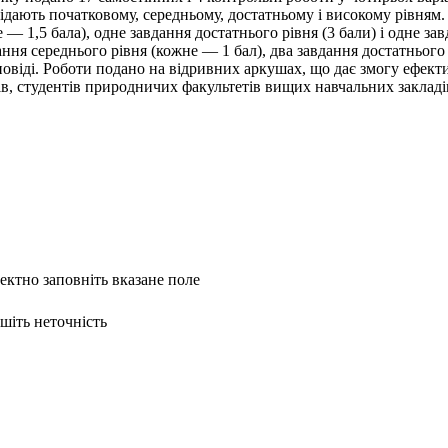
овідають початковому, середньому, достатньому і високому рівням.
 — 1,5 бала), одне завдання достатнього рівня (3 бали) і одне за
ння середнього рівня (кожне — 1 бал), два завдання достатнього 
ідповіді. Роботи подано на відривних аркушах, що дає змогу ефект
лів, студентів природничих факультетів вищих навчальних закладі
ректно заповніть вказане поле
ишіть неточність