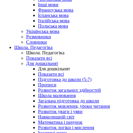
Інші мови
Французька мова
Іспанська мова
Італійська мова
Польська мова
Українська мова
Розмовники
Словники
Школа. Педагогіка
Школа. Педагогіка
Показати всі
Для дошкільнят
Для дошкільнят
Показати всі
Підготовка до школи (5-7)
Прописи
Розвиток загальних здібностей
Школа малювання
Загальна підготовка до школи
Розвиток мовлення, уроки читання
Розвиток уваги і уяви
Навколишній світ
Математика і рахунок
Розвиток логіки і мислення
Іноземні мови