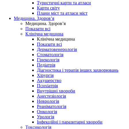
Туристичні карти та атласи
Карти світу
Плани міст та атласи міст
Медицина. Здоров’я
Медицина. Здоров’я
Показати всі
Клінічна медицина
Клінічна медицина
Показати всі
Дерматовенерологія
Стоматологія
Гінекологія
Педіатрія
Діагностика і терапія інших захворювань
Хірургія
Акушерство
Психіатрія
Внутрішні хвороби
Анестезіологія
Неврологія
Реаніматологія
Онкологія
Урологія
Інфекційні і паразитарні хвороби
Токсикологія