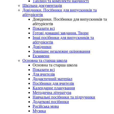
Таблиці та комплекти наочності
Шкільна документація
Довідники. Посібники для випускників та
абітурієнтів
Довідники. Посібники для випускників та
абітурієнтів
Показати всі
Готові домашні завдання. Твори
Інші посібники для випускників та
абітурієнтів
Довідники
Зовнішнє незалежне оцінювання
Екзамени
Основна та старша школа
Основна та старша школа
Показати всі
Для вчителів
Дидактичний матеріал
Посібники для вчителів
Календарне планування
Методична література
Навчальні посібники та підручники
Додаткові посібники
Російська мова
Музика