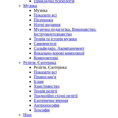
Прикладна психологія
Музика
Музика
Показати всі
Пісенники
Нотні видання
Музична педагогіка. Виконавство.
Інструментознавство
Теорія та історія музики
Самовчителі
Сольфеджіо. Акомпанемент
Вокально-хорові композиції
Композитори
Релігія. Єзотерика
Релігія. Єзотерика
Показати всі
Православ’я
Іслам
Християнство
Теорія релігії
Традиційні східні релігії
Езотеричне вчення
Антропософія
Теософія
Huss