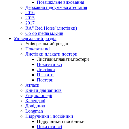
Позашкільне виховання
Державна підсумкова атестація
2016
2015
2017
RA" Red Horse"(листівки)
Co-op media м.Київ
Універсальний розділ
Універсальний розділ
Показати всі
Листівки,плакати,постери
Листівки,плакати,постери
Показати всі
Листівки
Плакати
Постери
Атласи
Книги для записів
Енциклопедії
Календарі
Довідники
Longman
Підручники і посібники
Підручники і посібники
Показати всі