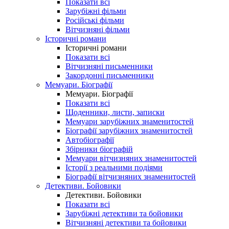
Показати всі
Зарубіжні фільми
Російські фільми
Вітчизняні фільми
Історичні романи
Історичні романи
Показати всі
Вітчизняні письменники
Закордонні письменники
Мемуари. Біографії
Мемуари. Біографії
Показати всі
Щоденники, листи, записки
Мемуари зарубіжних знаменитостей
Біографії зарубіжних знаменитостей
Автобіографії
Збірники біографій
Мемуари вітчизняних знаменитостей
Історії з реальними подіями
Біографії вітчизняних знаменитостей
Детективи. Бойовики
Детективи. Бойовики
Показати всі
Зарубіжні детективи та бойовики
Вітчизняні детективи та бойовики