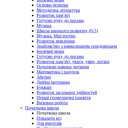
Основи безпеки
Методична література
Розвиток пам’яті
Готуємо руку до письма
Музика
Школа раннього розвитку (0-5)
Музика. Мистецтво
Розвиток мовлення
Знайомство з навколишнім середовищем
Іноземні мови
Готуємо руку до письма
Розвиток пам’яті, уваги, уяви, логіки
Початкові навики читання
Математика і рахунок
Абетки
Дрібна моторика
Букварі
Розвиток загальних здібностей
Перші геометричні поняття
Виховна робота
Початкова школа
Початкова школа
Показати всі
Для вчителів