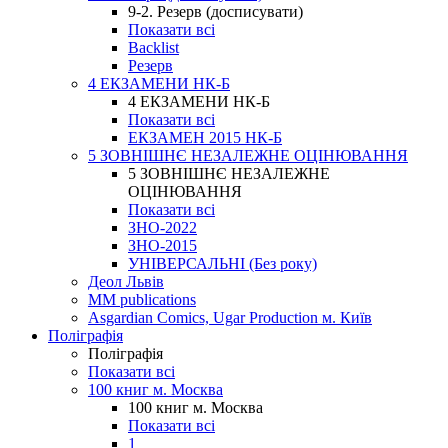
9-2. Резерв (досписувати)
Показати всі
Backlist
Резерв
4 ЕКЗАМЕНИ НК-Б
4 ЕКЗАМЕНИ НК-Б
Показати всі
ЕКЗАМЕН 2015 НК-Б
5 ЗОВНІШНЄ НЕЗАЛЕЖНЕ ОЦІНЮВАННЯ
5 ЗОВНІШНЄ НЕЗАЛЕЖНЕ
ОЦІНЮВАННЯ
Показати всі
ЗНО-2022
ЗНО-2015
УНІВЕРСАЛЬНІ (Без року)
Деол Львів
MM publications
Asgardian Comics, Ugar Production м. Київ
Поліграфія
Поліграфія
Показати всі
100 книг м. Москва
100 книг м. Москва
Показати всі
1