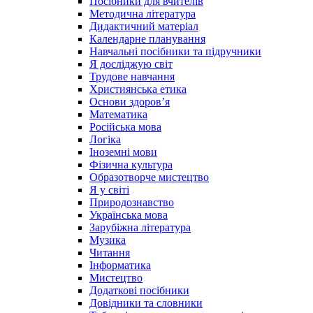
Посібники для вчителів
Методична література
Дидактичний матеріал
Календарне планування
Навчальні посібники та підручники
Я досліджую світ
Трудове навчання
Християнська етика
Основи здоров’я
Математика
Російська мова
Логіка
Іноземні мови
Фізична культура
Образотворче мистецтво
Я у світі
Природознавство
Українська мова
Зарубіжна література
Музика
Читання
Інформатика
Мистецтво
Додаткові посібники
Довідники та словники