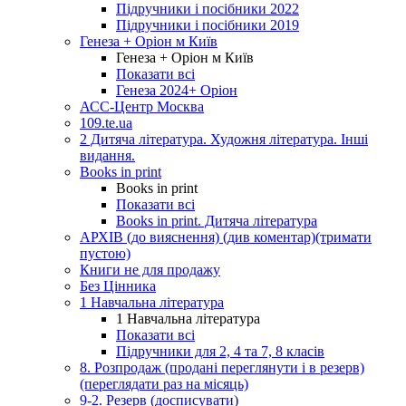
Підручники і посібники 2022
Підручники і посібники 2019
Генеза + Оріон м Київ
Генеза + Оріон м Київ
Показати всі
Генеза 2024+ Оріон
АСС-Центр Москва
109.te.ua
2 Дитяча література. Художня література. Інші
видання.
Books in print
Books in print
Показати всі
Books in print. Дитяча література
АРХІВ (до вияснення) (див коментар)(тримати
пустою)
Книги не для продажу
Без Цінника
1 Навчальна література
1 Навчальна література
Показати всі
Підручники для 2, 4 та 7, 8 класів
8. Розпродаж (продані переглянути і в резерв)
(переглядати раз на місяць)
9-2. Резерв (досписувати)