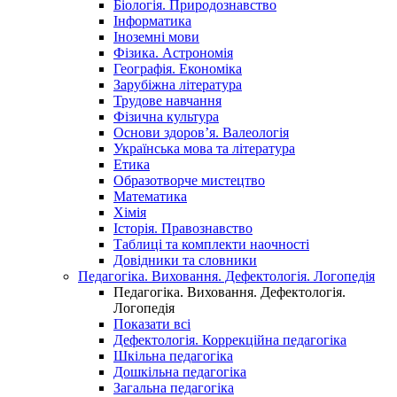
Біологія. Природознавство
Інформатика
Іноземні мови
Фізика. Астрономія
Географія. Економіка
Зарубіжна література
Трудове навчання
Фізична культура
Основи здоров’я. Валеологія
Українська мова та література
Етика
Образотворче мистецтво
Математика
Хімія
Історія. Правознавство
Таблиці та комплекти наочності
Довідники та словники
Педагогіка. Виховання. Дефектологія. Логопедія
Педагогіка. Виховання. Дефектологія.
Логопедія
Показати всі
Дефектологія. Коррекційна педагогіка
Шкільна педагогіка
Дошкільна педагогіка
Загальна педагогіка