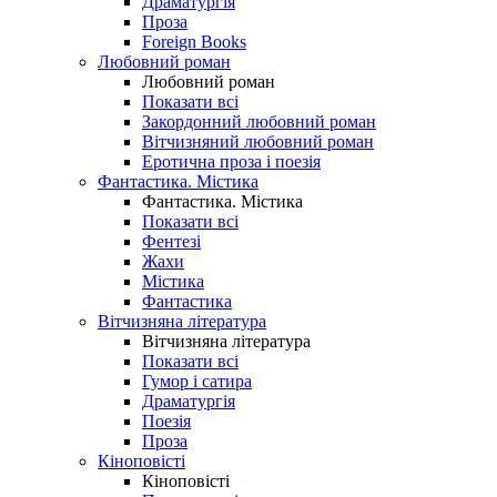
Драматургія
Проза
Foreign Books
Любовний роман
Любовний роман
Показати всі
Закордонний любовний роман
Вітчизняний любовний роман
Еротична проза і поезія
Фантастика. Містика
Фантастика. Містика
Показати всі
Фентезі
Жахи
Містика
Фантастика
Вітчизняна література
Вітчизняна література
Показати всі
Гумор і сатира
Драматургія
Поезія
Проза
Кіноповісті
Кіноповісті