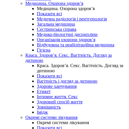
Медицина. Охорона здоров’я
Медицина. Охорона здоров’я
Показати всі
Медична радіологія і рентгенологія
Загальна медицина
Сестринська справа
Медико-біологічні дисципліни
Організація охорони здоров’я
Відбудовна та реабілітаційна медицина
Гігієна
Краса. Здоров’я. Секс. Вагітність. Догляд за
дитиною
Краса. Здоров’я. Секс. Вагітність. Догляд за
дитиною
Показати всі
Вагітність і догляд за дитиною
Здорове харчування
Етикет
Інтимне життя. Секс
Здоровий спосіб життя
Зовнішність
Імідж
Окремі системи лікування
Окремі системи лікування
Показати всі