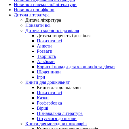
Новинки навчальної літератури
Новинки нон-фікшн
Дитяча література
Дитяча література
Показати всі
Дитяча творчість і дозвілля
Дитяча творчість і дозвілля
Показати всі
Анкети
Розваги
Творчість
Альбоми
Корисні поради для хлопчиків та дівчат
Щоденники
Ігри
Книги для дошкільнят
Книги для дошкільнят
Показати всі
Казки
Розфарбовка
Вірші
Пізнавальна література
Готуємося до школи
Книги для молодших школярів
Книги для молодших школярів