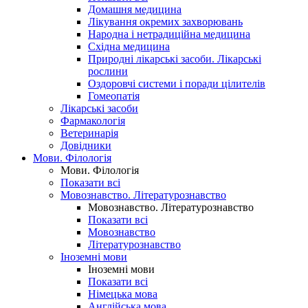
Домашня медицина
Лікування окремих захворювань
Народна і нетрадиційна медицина
Східна медицина
Природні лікарські засоби. Лікарські
рослини
Оздоровчі системи і поради цілителів
Гомеопатія
Лікарські засоби
Фармакологія
Ветеринарія
Довідники
Мови. Філологія
Мови. Філологія
Показати всі
Мовознавство. Літературознавство
Мовознавство. Літературознавство
Показати всі
Мовознавство
Літературознавство
Іноземні мови
Іноземні мови
Показати всі
Німецька мова
Англійська мова