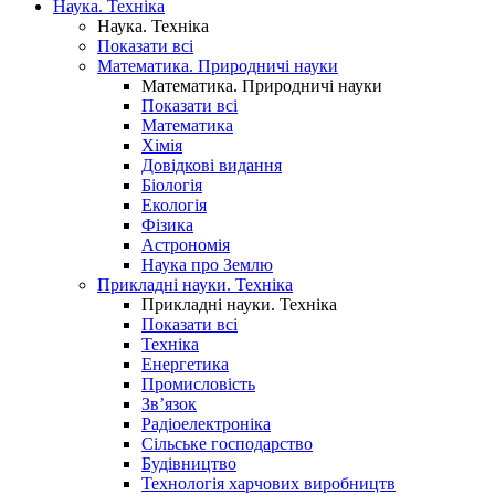
Наука. Техніка
Наука. Техніка
Показати всі
Математика. Природничі науки
Математика. Природничі науки
Показати всі
Математика
Хімія
Довідкові видання
Біологія
Екологія
Фізика
Астрономія
Наука про Землю
Прикладні науки. Техніка
Прикладні науки. Техніка
Показати всі
Техніка
Енергетика
Промисловість
Зв’язок
Радіоелектроніка
Сільське господарство
Будівництво
Технологія харчових виробництв