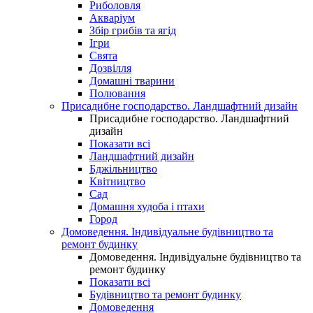
Риболовля
Акваріум
Збір грибів та ягід
Ігри
Свята
Дозвілля
Домашні тварини
Полювання
Присадибне господарство. Ландшафтний дизайн
Присадибне господарство. Ландшафтний
дизайн
Показати всі
Ландшафтний дизайн
Бджільництво
Квітництво
Сад
Домашня худоба і птахи
Город
Домоведення. Індивідуальне будівництво та
ремонт будинку
Домоведення. Індивідуальне будівництво та
ремонт будинку
Показати всі
Будівництво та ремонт будинку
Домоведення