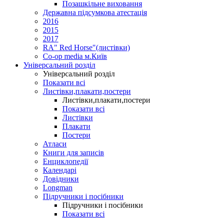
Позашкільне виховання
Державна підсумкова атестація
2016
2015
2017
RA" Red Horse"(листівки)
Co-op media м.Київ
Універсальний розділ
Універсальний розділ
Показати всі
Листівки,плакати,постери
Листівки,плакати,постери
Показати всі
Листівки
Плакати
Постери
Атласи
Книги для записів
Енциклопедії
Календарі
Довідники
Longman
Підручники і посібники
Підручники і посібники
Показати всі