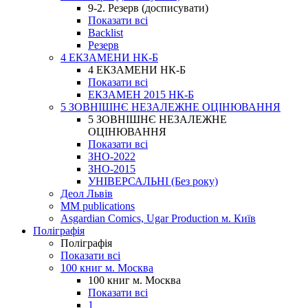
9-2. Резерв (досписувати)
Показати всі
Backlist
Резерв
4 ЕКЗАМЕНИ НК-Б
4 ЕКЗАМЕНИ НК-Б
Показати всі
ЕКЗАМЕН 2015 НК-Б
5 ЗОВНІШНЄ НЕЗАЛЕЖНЕ ОЦІНЮВАННЯ
5 ЗОВНІШНЄ НЕЗАЛЕЖНЕ
ОЦІНЮВАННЯ
Показати всі
ЗНО-2022
ЗНО-2015
УНІВЕРСАЛЬНІ (Без року)
Деол Львів
MM publications
Asgardian Comics, Ugar Production м. Київ
Поліграфія
Поліграфія
Показати всі
100 книг м. Москва
100 книг м. Москва
Показати всі
1