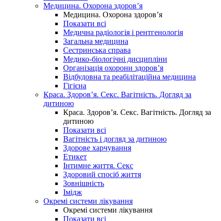
Медицина. Охорона здоров’я
Медицина. Охорона здоров’я
Показати всі
Медична радіологія і рентгенологія
Загальна медицина
Сестринська справа
Медико-біологічні дисципліни
Організація охорони здоров’я
Відбудовна та реабілітаційна медицина
Гігієна
Краса. Здоров’я. Секс. Вагітність. Догляд за
дитиною
Краса. Здоров’я. Секс. Вагітність. Догляд за
дитиною
Показати всі
Вагітність і догляд за дитиною
Здорове харчування
Етикет
Інтимне життя. Секс
Здоровий спосіб життя
Зовнішність
Імідж
Окремі системи лікування
Окремі системи лікування
Показати всі