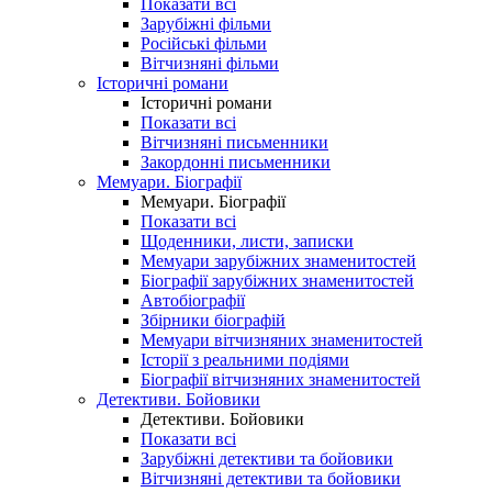
Показати всі
Зарубіжні фільми
Російські фільми
Вітчизняні фільми
Історичні романи
Історичні романи
Показати всі
Вітчизняні письменники
Закордонні письменники
Мемуари. Біографії
Мемуари. Біографії
Показати всі
Щоденники, листи, записки
Мемуари зарубіжних знаменитостей
Біографії зарубіжних знаменитостей
Автобіографії
Збірники біографій
Мемуари вітчизняних знаменитостей
Історії з реальними подіями
Біографії вітчизняних знаменитостей
Детективи. Бойовики
Детективи. Бойовики
Показати всі
Зарубіжні детективи та бойовики
Вітчизняні детективи та бойовики