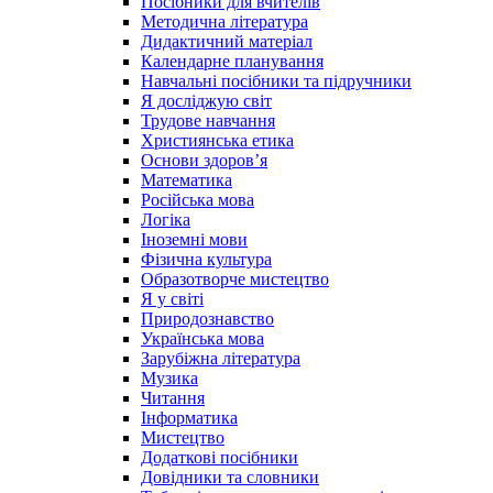
Посібники для вчителів
Методична література
Дидактичний матеріал
Календарне планування
Навчальні посібники та підручники
Я досліджую світ
Трудове навчання
Християнська етика
Основи здоров’я
Математика
Російська мова
Логіка
Іноземні мови
Фізична культура
Образотворче мистецтво
Я у світі
Природознавство
Українська мова
Зарубіжна література
Музика
Читання
Інформатика
Мистецтво
Додаткові посібники
Довідники та словники