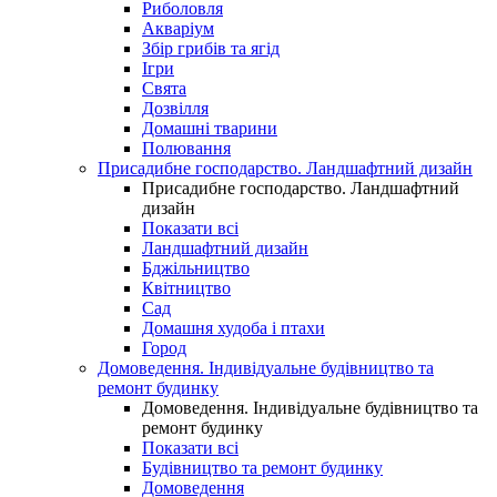
Риболовля
Акваріум
Збір грибів та ягід
Ігри
Свята
Дозвілля
Домашні тварини
Полювання
Присадибне господарство. Ландшафтний дизайн
Присадибне господарство. Ландшафтний
дизайн
Показати всі
Ландшафтний дизайн
Бджільництво
Квітництво
Сад
Домашня худоба і птахи
Город
Домоведення. Індивідуальне будівництво та
ремонт будинку
Домоведення. Індивідуальне будівництво та
ремонт будинку
Показати всі
Будівництво та ремонт будинку
Домоведення