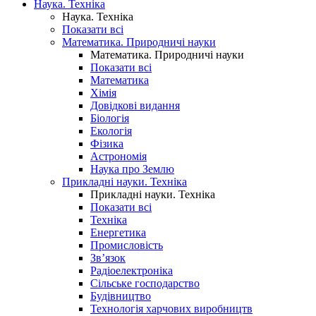
Наука. Техніка
Наука. Техніка
Показати всі
Математика. Природничі науки
Математика. Природничі науки
Показати всі
Математика
Хімія
Довідкові видання
Біологія
Екологія
Фізика
Астрономія
Наука про Землю
Прикладні науки. Техніка
Прикладні науки. Техніка
Показати всі
Техніка
Енергетика
Промисловість
Зв’язок
Радіоелектроніка
Сільське господарство
Будівництво
Технологія харчових виробництв