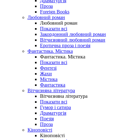
Драматургія
Проза
Foreign Books
Любовний роман
Любовний роман
Показати всі
Закордонний любовний роман
Вітчизняний любовний роман
Еротична проза і поезія
Фантастика. Містика
Фантастика. Містика
Показати всі
Фентезі
Жахи
Містика
Фантастика
Вітчизняна література
Вітчизняна література
Показати всі
Гумор і сатира
Драматургія
Поезія
Проза
Кіноповісті
Кіноповісті