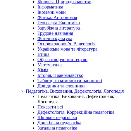
Біологія. Природознавство
Інформатика
Іноземні мови
Фізика. Астрономія
Географія. Економіка
Зарубіжна література
Трудове навчання
Фізична культура
Основи здоров’я. Валеологія
Українська мова та література
Етика
Образотворче мистецтво
Математика
Хімія
Історія. Правознавство
Таблиці та комплекти наочності
Довідники та словники
Педагогіка. Виховання. Дефектологія. Логопедія
Педагогіка. Виховання. Дефектологія.
Логопедія
Показати всі
Дефектологія. Коррекційна педагогіка
Шкільна педагогіка
Дошкільна педагогіка
Загальна педагогіка