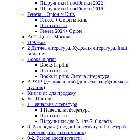
Підручники і посібники 2022
Підручники і посібники 2019
Генеза + Оріон м Київ
Генеза + Оріон м Київ
Показати всі
Генеза 2024+ Оріон
АСС-Центр Москва
109.te.ua
2 Дитяча література. Художня література. Інші
видання.
Books in print
Books in print
Показати всі
Books in print. Дитяча література
АРХІВ (до вияснення) (див коментар)(тримати
пустою)
Книги не для продажу
Без Цінника
1 Навчальна література
1 Навчальна література
Показати всі
Підручники для 2, 4 та 7, 8 класів
8. Розпродаж (продані переглянути і в резерв)
(переглядати раз на місяць)
9-2. Резерв (досписувати)