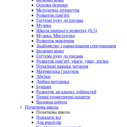
Основи безпеки
Методична література
Розвиток пам’яті
Готуємо руку до письма
Музика
Школа раннього розвитку (0-5)
Музика. Мистецтво
Розвиток мовлення
Знайомство з навколишнім середовищем
Іноземні мови
Готуємо руку до письма
Розвиток пам’яті, уваги, уяви, логіки
Початкові навики читання
Математика і рахунок
Абетки
Дрібна моторика
Букварі
Розвиток загальних здібностей
Перші геометричні поняття
Виховна робота
Початкова школа
Початкова школа
Показати всі
Для вчителів