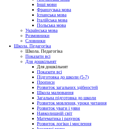
Інші мови
Французька мова
Іспанська мова
Італійська мова
Польська мова
Українська мова
Розмовники
Словники
Школа. Педагогіка
Школа. Педагогіка
Показати всі
Для дошкільнят
Для дошкільнят
Показати всі
Підготовка до школи (5-7)
Прописи
Розвиток загальних здібностей
Школа малювання
Загальна підготовка до школи
Розвиток мовлення, уроки читання
Розвиток уваги і уяви
Навколишній світ
Математика і рахунок
Розвиток логіки і мислення
Іноземні мови