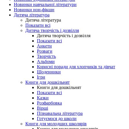
Новинки навчальної літератури
Новинки нон-фікшн
Дитяча література
Дитяча література
Показати всі
Дитяча творчість і дозвілля
Дитяча творчість і дозвілля
Показати всі
Анкети
Розваги
Творчість
Альбоми
Корисні поради для хлопчиків та дівчат
Щоденники
Ігри
Книги для дошкільнят
Книги для дошкільнят
Показати всі
Казки
Розфарбовка
Вірші
Пізнавальна література
Готуємося до школи
Книги для молодших школярів
Книги для молодших школярів