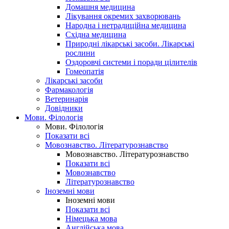
Домашня медицина
Лікування окремих захворювань
Народна і нетрадиційна медицина
Східна медицина
Природні лікарські засоби. Лікарські
рослини
Оздоровчі системи і поради цілителів
Гомеопатія
Лікарські засоби
Фармакологія
Ветеринарія
Довідники
Мови. Філологія
Мови. Філологія
Показати всі
Мовознавство. Літературознавство
Мовознавство. Літературознавство
Показати всі
Мовознавство
Літературознавство
Іноземні мови
Іноземні мови
Показати всі
Німецька мова
Англійська мова