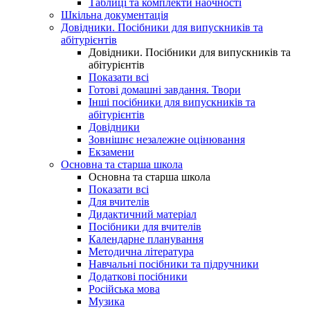
Таблиці та комплекти наочності
Шкільна документація
Довідники. Посібники для випускників та
абітурієнтів
Довідники. Посібники для випускників та
абітурієнтів
Показати всі
Готові домашні завдання. Твори
Інші посібники для випускників та
абітурієнтів
Довідники
Зовнішнє незалежне оцінювання
Екзамени
Основна та старша школа
Основна та старша школа
Показати всі
Для вчителів
Дидактичний матеріал
Посібники для вчителів
Календарне планування
Методична література
Навчальні посібники та підручники
Додаткові посібники
Російська мова
Музика