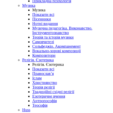
Прикладна психологія
Музика
Музика
Показати всі
Пісенники
Нотні видання
Музична педагогіка. Виконавство.
Інструментознавство
Теорія та історія музики
Самовчителі
Сольфеджіо. Акомпанемент
Вокально-хорові композиції
Композитори
Релігія. Єзотерика
Релігія. Єзотерика
Показати всі
Православ’я
Іслам
Християнство
Теорія релігії
Традиційні східні релігії
Езотеричне вчення
Антропософія
Теософія
Huss