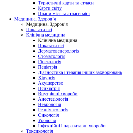
Туристичні карти та атласи
Карти світу
Плани міст та атласи міст
Медицина. Здоров’я
Медицина. Здоров’я
Показати всі
Клінічна медицина
Клінічна медицина
Показати всі
Дерматовенерологія
Стоматологія
Гінекологія
Педіатрія
Діагностика і терапія інших захворювань
Хірургія
Акушерство
Психіатрія
Внутрішні хвороби
Анестезіологія
Неврологія
Реаніматологія
Онкологія
Урологія
Інфекційні і паразитарні хвороби
Токсикологія