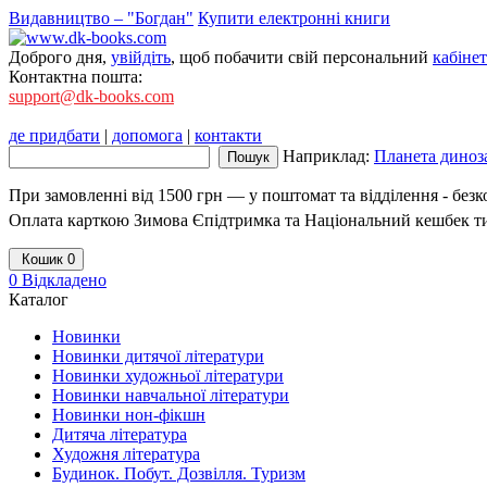
Видавництво – "Богдан"
Купити електронні книги
Доброго дня,
увійдіть
, щоб побачити свій персональний
кабінет
Контактна пошта:
support@dk-books.com
де придбати
|
допомога
|
контакти
Наприклад:
Планета диноза
При замовленні від 1500 грн — у поштомат та відділення - без
Оплата карткою Зимова Єпідтримка та Національний кешбек т
Кошик
0
0
Відкладено
Каталог
Новинки
Новинки дитячої літератури
Новинки художньої літератури
Новинки навчальної літератури
Новинки нон-фікшн
Дитяча література
Художня література
Будинок. Побут. Дозвілля. Туризм