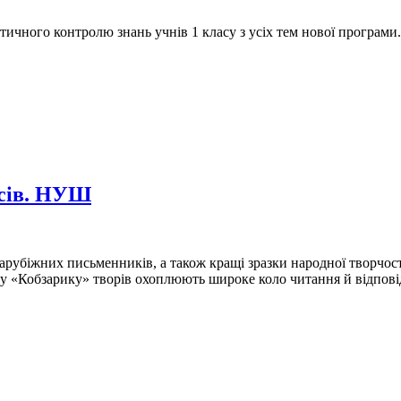
ичного контролю знань учнів 1 класу з усіх тем нової програми.
асів. НУШ
арубіжних письменників, а також кращі зразки народної творчост
их у «Кобзарику» творів охоплюють широке коло читання й відпов