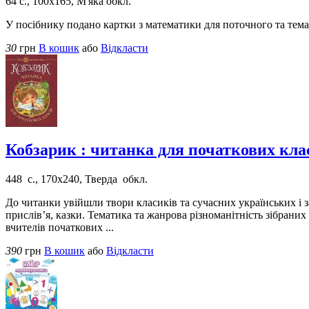
64 с., 100х165, М'яка обкл.
У посібнику подано картки з математики для поточного та темат
30
грн
В кошик
або
Відкласти
Кобзарик : читанка для початкових кл
448 с., 170х240, Тверда обкл.
До читанки увійшли твори класиків та сучасних українських і з
прислів’я, казки. Тематика та жанрова різноманітність зібран
вчителів початкових ...
390
грн
В кошик
або
Відкласти