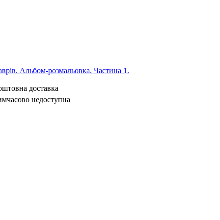
врів. Альбом-розмальовка. Частина 1.
коштовна доставка
имчасово недоступна