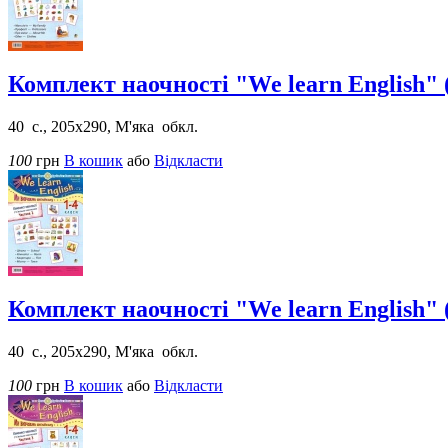
Комплект наочності "We learn English" (
40 с., 205х290, М'яка обкл.
100
грн
В кошик
або
Відкласти
Комплект наочності "We learn English" (
40 с., 205х290, М'яка обкл.
100
грн
В кошик
або
Відкласти