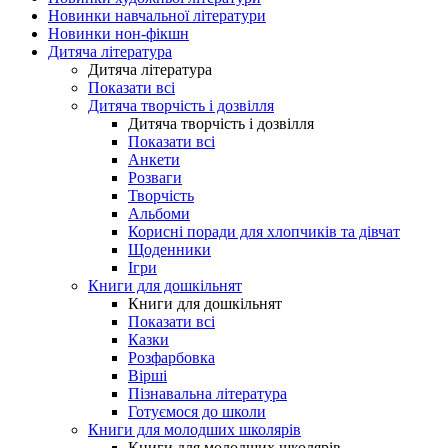
Новинки навчальної літератури
Новинки нон-фікшн
Дитяча література
Дитяча література
Показати всі
Дитяча творчість і дозвілля
Дитяча творчість і дозвілля
Показати всі
Анкети
Розваги
Творчість
Альбоми
Корисні поради для хлопчиків та дівчат
Щоденники
Ігри
Книги для дошкільнят
Книги для дошкільнят
Показати всі
Казки
Розфарбовка
Вірші
Пізнавальна література
Готуємося до школи
Книги для молодших школярів
Книги для молодших школярів