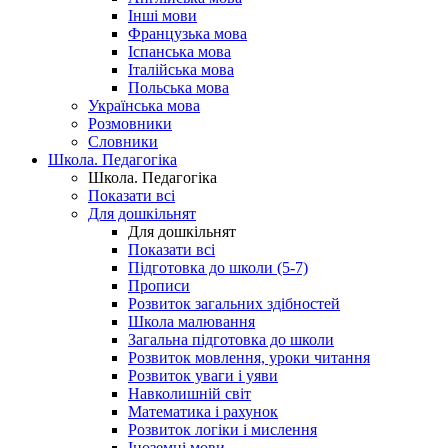
Інші мови
Французька мова
Іспанська мова
Італійська мова
Польська мова
Українська мова
Розмовники
Словники
Школа. Педагогіка
Школа. Педагогіка
Показати всі
Для дошкільнят
Для дошкільнят
Показати всі
Підготовка до школи (5-7)
Прописи
Розвиток загальних здібностей
Школа малювання
Загальна підготовка до школи
Розвиток мовлення, уроки читання
Розвиток уваги і уяви
Навколишній світ
Математика і рахунок
Розвиток логіки і мислення
Іноземні мови