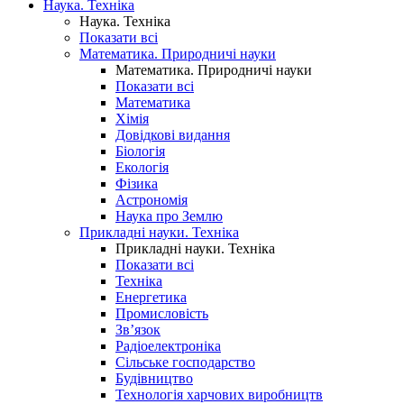
Наука. Техніка
Наука. Техніка
Показати всі
Математика. Природничі науки
Математика. Природничі науки
Показати всі
Математика
Хімія
Довідкові видання
Біологія
Екологія
Фізика
Астрономія
Наука про Землю
Прикладні науки. Техніка
Прикладні науки. Техніка
Показати всі
Техніка
Енергетика
Промисловість
Зв’язок
Радіоелектроніка
Сільське господарство
Будівництво
Технологія харчових виробництв