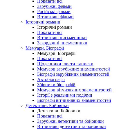
Показати всі
Зарубіжні фільми
Російські фільми
Вітчизняні фільми
Історичні романи
Історичні романи
Показати всі
Вітчизняні письменники
Закордонні письменники
Мемуари. Біографії
Мемуари. Біографії
Показати всі
Щоденники, листи, записки
Мемуари зарубіжних знаменитостей
Біографії зарубіжних знаменитостей
Автобіографії
Збірники біографій
Мемуари вітчизняних знаменитостей
Історії з реальними подіями
Біографії вітчизняних знаменитостей
Детективи. Бойовики
Детективи. Бойовики
Показати всі
Зарубіжні детективи та бойовики
Вітчизняні детективи та бойовики