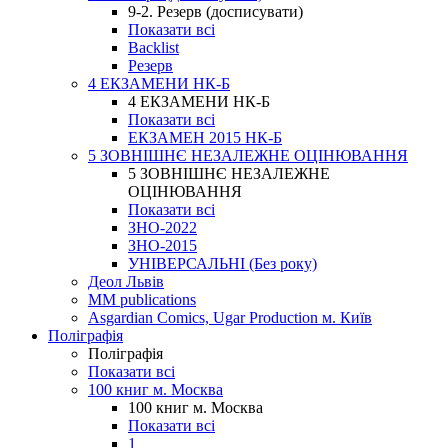
9-2. Резерв (досписувати)
Показати всі
Backlist
Резерв
4 ЕКЗАМЕНИ НК-Б
4 ЕКЗАМЕНИ НК-Б
Показати всі
ЕКЗАМЕН 2015 НК-Б
5 ЗОВНІШНЄ НЕЗАЛЕЖНЕ ОЦІНЮВАННЯ
5 ЗОВНІШНЄ НЕЗАЛЕЖНЕ
ОЦІНЮВАННЯ
Показати всі
ЗНО-2022
ЗНО-2015
УНІВЕРСАЛЬНІ (Без року)
Деол Львів
MM publications
Asgardian Comics, Ugar Production м. Київ
Поліграфія
Поліграфія
Показати всі
100 книг м. Москва
100 книг м. Москва
Показати всі
1