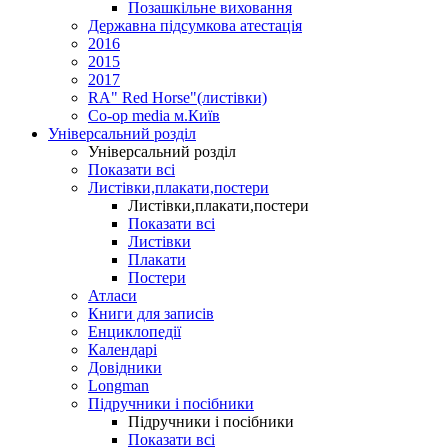
Позашкільне виховання
Державна підсумкова атестація
2016
2015
2017
RA" Red Horse"(листівки)
Co-op media м.Київ
Універсальний розділ
Універсальний розділ
Показати всі
Листівки,плакати,постери
Листівки,плакати,постери
Показати всі
Листівки
Плакати
Постери
Атласи
Книги для записів
Енциклопедії
Календарі
Довідники
Longman
Підручники і посібники
Підручники і посібники
Показати всі