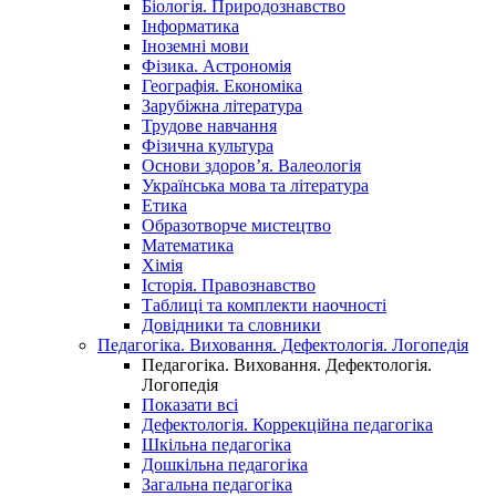
Біологія. Природознавство
Інформатика
Іноземні мови
Фізика. Астрономія
Географія. Економіка
Зарубіжна література
Трудове навчання
Фізична культура
Основи здоров’я. Валеологія
Українська мова та література
Етика
Образотворче мистецтво
Математика
Хімія
Історія. Правознавство
Таблиці та комплекти наочності
Довідники та словники
Педагогіка. Виховання. Дефектологія. Логопедія
Педагогіка. Виховання. Дефектологія.
Логопедія
Показати всі
Дефектологія. Коррекційна педагогіка
Шкільна педагогіка
Дошкільна педагогіка
Загальна педагогіка