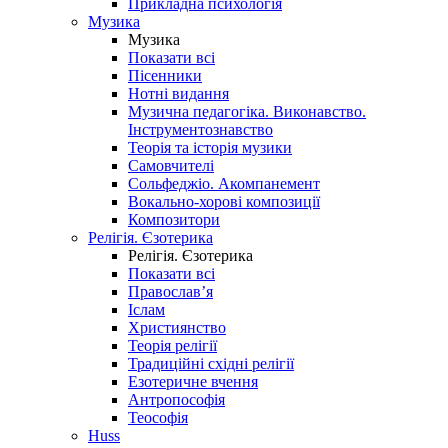
Прикладна психологія
Музика
Музика
Показати всі
Пісенники
Нотні видання
Музична педагогіка. Виконавство.
Інструментознавство
Теорія та історія музики
Самовчителі
Сольфеджіо. Акомпанемент
Вокально-хорові композиції
Композитори
Релігія. Єзотерика
Релігія. Єзотерика
Показати всі
Православ’я
Іслам
Християнство
Теорія релігії
Традиційні східні релігії
Езотеричне вчення
Антропософія
Теософія
Huss