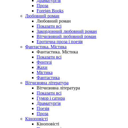
Драматургія
Проза
Foreign Books
Любовний роман
Любовний роман
Показати всі
Закордонний любовний роман
Вітчизняний любовний роман
Еротична проза і поезія
Фантастика. Містика
Фантастика. Містика
Показати всі
Фентезі
Жахи
Містика
Фантастика
Вітчизняна література
Вітчизняна література
Показати всі
Гумор і сатира
Драматургія
Поезія
Проза
Кіноповісті
Кіноповісті