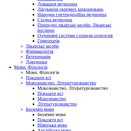
Домашня медицина
Лікування окремих захворювань
Народна і нетрадиційна медицина
Східна медицина
Природні лікарські засоби. Лікарські
рослини
Оздоровчі системи і поради цілителів
Гомеопатія
Лікарські засоби
Фармакологія
Ветеринарія
Довідники
Мови. Філологія
Мови. Філологія
Показати всі
Мовознавство. Літературознавство
Мовознавство. Літературознавство
Показати всі
Мовознавство
Літературознавство
Іноземні мови
Іноземні мови
Показати всі
Німецька мова
Англійська мова