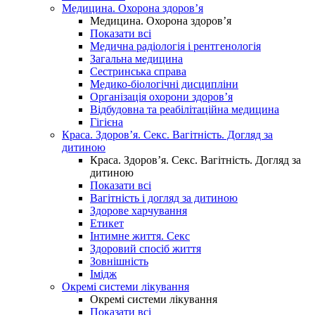
Медицина. Охорона здоров’я
Медицина. Охорона здоров’я
Показати всі
Медична радіологія і рентгенологія
Загальна медицина
Сестринська справа
Медико-біологічні дисципліни
Організація охорони здоров’я
Відбудовна та реабілітаційна медицина
Гігієна
Краса. Здоров’я. Секс. Вагітність. Догляд за
дитиною
Краса. Здоров’я. Секс. Вагітність. Догляд за
дитиною
Показати всі
Вагітність і догляд за дитиною
Здорове харчування
Етикет
Інтимне життя. Секс
Здоровий спосіб життя
Зовнішність
Імідж
Окремі системи лікування
Окремі системи лікування
Показати всі