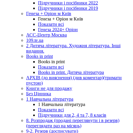
Підручники і посібники 2022
Підручники і посібники 2019
Генеза + Оріон м Київ
Генеза + Оріон м Київ
Показати всі
Генеза 2024+ Оріон
АСС-Центр Москва
109.te.ua
2 Дитяча література. Художня література. Інші
видання.
Books in print
Books in print
Показати всі
Books in print. Дитяча література
АРХІВ (до вияснення) (див коментар)(тримати
пустою)
Книги не для продажу
Без Цінника
1 Навчальна література
1 Навчальна література
Показати всі
Підручники для 2, 4 та 7, 8 класів
8. Розпродаж (продані переглянути і в резерв)
(переглядати раз на місяць)
9-2. Резерв (досписувати)