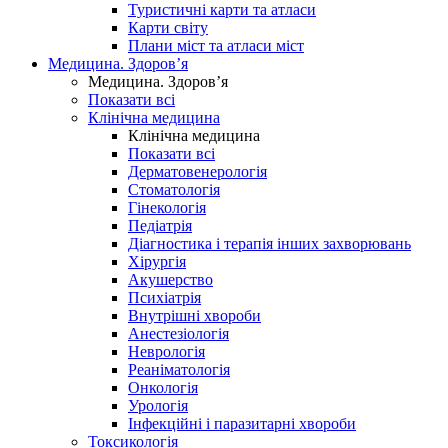
Туристичні карти та атласи
Карти світу
Плани міст та атласи міст
Медицина. Здоров’я
Медицина. Здоров’я
Показати всі
Клінічна медицина
Клінічна медицина
Показати всі
Дерматовенерологія
Стоматологія
Гінекологія
Педіатрія
Діагностика і терапія інших захворювань
Хірургія
Акушерство
Психіатрія
Внутрішні хвороби
Анестезіологія
Неврологія
Реаніматологія
Онкологія
Урологія
Інфекційні і паразитарні хвороби
Токсикологія