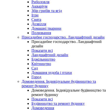
Риболовля
Акваріум
Збір грибів та ягід
Ігри
Свята
Дозвілля
Домашні тварини
Полювання
Присадибне господарство. Ландшафтний дизайн
Присадибне господарство. Ландшафтний
дизайн
Показати всі
Ландшафтний дизайн
Бджільництво
Квітництво
Сад
Домашня худоба і птахи
Город
Домоведення. Індивідуальне будівництво та
ремонт будинку
Домоведення. Індивідуальне будівництво та
ремонт будинку
Показати всі
Будівництво та ремонт будинку
Домоведення