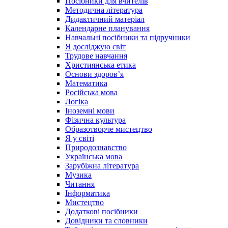
Посібники для вчителів
Методична література
Дидактичний матеріал
Календарне планування
Навчальні посібники та підручники
Я досліджую світ
Трудове навчання
Християнська етика
Основи здоров’я
Математика
Російська мова
Логіка
Іноземні мови
Фізична культура
Образотворче мистецтво
Я у світі
Природознавство
Українська мова
Зарубіжна література
Музика
Читання
Інформатика
Мистецтво
Додаткові посібники
Довідники та словники