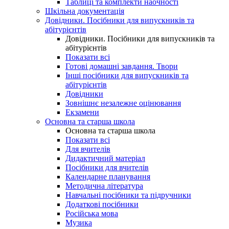
Таблиці та комплекти наочності
Шкільна документація
Довідники. Посібники для випускників та
абітурієнтів
Довідники. Посібники для випускників та
абітурієнтів
Показати всі
Готові домашні завдання. Твори
Інші посібники для випускників та
абітурієнтів
Довідники
Зовнішнє незалежне оцінювання
Екзамени
Основна та старша школа
Основна та старша школа
Показати всі
Для вчителів
Дидактичний матеріал
Посібники для вчителів
Календарне планування
Методична література
Навчальні посібники та підручники
Додаткові посібники
Російська мова
Музика