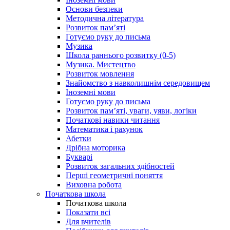
Основи безпеки
Методична література
Розвиток пам’яті
Готуємо руку до письма
Музика
Школа раннього розвитку (0-5)
Музика. Мистецтво
Розвиток мовлення
Знайомство з навколишнім середовищем
Іноземні мови
Готуємо руку до письма
Розвиток пам’яті, уваги, уяви, логіки
Початкові навики читання
Математика і рахунок
Абетки
Дрібна моторика
Букварі
Розвиток загальних здібностей
Перші геометричні поняття
Виховна робота
Початкова школа
Початкова школа
Показати всі
Для вчителів