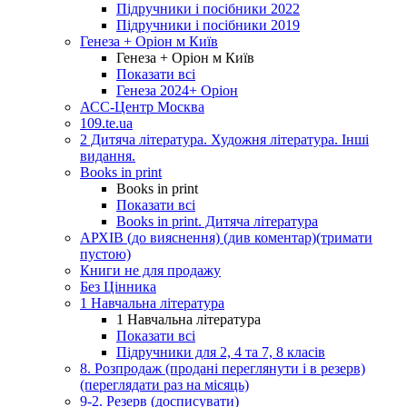
Підручники і посібники 2022
Підручники і посібники 2019
Генеза + Оріон м Київ
Генеза + Оріон м Київ
Показати всі
Генеза 2024+ Оріон
АСС-Центр Москва
109.te.ua
2 Дитяча література. Художня література. Інші
видання.
Books in print
Books in print
Показати всі
Books in print. Дитяча література
АРХІВ (до вияснення) (див коментар)(тримати
пустою)
Книги не для продажу
Без Цінника
1 Навчальна література
1 Навчальна література
Показати всі
Підручники для 2, 4 та 7, 8 класів
8. Розпродаж (продані переглянути і в резерв)
(переглядати раз на місяць)
9-2. Резерв (досписувати)