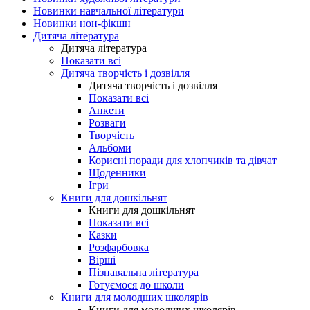
Новинки навчальної літератури
Новинки нон-фікшн
Дитяча література
Дитяча література
Показати всі
Дитяча творчість і дозвілля
Дитяча творчість і дозвілля
Показати всі
Анкети
Розваги
Творчість
Альбоми
Корисні поради для хлопчиків та дівчат
Щоденники
Ігри
Книги для дошкільнят
Книги для дошкільнят
Показати всі
Казки
Розфарбовка
Вірші
Пізнавальна література
Готуємося до школи
Книги для молодших школярів
Книги для молодших школярів