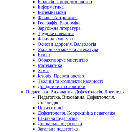
Біологія. Природознавство
Інформатика
Іноземні мови
Фізика. Астрономія
Географія. Економіка
Зарубіжна література
Трудове навчання
Фізична культура
Основи здоров’я. Валеологія
Українська мова та література
Етика
Образотворче мистецтво
Математика
Хімія
Історія. Правознавство
Таблиці та комплекти наочності
Довідники та словники
Педагогіка. Виховання. Дефектологія. Логопедія
Педагогіка. Виховання. Дефектологія.
Логопедія
Показати всі
Дефектологія. Коррекційна педагогіка
Шкільна педагогіка
Дошкільна педагогіка
Загальна педагогіка