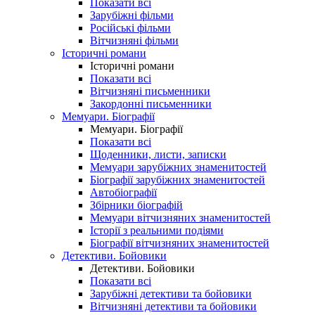
Показати всі
Зарубіжні фільми
Російські фільми
Вітчизняні фільми
Історичні романи
Історичні романи
Показати всі
Вітчизняні письменники
Закордонні письменники
Мемуари. Біографії
Мемуари. Біографії
Показати всі
Щоденники, листи, записки
Мемуари зарубіжних знаменитостей
Біографії зарубіжних знаменитостей
Автобіографії
Збірники біографій
Мемуари вітчизняних знаменитостей
Історії з реальними подіями
Біографії вітчизняних знаменитостей
Детективи. Бойовики
Детективи. Бойовики
Показати всі
Зарубіжні детективи та бойовики
Вітчизняні детективи та бойовики