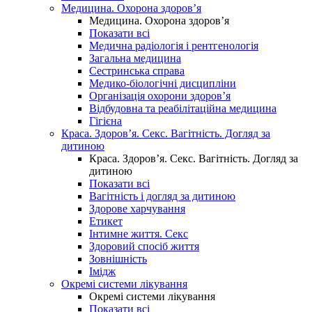
Медицина. Охорона здоров’я
Медицина. Охорона здоров’я
Показати всі
Медична радіологія і рентгенологія
Загальна медицина
Сестринська справа
Медико-біологічні дисципліни
Організація охорони здоров’я
Відбудовна та реабілітаційна медицина
Гігієна
Краса. Здоров’я. Секс. Вагітність. Догляд за
дитиною
Краса. Здоров’я. Секс. Вагітність. Догляд за
дитиною
Показати всі
Вагітність і догляд за дитиною
Здорове харчування
Етикет
Інтимне життя. Секс
Здоровий спосіб життя
Зовнішність
Імідж
Окремі системи лікування
Окремі системи лікування
Показати всі