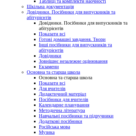
Таблиці та комплекти наочності
Шкільна документація
Довідники. Посібники для випускників та
абітурієнтів
Довідники. Посібники для випускників та
абітурієнтів
Показати всі
Готові домашні завдання. Твори
Інші посібники для випускників та
абітурієнтів
Довідники
Зовнішнє незалежне оцінювання
Екзамени
Основна та старша школа
Основна та старша школа
Показати всі
Для вчителів
Дидактичний матеріал
Посібники для вчителів
Календарне планування
Методична література
Навчальні посібники та підручники
Додаткові посібники
Російська мова
Музика