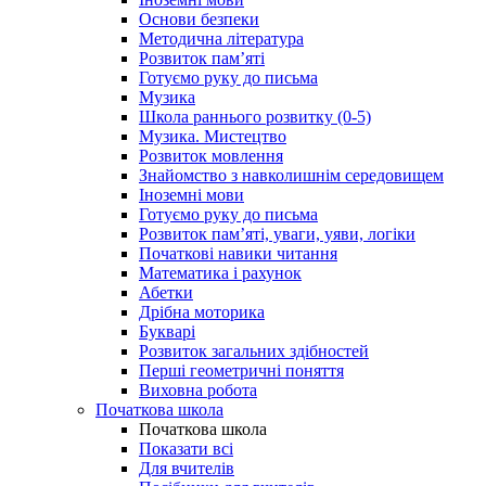
Основи безпеки
Методична література
Розвиток пам’яті
Готуємо руку до письма
Музика
Школа раннього розвитку (0-5)
Музика. Мистецтво
Розвиток мовлення
Знайомство з навколишнім середовищем
Іноземні мови
Готуємо руку до письма
Розвиток пам’яті, уваги, уяви, логіки
Початкові навики читання
Математика і рахунок
Абетки
Дрібна моторика
Букварі
Розвиток загальних здібностей
Перші геометричні поняття
Виховна робота
Початкова школа
Початкова школа
Показати всі
Для вчителів