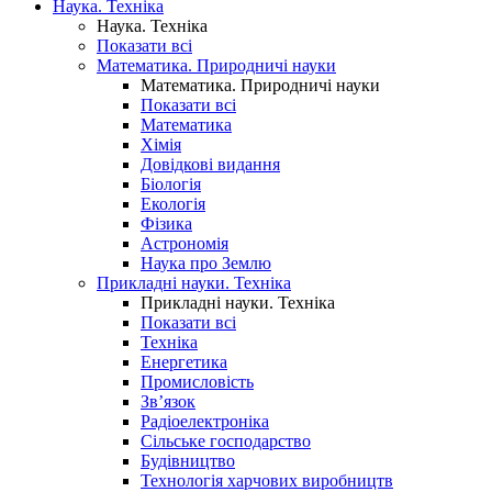
Наука. Техніка
Наука. Техніка
Показати всі
Математика. Природничі науки
Математика. Природничі науки
Показати всі
Математика
Хімія
Довідкові видання
Біологія
Екологія
Фізика
Астрономія
Наука про Землю
Прикладні науки. Техніка
Прикладні науки. Техніка
Показати всі
Техніка
Енергетика
Промисловість
Зв’язок
Радіоелектроніка
Сільське господарство
Будівництво
Технологія харчових виробництв