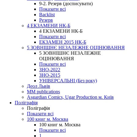
9-2. Резерв (досписувати)
Показати всі
Backlist
Резерв
4 ЕКЗАМЕНИ НК-Б
4 ЕКЗАМЕНИ НК-Б
Показати всі
ЕКЗАМЕН 2015 НК-Б
5 ЗОВНІШНЄ НЕЗАЛЕЖНЕ ОЦІНЮВАННЯ
5 ЗОВНІШНЄ НЕЗАЛЕЖНЕ
ОЦІНЮВАННЯ
Показати всі
ЗНО-2022
ЗНО-2015
УНІВЕРСАЛЬНІ (Без року)
Деол Львів
MM publications
Asgardian Comics, Ugar Production м. Київ
Поліграфія
Поліграфія
Показати всі
100 книг м. Москва
100 книг м. Москва
Показати всі
1