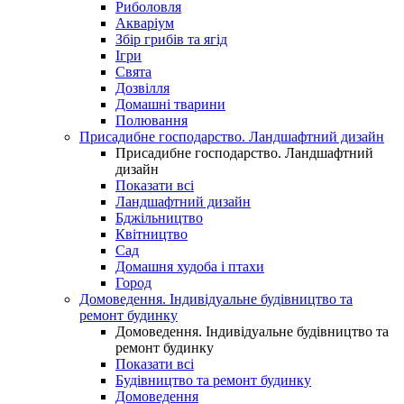
Риболовля
Акваріум
Збір грибів та ягід
Ігри
Свята
Дозвілля
Домашні тварини
Полювання
Присадибне господарство. Ландшафтний дизайн
Присадибне господарство. Ландшафтний
дизайн
Показати всі
Ландшафтний дизайн
Бджільництво
Квітництво
Сад
Домашня худоба і птахи
Город
Домоведення. Індивідуальне будівництво та
ремонт будинку
Домоведення. Індивідуальне будівництво та
ремонт будинку
Показати всі
Будівництво та ремонт будинку
Домоведення