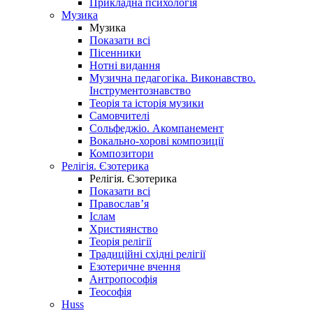
Прикладна психологія
Музика
Музика
Показати всі
Пісенники
Нотні видання
Музична педагогіка. Виконавство.
Інструментознавство
Теорія та історія музики
Самовчителі
Сольфеджіо. Акомпанемент
Вокально-хорові композиції
Композитори
Релігія. Єзотерика
Релігія. Єзотерика
Показати всі
Православ’я
Іслам
Християнство
Теорія релігії
Традиційні східні релігії
Езотеричне вчення
Антропософія
Теософія
Huss