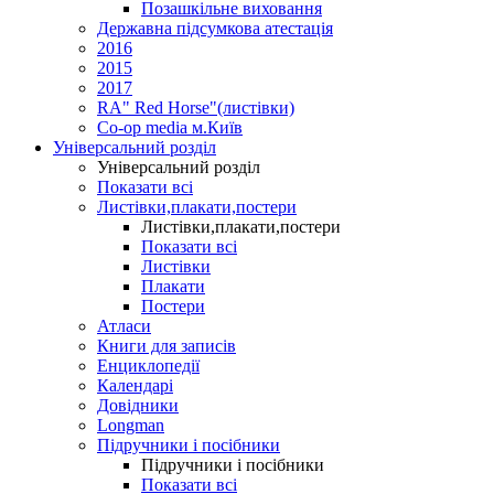
Позашкільне виховання
Державна підсумкова атестація
2016
2015
2017
RA" Red Horse"(листівки)
Co-op media м.Київ
Універсальний розділ
Універсальний розділ
Показати всі
Листівки,плакати,постери
Листівки,плакати,постери
Показати всі
Листівки
Плакати
Постери
Атласи
Книги для записів
Енциклопедії
Календарі
Довідники
Longman
Підручники і посібники
Підручники і посібники
Показати всі