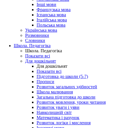
Інші мови
Французька мова
Іспанська мова
Італійська мова
Польська мова
Українська мова
Розмовники
Словники
Школа. Педагогіка
Школа. Педагогіка
Показати всі
Для дошкільнят
Для дошкільнят
Показати всі
Підготовка до школи (5-7)
Прописи
Розвиток загальних здібностей
Школа малювання
Загальна підготовка до школи
Розвиток мовлення, уроки читання
Розвиток уваги і уяви
Навколишній світ
Математика і рахунок
Розвиток логіки і мислення
Іноземні мови