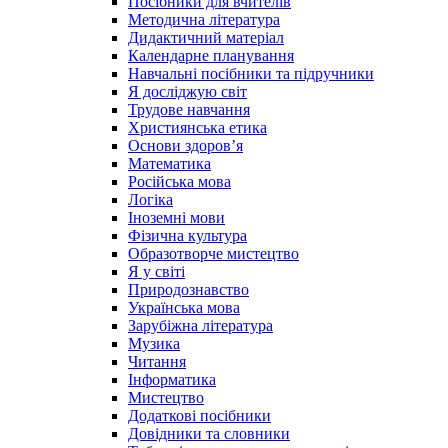
Посібники для вчителів
Методична література
Дидактичний матеріал
Календарне планування
Навчальні посібники та підручники
Я досліджую світ
Трудове навчання
Християнська етика
Основи здоров’я
Математика
Російська мова
Логіка
Іноземні мови
Фізична культура
Образотворче мистецтво
Я у світі
Природознавство
Українська мова
Зарубіжна література
Музика
Читання
Інформатика
Мистецтво
Додаткові посібники
Довідники та словники