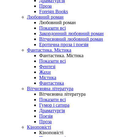
Драматургія
Проза
Foreign Books
Любовний роман
Любовний роман
Показати всі
Закордонний любовний роман
Вітчизняний любовний роман
Еротична проза і поезія
Фантастика. Містика
Фантастика. Містика
Показати всі
Фентезі
Жахи
Містика
Фантастика
Вітчизняна література
Вітчизняна література
Показати всі
Гумор і сатира
Драматургія
Поезія
Проза
Кіноповісті
Кіноповісті