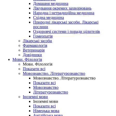
Домашня медицина
Лікування окремих захворювань
Народна і нетрадиційна медицина
Східна медицина
Природні лікарські засоби. Лікарські
рослини
Оздоровчі системи і поради цілителів
Гомеопатія
Лікарські засоби
Фармакологія
Ветеринарія
Довідники
Мови. Філологія
Мови. Філологія
Показати всі
Мовознавство. Літературознавство
Мовознавство. Літературознавство
Показати всі
Мовознавство
Літературознавство
Іноземні мови
Іноземні мови
Показати всі
Німецька мова
Англійська мова