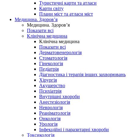
Туристичні карти та атласи
Карти світу
Плани міст та атласи міст
Медицина. Здоров’я
Медицина. Здоров’я
Показати всі
Клінічна медицина
Клінічна медицина
Показати всі
Дерматовенерологія
Стоматологія
Гінекологія
Педіатрія
Діагностика і терапія інших захворювань
Хірургія
Акушерство
Психіатрія
Внутрішні хвороби
Анестезіологія
Неврологія
Реаніматологія
Онкологія
Урологія
Інфекційні і паразитарні хвороби
Токсикологія