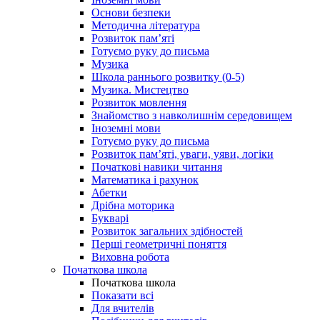
Основи безпеки
Методична література
Розвиток пам’яті
Готуємо руку до письма
Музика
Школа раннього розвитку (0-5)
Музика. Мистецтво
Розвиток мовлення
Знайомство з навколишнім середовищем
Іноземні мови
Готуємо руку до письма
Розвиток пам’яті, уваги, уяви, логіки
Початкові навики читання
Математика і рахунок
Абетки
Дрібна моторика
Букварі
Розвиток загальних здібностей
Перші геометричні поняття
Виховна робота
Початкова школа
Початкова школа
Показати всі
Для вчителів