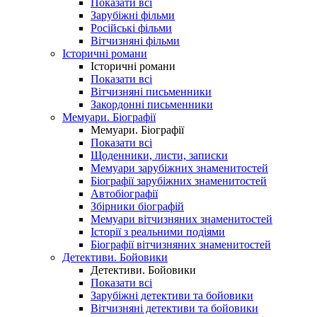
Показати всі
Зарубіжні фільми
Російські фільми
Вітчизняні фільми
Історичні романи
Історичні романи
Показати всі
Вітчизняні письменники
Закордонні письменники
Мемуари. Біографії
Мемуари. Біографії
Показати всі
Щоденники, листи, записки
Мемуари зарубіжних знаменитостей
Біографії зарубіжних знаменитостей
Автобіографії
Збірники біографій
Мемуари вітчизняних знаменитостей
Історії з реальними подіями
Біографії вітчизняних знаменитостей
Детективи. Бойовики
Детективи. Бойовики
Показати всі
Зарубіжні детективи та бойовики
Вітчизняні детективи та бойовики