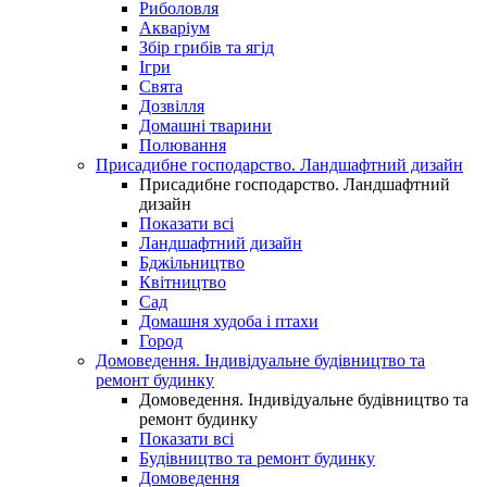
Риболовля
Акваріум
Збір грибів та ягід
Ігри
Свята
Дозвілля
Домашні тварини
Полювання
Присадибне господарство. Ландшафтний дизайн
Присадибне господарство. Ландшафтний
дизайн
Показати всі
Ландшафтний дизайн
Бджільництво
Квітництво
Сад
Домашня худоба і птахи
Город
Домоведення. Індивідуальне будівництво та
ремонт будинку
Домоведення. Індивідуальне будівництво та
ремонт будинку
Показати всі
Будівництво та ремонт будинку
Домоведення