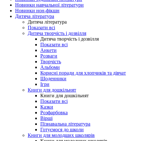
Новинки навчальної літератури
Новинки нон-фікшн
Дитяча література
Дитяча література
Показати всі
Дитяча творчість і дозвілля
Дитяча творчість і дозвілля
Показати всі
Анкети
Розваги
Творчість
Альбоми
Корисні поради для хлопчиків та дівчат
Щоденники
Ігри
Книги для дошкільнят
Книги для дошкільнят
Показати всі
Казки
Розфарбовка
Вірші
Пізнавальна література
Готуємося до школи
Книги для молодших школярів
Книги для молодших школярів