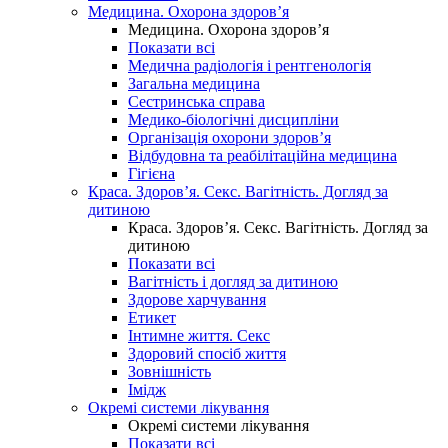
Медицина. Охорона здоров’я
Медицина. Охорона здоров’я
Показати всі
Медична радіологія і рентгенологія
Загальна медицина
Сестринська справа
Медико-біологічні дисципліни
Організація охорони здоров’я
Відбудовна та реабілітаційна медицина
Гігієна
Краса. Здоров’я. Секс. Вагітність. Догляд за
дитиною
Краса. Здоров’я. Секс. Вагітність. Догляд за
дитиною
Показати всі
Вагітність і догляд за дитиною
Здорове харчування
Етикет
Інтимне життя. Секс
Здоровий спосіб життя
Зовнішність
Імідж
Окремі системи лікування
Окремі системи лікування
Показати всі