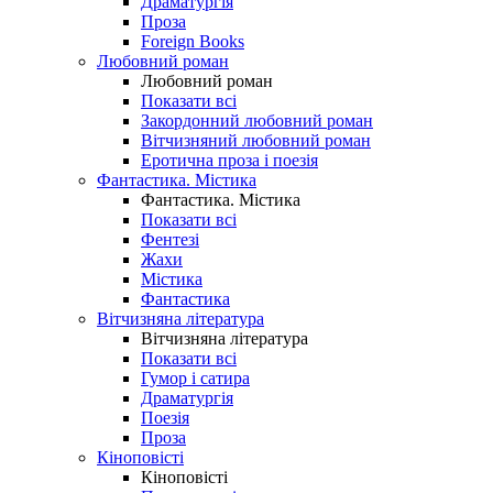
Драматургія
Проза
Foreign Books
Любовний роман
Любовний роман
Показати всі
Закордонний любовний роман
Вітчизняний любовний роман
Еротична проза і поезія
Фантастика. Містика
Фантастика. Містика
Показати всі
Фентезі
Жахи
Містика
Фантастика
Вітчизняна література
Вітчизняна література
Показати всі
Гумор і сатира
Драматургія
Поезія
Проза
Кіноповісті
Кіноповісті