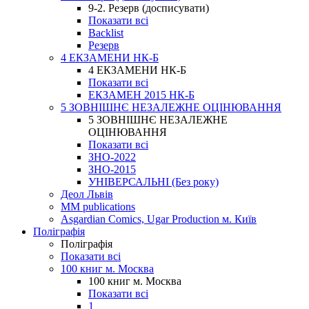
9-2. Резерв (досписувати)
Показати всі
Backlist
Резерв
4 ЕКЗАМЕНИ НК-Б
4 ЕКЗАМЕНИ НК-Б
Показати всі
ЕКЗАМЕН 2015 НК-Б
5 ЗОВНІШНЄ НЕЗАЛЕЖНЕ ОЦІНЮВАННЯ
5 ЗОВНІШНЄ НЕЗАЛЕЖНЕ
ОЦІНЮВАННЯ
Показати всі
ЗНО-2022
ЗНО-2015
УНІВЕРСАЛЬНІ (Без року)
Деол Львів
MM publications
Asgardian Comics, Ugar Production м. Київ
Поліграфія
Поліграфія
Показати всі
100 книг м. Москва
100 книг м. Москва
Показати всі
1