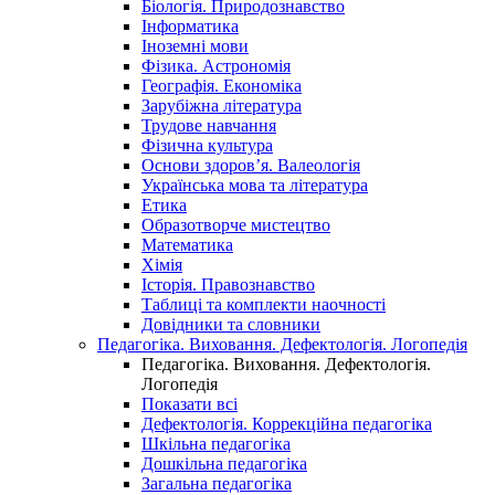
Біологія. Природознавство
Інформатика
Іноземні мови
Фізика. Астрономія
Географія. Економіка
Зарубіжна література
Трудове навчання
Фізична культура
Основи здоров’я. Валеологія
Українська мова та література
Етика
Образотворче мистецтво
Математика
Хімія
Історія. Правознавство
Таблиці та комплекти наочності
Довідники та словники
Педагогіка. Виховання. Дефектологія. Логопедія
Педагогіка. Виховання. Дефектологія.
Логопедія
Показати всі
Дефектологія. Коррекційна педагогіка
Шкільна педагогіка
Дошкільна педагогіка
Загальна педагогіка