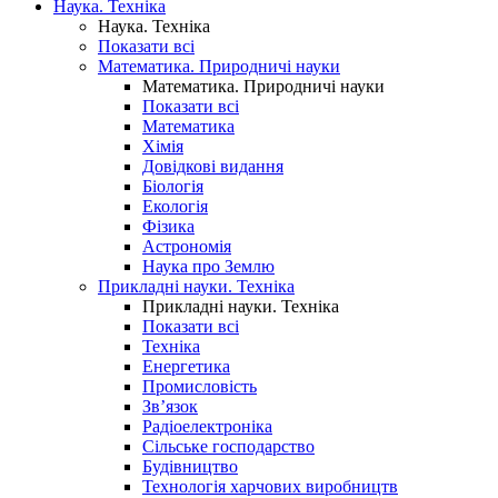
Наука. Техніка
Наука. Техніка
Показати всі
Математика. Природничі науки
Математика. Природничі науки
Показати всі
Математика
Хімія
Довідкові видання
Біологія
Екологія
Фізика
Астрономія
Наука про Землю
Прикладні науки. Техніка
Прикладні науки. Техніка
Показати всі
Техніка
Енергетика
Промисловість
Зв’язок
Радіоелектроніка
Сільське господарство
Будівництво
Технологія харчових виробництв