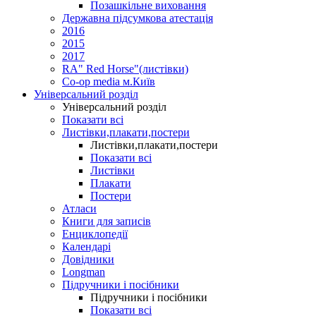
Позашкільне виховання
Державна підсумкова атестація
2016
2015
2017
RA" Red Horse"(листівки)
Co-op media м.Київ
Універсальний розділ
Універсальний розділ
Показати всі
Листівки,плакати,постери
Листівки,плакати,постери
Показати всі
Листівки
Плакати
Постери
Атласи
Книги для записів
Енциклопедії
Календарі
Довідники
Longman
Підручники і посібники
Підручники і посібники
Показати всі