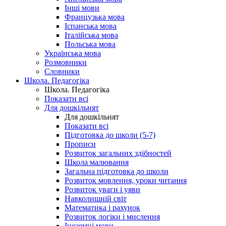
Інші мови
Французька мова
Іспанська мова
Італійська мова
Польська мова
Українська мова
Розмовники
Словники
Школа. Педагогіка
Школа. Педагогіка
Показати всі
Для дошкільнят
Для дошкільнят
Показати всі
Підготовка до школи (5-7)
Прописи
Розвиток загальних здібностей
Школа малювання
Загальна підготовка до школи
Розвиток мовлення, уроки читання
Розвиток уваги і уяви
Навколишній світ
Математика і рахунок
Розвиток логіки і мислення
Іноземні мови