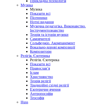
Прикладна психологія
Музика
Музика
Показати всі
Пісенники
Нотні видання
Музична педагогіка. Виконавство.
Інструментознавство
Теорія та історія музики
Самовчителі
Сольфеджіо. Акомпанемент
Вокально-хорові композиції
Композитори
Релігія. Єзотерика
Релігія. Єзотерика
Показати всі
Православ’я
Іслам
Християнство
Теорія релігії
Традиційні східні релігії
Езотеричне вчення
Антропософія
Теософія
Huss