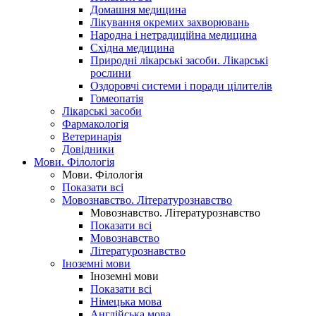
Домашня медицина
Лікування окремих захворювань
Народна і нетрадиційна медицина
Східна медицина
Природні лікарські засоби. Лікарські
рослини
Оздоровчі системи і поради цілителів
Гомеопатія
Лікарські засоби
Фармакологія
Ветеринарія
Довідники
Мови. Філологія
Мови. Філологія
Показати всі
Мовознавство. Літературознавство
Мовознавство. Літературознавство
Показати всі
Мовознавство
Літературознавство
Іноземні мови
Іноземні мови
Показати всі
Німецька мова
Англійська мова