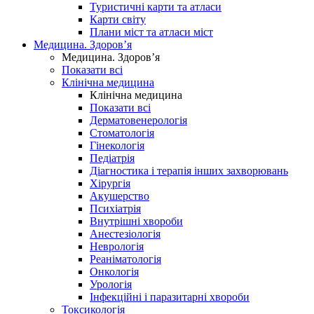
Туристичні карти та атласи
Карти світу
Плани міст та атласи міст
Медицина. Здоров’я
Медицина. Здоров’я
Показати всі
Клінічна медицина
Клінічна медицина
Показати всі
Дерматовенерологія
Стоматологія
Гінекологія
Педіатрія
Діагностика і терапія інших захворювань
Хірургія
Акушерство
Психіатрія
Внутрішні хвороби
Анестезіологія
Неврологія
Реаніматологія
Онкологія
Урологія
Інфекційні і паразитарні хвороби
Токсикологія