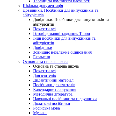
Таблиці та комплекти наочності
Шкільна документація
Довідники. Посібники для випускників та
абітурієнтів
Довідники. Посібники для випускників та
абітурієнтів
Показати всі
Готові домашні завдання. Твори
Інші посібники для випускників та
абітурієнтів
Довідники
Зовнішнє незалежне оцінювання
Екзамени
Основна та старша школа
Основна та старша школа
Показати всі
Для вчителів
Дидактичний матеріал
Посібники для вчителів
Календарне планування
Методична література
Навчальні посібники та підручники
Додаткові посібники
Російська мова
Музика