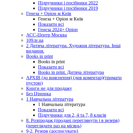
Підручники і посібники 2022
Підручники і посібники 2019
Генеза + Оріон м Київ
Генеза + Оріон м Київ
Показати всі
Генеза 2024+ Оріон
АСС-Центр Москва
109.te.ua
2 Дитяча література. Художня література. Інші
видання.
Books in print
Books in print
Показати всі
Books in print. Дитяча література
АРХІВ (до вияснення) (див коментар)(тримати
пустою)
Книги не для продажу
Без Цінника
1 Навчальна література
1 Навчальна література
Показати всі
Підручники для 2, 4 та 7, 8 класів
8. Розпродаж (продані переглянути і в резерв)
(переглядати раз на місяць)
9-2. Резерв (досписувати)