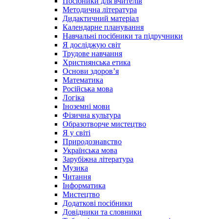
Посібники для вчителів
Методична література
Дидактичний матеріал
Календарне планування
Навчальні посібники та підручники
Я досліджую світ
Трудове навчання
Християнська етика
Основи здоров’я
Математика
Російська мова
Логіка
Іноземні мови
Фізична культура
Образотворче мистецтво
Я у світі
Природознавство
Українська мова
Зарубіжна література
Музика
Читання
Інформатика
Мистецтво
Додаткові посібники
Довідники та словники