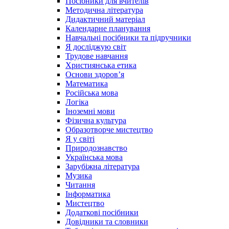
Посібники для вчителів
Методична література
Дидактичний матеріал
Календарне планування
Навчальні посібники та підручники
Я досліджую світ
Трудове навчання
Християнська етика
Основи здоров’я
Математика
Російська мова
Логіка
Іноземні мови
Фізична культура
Образотворче мистецтво
Я у світі
Природознавство
Українська мова
Зарубіжна література
Музика
Читання
Інформатика
Мистецтво
Додаткові посібники
Довідники та словники