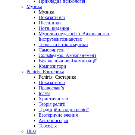
Прикладна психологія
Музика
Музика
Показати всі
Пісенники
Нотні видання
Музична педагогіка. Виконавство.
Інструментознавство
Теорія та історія музики
Самовчителі
Сольфеджіо. Акомпанемент
Вокально-хорові композиції
Композитори
Релігія. Єзотерика
Релігія. Єзотерика
Показати всі
Православ’я
Іслам
Християнство
Теорія релігії
Традиційні східні релігії
Езотеричне вчення
Антропософія
Теософія
Huss