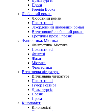
Драматургія
Проза
Foreign Books
Любовний роман
Любовний роман
Показати всі
Закордонний любовний роман
Вітчизняний любовний роман
Еротична проза і поезія
Фантастика. Містика
Фантастика. Містика
Показати всі
Фентезі
Жахи
Містика
Фантастика
Вітчизняна література
Вітчизняна література
Показати всі
Гумор і сатира
Драматургія
Поезія
Проза
Кіноповісті
Кіноповісті