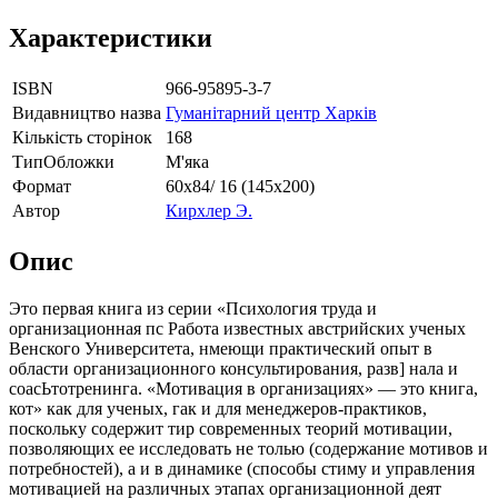
Характеристики
ISBN
966-95895-3-7
Видавництво назва
Гуманітарний центр Харків
Кількість сторінок
168
ТипОбложки
М'яка
Формат
60х84/ 16 (145х200)
Автор
Кирхлер Э.
Опис
Это первая книга из серии «Психология труда и
организационная пс Работа известных австрийских ученых
Венского Университета, нмеющи практический опыт в
области организационного консультирования, разв] нала и
соасЬтотренинга. «Мотивация в организациях» — это книга,
кот» как для ученых, гак и для менеджеров-практиков,
поскольку содержит тир современных теорий мотивации,
позволяющих ее исследовать не толью (содержание мотивов и
потребностей), а и в динамике (способы стиму и управления
мотивацией на различных этапах организационной деят