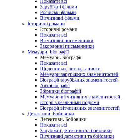
Показати всі
Зарубіжні фільми
Російські фільми
Вітчизняні фільми
Історичні романи
Історичні романи
Показати всі
Вітчизняні письменники
Закордонні письменники
Мемуари. Біографії
Мемуари. Біографії
Показати всі
Щоденники, листи, записки
Мемуари зарубіжних знаменитостей
Біографії зарубіжних знаменитостей
Автобіографії
Збірники біографій
Мемуари вітчизняних знаменитостей
Історії з реальними подіями
Біографії вітчизняних знаменитостей
Детективи. Бойовики
Детективи. Бойовики
Показати всі
Зарубіжні детективи та бойовики
Вітчизняні детективи та бойовики