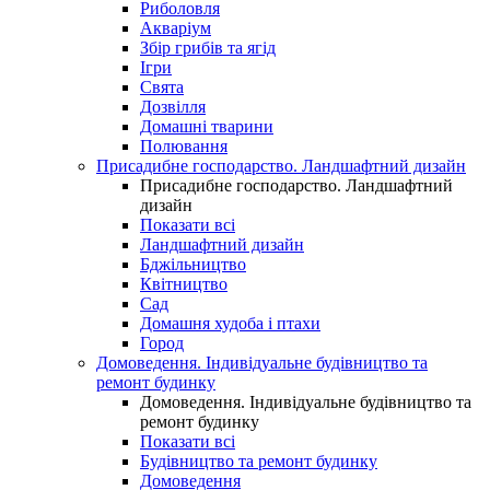
Риболовля
Акваріум
Збір грибів та ягід
Ігри
Свята
Дозвілля
Домашні тварини
Полювання
Присадибне господарство. Ландшафтний дизайн
Присадибне господарство. Ландшафтний
дизайн
Показати всі
Ландшафтний дизайн
Бджільництво
Квітництво
Сад
Домашня худоба і птахи
Город
Домоведення. Індивідуальне будівництво та
ремонт будинку
Домоведення. Індивідуальне будівництво та
ремонт будинку
Показати всі
Будівництво та ремонт будинку
Домоведення