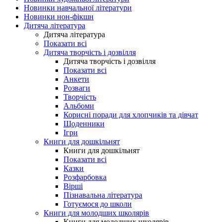
Новинки навчальної літератури
Новинки нон-фікшн
Дитяча література
Дитяча література
Показати всі
Дитяча творчість і дозвілля
Дитяча творчість і дозвілля
Показати всі
Анкети
Розваги
Творчість
Альбоми
Корисні поради для хлопчиків та дівчат
Щоденники
Ігри
Книги для дошкільнят
Книги для дошкільнят
Показати всі
Казки
Розфарбовка
Вірші
Пізнавальна література
Готуємося до школи
Книги для молодших школярів
Книги для молодших школярів