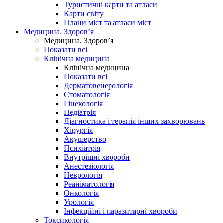
Туристичні карти та атласи
Карти світу
Плани міст та атласи міст
Медицина. Здоров’я
Медицина. Здоров’я
Показати всі
Клінічна медицина
Клінічна медицина
Показати всі
Дерматовенерологія
Стоматологія
Гінекологія
Педіатрія
Діагностика і терапія інших захворювань
Хірургія
Акушерство
Психіатрія
Внутрішні хвороби
Анестезіологія
Неврологія
Реаніматологія
Онкологія
Урологія
Інфекційні і паразитарні хвороби
Токсикологія