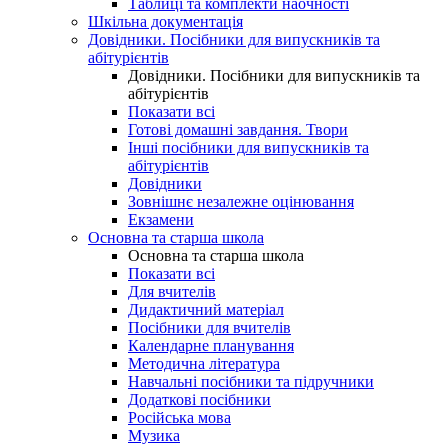
Таблиці та комплекти наочності
Шкільна документація
Довідники. Посібники для випускників та
абітурієнтів
Довідники. Посібники для випускників та
абітурієнтів
Показати всі
Готові домашні завдання. Твори
Інші посібники для випускників та
абітурієнтів
Довідники
Зовнішнє незалежне оцінювання
Екзамени
Основна та старша школа
Основна та старша школа
Показати всі
Для вчителів
Дидактичний матеріал
Посібники для вчителів
Календарне планування
Методична література
Навчальні посібники та підручники
Додаткові посібники
Російська мова
Музика