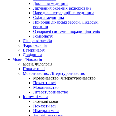
Домашня медицина
Лікування окремих захворювань
Народна і нетрадиційна медицина
Східна медицина
Природні лікарські засоби. Лікарські
рослини
Оздоровчі системи і поради цілителів
Гомеопатія
Лікарські засоби
Фармакологія
Ветеринарія
Довідники
Мови. Філологія
Мови. Філологія
Показати всі
Мовознавство. Літературознавство
Мовознавство. Літературознавство
Показати всі
Мовознавство
Літературознавство
Іноземні мови
Іноземні мови
Показати всі
Німецька мова
Англійська мова