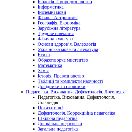
Біологія. Природознавство
Інформатика
Іноземні мови
Фізика. Астрономія
Географія. Економіка
Зарубіжна література
Трудове навчання
Фізична культура
Основи здоров’я. Валеологія
Українська мова та література
Етика
Образотворче мистецтво
Математика
Хімія
Історія. Правознавство
Таблиці та комплекти наочності
Довідники та словники
Педагогіка. Виховання. Дефектологія. Логопедія
Педагогіка. Виховання. Дефектологія.
Логопедія
Показати всі
Дефектологія. Коррекційна педагогіка
Шкільна педагогіка
Дошкільна педагогіка
Загальна педагогіка