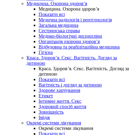
Медицина. Охорона здоров’я
Медицина. Охорона здоров’я
Показати всі
Медична радіологія і рентгенологія
Загальна медицина
Сестринська справа
Медико-біологічні дисципліни
Організація охорони здоров’я
Відбудовна та реабілітаційна медицина
Гігієна
Краса. Здоров’я. Секс. Вагітність. Догляд за
дитиною
Краса. Здоров’я. Секс. Вагітність. Догляд за
дитиною
Показати всі
Вагітність і догляд за дитиною
Здорове харчування
Етикет
Інтимне життя. Секс
Здоровий спосіб життя
Зовнішність
Імідж
Окремі системи лікування
Окремі системи лікування
Показати всі