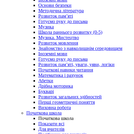
Основи безпеки
Методична література
Розвиток пам’яті
Готуємо руку до письма
Музика
Школа раннього розвитку (0-5)
Музика. Мистецтво
Розвиток мовлення
Знайомство з навколишнім середовищем
Іноземні мови
Готуємо руку до письма
Розвиток пам’яті, уваги, уяви, логіки
Початкові навики читання
Математика і рахунок
Абетки
Дрібна моторика
Букварі
Розвиток загальних здібностей
Перші геометричні поняття
Виховна робота
Початкова школа
Початкова школа
Показати всі
Для вчителів