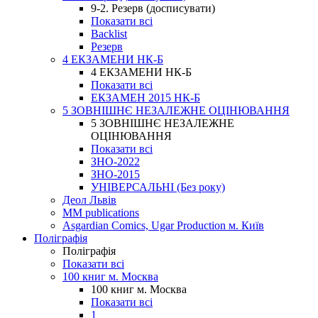
9-2. Резерв (досписувати)
Показати всі
Backlist
Резерв
4 ЕКЗАМЕНИ НК-Б
4 ЕКЗАМЕНИ НК-Б
Показати всі
ЕКЗАМЕН 2015 НК-Б
5 ЗОВНІШНЄ НЕЗАЛЕЖНЕ ОЦІНЮВАННЯ
5 ЗОВНІШНЄ НЕЗАЛЕЖНЕ
ОЦІНЮВАННЯ
Показати всі
ЗНО-2022
ЗНО-2015
УНІВЕРСАЛЬНІ (Без року)
Деол Львів
MM publications
Asgardian Comics, Ugar Production м. Київ
Поліграфія
Поліграфія
Показати всі
100 книг м. Москва
100 книг м. Москва
Показати всі
1