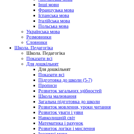
Інші мови
Французька мова
Іспанська мова
Італійська мова
Польська мова
Українська мова
Розмовники
Словники
Школа. Педагогіка
Школа. Педагогіка
Показати всі
Для дошкільнят
Для дошкільнят
Показати всі
Підготовка до школи (5-7)
Прописи
Розвиток загальних здібностей
Школа малювання
Загальна підготовка до школи
Розвиток мовлення, уроки читання
Розвиток уваги і уяви
Навколишній світ
Математика і рахунок
Розвиток логіки і мислення
Іноземні мови