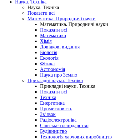
Наука. Техніка
Наука. Техніка
Показати всі
Математика. Природничі науки
Математика. Природничі науки
Показати всі
Математика
Хімія
Довідкові видання
Біологія
Екологія
Фізика
Астрономія
Наука про Землю
Прикладні науки. Техніка
Прикладні науки. Техніка
Показати всі
Техніка
Енергетика
Промисловість
Зв’язок
Радіоелектроніка
Сільське господарство
Будівництво
Технологія харчових виробництв