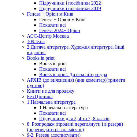
Підручники і посібники 2022
Підручники і посібники 2019
Генеза + Оріон м Київ
Генеза + Оріон м Київ
Показати всі
Генеза 2024+ Оріон
АСС-Центр Москва
109.te.ua
2 Дитяча література. Художня література. Інші
видання.
Books in print
Books in print
Показати всі
Books in print. Дитяча література
АРХІВ (до вияснення) (див коментар)(тримати
пустою)
Книги не для продажу
Без Цінника
1 Навчальна література
1 Навчальна література
Показати всі
Підручники для 2, 4 та 7, 8 класів
8. Розпродаж (продані переглянути і в резерв)
(переглядати раз на місяць)
9-2. Резерв (досписувати)