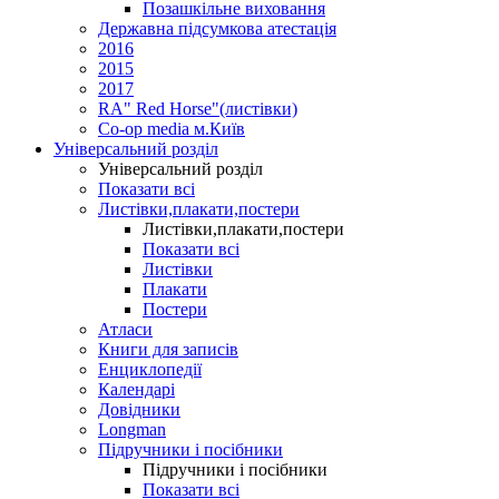
Позашкільне виховання
Державна підсумкова атестація
2016
2015
2017
RA" Red Horse"(листівки)
Co-op media м.Київ
Універсальний розділ
Універсальний розділ
Показати всі
Листівки,плакати,постери
Листівки,плакати,постери
Показати всі
Листівки
Плакати
Постери
Атласи
Книги для записів
Енциклопедії
Календарі
Довідники
Longman
Підручники і посібники
Підручники і посібники
Показати всі