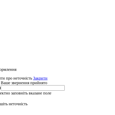
формлення
ти про неточність
Закрити
 Ваше звернення прийнято
я
ректно заповніть вказане поле
ишіть неточність