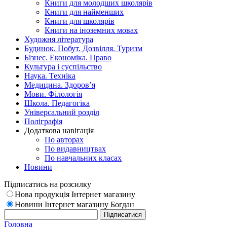
Книги для молодших школярів
Книги для найменших
Книги для школярів
Книги на іноземних мовах
Художня література
Будинок. Побут. Дозвілля. Туризм
Бізнес. Економіка. Право
Культура і суспільство
Наука. Техніка
Медицина. Здоров’я
Мови. Філологія
Школа. Педагогіка
Універсальний розділ
Поліграфія
Додаткова навігація
По авторах
По видавництвах
По навчальних класах
Новини
Підписатись на розсилку
Нова продукція Інтернет магазину
Новини Інтернет магазину Богдан
Головна