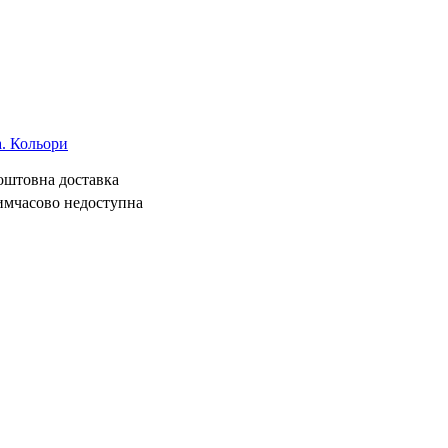
а. Кольори
коштовна доставка
имчасово недоступна