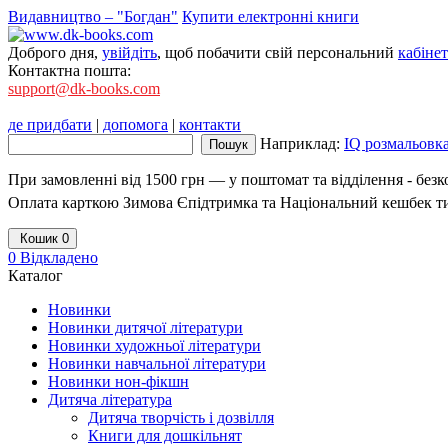
Видавництво – "Богдан"
Купити електронні книги
Доброго дня,
увійдіть
, щоб побачити свій персональний
кабінет
Контактна пошта:
support@dk-books.com
де придбати
|
допомога
|
контакти
Наприклад:
IQ розмальовк
При замовленні від 1500 грн — у поштомат та відділення - без
Оплата карткою Зимова Єпідтримка та Національний кешбек т
Кошик
0
0
Відкладено
Каталог
Новинки
Новинки дитячої літератури
Новинки художньої літератури
Новинки навчальної літератури
Новинки нон-фікшн
Дитяча література
Дитяча творчість і дозвілля
Книги для дошкільнят