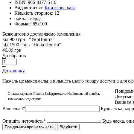
ISBN:
966-8377-51-6
Видавництво:
Книжкова хата
Кількість сторінок:
12
обкл.:
Тверда
Формат:
65х100
Безкоштовно доставляємо замовлення:
від 900 грн - "УкрПошта"
від 1500 грн - "Нова Пошта"
46.00
грн
До обраних
До кошику
Нажаль це максимальна кількість цього товару доступна для о
Повідоми
Оплата карткою Зимова Єпідтримка та Національний кешбек
Дякуємо.
тимчасово недоступна
Ваше ім`
Ваш email
*
Будь ласка, кор
Опишіть неточність
*
Будь ласка, оп