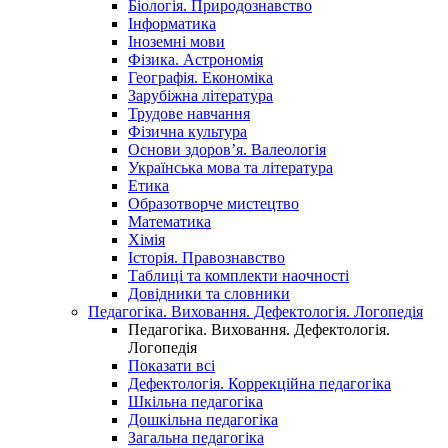
Біологія. Природознавство
Інформатика
Іноземні мови
Фізика. Астрономія
Географія. Економіка
Зарубіжна література
Трудове навчання
Фізична культура
Основи здоров’я. Валеологія
Українська мова та література
Етика
Образотворче мистецтво
Математика
Хімія
Історія. Правознавство
Таблиці та комплекти наочності
Довідники та словники
Педагогіка. Виховання. Дефектологія. Логопедія
Педагогіка. Виховання. Дефектологія.
Логопедія
Показати всі
Дефектологія. Коррекційна педагогіка
Шкільна педагогіка
Дошкільна педагогіка
Загальна педагогіка