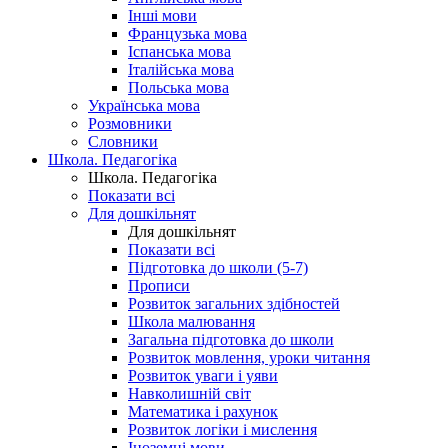
Інші мови
Французька мова
Іспанська мова
Італійська мова
Польська мова
Українська мова
Розмовники
Словники
Школа. Педагогіка
Школа. Педагогіка
Показати всі
Для дошкільнят
Для дошкільнят
Показати всі
Підготовка до школи (5-7)
Прописи
Розвиток загальних здібностей
Школа малювання
Загальна підготовка до школи
Розвиток мовлення, уроки читання
Розвиток уваги і уяви
Навколишній світ
Математика і рахунок
Розвиток логіки і мислення
Іноземні мови