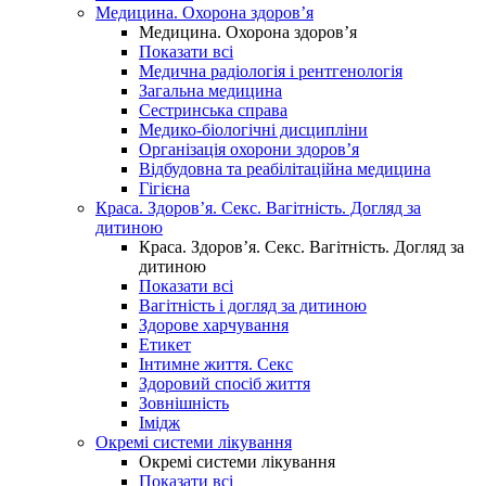
Медицина. Охорона здоров’я
Медицина. Охорона здоров’я
Показати всі
Медична радіологія і рентгенологія
Загальна медицина
Сестринська справа
Медико-біологічні дисципліни
Організація охорони здоров’я
Відбудовна та реабілітаційна медицина
Гігієна
Краса. Здоров’я. Секс. Вагітність. Догляд за
дитиною
Краса. Здоров’я. Секс. Вагітність. Догляд за
дитиною
Показати всі
Вагітність і догляд за дитиною
Здорове харчування
Етикет
Інтимне життя. Секс
Здоровий спосіб життя
Зовнішність
Імідж
Окремі системи лікування
Окремі системи лікування
Показати всі