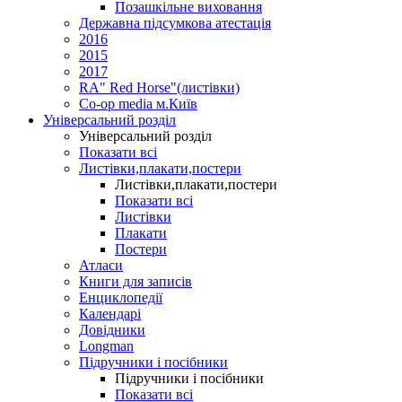
Позашкільне виховання
Державна підсумкова атестація
2016
2015
2017
RA" Red Horse"(листівки)
Co-op media м.Київ
Універсальний розділ
Універсальний розділ
Показати всі
Листівки,плакати,постери
Листівки,плакати,постери
Показати всі
Листівки
Плакати
Постери
Атласи
Книги для записів
Енциклопедії
Календарі
Довідники
Longman
Підручники і посібники
Підручники і посібники
Показати всі