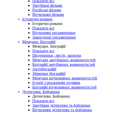
Показати всі
Зарубіжні фільми
Російські фільми
Вітчизняні фільми
Історичні романи
Історичні романи
Показати всі
Вітчизняні письменники
Закордонні письменники
Мемуари. Біографії
Мемуари. Біографії
Показати всі
Щоденники, листи, записки
Мемуари зарубіжних знаменитостей
Біографії зарубіжних знаменитостей
Автобіографії
Збірники біографій
Мемуари вітчизняних знаменитостей
Історії з реальними подіями
Біографії вітчизняних знаменитостей
Детективи. Бойовики
Детективи. Бойовики
Показати всі
Зарубіжні детективи та бойовики
Вітчизняні детективи та бойовики