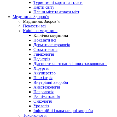
Туристичні карти та атласи
Карти світу
Плани міст та атласи міст
Медицина. Здоров’я
Медицина. Здоров’я
Показати всі
Клінічна медицина
Клінічна медицина
Показати всі
Дерматовенерологія
Стоматологія
Гінекологія
Педіатрія
Діагностика і терапія інших захворювань
Хірургія
Акушерство
Психіатрія
Внутрішні хвороби
Анестезіологія
Неврологія
Реаніматологія
Онкологія
Урологія
Інфекційні і паразитарні хвороби
Токсикологія