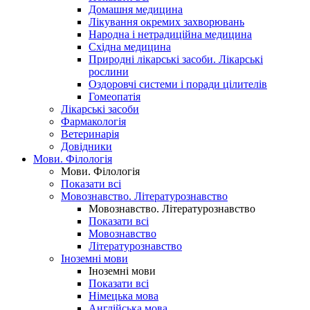
Домашня медицина
Лікування окремих захворювань
Народна і нетрадиційна медицина
Східна медицина
Природні лікарські засоби. Лікарські
рослини
Оздоровчі системи і поради цілителів
Гомеопатія
Лікарські засоби
Фармакологія
Ветеринарія
Довідники
Мови. Філологія
Мови. Філологія
Показати всі
Мовознавство. Літературознавство
Мовознавство. Літературознавство
Показати всі
Мовознавство
Літературознавство
Іноземні мови
Іноземні мови
Показати всі
Німецька мова
Англійська мова