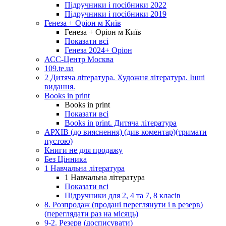
Підручники і посібники 2022
Підручники і посібники 2019
Генеза + Оріон м Київ
Генеза + Оріон м Київ
Показати всі
Генеза 2024+ Оріон
АСС-Центр Москва
109.te.ua
2 Дитяча література. Художня література. Інші
видання.
Books in print
Books in print
Показати всі
Books in print. Дитяча література
АРХІВ (до вияснення) (див коментар)(тримати
пустою)
Книги не для продажу
Без Цінника
1 Навчальна література
1 Навчальна література
Показати всі
Підручники для 2, 4 та 7, 8 класів
8. Розпродаж (продані переглянути і в резерв)
(переглядати раз на місяць)
9-2. Резерв (досписувати)