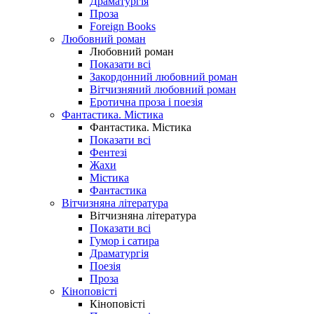
Драматургія
Проза
Foreign Books
Любовний роман
Любовний роман
Показати всі
Закордонний любовний роман
Вітчизняний любовний роман
Еротична проза і поезія
Фантастика. Містика
Фантастика. Містика
Показати всі
Фентезі
Жахи
Містика
Фантастика
Вітчизняна література
Вітчизняна література
Показати всі
Гумор і сатира
Драматургія
Поезія
Проза
Кіноповісті
Кіноповісті