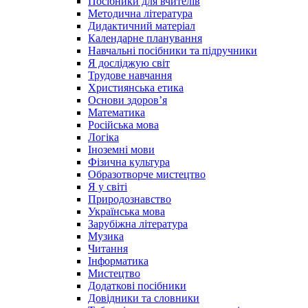
Посібники для вчителів
Методична література
Дидактичний матеріал
Календарне планування
Навчальні посібники та підручники
Я досліджую світ
Трудове навчання
Християнська етика
Основи здоров’я
Математика
Російська мова
Логіка
Іноземні мови
Фізична культура
Образотворче мистецтво
Я у світі
Природознавство
Українська мова
Зарубіжна література
Музика
Читання
Інформатика
Мистецтво
Додаткові посібники
Довідники та словники