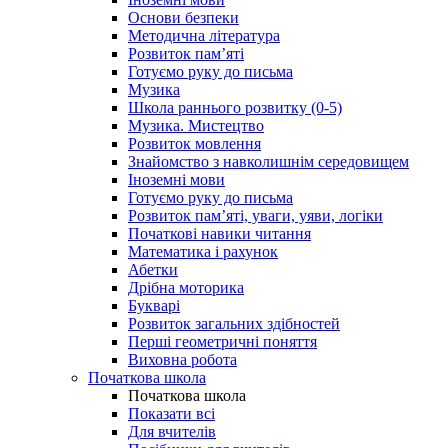
Основи безпеки
Методична література
Розвиток пам’яті
Готуємо руку до письма
Музика
Школа раннього розвитку (0-5)
Музика. Мистецтво
Розвиток мовлення
Знайомство з навколишнім середовищем
Іноземні мови
Готуємо руку до письма
Розвиток пам’яті, уваги, уяви, логіки
Початкові навики читання
Математика і рахунок
Абетки
Дрібна моторика
Букварі
Розвиток загальних здібностей
Перші геометричні поняття
Виховна робота
Початкова школа
Початкова школа
Показати всі
Для вчителів