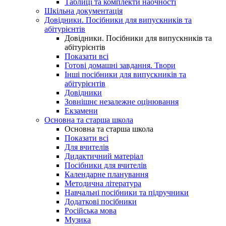
Таблиці та комплекти наочності
Шкільна документація
Довідники. Посібники для випускників та
абітурієнтів
Довідники. Посібники для випускників та
абітурієнтів
Показати всі
Готові домашні завдання. Твори
Інші посібники для випускників та
абітурієнтів
Довідники
Зовнішнє незалежне оцінювання
Екзамени
Основна та старша школа
Основна та старша школа
Показати всі
Для вчителів
Дидактичний матеріал
Посібники для вчителів
Календарне планування
Методична література
Навчальні посібники та підручники
Додаткові посібники
Російська мова
Музика