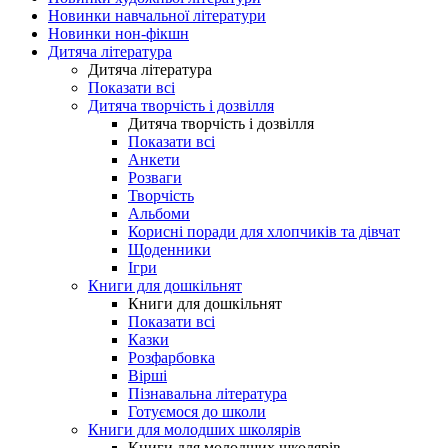
Новинки навчальної літератури
Новинки нон-фікшн
Дитяча література
Дитяча література
Показати всі
Дитяча творчість і дозвілля
Дитяча творчість і дозвілля
Показати всі
Анкети
Розваги
Творчість
Альбоми
Корисні поради для хлопчиків та дівчат
Щоденники
Ігри
Книги для дошкільнят
Книги для дошкільнят
Показати всі
Казки
Розфарбовка
Вірші
Пізнавальна література
Готуємося до школи
Книги для молодших школярів
Книги для молодших школярів