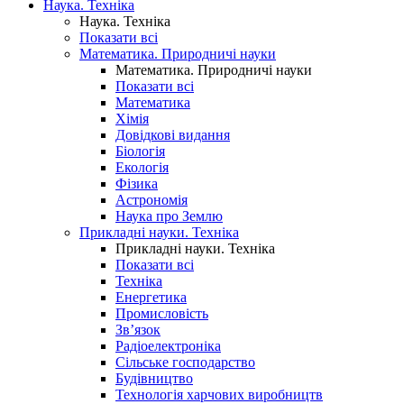
Наука. Техніка
Наука. Техніка
Показати всі
Математика. Природничі науки
Математика. Природничі науки
Показати всі
Математика
Хімія
Довідкові видання
Біологія
Екологія
Фізика
Астрономія
Наука про Землю
Прикладні науки. Техніка
Прикладні науки. Техніка
Показати всі
Техніка
Енергетика
Промисловість
Зв’язок
Радіоелектроніка
Сільське господарство
Будівництво
Технологія харчових виробництв