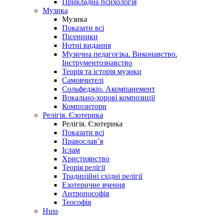
Прикладна психологія
Музика
Музика
Показати всі
Пісенники
Нотні видання
Музична педагогіка. Виконавство.
Інструментознавство
Теорія та історія музики
Самовчителі
Сольфеджіо. Акомпанемент
Вокально-хорові композиції
Композитори
Релігія. Єзотерика
Релігія. Єзотерика
Показати всі
Православ’я
Іслам
Християнство
Теорія релігії
Традиційні східні релігії
Езотеричне вчення
Антропософія
Теософія
Huss