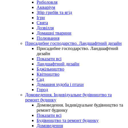
Риболовля
Акваріум
Збір грибів та ягід
Ігри
Свята
Дозвілля
Домашні тварини
Полювання
Присадибне господарство. Ландшафтний дизайн
Присадибне господарство. Ландшафтний
дизайн
Показати всі
Ландшафтний дизайн
Бджільництво
Квітництво
Сад
Домашня худоба і птахи
Город
Домоведення. Індивідуальне будівництво та
ремонт будинку
Домоведення. Індивідуальне будівництво та
ремонт будинку
Показати всі
Будівництво та ремонт будинку
Домоведення