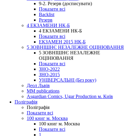
9-2. Резерв (досписувати)
Показати всі
Backlist
Резерв
4 ЕКЗАМЕНИ НК-Б
4 ЕКЗАМЕНИ НК-Б
Показати всі
ЕКЗАМЕН 2015 НК-Б
5 ЗОВНІШНЄ НЕЗАЛЕЖНЕ ОЦІНЮВАННЯ
5 ЗОВНІШНЄ НЕЗАЛЕЖНЕ
ОЦІНЮВАННЯ
Показати всі
ЗНО-2022
ЗНО-2015
УНІВЕРСАЛЬНІ (Без року)
Деол Львів
MM publications
Asgardian Comics, Ugar Production м. Київ
Поліграфія
Поліграфія
Показати всі
100 книг м. Москва
100 книг м. Москва
Показати всі
1