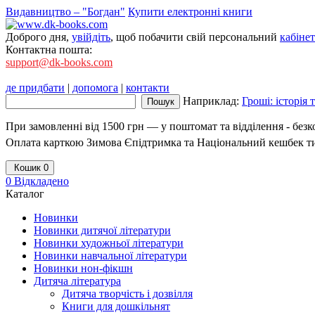
Видавництво – "Богдан"
Купити електронні книги
Доброго дня,
увійдіть
, щоб побачити свій персональний
кабінет
Контактна пошта:
support@dk-books.com
де придбати
|
допомога
|
контакти
Наприклад:
Гроші: історія
При замовленні від 1500 грн — у поштомат та відділення - без
Оплата карткою Зимова Єпідтримка та Національний кешбек т
Кошик
0
0
Відкладено
Каталог
Новинки
Новинки дитячої літератури
Новинки художньої літератури
Новинки навчальної літератури
Новинки нон-фікшн
Дитяча література
Дитяча творчість і дозвілля
Книги для дошкільнят