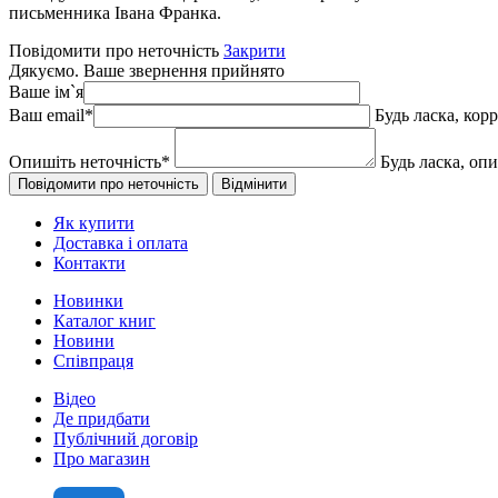
письменника Івана Франка.
Повідомити про неточність
Закрити
Дякуємо. Ваше звернення прийнято
Ваше ім`я
Ваш email
*
Будь ласка, кор
Опишіть неточність
*
Будь ласка, оп
Як купити
Доставка і оплата
Контакти
Новинки
Каталог книг
Новини
Співпраця
Відео
Де придбати
Публічний договір
Про магазин