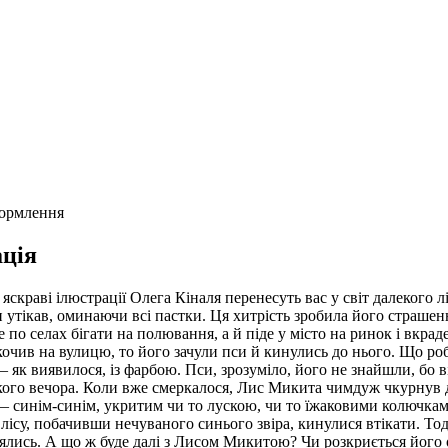
формлення
ція
 яскраві ілюстрації Олега Кіналя перенесуть вас у світ далекого
 утікав, оминаючи всі пастки. Ця хитрість зробила його страшен
о селах бігати на полювання, а й піде у місто на ринок і вкрад
кочив на вулицю, то його зачули пси й кинулись до нього. Що ро
 як виявилося, із фарбою. Пси, зрозуміло, його не знайшли, бо 
кого вечора. Коли вже смеркалося, Лис Микита чимдуж чкурнув до
— синім-синім, укритим чи то лускою, чи то їжаковими колючкам
і лісу, побачивши нечуваного синього звіра, кинулися втікати. Т
а боялись. А що ж буде далі з Лисом Микитою? Чи розкриється йог