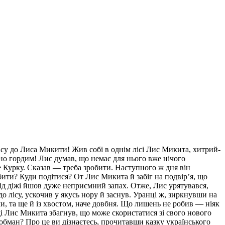
 лісу до Лиса Микити! Жив собі в однім лісі Лис Микита, хитрий-
но гордим! Лис думав, що немає для нього вже нічого
е Курку. Сказав — треба зробити. Наступного ж дня він
бити? Куди подітися? От Лис Микита й забіг на подвір’я, що
від діжі йшов дуже неприємний запах. Отже, Лис урятувався,
 лісу, ускочив у якусь нору й заснув. Уранці ж, зиркнувши на
и, та ще й із хвостом, наче довбня. Що лишень не робив — ніяк
оді Лис Микита збагнув, що може скористатися зі свого нового
о обман? Про це ви дізнаєтесь, прочитавши казку українського