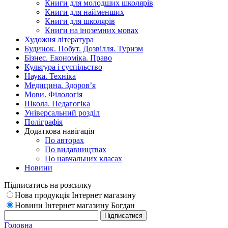
Книги для молодших школярів
Книги для найменших
Книги для школярів
Книги на іноземних мовах
Художня література
Будинок. Побут. Дозвілля. Туризм
Бізнес. Економіка. Право
Культура і суспільство
Наука. Техніка
Медицина. Здоров’я
Мови. Філологія
Школа. Педагогіка
Універсальний розділ
Поліграфія
Додаткова навігація
По авторах
По видавництвах
По навчальних класах
Новини
Підписатись на розсилку
Нова продукція Інтернет магазину
Новини Інтернет магазину Богдан
Головна