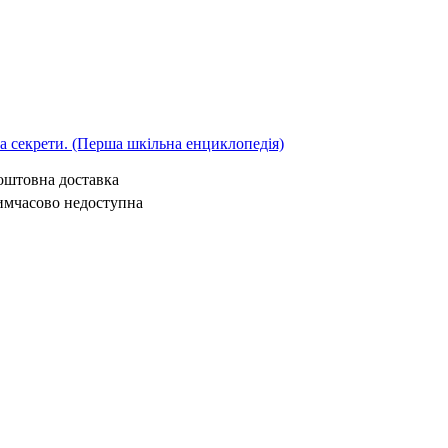
 та секрети. (Перша шкільна енциклопедія)
коштовна доставка
имчасово недоступна