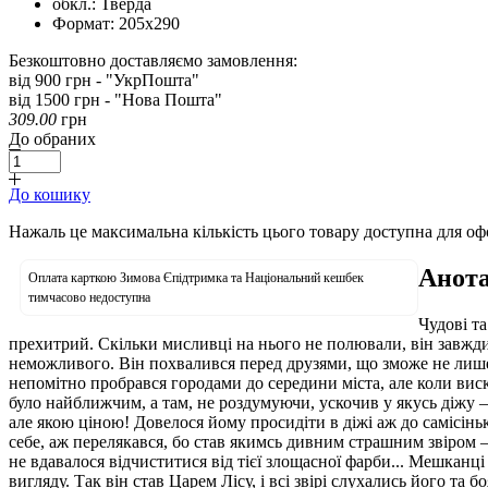
обкл.:
Тверда
Формат:
205х290
Безкоштовно доставляємо замовлення:
від 900 грн - "УкрПошта"
від 1500 грн - "Нова Пошта"
309.00
грн
До обраних
До кошику
Нажаль це максимальна кількість цього товару доступна для о
Анота
Оплата карткою Зимова Єпідтримка та Національний кешбек
тимчасово недоступна
Чудові та
прехитрий. Скільки мисливці на нього не полювали, він завжди
неможливого. Він похвалився перед друзями, що зможе не лише п
непомітно пробрався городами до середини міста, але коли вис
було найближчим, а там, не роздумуючи, ускочив у якусь діжу —
але якою ціною! Довелося йому просидіти в діжі аж до самісінь
себе, аж перелякався, бо став якимсь дивним страшним звіром 
не вдавалося відчиститися від тієї злощасної фарби... Мешканц
вигляду. Так він став Царем Лісу, і всі звірі слухались його т